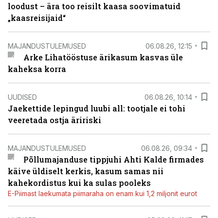
loodust – ära too reisilt kaasa soovimatuid
„kaasreisijaid“
MAJANDUSTULEMUSED
06.08.26, 12:15
Arke Lihatööstuse ärikasum kasvas üle
kaheksa korra
UUDISED
06.08.26, 10:14
Jaekettide lepingud luubi all: tootjale ei tohi
veeretada ostja äririski
MAJANDUSTULEMUSED
06.08.26, 09:34
Põllumajanduse tippjuhi Ahti Kalde firmades
käive üldiselt kerkis, kasum samas nii
kahekordistus kui ka sulas pooleks
E-Piimast laekumata piimaraha on enam kui 1,2 miljonit eurot