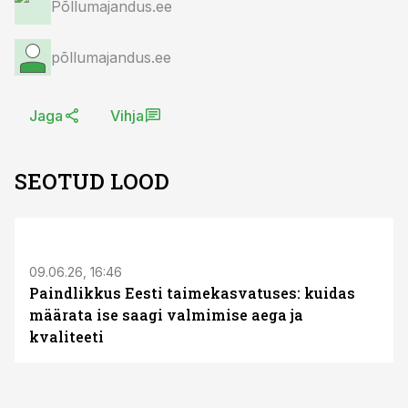
Põllumajandus.ee
põllumajandus.ee
Jaga
Vihja
SEOTUD LOOD
ST
09.06.26, 16:46
Paindlikkus Eesti taimekasvatuses: kuidas
määrata ise saagi valmimise aega ja
kvaliteeti