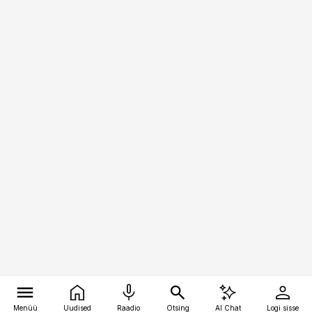
Menüü
Uudised
Raadio
Otsing
AI Chat
Logi sisse