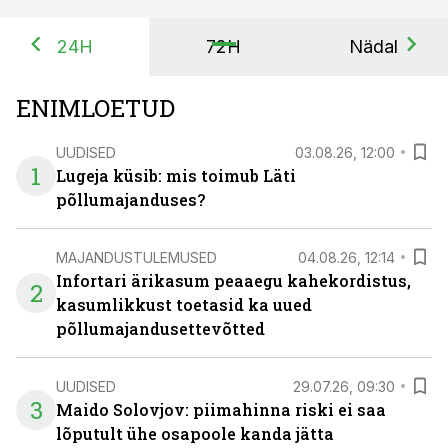
24H
72H
Nädal
ENIMLOETUD
UUDISED
03.08.26, 12:00
1
Lugeja küsib: mis toimub Läti
põllumajanduses?
MAJANDUSTULEMUSED
04.08.26, 12:14
Infortari ärikasum peaaegu kahekordistus,
2
kasumlikkust toetasid ka uued
põllumajandusettevõtted
UUDISED
29.07.26, 09:30
3
Maido Solovjov: piimahinna riski ei saa
lõputult ühe osapoole kanda jätta