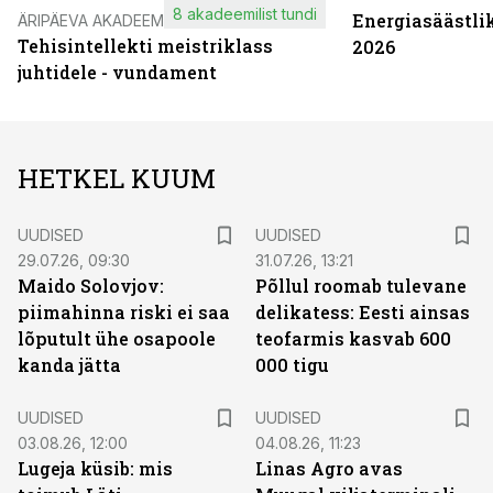
8 akadeemilist tundi
Energiasäästli
ÄRIPÄEVA AKADEEMIA
Tehisintellekti meistriklass
2026
juhtidele - vundament
HETKEL KUUM
UUDISED
UUDISED
29.07.26, 09:30
31.07.26, 13:21
Maido Solovjov:
Põllul roomab tulevane
piimahinna riski ei saa
delikatess: Eesti ainsas
lõputult ühe osapoole
teofarmis kasvab 600
kanda jätta
000 tigu
UUDISED
UUDISED
03.08.26, 12:00
04.08.26, 11:23
Lugeja küsib: mis
Linas Agro avas