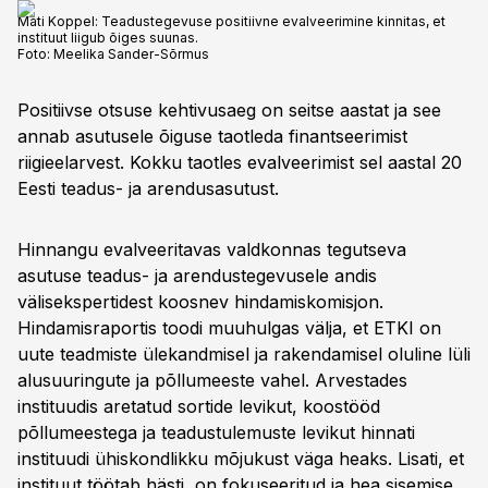
Mati Koppel: Teadustegevuse positiivne evalveerimine kinnitas, et
instituut liigub õiges suunas.
Foto:
Meelika Sander-Sõrmus
Positiivse otsuse kehtivusaeg on seitse aastat ja see
annab asutusele õiguse taotleda finantseerimist
riigieelarvest. Kokku taotles evalveerimist sel aastal 20
Eesti teadus- ja arendusasutust.
Hinnangu evalveeritavas valdkonnas tegutseva
asutuse teadus- ja arendustegevusele andis
välisekspertidest koosnev hindamiskomisjon.
Hindamisraportis toodi muuhulgas välja, et ETKI on
uute teadmiste ülekandmisel ja rakendamisel oluline lüli
alusuuringute ja põllumeeste vahel. Arvestades
instituudis aretatud sortide levikut, koostööd
põllumeestega ja teadustulemuste levikut hinnati
instituudi ühiskondlikku mõjukust väga heaks. Lisati, et
instituut töötab hästi, on fokuseeritud ja hea sisemise