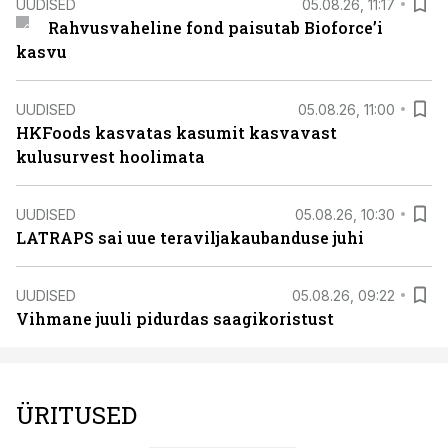
UUDISED
05.08.26, 11:17
Rahvusvaheline fond paisutab Bioforce’i
kasvu
UUDISED
05.08.26, 11:00
HKFoods kasvatas kasumit kasvavast
kulusurvest hoolimata
UUDISED
05.08.26, 10:30
LATRAPS sai uue teraviljakaubanduse juhi
UUDISED
05.08.26, 09:22
Vihmane juuli pidurdas saagikoristust
ÜRITUSED