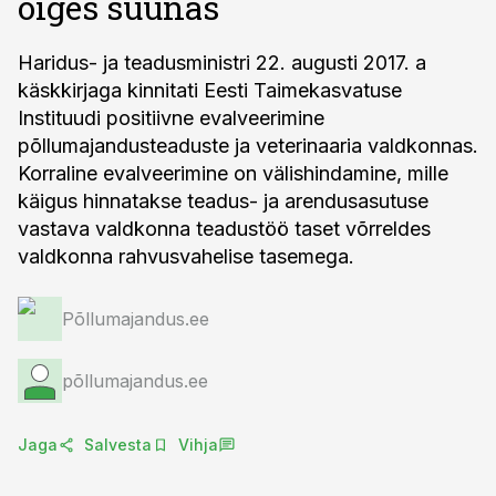
õiges suunas
Haridus- ja teadusministri 22. augusti 2017. a
käskkirjaga kinnitati Eesti Taimekasvatuse
Instituudi positiivne evalveerimine
põllumajandusteaduste ja veterinaaria valdkonnas.
Korraline evalveerimine on välishindamine, mille
käigus hinnatakse teadus- ja arendusasutuse
vastava valdkonna teadustöö taset võrreldes
valdkonna rahvusvahelise tasemega.
Põllumajandus.ee
põllumajandus.ee
Jaga
Salvesta
Vihja