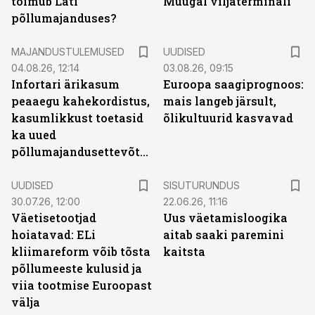
toimub Läti
Muugal viljaterminali
põllumajanduses?
MAJANDUSTULEMUSED
UUDISED
04.08.26, 12:14
03.08.26, 09:15
Infortari ärikasum
Euroopa saagiprognoos:
peaaegu kahekordistus,
mais langeb järsult,
kasumlikkust toetasid
õlikultuurid kasvavad
ka uued
põllumajandusettevõtted
ST
UUDISED
SISUTURUNDUS
30.07.26, 12:00
22.06.26, 11:16
Väetisetootjad
Uus väetamisloogika
hoiatavad: ELi
aitab saaki paremini
kliimareform võib tõsta
kaitsta
põllumeeste kulusid ja
viia tootmise Euroopast
välja