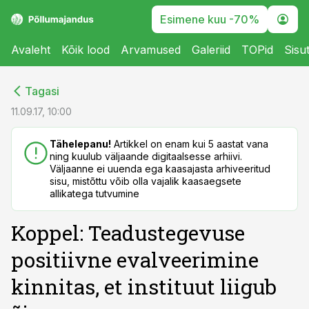
Esimene kuu -70%
Avaleht
Kõik lood
Arvamused
Galeriid
TOPid
Sisu
cebook
cebook
Tagasi
Twitter)
Twitter)
11.09.17, 10:00
kedIn
kedIn
Tähelepanu!
Artikkel on enam kui 5 aastat vana
ning kuulub väljaande digitaalsesse arhiivi.
ail
ail
Väljaanne ei uuenda ega kaasajasta arhiveeritud
sisu, mistõttu võib olla vajalik kaasaegsete
k
k
allikatega tutvumine
Koppel: Teadustegevuse
positiivne evalveerimine
kinnitas, et instituut liigub