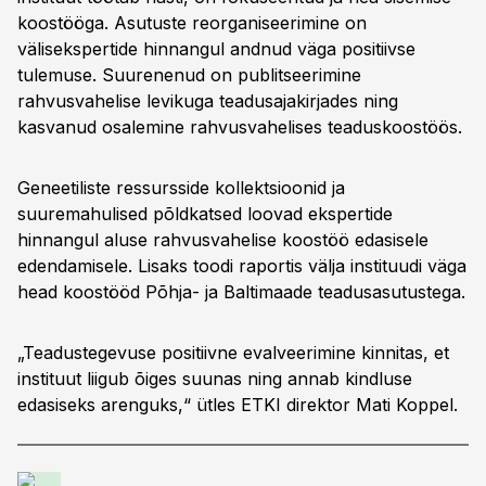
koostööga. Asutuste reorganiseerimine on
välisekspertide hinnangul andnud väga positiivse
tulemuse. Suurenenud on publitseerimine
rahvusvahelise levikuga teadusajakirjades ning
kasvanud osalemine rahvusvahelises teaduskoostöös.
Geneetiliste ressursside kollektsioonid ja
suuremahulised põldkatsed loovad ekspertide
hinnangul aluse rahvusvahelise koostöö edasisele
edendamisele. Lisaks toodi raportis välja instituudi väga
head koostööd Põhja- ja Baltimaade teadusasutustega.
„Teadustegevuse positiivne evalveerimine kinnitas, et
instituut liigub õiges suunas ning annab kindluse
edasiseks arenguks,“ ütles ETKI direktor Mati Koppel.