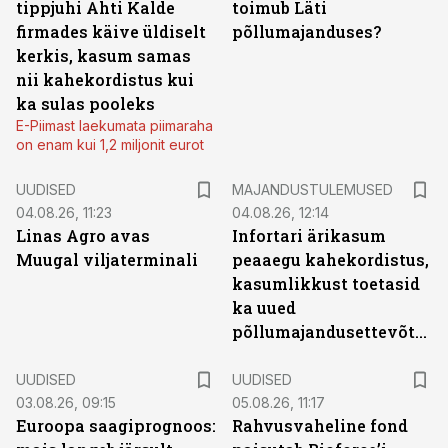
tippjuhi Ahti Kalde
toimub Läti
firmades käive üldiselt
põllumajanduses?
kerkis, kasum samas
nii kahekordistus kui
ka sulas pooleks
E-Piimast laekumata piimaraha
on enam kui 1,2 miljonit eurot
UUDISED
MAJANDUSTULEMUSED
04.08.26, 11:23
04.08.26, 12:14
Linas Agro avas
Infortari ärikasum
Muugal viljaterminali
peaaegu kahekordistus,
kasumlikkust toetasid
ka uued
põllumajandusettevõtted
UUDISED
UUDISED
03.08.26, 09:15
05.08.26, 11:17
Euroopa saagiprognoos:
Rahvusvaheline fond