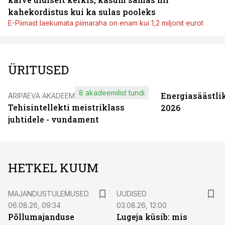
kahekordistus kui ka sulas pooleks
E-Piimast laekumata piimaraha on enam kui 1,2 miljonit eurot
ÜRITUSED
8 akadeemilist tundi
Energiasäästli
ÄRIPÄEVA AKADEEMIA
Tehisintellekti meistriklass
2026
juhtidele - vundament
HETKEL KUUM
MAJANDUSTULEMUSED
UUDISED
06.08.26, 09:34
03.08.26, 12:00
Põllumajanduse
Lugeja küsib: mis