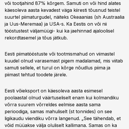
või tootjahind 87% kõrgem. Samuti on või hind alates
käesoleva aasta kevadest väga kiiresti tõusnud teistel
suurtel piimaturgudel, näiteks Okeaanias (sh Austraalia
ja Uus-Meremaa) ja USA-s. Ka Eestis on või nii
tööstustest väljamüügi- kui ka jaehinnad ajaloolisel
rekordtasemel ja tõus jätkub.
Eesti piimatööstuste või tootmismahud on viimastel
kuudel olnud varasemast pigem madalamad, mis viitab
samuti sellele, et turul on kõrge nõudlus piima ja
piimast tehtud toodete järele.
Eesti võieksport on käesoleva aasta esimesel
poolaastal olnud väärtuseliselt enam kui kolmandiku
võrra suurem võrreldes eelmise aasta sama
perioodiga, samas mahuliselt (st tonnides) on see
ligikaudu viiendiku võrra langenud. „See tähendab, et
võid müüakse välja oluliselt kallimana. Samas on ka