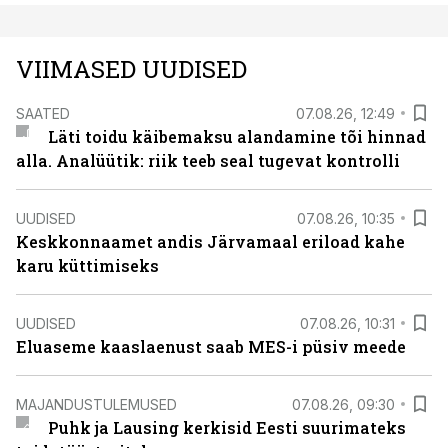
VIIMASED UUDISED
SAATED
07.08.26, 12:49
Läti toidu käibemaksu alandamine tõi hinnad
alla. Analüütik: riik teeb seal tugevat kontrolli
UUDISED
07.08.26, 10:35
Keskkonnaamet andis Järvamaal eriload kahe
karu küttimiseks
UUDISED
07.08.26, 10:31
Eluaseme kaaslaenust saab MES-i püsiv meede
MAJANDUSTULEMUSED
07.08.26, 09:30
Puhk ja Lausing kerkisid Eesti suurimateks