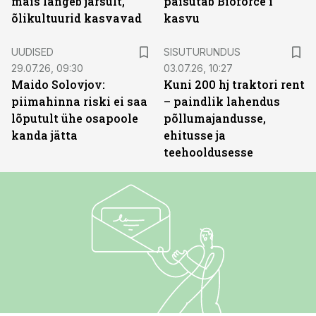
mais langeb järsult,
paisutab Bioforce’i
õlikultuurid kasvavad
kasvu
ST
UUDISED
SISUTURUNDUS
29.07.26, 09:30
03.07.26, 10:27
Maido Solovjov:
Kuni 200 hj traktori rent
piimahinna riski ei saa
– paindlik lahendus
lõputult ühe osapoole
põllumajandusse,
kanda jätta
ehitusse ja
teehooldusesse