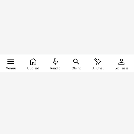
Menüü
Uudised
Raadio
Otsing
AI Chat
Logi sisse
Vana-Lõuna 39/1, 19094 Tallinn
(+372) 667 0111
pollumajandus@pollumajandus.ee
Telli
Reklaam