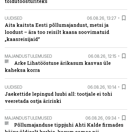
toidutöösturiteks
UUDISED
06.08.26, 13:27
Aita kaitsta Eesti põllumajandust, metsi ja
loodust – ära too reisilt kaasa soovimatuid
„kaasreisijaid“
MAJANDUSTULEMUSED
06.08.26, 12:15
Arke Lihatööstuse ärikasum kasvas üle
kaheksa korra
UUDISED
06.08.26, 10:14
Jaekettide lepingud luubi all: tootjale ei tohi
veeretada ostja äririski
MAJANDUSTULEMUSED
06.08.26, 09:34
Põllumajanduse tippjuhi Ahti Kalde firmades
käive üldiselt kerkis, kasum samas nii