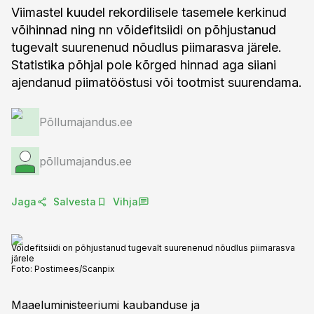
Viimastel kuudel rekordilisele tasemele kerkinud
võihinnad ning nn võidefitsiidi on põhjustanud
tugevalt suurenenud nõudlus piimarasva järele.
Statistika põhjal pole kõrged hinnad aga siiani
ajendanud piimatööstusi või tootmist suurendama.
Põllumajandus.ee
põllumajandus.ee
Jaga
Salvesta
Vihja
Võidefitsiidi on põhjustanud tugevalt suurenenud nõudlus piimarasva
järele
Foto:
Postimees/Scanpix
Maaeluministeeriumi kaubanduse ja