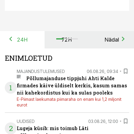
24H
72H
Nädal
ENIMLOETUD
MAJANDUSTULEMUSED
06.08.26, 09:34
Põllumajanduse tippjuhi Ahti Kalde
firmades käive üldiselt kerkis, kasum samas
1
nii kahekordistus kui ka sulas pooleks
E-Piimast laekumata piimaraha on enam kui 1,2 miljonit
eurot
UUDISED
03.08.26, 12:00
2
Lugeja küsib: mis toimub Läti