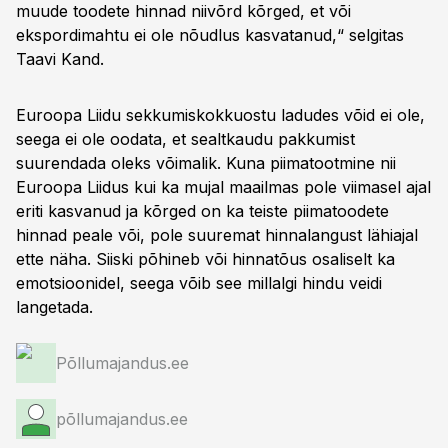
muude toodete hinnad niivõrd kõrged, et või
ekspordimahtu ei ole nõudlus kasvatanud,“ selgitas
Taavi Kand.
Euroopa Liidu sekkumiskokkuostu ladudes võid ei ole,
seega ei ole oodata, et sealtkaudu pakkumist
suurendada oleks võimalik. Kuna piimatootmine nii
Euroopa Liidus kui ka mujal maailmas pole viimasel ajal
eriti kasvanud ja kõrged on ka teiste piimatoodete
hinnad peale või, pole suuremat hinnalangust lähiajal
ette näha. Siiski põhineb või hinnatõus osaliselt ka
emotsioonidel, seega võib see millalgi hindu veidi
langetada.
Põllumajandus.ee
põllumajandus.ee