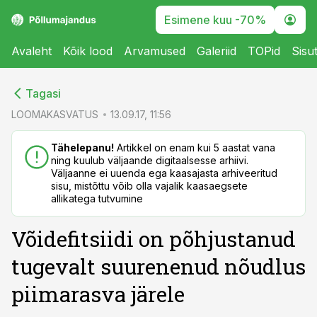
Esimene kuu -70%
Avaleht
Kõik lood
Arvamused
Galeriid
TOPid
Sisu
cebook
cebook
Tagasi
Twitter)
Twitter)
LOOMAKASVATUS
13.09.17, 11:56
kedIn
kedIn
Tähelepanu!
Artikkel on enam kui 5 aastat vana
ning kuulub väljaande digitaalsesse arhiivi.
ail
ail
Väljaanne ei uuenda ega kaasajasta arhiveeritud
sisu, mistõttu võib olla vajalik kaasaegsete
k
k
allikatega tutvumine
Võidefitsiidi on põhjustanud
tugevalt suurenenud nõudlus
piimarasva järele