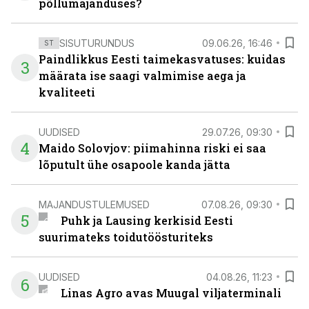
põllumajanduses?
SISUTURUNDUS
09.06.26, 16:46
ST
Paindlikkus Eesti taimekasvatuses: kuidas
3
määrata ise saagi valmimise aega ja
kvaliteeti
UUDISED
29.07.26, 09:30
4
Maido Solovjov: piimahinna riski ei saa
lõputult ühe osapoole kanda jätta
MAJANDUSTULEMUSED
07.08.26, 09:30
5
Puhk ja Lausing kerkisid Eesti
suurimateks toidutöösturiteks
UUDISED
04.08.26, 11:23
6
Linas Agro avas Muugal viljaterminali