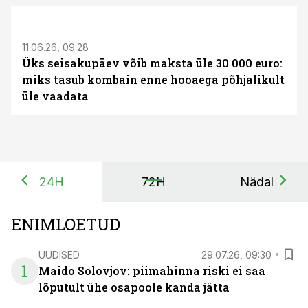
ST
11.06.26, 09:28
Üks seisakupäev võib maksta üle 30 000 euro:
miks tasub kombain enne hooaega põhjalikult
üle vaadata
24H
72H
Nädal
ENIMLOETUD
UUDISED
29.07.26, 09:30
1
Maido Solovjov: piimahinna riski ei saa
lõputult ühe osapoole kanda jätta