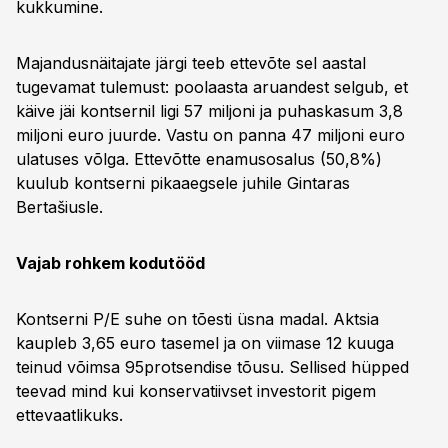
kukkumine.
Majandusnäitajate järgi teeb ettevõte sel aastal
tugevamat tulemust: poolaasta aruandest selgub, et
käive jäi kontsernil ligi 57 miljoni ja puhaskasum 3,8
miljoni euro juurde. Vastu on panna 47 miljoni euro
ulatuses võlga. Ettevõtte enamusosalus (50,8%)
kuulub kontserni pikaaegsele juhile Gintaras
Bertašiusle.
Vajab rohkem kodutööd
Kontserni P/E suhe on tõesti üsna madal. Aktsia
kaupleb 3,65 euro tasemel ja on viimase 12 kuuga
teinud võimsa 95protsendise tõusu. Sellised hüpped
teevad mind kui konservatiivset investorit pigem
ettevaatlikuks.