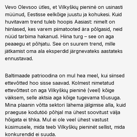
Vevo Olevsoo ütles, et Vilkyškių pieninė on usinasti
müünud, Eestisse eelkõige juustu ja kohukesi. Kuid
huvitavam trend tuleb hoopis Aasiast: nimelt on
hiinlased, kes varem piimatooted ära põlgasid, neid
nüüd tarbima hakanud. Hiina turg – see on aga
peaaegu et põhjatu. See on suurem trend, mille
jätkamist oma ala eksperdid järgnevateks aastateks
ennustavad.
Baltimaade patrioodina on mul hea meel, kui siinsed
ettevõtted hoo sisse saavad. Kolmest nimetatud
ettevõttest on aga Vilkyškių pieninė (veel) kõige
väiksem, selle aktsia aga kõige tugevama tõusuga.
Mina plaanin võtta sektori lähema jälgimise alla, kuid
praeguse kodutöö põhjal ma ühest soovitust välja
hõigata ei tihka. Mul ei ole veel ühest vastust
küsimusele, mida teeb Vilkyškių pieninėt sellist, mida
konkurendid ei suuda.