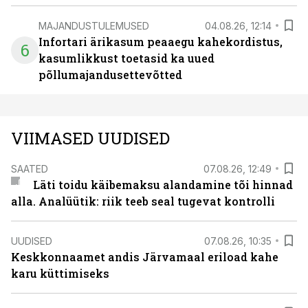
MAJANDUSTULEMUSED
04.08.26, 12:14
Infortari ärikasum peaaegu kahekordistus,
6
kasumlikkust toetasid ka uued
põllumajandusettevõtted
VIIMASED UUDISED
SAATED
07.08.26, 12:49
Läti toidu käibemaksu alandamine tõi hinnad
alla. Analüütik: riik teeb seal tugevat kontrolli
UUDISED
07.08.26, 10:35
Keskkonnaamet andis Järvamaal eriload kahe
karu küttimiseks