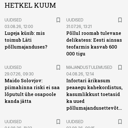
HETKEL KUUM
UUDISED
UUDISED
03.08.26, 12:00
31.07.26, 13:21
Lugeja küsib: mis
Põllul roomab tulevane
toimub Läti
delikatess: Eesti ainsas
põllumajanduses?
teofarmis kasvab 600
000 tigu
UUDISED
MAJANDUSTULEMUSED
29.07.26, 09:30
04.08.26, 12:14
Maido Solovjov:
Infortari ärikasum
piimahinna riski ei saa
peaaegu kahekordistus,
lõputult ühe osapoole
kasumlikkust toetasid
kanda jätta
ka uued
põllumajandusettevõtted
UUDISED
UUDISED