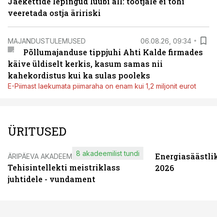
Jaekettide lepingud luubi all: tootjale ei tohi
veeretada ostja äririski
MAJANDUSTULEMUSED
06.08.26, 09:34
Põllumajanduse tippjuhi Ahti Kalde firmades
käive üldiselt kerkis, kasum samas nii
kahekordistus kui ka sulas pooleks
E-Piimast laekumata piimaraha on enam kui 1,2 miljonit eurot
ÜRITUSED
8 akadeemilist tundi
Energiasäästli
ÄRIPÄEVA AKADEEMIA
Tehisintellekti meistriklass
2026
juhtidele - vundament