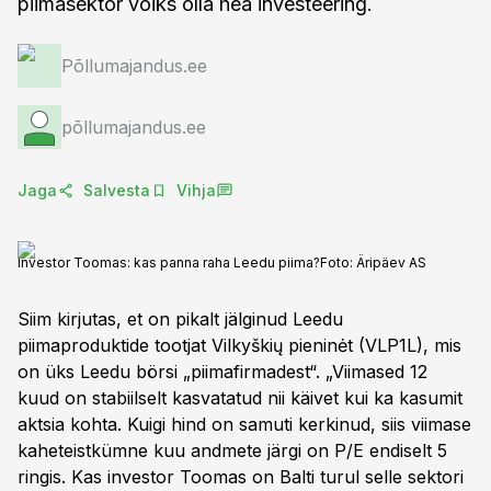
piimasektor võiks olla hea investeering.
Põllumajandus.ee
põllumajandus.ee
Jaga
Salvesta
Vihja
Investor Toomas: kas panna raha Leedu piima?
Foto:
Äripäev AS
Siim kirjutas, et on pikalt jälginud Leedu
piimaproduktide tootjat Vilkyškių pieninėt (VLP1L), mis
on üks Leedu börsi „piimafirmadest“. „Viimased 12
kuud on stabiilselt kasvatatud nii käivet kui ka kasumit
aktsia kohta. Kuigi hind on samuti kerkinud, siis viimase
kaheteistkümne kuu andmete järgi on P/E endiselt 5
ringis. Kas investor Toomas on Balti turul selle sektori