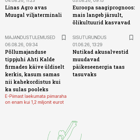
04.08.26, 11:23
03.08.26, 09:15
Linas Agro avas
Euroopa saagiprognoos:
Muugal viljaterminali
mais langeb järsult,
õlikultuurid kasvavad
ST
MAJANDUSTULEMUSED
SISUTURUNDUS
06.08.26, 09:34
01.06.26, 13:29
Põllumajanduse
Nutikad akusalvestid
tippjuhi Ahti Kalde
muudavad
firmades käive üldiselt
päikeseenergia taas
kerkis, kasum samas
tasuvaks
nii kahekordistus kui
ka sulas pooleks
E-Piimast laekumata piimaraha
on enam kui 1,2 miljonit eurot