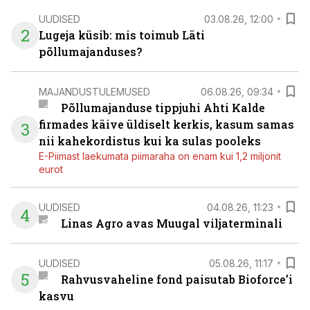
UUDISED
03.08.26, 12:00
2
Lugeja küsib: mis toimub Läti
põllumajanduses?
MAJANDUSTULEMUSED
06.08.26, 09:34
Põllumajanduse tippjuhi Ahti Kalde
firmades käive üldiselt kerkis, kasum samas
3
nii kahekordistus kui ka sulas pooleks
E-Piimast laekumata piimaraha on enam kui 1,2 miljonit
eurot
UUDISED
04.08.26, 11:23
4
Linas Agro avas Muugal viljaterminali
UUDISED
05.08.26, 11:17
5
Rahvusvaheline fond paisutab Bioforce’i
kasvu