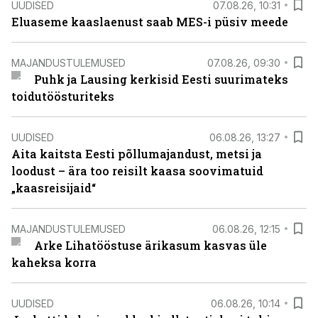
UUDISED
07.08.26, 10:31
Eluaseme kaaslaenust saab MES-i püsiv meede
MAJANDUSTULEMUSED
07.08.26, 09:30
Puhk ja Lausing kerkisid Eesti suurimateks
toidutöösturiteks
UUDISED
06.08.26, 13:27
Aita kaitsta Eesti põllumajandust, metsi ja
loodust – ära too reisilt kaasa soovimatuid
„kaasreisijaid“
MAJANDUSTULEMUSED
06.08.26, 12:15
Arke Lihatööstuse ärikasum kasvas üle
kaheksa korra
UUDISED
06.08.26, 10:14