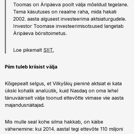
Toomas on Äripäeva poolt välja mõeldud tegelane.
Tema käsutuses on reaalne raha, mida hakati
2002. aasta algusest investeerima aktsiaturgudele.
Investor Toomase investeerimisotsused langetab
Äripäeva börsitoimetus.
Loe pikemalt
SIIT
,
Piim tuleb kriisist välja
Kõigepealt selgus, et Vilkyškių pieninė aktsiat ei kata
ükski kohalik analüütik, kuid Nasdaq on oma lehel
tänuväärselt välja toonud ettevõtte viimase viie aasta
majandusnäitajad.
Mis mulle seal kohe silma hakkab, on käibe
vähenemine: kui 2014. aastal tegi ettevõte 110 miljoni