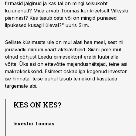
firmasid jälginud ja kas tal on mingi seisukoht
kujunenud? Mida arvab Toomas konkreetselt Vilkyski
pieninest? Kas tasub osta või on mingid punased
lipukesed kusagil üleval?“ uuris Siim.
Selliste küsimuste üle on mul alati hea meel, sest nii
jõuavadki minuni väärt aktsiavihjeid. Siiani pole mul
olnud põhjust Leedu piimasektorit eraldi luubi alla
võtta. Üks asi on ettevõtte majandusnäitajad, teine asi
makrokeskkond. Esimest oskab iga kogenud investor
ise hinnata, teise puhul tasub teinekord kasutada
targemate abi.
KES ON KES?
Investor Toomas