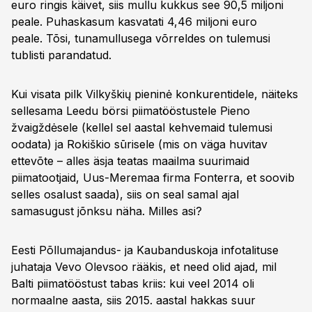
euro ringis käivet, siis mullu kukkus see 90,5 miljoni
peale. Puhaskasum kasvatati 4,46 miljoni euro
peale. Tõsi, tunamullusega võrreldes on tulemusi
tublisti parandatud.
Kui visata pilk Vilkyškių pieninė konkurentidele, näiteks
sellesama Leedu börsi piimatööstustele Pieno
žvaigždėsele (kellel sel aastal kehvemaid tulemusi
oodata) ja Rokiškio sūrisele (mis on väga huvitav
ettevõte – alles äsja teatas maailma suurimaid
piimatootjaid, Uus-Meremaa firma Fonterra, et soovib
selles osalust saada), siis on seal samal ajal
samasugust jõnksu näha. Milles asi?
Eesti Põllumajandus- ja Kaubanduskoja infotalituse
juhataja Vevo Olevsoo rääkis, et need olid ajad, mil
Balti piimatööstust tabas kriis: kui veel 2014 oli
normaalne aasta, siis 2015. aastal hakkas suur