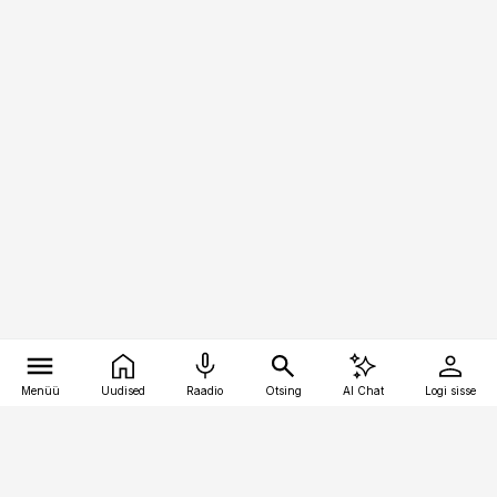
Menüü
Uudised
Raadio
Otsing
AI Chat
Logi sisse
Vana-Lõuna 39/1, 19094 Tallinn