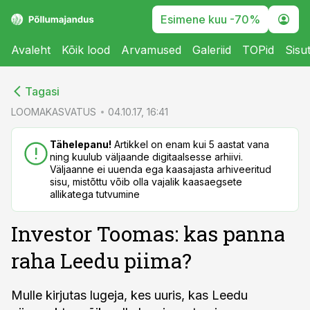
Esimene kuu -70%
Avaleht
Kõik lood
Arvamused
Galeriid
TOPid
Sisu
cebook
cebook
Tagasi
Twitter)
Twitter)
LOOMAKASVATUS
04.10.17, 16:41
kedIn
kedIn
Tähelepanu!
Artikkel on enam kui 5 aastat vana
ning kuulub väljaande digitaalsesse arhiivi.
ail
ail
Väljaanne ei uuenda ega kaasajasta arhiveeritud
sisu, mistõttu võib olla vajalik kaasaegsete
k
k
allikatega tutvumine
Investor Toomas: kas panna
raha Leedu piima?
Mulle kirjutas lugeja, kes uuris, kas Leedu