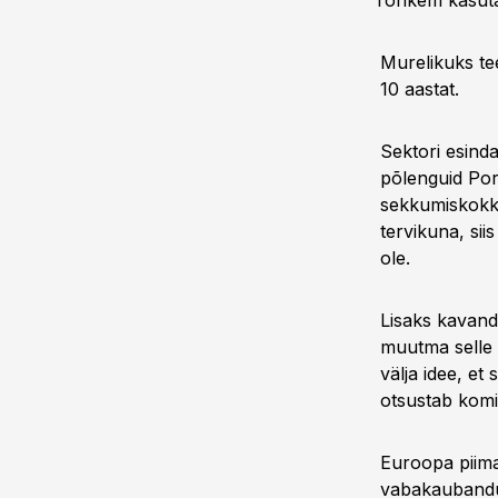
rohkem kasuta
Murelikuks te
10 aastat.
Sektori esinda
põlenguid Port
sekkumiskokku
tervikuna, sii
ole.
Lisaks kavand
muutma selle 
välja idee, e
otsustab komis
Euroopa piima
vabakaubandus