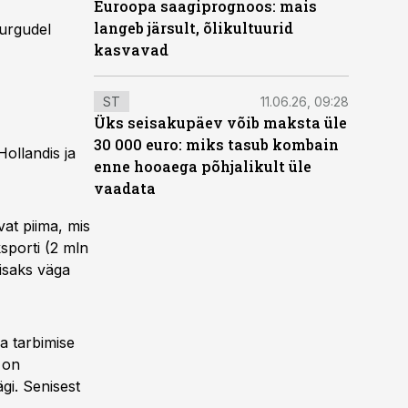
Euroopa saagiprognoos: mais
langeb järsult, õlikultuurid
turgudel
kasvavad
ST
11.06.26, 09:28
Üks seisakupäev võib maksta üle
30 000 euro: miks tasub kombain
ollandis ja
enne hooaega põhjalikult üle
vaadata
vat piima, mis
sporti (2 mln
lisaks väga
a tarbimise
 on
gi. Senisest