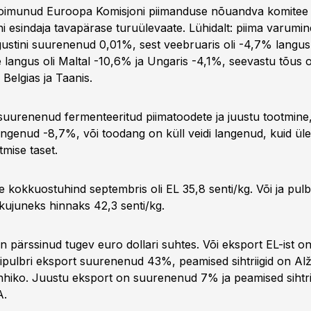
 toimunud Euroopa Komisjoni piimanduse nõuandva komitee
ni esindaja tavapärase turuülevaate. Lühidalt: piima varumi
gustini suurenenud 0,01%, sest veebruaris oli -4,7% langu
 langus oli Maltal -10,6% ja Ungaris -4,1%, seevastu tõus 
 Belgias ja Taanis.
uurenenud fermenteeritud piimatoodete ja juustu tootmine, 
ngenud -8,7%, või toodang on küll veidi langenud, kuid üle
mise taset.
 kokkuostuhind septembris oli EL 35,8 senti/kg. Või ja pulb
kujuneks hinnaks 42,3 senti/kg.
on pärssinud tugev euro dollari suhtes. Või eksport EL-ist 
ipulbri eksport suurenenud 43%, peamised sihtriigid on Alž
Mehhiko. Juustu eksport on suurenenud 7% ja peamised sihtri
A.