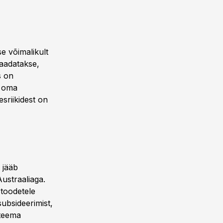
e võimalikult
vaadatakse,
s on
d oma
riikidest on
 jääb
ustraaliaga.
 toodetele
ubsideerimist,
 teema