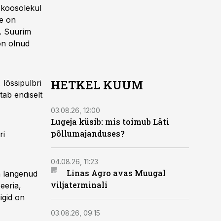
 koosolekul
ne on
s. Suurim
on olnud
HETKEL KUUM
lõssipulbri
tab endiselt
03.08.26, 12:00
Lugeja küsib: mis toimub Läti
põllumajanduses?
ri
04.08.26, 11:23
Linas Agro avas Muugal
on langenud
viljaterminali
eeria,
igid on
03.08.26, 09:15