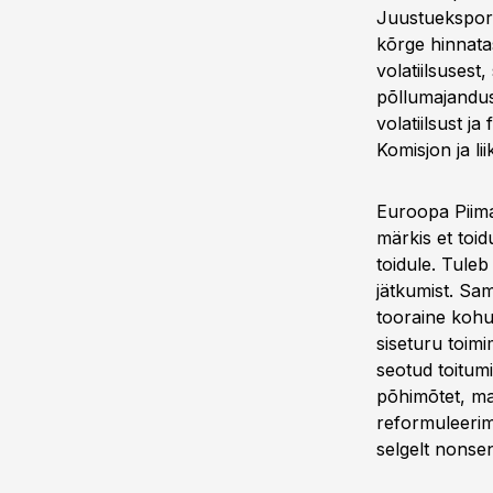
Juustueksport
kõrge hinnata
volatiilsusest
põllumajandusp
volatiilsust j
Komisjon ja li
Euroopa Piima
märkis et toi
toidule. Tuleb
jätkumist. Sam
tooraine kohu
siseturu toimi
seotud toitumi
põhimõtet, ma
reformuleerimi
selgelt nonse