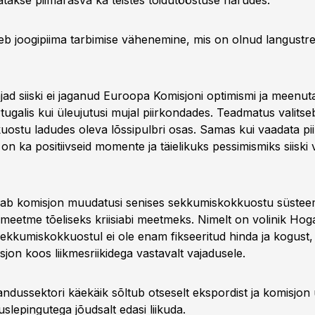
takse piimarasva ka teistes toidutööstuse harudes.
eb joogipiima tarbimise vähenemine, mis on olnud langustre
jad siiski ei jaganud Euroopa Komisjoni optimismi ja meenuta
ugalis kui üleujutusi mujal piirkondades. Teadmatus valitse
ostu ladudes oleva lõssipulbri osas. Samas kui vaadata pi
s on ka positiivseid momente ja täielikuks pessimismiks siiski 
ab komisjon muudatusi senises sekkumiskokkuostu süsteem
meetme tõeliseks kriisiabi meetmeks. Nimelt on volinik H
t sekkumiskokkuostul ei ole enam fikseeritud hinda ja kogust
jon koos liikmesriikidega vastavalt vajadusele.
ndussektori käekäik sõltub otseselt ekspordist ja komisjon 
lepingutega jõudsalt edasi liikuda.