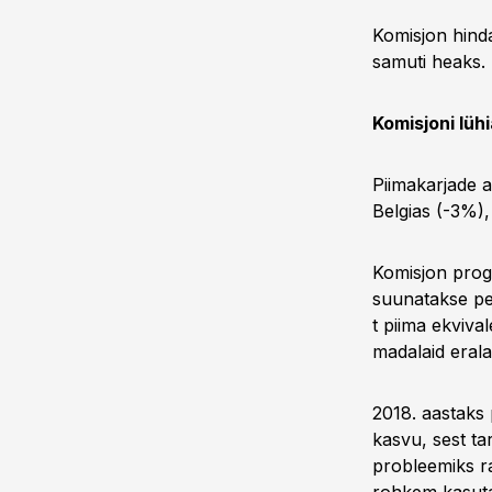
Komisjon hind
samuti heaks.
Komisjoni lüh
Piimakarjade a
Belgias (-3%)
Komisjon progn
suunatakse pea
t piima ekviva
madalaid erala
2018. aastaks
kasvu, sest ta
probleemiks ra