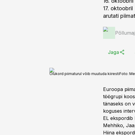
16. oktoobri
17. oktoobri
arutati piima
Põlluma
Jaga
Olukord piimaturul võib muutuda kiiresti
Foto:
Me
Euroopa piima
töögrupi koos
tänaseks on v
koguses interv
EL ekspordib l
Mehhiko, Jaap
Hiina ekspord