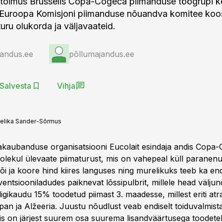
l toimus Brüsselis Copa-Cogeca piimanduse töögrupi k
l Euroopa Komisjoni piimanduse nõuandva komitee kooso
turu olukorda ja väljavaateid.
jandus.ee
põllumajandus.ee
Salvesta
Vihja
elika Sander-Sõrmus
kaubanduse organisatsiooni Eucolait esindaja andis Copa
olekul ülevaate piimaturust, mis on vahepeal küll paranenu
õi ja koore hind kiires languses ning murelikuks teeb ka end
entsiooniladudes paiknevat lõssipulbrit, millele head väljundi
igikaudu 15% toodetud piimast 3. maadesse, millest eriti atr
an ja Alžeeria. Juustu nõudlust veab endiselt toiduvalmist
is on järjest suurem osa suurema lisandväärtusega toodetel