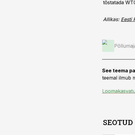
tõstatada WT
Allikas:
Eesti
Põllumaj
See teema pa
teemal ilmub m
Loomakasvat
SEOTUD