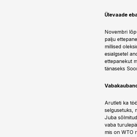
Ülevaade eb
Novembri lõpu
palju ettepan
millised olek
esialgsetel a
ettepanekut 
tänaseks Soom
Vabakauband
Arutleti ka tö
selgusetuks, 
Juba sõlmitud
vaba turulepä
mis on WTO re