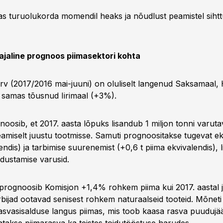
as turuolukorda momendil heaks ja nõudlust peamistel siht
iajaline prognoos piimasektori kohta
rv (2017/2016 mai-juuni) on oluliselt langenud Saksamaal, H
, samas tõusnud Iirimaal (+3%).
oosib, et 2017. aasta lõpuks lisandub 1 miljon tonni varuta
miselt juustu tootmisse. Samuti prognoositakse tugevat ek
lendis) ja tarbimise suurenemist (+0,6 t piima ekvivalendis), 
dustamise varusid.
 prognoosib Komisjon +1,4% rohkem piima kui 2017. aastal j
rbijad ootavad senisest rohkem naturaalseid tooteid. Mõneti
svasisalduse langus piimas, mis toob kaasa rasva puudujää