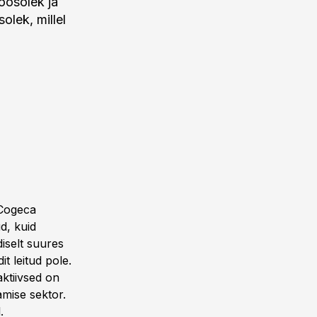
oosolek ja
lek, millel
-Cogeca
d, kuid
iselt suures
t leitud pole.
aktiivsed on
amise sektor.
.