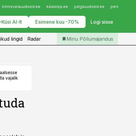
Iseteenindus
kinnisvarauudised.ee
kalastaja.ee
palgauudised.ee
personaliuudi
Telli Põllumajandus
Küsi AI-lt
Esimene kuu -70%
Logi sisse
ikud lingid
Radar
Minu Põllumajandus
taalsesse
la vajalik
tuda