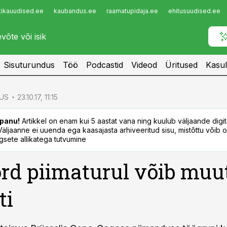
tikauudised.ee
kaubandus.ee
raamatupidaja.ee
ehitusuudised.ee
Infopank
Radar
Sisuturundus
Töö
Podcastid
Videod
Üritused
Kasul
US
23.10.17, 11:15
panu!
Artikkel on enam kui 5 aastat vana ning kuulub väljaande digi
. Väljaanne ei uuenda ega kaasajasta arhiveeritud sisu, mistõttu võib ol
sete allikatega tutvumine
rd piimaturul võib muu
ti