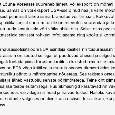
 Lõuna-Koreasse suureneb järjest. Või eksporti on mõneti
se. Samas on või eksport USA-sse olnud hea ja vähe mõju
, sest peamiselt läheb sinna bränditud või Iirimaalt. Kokkuvõtv
oliitika järjest suurem turule orienteeritus suurendab jätku
a futuuride kasutusele võtt võiks abiks olla. Selles osas pea
ikmesriigid senisest rohkem infot jagama ning koolitusi korr
ndusassotsiatsiooni EDA esindaja käsitles nn toidurassismi 
durassism on seotud sellega, et puuduvad ühesed ja selged 
 igati toetada piima turustandardite ja kaitstud nimetuste mä
as on EDA väga kriitiline ja murelik seoses liikmesriikides k
stusliku päritolu märgistamise nõuetega. See takistab otses
mist ja läheb vastuollu seniste põhimõtetega. Teine oht piim
salase teabe esitamisega, kus liikmesriigid kasutavad nn va
rkeerides värvidega nn head ja halvad toidud. Näiteks kav
se nõuete valguses on dieet-cola oluliselt tervislikum, kui 
nss.