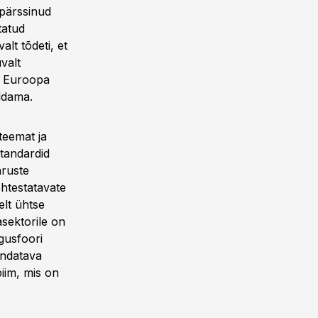
 pärssinud
tatud
alt tõdeti, et
valt
ks Euroopa
aldama.
teemat ja
standardid
äruste
ehtestatavate
elt ühtse
asektorile on
lgusfoori
andatava
piim, mis on