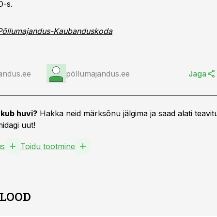
O-s.
 Põllumajandus-Kaubanduskoda
andus.ee
põllumajandus.ee
Jaga
kub huvi?
Hakka neid märksõnu jälgima ja saad alati teavitu
idagi uut!
us
Toidu tootmine
 LOOD