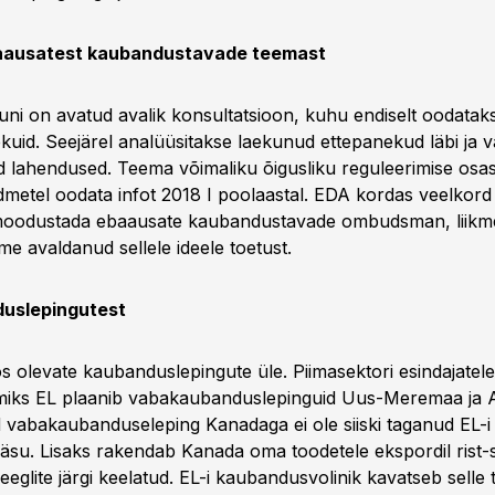
aausatest kaubandustavade teemast
ni on avatud avalik konsultatsioon, kuhu endiselt oodataks
ekuid. Seejärel analüüsitakse laekunud ettepanekud läbi ja 
sid lahendused. Teema võimaliku õigusliku reguleerimise osa
ndmetel oodata infot 2018 I poolaastal. EDA kordas veelkor
moodustada ebaausate kaubandustavade ombudsman, liikmes
e avaldanud sellele ideele toetust.
uslepingutest
ös olevate kaubanduslepingute üle. Piimasektori esindajatele
miks EL plaanib vabakaubanduslepinguid Uus-Meremaa ja A
 vabakaubanduseleping Kanadaga ei ole siiski taganud EL-i
äsu. Lisaks rakendab Kanada oma toodetele ekspordil rist-s
eglite järgi keelatud. EL-i kaubandusvolinik kavatseb selle