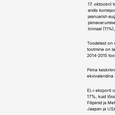
17. oktoobril
andis komisjo
jaanuarist-au
piimavarumise
Iirimaal (11%),
Toodetest on s
tootmine on la
2014-2015 toot
Piima keskmine
ekvivalendina 
EL-i eksporti 
17%, kuid lõss
Filipiinid ja 
Jaapan ja US