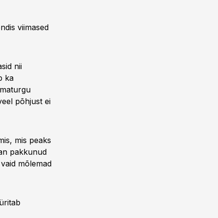
ndis viimased
sid nii
b ka
imaturgu
veel põhjust ei
is, mis peaks
ogan pakkunud
, vaid mõlemad
üritab