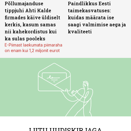
Põllumajanduse
Paindlikkus Eesti
tippjuhi Ahti Kalde
taimekasvatuses:
firmades käive üldiselt
kuidas määrata ise
kerkis, kasum samas
saagi valmimise aega ja
nii kahekordistus kui
kvaliteeti
ka sulas pooleks
E-Piimast laekumata piimaraha
on enam kui 1,2 miljonit eurot
LIITU UUDISKIRJAGA