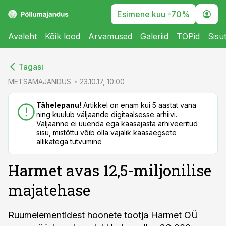
Esimene kuu -70%
Avaleht
Kõik lood
Arvamused
Galeriid
TOPid
Sisu
cebook
cebook
Tagasi
Twitter)
Twitter)
METSAMAJANDUS
23.10.17, 10:00
kedIn
kedIn
Tähelepanu!
Artikkel on enam kui 5 aastat vana
ning kuulub väljaande digitaalsesse arhiivi.
ail
ail
Väljaanne ei uuenda ega kaasajasta arhiveeritud
sisu, mistõttu võib olla vajalik kaasaegsete
k
k
allikatega tutvumine
Harmet avas 12,5-miljonilise
majatehase
Ruumelementidest hoonete tootja Harmet OÜ