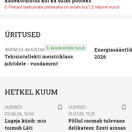
kahekordistus kui ka sulas pooleks
E-Piimast laekumata piimaraha on enam kui 1,2 miljonit eurot
ÜRITUSED
8 akadeemilist tundi
Energiasäästli
ÄRIPÄEVA AKADEEMIA
Tehisintellekti meistriklass
2026
juhtidele - vundament
HETKEL KUUM
UUDISED
UUDISED
03.08.26, 12:00
31.07.26, 13:21
Lugeja küsib: mis
Põllul roomab tulevane
toimub Läti
delikatess: Eesti ainsas