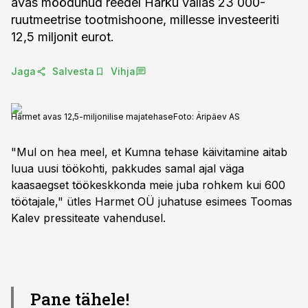
avas möödunud reedel Harku vallas 23 000-
ruutmeetrise tootmishoone, millesse investeeriti
12,5 miljonit eurot.
Jaga
Salvesta
Vihja
Harmet avas 12,5-miljonilise majatehase
Foto:
Äripäev AS
"Mul on hea meel, et Kumna tehase käivitamine aitab
luua uusi töökohti, pakkudes samal ajal väga
kaasaegset töökeskkonda meie juba rohkem kui 600
töötajale," ütles Harmet OÜ juhatuse esimees Toomas
Kalev pressiteate vahendusel.
Pane tähele!