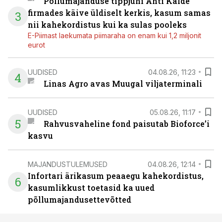
Põllumajanduse tippjuhi Ahti Kalde
firmades käive üldiselt kerkis, kasum samas
3
nii kahekordistus kui ka sulas pooleks
E-Piimast laekumata piimaraha on enam kui 1,2 miljonit
eurot
UUDISED
04.08.26, 11:23
4
Linas Agro avas Muugal viljaterminali
UUDISED
05.08.26, 11:17
5
Rahvusvaheline fond paisutab Bioforce’i
kasvu
MAJANDUSTULEMUSED
04.08.26, 12:14
Infortari ärikasum peaaegu kahekordistus,
6
kasumlikkust toetasid ka uued
põllumajandusettevõtted