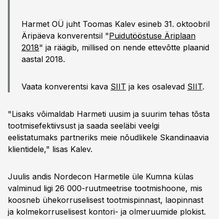
Harmet OÜ juht Toomas Kalev esineb 31. oktoobril
Äripäeva konverentsil "
Puidutööstuse Äriplaan
2018
" ja räägib, millised on nende ettevõtte plaanid
aastal 2018.
Vaata konverentsi kava
SIIT
ja kes osalevad
SIIT
.
"Lisaks võimaldab Harmeti uusim ja suurim tehas tõsta
tootmisefektiivsust ja saada seeläbi veelgi
eelistatumaks partneriks meie nõudlikele Skandinaavia
klientidele," lisas Kalev.
Juulis andis Nordecon Harmetile üle Kumna külas
valminud ligi 26 000-ruutmeetrise tootmishoone, mis
koosneb ühekorruselisest tootmispinnast, laopinnast
ja kolmekorruselisest kontori- ja olmeruumide plokist.