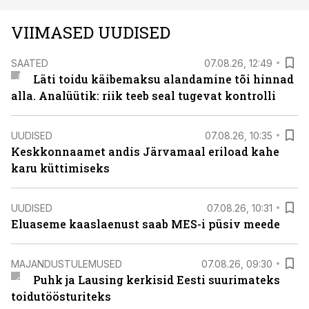
VIIMASED UUDISED
SAATED
07.08.26, 12:49
Läti toidu käibemaksu alandamine tõi hinnad
alla. Analüütik: riik teeb seal tugevat kontrolli
UUDISED
07.08.26, 10:35
Keskkonnaamet andis Järvamaal eriload kahe
karu küttimiseks
UUDISED
07.08.26, 10:31
Eluaseme kaaslaenust saab MES-i püsiv meede
MAJANDUSTULEMUSED
07.08.26, 09:30
Puhk ja Lausing kerkisid Eesti suurimateks
toidutöösturiteks