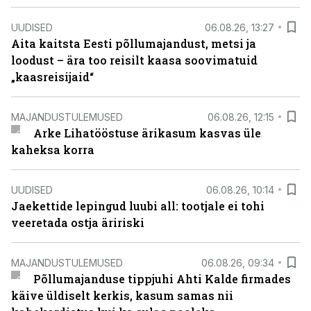
UUDISED
06.08.26, 13:27
Aita kaitsta Eesti põllumajandust, metsi ja
loodust – ära too reisilt kaasa soovimatuid
„kaasreisijaid“
MAJANDUSTULEMUSED
06.08.26, 12:15
Arke Lihatööstuse ärikasum kasvas üle
kaheksa korra
UUDISED
06.08.26, 10:14
Jaekettide lepingud luubi all: tootjale ei tohi
veeretada ostja äririski
MAJANDUSTULEMUSED
06.08.26, 09:34
Põllumajanduse tippjuhi Ahti Kalde firmades
käive üldiselt kerkis, kasum samas nii