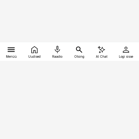
Menüü
Uudised
Raadio
Otsing
AI Chat
Logi sisse
Vana-Lõuna 39/1, 19094 Tallinn
(+372) 667 0111
pollumajandus@pollumajandus.ee
Telli
Reklaam
Firmast