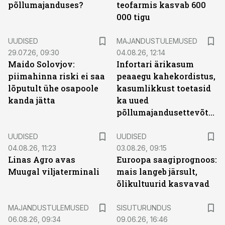
põllumajanduses?
teofarmis kasvab 600
000 tigu
UUDISED
MAJANDUSTULEMUSED
29.07.26, 09:30
04.08.26, 12:14
Maido Solovjov:
Infortari ärikasum
piimahinna riski ei saa
peaaegu kahekordistus,
lõputult ühe osapoole
kasumlikkust toetasid
kanda jätta
ka uued
põllumajandusettevõtted
UUDISED
UUDISED
04.08.26, 11:23
03.08.26, 09:15
Linas Agro avas
Euroopa saagiprognoos:
Muugal viljaterminali
mais langeb järsult,
õlikultuurid kasvavad
ST
MAJANDUSTULEMUSED
SISUTURUNDUS
06.08.26, 09:34
09.06.26, 16:46