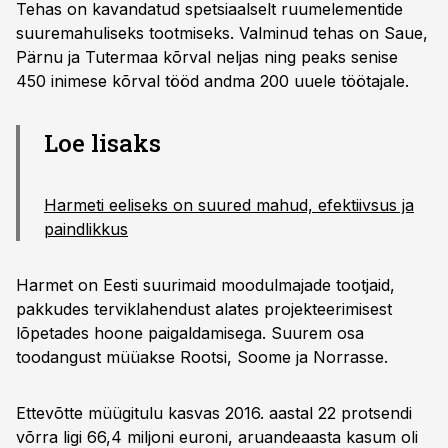
Tehas on kavandatud spetsiaalselt ruumelementide
suuremahuliseks tootmiseks. Valminud tehas on Saue,
Pärnu ja Tutermaa kõrval neljas ning peaks senise
450 inimese kõrval tööd andma 200 uuele töötajale.
Loe lisaks
Harmeti eeliseks on suured mahud, efektiivsus ja
paindlikkus
Harmet on Eesti suurimaid moodulmajade tootjaid,
pakkudes terviklahendust alates projekteerimisest
lõpetades hoone paigaldamisega. Suurem osa
toodangust müüakse Rootsi, Soome ja Norrasse.
Ettevõtte müügitulu kasvas 2016. aastal 22 protsendi
võrra ligi 66,4 miljoni euroni, aruandeaasta kasum oli