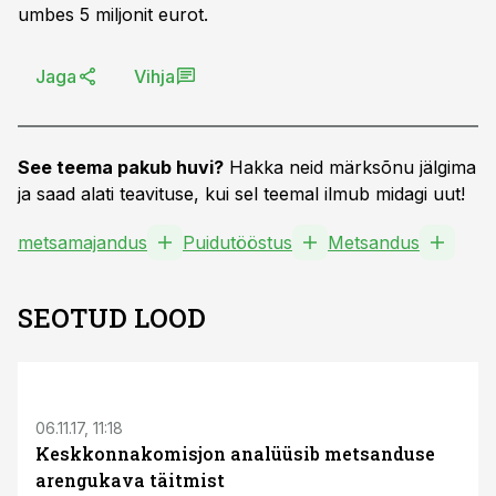
umbes 5 miljonit eurot.
Jaga
Vihja
See teema pakub huvi?
Hakka neid märksõnu jälgima
ja saad alati teavituse, kui sel teemal ilmub midagi uut!
metsamajandus
Puidutööstus
Metsandus
SEOTUD LOOD
06.11.17, 11:18
Keskkonnakomisjon analüüsib metsanduse
arengukava täitmist