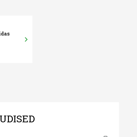
idas
UDISED