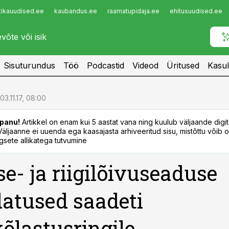
tikauudised.ee
kaubandus.ee
raamatupidaja.ee
ehitusuudised.ee
Infopank
Radar
Sisuturundus
Töö
Podcastid
Videod
Üritused
Kasul
03.11.17, 08:00
panu!
Artikkel on enam kui 5 aastat vana ning kuulub väljaande digi
. Väljaanne ei uuenda ega kaasajasta arhiveeritud sisu, mistõttu võib ol
sete allikatega tutvumine
se- ja riigilõivuseaduse
atused saadeti
õlastusringile