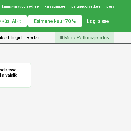
Iseteenindus
kinnisvarauudised.ee
kalastaja.ee
palgauudised.ee
personaliuudi
Telli Põllumajandus
Küsi AI-lt
Esimene kuu -70%
Logi sisse
ikud lingid
Radar
Minu Põllumajandus
taalsesse
la vajalik