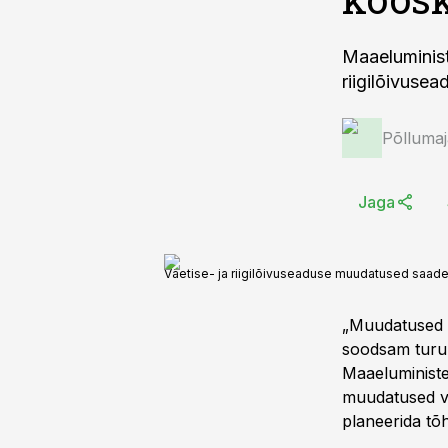
Maaeluminist
riigilõivuse
Põlluma
Jaga
Väetise- ja riigilõivuseaduse muudatused saade
„Muudatused l
soodsam turule
Maaeluministe
muudatused võ
planeerida tõh