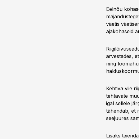
Eelnõu kohase
majandustegevu
väetis väetise
ajakohaseid an
Riigilõivusea
arvestades, et
ning töömahuka
halduskoormu
Kehtiva viie r
tehtavate muud
igal sellele j
tähendab, et 
seejuures sam
Lisaks täienda