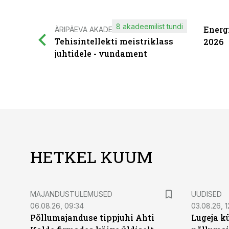
8 akadeemilist tundi
Energ
ÄRIPÄEVA AKADEEMIA
Tehisintellekti meistriklass
2026
juhtidele - vundament
HETKEL KUUM
MAJANDUSTULEMUSED
UUDISED
06.08.26, 09:34
03.08.26, 1
Põllumajanduse tippjuhi Ahti
Lugeja kü