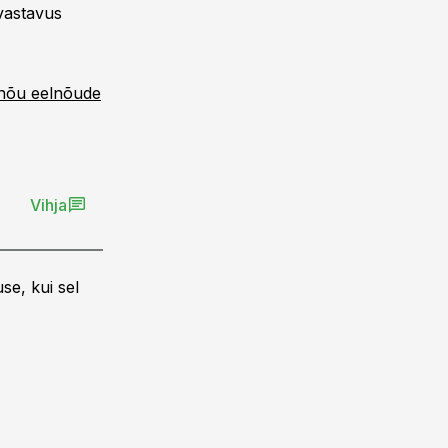
vastavus
lnõu eelnõude
Vihja
se, kui sel