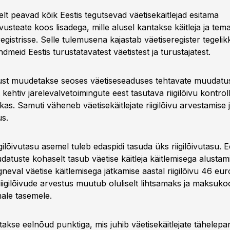
lt peavad kõik Eestis tegutsevad väetisekäitlejad esitama
steate koos lisadega, mille alusel kantakse käitleja ja tem
registrisse. Selle tulemusena kajastab väetiseregister tegelik
dmeid Eestis turustatavatest väetistest ja turustajatest.
dust muudetakse seoses väetiseseaduses tehtavate muudatu
 kehtiv järelevalvetoimingute eest tasutava riigilõivu kontrol
s. Samuti väheneb väetisekäitlejate riigilõivu arvestamise 
s.
iigilõivutasu asemel tuleb edaspidi tasuda üks riigilõivutasu. 
atuste kohaselt tasub väetise käitleja käitlemisega alustam
ärgneval väetise käitlemisega jätkamise aastal riigilõivu 46 eu
riigilõivude arvestus muutub oluliselt lihtsamaks ja maksuk
ale tasemele.
takse eelnõud punktiga, mis juhib väetisekäitlejate tähelepan