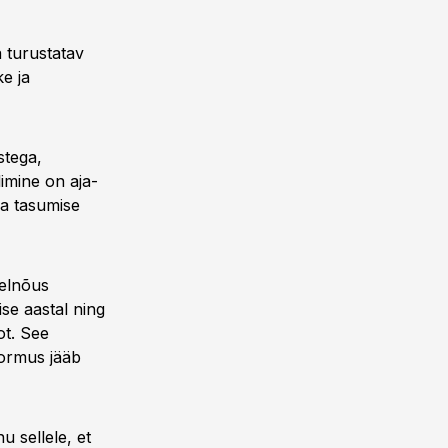
a turustatav
ke ja
stega,
limine on aja-
ja tasumise
Eelnõus
ise aastal ning
rot. See
oormus jääb
u sellele, et