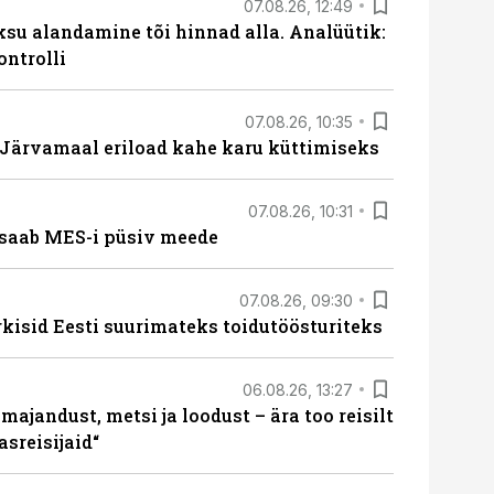
07.08.26, 12:49
ksu alandamine tõi hinnad alla. Analüütik:
ontrolli
07.08.26, 10:35
ärvamaal eriload kahe karu küttimiseks
07.08.26, 10:31
saab MES-i püsiv meede
07.08.26, 09:30
rkisid Eesti suurimateks toidutöösturiteks
06.08.26, 13:27
majandust, metsi ja loodust – ära too reisilt
sreisijaid“