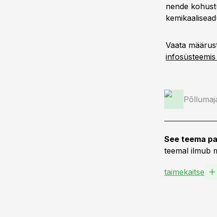
nende kohustu
kemikaalisead
Vaata määrus
infosüsteemis 
Põllumaj
See teema pa
teemal ilmub m
taimekaitse