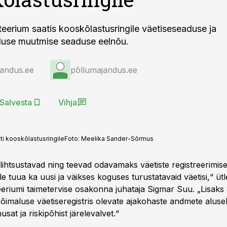
eerium saatis kooskõlastusringile väetiseseaduse ja
aduse muutmise seaduse eelnõu.
jandus.ee
põllumajandus.ee
Salvesta
Vihja
ti kooskõlastusringile
Foto:
Meelika Sander-Sõrmus
ihtsustavad ning teevad odavamaks väetiste registreerimise
 tuua ka uusi ja väikses koguses turustatavaid väetisi,“ ütl
eriumi taimetervise osakonna juhataja Sigmar Suu. „Lisak
imaluse väetiseregistris olevate ajakohaste andmete aluse
usat ja riskipõhist järelevalvet.“