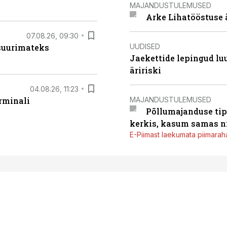
MAJANDUSTULEMUSED
Arke Lihatööstuse 
07.08.26, 09:30
UUDISED
 suurimateks
Jaekettide lepingud luub
äririski
04.08.26, 11:23
MAJANDUSTULEMUSED
rminali
Põllumajanduse tip
kerkis, kasum samas ni
E-Piimast laekumata piimaraha