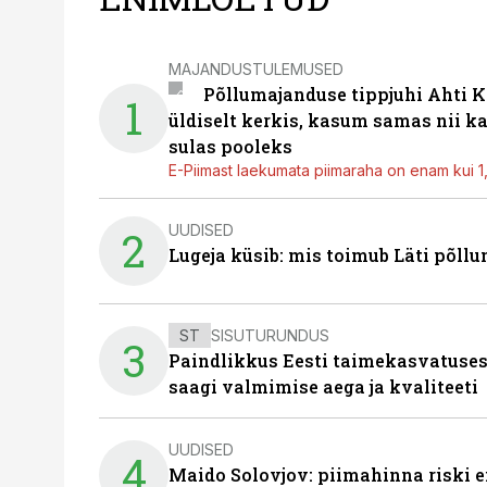
MAJANDUSTULEMUSED
Põllumajanduse tippjuhi Ahti K
1
üldiselt kerkis, kasum samas nii k
sulas pooleks
E-Piimast laekumata piimaraha on enam kui 1,2
UUDISED
2
Lugeja küsib: mis toimub Läti põll
ST
SISUTURUNDUS
3
Paindlikkus Eesti taimekasvatuses
saagi valmimise aega ja kvaliteeti
UUDISED
4
Maido Solovjov: piimahinna riski ei