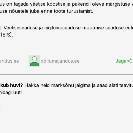
s on tagada väetise koostise ja pakendil oleva märgistuse 
use nõuetele juba enne toote turustamist.
t:
Väetiseseaduse ja riigilõivuseaduse muutmise seaduse ee
(EIS).
andus.ee
põllumajandus.ee
Jaga
kub huvi?
Hakka neid märksõnu jälgima ja saad alati teavitu
idagi uut!