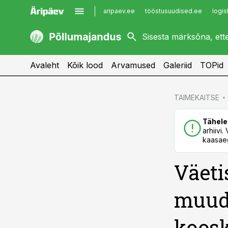
aripaev.ee
tööstusuudised.ee
logis
kaubandus.ee
imelineajalugu.ee
kinnisvarauudised.ee
imelineteadus.ee
Avaleht
Kõik lood
Arvamused
Galeriid
TOPid
cebook
cebook
TAIMEKAITSE
Twitter)
Twitter)
Tähele
kedIn
kedIn
arhiivi
kaasaeg
ail
ail
Väeti
k
k
muud
koosk