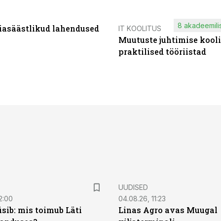
8 akadeemilis
iasäästlikud lahendused
IT KOOLITUS
Muutuste juhtimise kooli
praktilised tööriistad
UUDISED
2:00
04.08.26, 11:23
sib: mis toimub Läti
Linas Agro avas Muugal