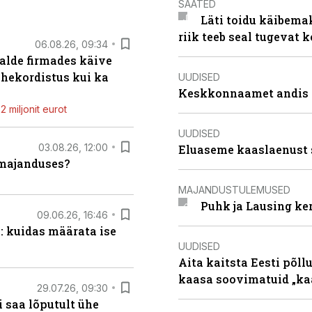
SAATED
Läti toidu käibema
riik teeb seal tugevat k
06.08.26, 09:34
alde firmades käive
ahekordistus kui ka
UUDISED
Keskkonnaamet andis J
 miljonit eurot
UUDISED
03.08.26, 12:00
Eluaseme kaaslaenust 
umajanduses?
MAJANDUSTULEMUSED
Puhk ja Lausing ke
09.06.26, 16:46
: kuidas määrata ise
UUDISED
Aita kaitsta Eesti põllu
kaasa soovimatuid „kaa
29.07.26, 09:30
 saa lõputult ühe