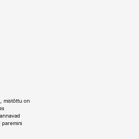
, mistõttu on
es
s annavad
l paremini