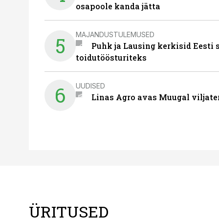
osapoole kanda jätta
MAJANDUSTULEMUSED
5
Puhk ja Lausing kerkisid Eesti
toidutöösturiteks
UUDISED
6
Linas Agro avas Muugal viljate
ÜRITUSED