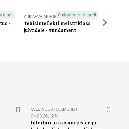
t tundi
8 akadeemilist tundi
ÄRIPÄEVA AKADEEMIA
IT KOOLIT
tus -
Tehisintellekti meistriklass
Muutuste
juhtidele - vundament
praktilis
MAJANDUSTULEMUSED
04.08.26, 12:14
Infortari ärikasum peaaegu