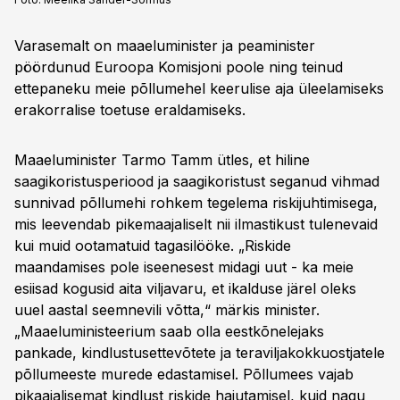
Varasemalt on maaeluminister ja peaminister
pöördunud Euroopa Komisjoni poole ning teinud
ettepaneku meie põllumehel keerulise aja üleelamiseks
erakorralise toetuse eraldamiseks.
Maaeluminister Tarmo Tamm ütles, et hiline
saagikoristusperiood ja saagikoristust seganud vihmad
sunnivad põllumehi rohkem tegelema riskijuhtimisega,
mis leevendab pikemaajaliselt nii ilmastikust tulenevaid
kui muid ootamatuid tagasilööke. „Riskide
maandamises pole iseenesest midagi uut - ka meie
esiisad kogusid aita viljavaru, et ikalduse järel oleks
uuel aastal seemnevili võtta,“ märkis minister.
„Maaeluministeerium saab olla eestkõnelejaks
pankade, kindlustusettevõtete ja teraviljakokkuostjatele
põllumeeste murede edastamisel. Põllumees vajab
pikaajalisemat kindlust riskide hajutamisel, kuid nagu