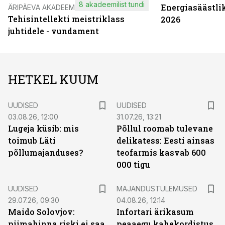
8 akadeemilist tundi
Energiasäästli
ÄRIPÄEVA AKADEEMIA
Tehisintellekti meistriklass
2026
juhtidele - vundament
HETKEL KUUM
UUDISED
UUDISED
03.08.26, 12:00
31.07.26, 13:21
Lugeja küsib: mis
Põllul roomab tulevane
toimub Läti
delikatess: Eesti ainsas
põllumajanduses?
teofarmis kasvab 600
000 tigu
UUDISED
MAJANDUSTULEMUSED
29.07.26, 09:30
04.08.26, 12:14
Maido Solovjov:
Infortari ärikasum
piimahinna riski ei saa
peaaegu kahekordistus,