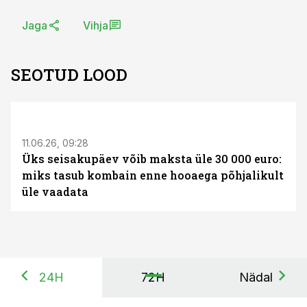
Jaga
Vihja
SEOTUD LOOD
ST
11.06.26, 09:28
Üks seisakupäev võib maksta üle 30 000 euro:
miks tasub kombain enne hooaega põhjalikult
üle vaadata
24H
72H
Nädal