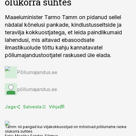
olukorra suhtes
Maaeluminister Tarmo Tamm on pidanud sellel
nädalal kõnelusi pankade, kindlustusseltside ja
teravilja kokkuostjatega, et leida paindlikumaid
lahendusi, mis aitavad ebasoodsate
ilmastikuolude tõttu kahju kannatavatel
põllumajandustootjatel raskused üle elada.
Põllumajandus.ee
põllumajandus.ee
Jaga
Salvesta
Vihja
Tamm: nii pangad kui viljakokkuostjad on mõistvad põllumehe raske
olukorra suhtes
Foto:
Meelika Sander-Sõrmus