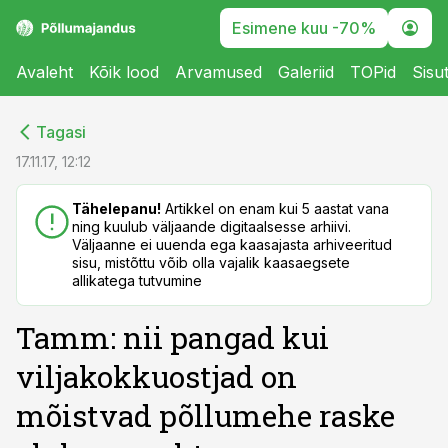
Esimene kuu -70%
Avaleht
Kõik lood
Arvamused
Galeriid
TOPid
Sisu
cebook
cebook
Tagasi
Twitter)
Twitter)
17.11.17, 12:12
kedIn
kedIn
Tähelepanu!
Artikkel on enam kui 5 aastat vana
ning kuulub väljaande digitaalsesse arhiivi.
ail
ail
Väljaanne ei uuenda ega kaasajasta arhiveeritud
sisu, mistõttu võib olla vajalik kaasaegsete
k
k
allikatega tutvumine
Tamm: nii pangad kui
viljakokkuostjad on
mõistvad põllumehe raske