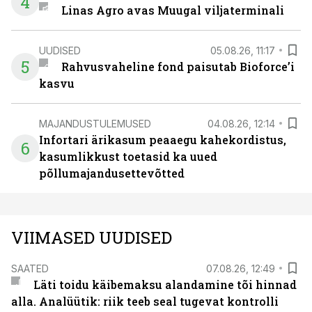
4
Linas Agro avas Muugal viljaterminali
UUDISED
05.08.26, 11:17
5
Rahvusvaheline fond paisutab Bioforce’i
kasvu
MAJANDUSTULEMUSED
04.08.26, 12:14
Infortari ärikasum peaaegu kahekordistus,
6
kasumlikkust toetasid ka uued
põllumajandusettevõtted
VIIMASED UUDISED
SAATED
07.08.26, 12:49
Läti toidu käibemaksu alandamine tõi hinnad
alla. Analüütik: riik teeb seal tugevat kontrolli