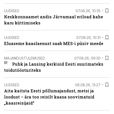
UUDISED
07.08.26, 10:35
Keskkonnaamet andis Järvamaal eriload kahe
karu küttimiseks
UUDISED
07.08.26, 10:31
Eluaseme kaaslaenust saab MES-i püsiv meede
MAJANDUSTULEMUSED
07.08.26, 09:30
Puhk ja Lausing kerkisid Eesti suurimateks
toidutöösturiteks
UUDISED
06.08.26, 13:27
Aita kaitsta Eesti põllumajandust, metsi ja
loodust – ära too reisilt kaasa soovimatuid
„kaasreisijaid“