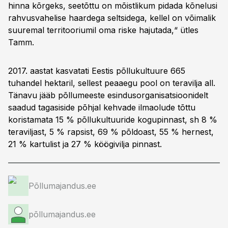
hinna kõrgeks, seetõttu on mõistlikum pidada kõnelusi
rahvusvahelise haardega seltsidega, kellel on võimalik
suuremal territooriumil oma riske hajutada,“ ütles
Tamm.
2017. aastat kasvatati Eestis põllukultuure 665
tuhandel hektaril, sellest peaaegu pool on teravilja all.
Tänavu jääb põllumeeste esindusorganisatsioonidelt
saadud tagasiside põhjal kehvade ilmaolude tõttu
koristamata 15 % põllukultuuride kogupinnast, sh 8 %
teraviljast, 5 % rapsist, 69 % põldoast, 55 % hernest,
21 % kartulist ja 27 % köögivilja pinnast.
Põllumajandus.ee
põllumajandus.ee