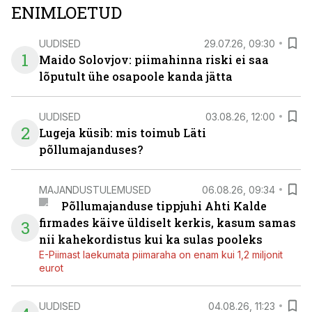
ENIMLOETUD
UUDISED
29.07.26, 09:30
1
Maido Solovjov: piimahinna riski ei saa
lõputult ühe osapoole kanda jätta
UUDISED
03.08.26, 12:00
2
Lugeja küsib: mis toimub Läti
põllumajanduses?
MAJANDUSTULEMUSED
06.08.26, 09:34
Põllumajanduse tippjuhi Ahti Kalde
firmades käive üldiselt kerkis, kasum samas
3
nii kahekordistus kui ka sulas pooleks
E-Piimast laekumata piimaraha on enam kui 1,2 miljonit
eurot
UUDISED
04.08.26, 11:23