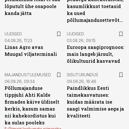
lõputult ühe osapoole
kasumlikkust toetasid
kanda jätta
ka uued
põllumajandusettevõtted
UUDISED
UUDISED
04.08.26, 11:23
03.08.26, 09:15
Linas Agro avas
Euroopa saagiprognoos:
Muugal viljaterminali
mais langeb järsult,
õlikultuurid kasvavad
ST
MAJANDUSTULEMUSED
SISUTURUNDUS
06.08.26, 09:34
09.06.26, 16:46
Põllumajanduse
Paindlikkus Eesti
tippjuhi Ahti Kalde
taimekasvatuses:
firmades käive üldiselt
kuidas määrata ise
kerkis, kasum samas
saagi valmimise aega ja
nii kahekordistus kui
kvaliteeti
ka sulas pooleks
E-Piimast laekumata piimaraha