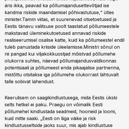
äris ikka, peavad ka põllumajandusettevõtjad ise
kandma riskide maandamisel põhivastutuse,“ ütles
minister.Tamm viitas, et suurenevad otsetoetused ja
Eestis tänavu valitsuse poolt taastatud põllumeestele
makstavad üleminekutoetused annavad riskide
realiseerumisel osalise katte, kuid ka põllumeestel endil
tuleb panustada kriiside üleelamisse.Ministri sõnul on
nii pangad kui viljakokkuostjad mõistvad põllumehe
olukorra suhtes, näevad põllumajandusvaldkonnas
potentsiaali ja põllumeest enda pikaajalise partnerina,
mistõttu otsitakse iga põllumehe olukorrast lähtuvalt
talle sobivat lahendust.
Keerulisem on saagikindlustusega, mida Eestis ükski
selts hetkel ei paku. Praegu on võimalik Eesti
põllumehel kindlustada seadmeid, hooneid ja loomi,
kuid mitte saaki. „Eesti on liiga väike ja risk
kindlustusseltside jaoks suur, mis ajab kindlustuse