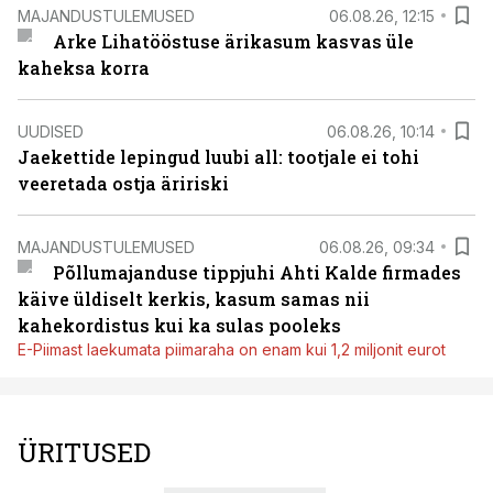
MAJANDUSTULEMUSED
06.08.26, 12:15
Arke Lihatööstuse ärikasum kasvas üle
kaheksa korra
UUDISED
06.08.26, 10:14
Jaekettide lepingud luubi all: tootjale ei tohi
veeretada ostja äririski
MAJANDUSTULEMUSED
06.08.26, 09:34
Põllumajanduse tippjuhi Ahti Kalde firmades
käive üldiselt kerkis, kasum samas nii
kahekordistus kui ka sulas pooleks
E-Piimast laekumata piimaraha on enam kui 1,2 miljonit eurot
ÜRITUSED