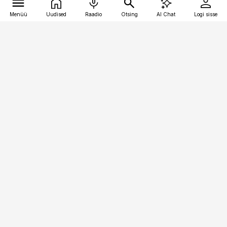
Menüü
Uudised
Raadio
Otsing
AI Chat
Logi sisse
Vana-Lõuna 39/1, 19094 Tallinn
(+372) 667 0111
pollumajandus@pollumajandus.ee
Telli
Reklaam
Firmast
Sisu kasutamisõigused
Ajakirjaniku
eetikakoodeks
Üldtingimused
Privaatsustingimused
Küpsiste poliitika
KKK
Eesti Meediaettevõtete
Eelistuste haldamine
Liit