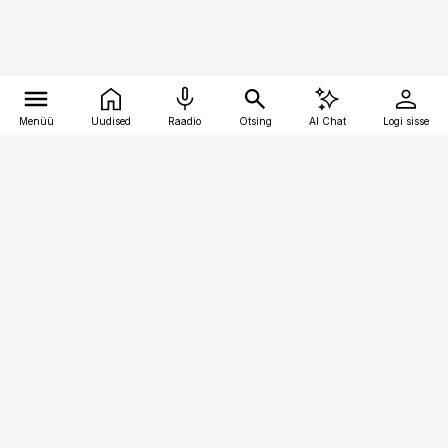
Menüü
Uudised
Raadio
Otsing
AI Chat
Logi sisse
Vana-Lõuna 39/1, 19094 Tallinn
(+372) 667 0111
pollumajandus@pollumajandus.ee
Telli
Reklaam
Firmast
Sisu kasutamisõigused
Ajakirjaniku
eetikakoodeks