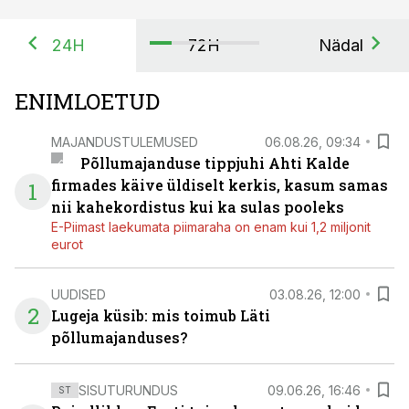
24H
72H
Nädal
ENIMLOETUD
MAJANDUSTULEMUSED
06.08.26, 09:34
Põllumajanduse tippjuhi Ahti Kalde
firmades käive üldiselt kerkis, kasum samas
1
nii kahekordistus kui ka sulas pooleks
E-Piimast laekumata piimaraha on enam kui 1,2 miljonit
eurot
UUDISED
03.08.26, 12:00
2
Lugeja küsib: mis toimub Läti
põllumajanduses?
SISUTURUNDUS
09.06.26, 16:46
ST