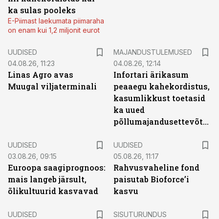
ka sulas pooleks
E-Piimast laekumata piimaraha
on enam kui 1,2 miljonit eurot
UUDISED
MAJANDUSTULEMUSED
04.08.26, 11:23
04.08.26, 12:14
Linas Agro avas
Infortari ärikasum
Muugal viljaterminali
peaaegu kahekordistus,
kasumlikkust toetasid
ka uued
põllumajandusettevõtted
UUDISED
UUDISED
03.08.26, 09:15
05.08.26, 11:17
Euroopa saagiprognoos:
Rahvusvaheline fond
mais langeb järsult,
paisutab Bioforce’i
õlikultuurid kasvavad
kasvu
ST
UUDISED
SISUTURUNDUS