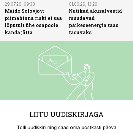
29.07.26, 09:30
01.06.26, 13:29
Maido Solovjov:
Nutikad akusalvestid
piimahinna riski ei saa
muudavad
lõputult ühe osapoole
päikeseenergia taas
kanda jätta
tasuvaks
LIITU UUDISKIRJAGA
Telli uudiskiri ning saad oma postkasti päeva