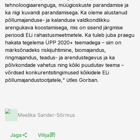
tehnoloogiaarenguga, müügioskuste parandamise ja
ka riigi kuvandi parandamisega. Ka oleme alustanud
põllumajanduse- ja kalanduse valdkondlikku
arengukava koostamisega, mis on sisend järgmise
perioodi ELi rahastusmeetmetele. Ka tuleb juba praegu
hakata tegelema ÜPP 2020+ teemadega – siin on
märksõnadeks riskijuhtimine, biomajandus,
ringmajandus, teadus- ja arendustegevus ja ka
põlvkondade vahetus ning kõiki puudutav teema –
võrdsed konkurentsitingimused kõikidele ELi
põllumajandustootjatele,“ ütles Gorban.
Meelika Sander-Sõrmus
Jaga
Vihja