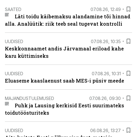
SAATED
07.08.26, 12:49
Läti toidu käibemaksu alandamine tõi hinnad
alla. Analüütik: riik teeb seal tugevat kontrolli
UUDISED
07.08.26, 10:35
Keskkonnaamet andis Järvamaal eriload kahe
karu küttimiseks
UUDISED
07.08.26, 10:31
Eluaseme kaaslaenust saab MES-i püsiv meede
MAJANDUSTULEMUSED
07.08.26, 09:30
Puhk ja Lausing kerkisid Eesti suurimateks
toidutöösturiteks
UUDISED
06.08.26, 13:27