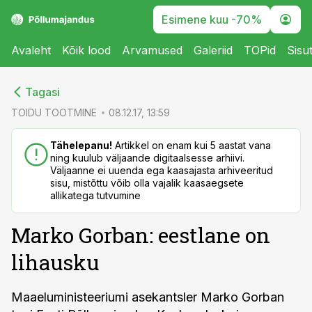
Esimene kuu -70%
Avaleht
Kõik lood
Arvamused
Galeriid
TOPid
Sisu
cebook
cebook
Tagasi
Twitter)
Twitter)
TOIDU TOOTMINE
08.12.17, 13:59
kedIn
kedIn
Tähelepanu!
Artikkel on enam kui 5 aastat vana
ning kuulub väljaande digitaalsesse arhiivi.
ail
ail
Väljaanne ei uuenda ega kaasajasta arhiveeritud
sisu, mistõttu võib olla vajalik kaasaegsete
k
k
allikatega tutvumine
Marko Gorban: eestlane on
lihausku
Maaeluministeeriumi asekantsler Marko Gorban