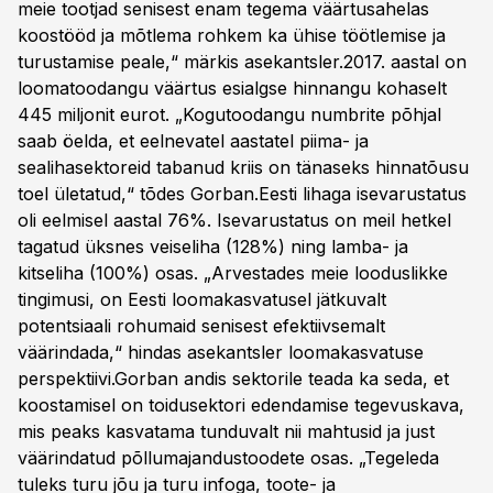
meie tootjad senisest enam tegema väärtusahelas
koostööd ja mõtlema rohkem ka ühise töötlemise ja
turustamise peale,“ märkis asekantsler.2017. aastal on
loomatoodangu väärtus esialgse hinnangu kohaselt
445 miljonit eurot. „Kogutoodangu numbrite põhjal
saab öelda, et eelnevatel aastatel piima- ja
sealihasektoreid tabanud kriis on tänaseks hinnatõusu
toel ületatud,“ tõdes Gorban.Eesti lihaga isevarustatus
oli eelmisel aastal 76%. Isevarustatus on meil hetkel
tagatud üksnes veiseliha (128%) ning lamba- ja
kitseliha (100%) osas. „Arvestades meie looduslikke
tingimusi, on Eesti loomakasvatusel jätkuvalt
potentsiaali rohumaid senisest efektiivsemalt
väärindada,“ hindas asekantsler loomakasvatuse
perspektiivi.Gorban andis sektorile teada ka seda, et
koostamisel on toidusektori edendamise tegevuskava,
mis peaks kasvatama tunduvalt nii mahtusid ja just
väärindatud põllumajandustoodete osas. „Tegeleda
tuleks turu jõu ja turu infoga, toote- ja