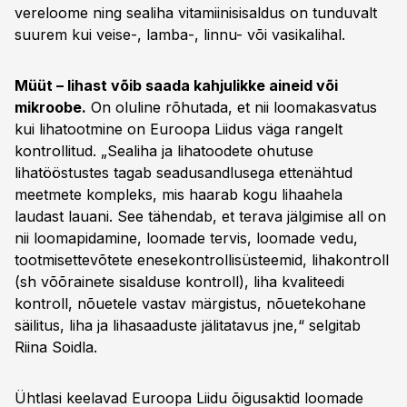
vereloome ning sealiha vitamiinisisaldus on tunduvalt
suurem kui veise-, lamba-, linnu- või vasikalihal.
Müüt – lihast võib saada kahjulikke aineid või
mikroobe.
On oluline rõhutada, et nii loomakasvatus
kui lihatootmine on Euroopa Liidus väga rangelt
kontrollitud. „Sealiha ja lihatoodete ohutuse
lihatööstustes tagab seadusandlusega ettenähtud
meetmete kompleks, mis haarab kogu lihaahela
laudast lauani. See tähendab, et terava jälgimise all on
nii loomapidamine, loomade tervis, loomade vedu,
tootmisettevõtete enesekontrollisüsteemid, lihakontroll
(sh võõrainete sisalduse kontroll), liha kvaliteedi
kontroll, nõuetele vastav märgistus, nõuetekohane
säilitus, liha ja lihasaaduste jälitatavus jne,“ selgitab
Riina Soidla.
Ühtlasi keelavad Euroopa Liidu õigusaktid loomade