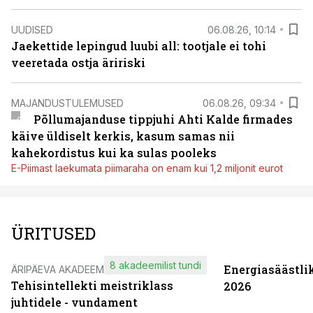
UUDISED
06.08.26, 10:14
Jaekettide lepingud luubi all: tootjale ei tohi
veeretada ostja äririski
MAJANDUSTULEMUSED
06.08.26, 09:34
Põllumajanduse tippjuhi Ahti Kalde firmades
käive üldiselt kerkis, kasum samas nii
kahekordistus kui ka sulas pooleks
E-Piimast laekumata piimaraha on enam kui 1,2 miljonit eurot
ÜRITUSED
8 akadeemilist tundi
Energiasäästli
ÄRIPÄEVA AKADEEMIA
Tehisintellekti meistriklass
2026
juhtidele - vundament