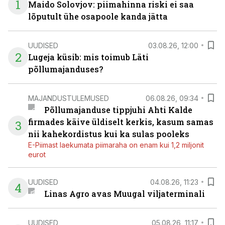
1
Maido Solovjov: piimahinna riski ei saa
lõputult ühe osapoole kanda jätta
UUDISED
03.08.26, 12:00
2
Lugeja küsib: mis toimub Läti
põllumajanduses?
MAJANDUSTULEMUSED
06.08.26, 09:34
Põllumajanduse tippjuhi Ahti Kalde
firmades käive üldiselt kerkis, kasum samas
3
nii kahekordistus kui ka sulas pooleks
E-Piimast laekumata piimaraha on enam kui 1,2 miljonit
eurot
UUDISED
04.08.26, 11:23
4
Linas Agro avas Muugal viljaterminali
UUDISED
05.08.26, 11:17