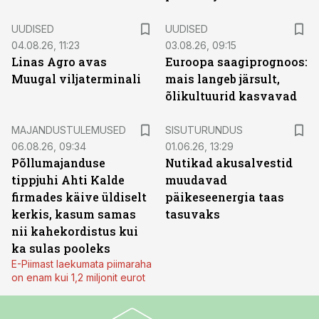
UUDISED
UUDISED
04.08.26, 11:23
03.08.26, 09:15
Linas Agro avas
Euroopa saagiprognoos:
Muugal viljaterminali
mais langeb järsult,
õlikultuurid kasvavad
ST
MAJANDUSTULEMUSED
SISUTURUNDUS
06.08.26, 09:34
01.06.26, 13:29
Põllumajanduse
Nutikad akusalvestid
tippjuhi Ahti Kalde
muudavad
firmades käive üldiselt
päikeseenergia taas
kerkis, kasum samas
tasuvaks
nii kahekordistus kui
ka sulas pooleks
E-Piimast laekumata piimaraha
on enam kui 1,2 miljonit eurot