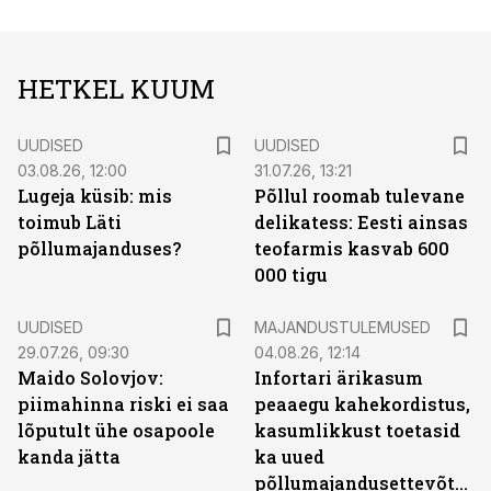
HETKEL KUUM
UUDISED
UUDISED
03.08.26, 12:00
31.07.26, 13:21
Lugeja küsib: mis
Põllul roomab tulevane
toimub Läti
delikatess: Eesti ainsas
põllumajanduses?
teofarmis kasvab 600
000 tigu
UUDISED
MAJANDUSTULEMUSED
29.07.26, 09:30
04.08.26, 12:14
Maido Solovjov:
Infortari ärikasum
piimahinna riski ei saa
peaaegu kahekordistus,
lõputult ühe osapoole
kasumlikkust toetasid
kanda jätta
ka uued
põllumajandusettevõtted