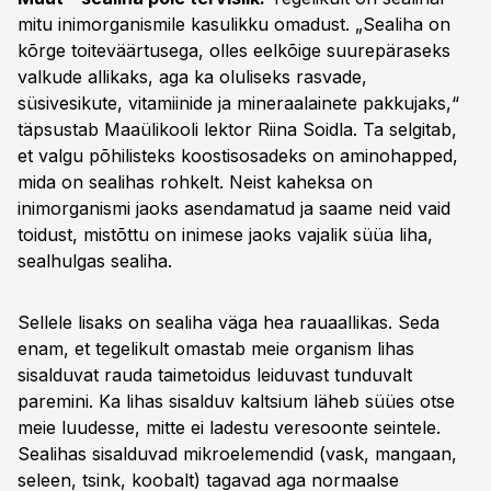
mitu inimorganismile kasulikku omadust. „Sealiha on
kõrge toiteväärtusega, olles eelkõige suurepäraseks
valkude allikaks, aga ka oluliseks rasvade,
süsivesikute, vitamiinide ja mineraalainete pakkujaks,“
täpsustab Maaülikooli lektor Riina Soidla. Ta selgitab,
et valgu põhilisteks koostisosadeks on aminohapped,
mida on sealihas rohkelt. Neist kaheksa on
inimorganismi jaoks asendamatud ja saame neid vaid
toidust, mistõttu on inimese jaoks vajalik süüa liha,
sealhulgas sealiha.
Sellele lisaks on sealiha väga hea rauaallikas. Seda
enam, et tegelikult omastab meie organism lihas
sisalduvat rauda taimetoidus leiduvast tunduvalt
paremini. Ka lihas sisalduv kaltsium läheb süües otse
meie luudesse, mitte ei ladestu veresoonte seintele.
Sealihas sisalduvad mikroelemendid (vask, mangaan,
seleen, tsink, koobalt) tagavad aga normaalse