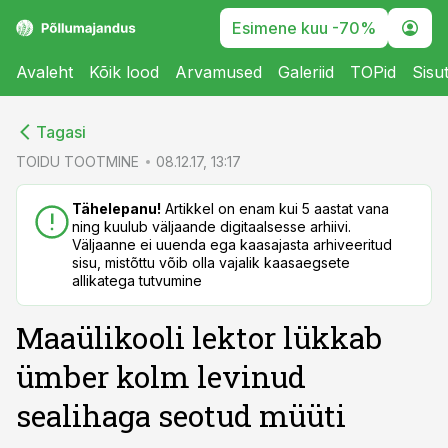
Esimene kuu -70%
Avaleht
Kõik lood
Arvamused
Galeriid
TOPid
Sisu
cebook
cebook
Tagasi
Twitter)
Twitter)
TOIDU TOOTMINE
08.12.17, 13:17
kedIn
kedIn
Tähelepanu!
Artikkel on enam kui 5 aastat vana
ning kuulub väljaande digitaalsesse arhiivi.
ail
ail
Väljaanne ei uuenda ega kaasajasta arhiveeritud
sisu, mistõttu võib olla vajalik kaasaegsete
k
k
allikatega tutvumine
Maaülikooli lektor lükkab
ümber kolm levinud
sealihaga seotud müüti