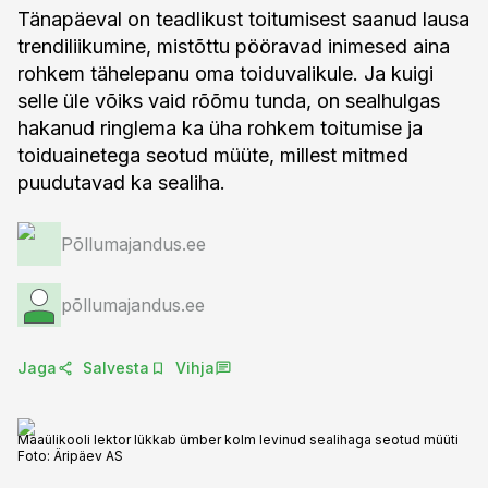
Tänapäeval on teadlikust toitumisest saanud lausa
trendiliikumine, mistõttu pööravad inimesed aina
rohkem tähelepanu oma toiduvalikule. Ja kuigi
selle üle võiks vaid rõõmu tunda, on sealhulgas
hakanud ringlema ka üha rohkem toitumise ja
toiduainetega seotud müüte, millest mitmed
puudutavad ka sealiha.
Põllumajandus.ee
põllumajandus.ee
Jaga
Salvesta
Vihja
Maaülikooli lektor lükkab ümber kolm levinud sealihaga seotud müüti
Foto:
Äripäev AS