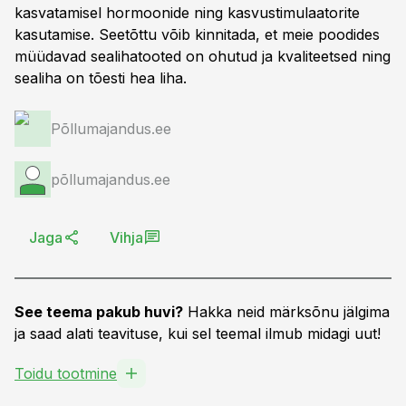
kasvatamisel hormoonide ning kasvustimulaatorite
kasutamise. Seetõttu võib kinnitada, et meie poodides
müüdavad sealihatooted on ohutud ja kvaliteetsed ning
sealiha on tõesti hea liha.
Põllumajandus.ee
põllumajandus.ee
Jaga
Vihja
See teema pakub huvi?
Hakka neid märksõnu jälgima
ja saad alati teavituse, kui sel teemal ilmub midagi uut!
Toidu tootmine