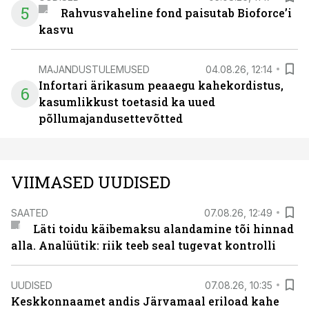
5
Rahvusvaheline fond paisutab Bioforce’i
kasvu
MAJANDUSTULEMUSED
04.08.26, 12:14
Infortari ärikasum peaaegu kahekordistus,
6
kasumlikkust toetasid ka uued
põllumajandusettevõtted
VIIMASED UUDISED
SAATED
07.08.26, 12:49
Läti toidu käibemaksu alandamine tõi hinnad
alla. Analüütik: riik teeb seal tugevat kontrolli
UUDISED
07.08.26, 10:35
Keskkonnaamet andis Järvamaal eriload kahe