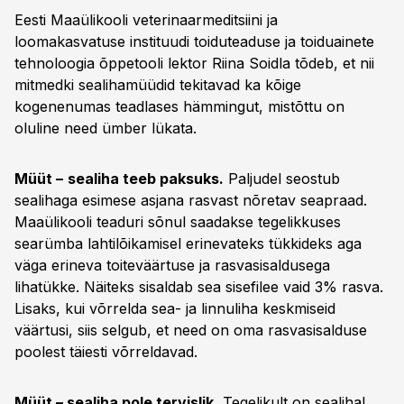
Eesti Maaülikooli veterinaarmeditsiini ja
loomakasvatuse instituudi toiduteaduse ja toiduainete
tehnoloogia õppetooli lektor Riina Soidla tõdeb, et nii
mitmedki sealihamüüdid tekitavad ka kõige
kogenenumas teadlases hämmingut, mistõttu on
oluline need ümber lükata.
Müüt –
sealiha teeb paksuks.
Paljudel seostub
sealihaga esimese asjana rasvast nõretav seapraad.
Maaülikooli teaduri sõnul saadakse tegelikkuses
searümba lahtilõikamisel erinevateks tükkideks aga
väga erineva toiteväärtuse ja rasvasisaldusega
lihatükke. Näiteks sisaldab sea sisefilee vaid 3% rasva.
Lisaks, kui võrrelda sea- ja linnuliha keskmiseid
väärtusi, siis selgub, et need on oma rasvasisalduse
poolest täiesti võrreldavad.
Müüt – sealiha pole tervislik.
Tegelikult on sealihal