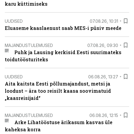
karu küttimiseks
UUDISED
07.08.26, 10:31
Eluaseme kaaslaenust saab MES-i püsiv meede
MAJANDUSTULEMUSED
07.08.26, 09:30
Puhk ja Lausing kerkisid Eesti suurimateks
toidutöösturiteks
UUDISED
06.08.26, 13:27
Aita kaitsta Eesti põllumajandust, metsi ja
loodust – ära too reisilt kaasa soovimatuid
„kaasreisijaid“
MAJANDUSTULEMUSED
06.08.26, 12:15
Arke Lihatööstuse ärikasum kasvas üle
kaheksa korra