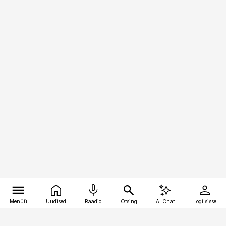
Menüü
Uudised
Raadio
Otsing
AI Chat
Logi sisse