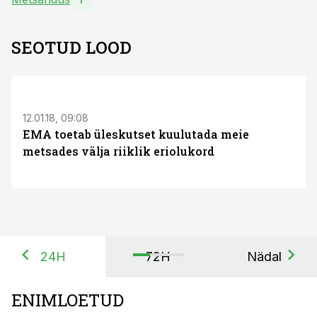
SEOTUD LOOD
12.01.18, 09:08
EMA toetab üleskutset kuulutada meie
metsades välja riiklik eriolukord
24H
72H
Nädal
ENIMLOETUD