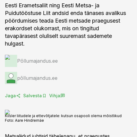
Eesti Erametsaliit ning Eesti Metsa- ja
Puidutööstuse Liit andsid enda tänases avalikus
pöördumises teada Eesti metsade praegusest
erakordset olukorrast, mis on tingitud
tavapärasest oluliselt suuremast sademete
hulgast.
Põllumajandus.ee
põllumajandus.ee
Jaga
Salvesta
Vihja
Kiisler liitudele ja ettevõtjatele: kutsun osapooli olema mõistlikud
Foto:
Aare Hindremäe
Metsaliidud juhtisid tähelepanu, et praegustes