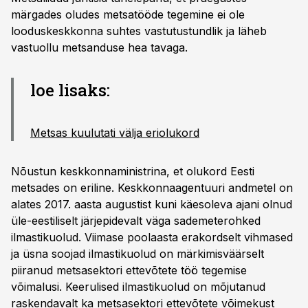
märgades oludes metsatööde tegemine ei ole
looduskeskkonna suhtes vastutustundlik ja läheb
vastuollu metsanduse hea tavaga.
loe lisaks:
Metsas kuulutati välja eriolukord
Nõustun keskkonnaministrina, et olukord Eesti
metsades on eriline. Keskkonnaagentuuri andmetel on
alates 2017. aasta augustist kuni käesoleva ajani olnud
üle-eestiliselt järjepidevalt väga sademeterohked
ilmastikuolud. Viimase poolaasta erakordselt vihmased
ja üsna soojad ilmastikuolud on märkimisväärselt
piiranud metsasektori ettevõtete töö tegemise
võimalusi. Keerulised ilmastikuolud on mõjutanud
raskendavalt ka metsasektori ettevõtete võimekust