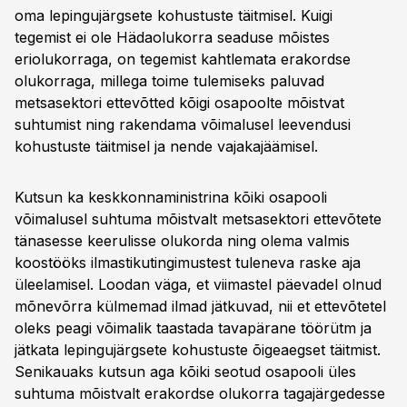
oma lepingujärgsete kohustuste täitmisel. Kuigi
tegemist ei ole Hädaolukorra seaduse mõistes
eriolukorraga, on tegemist kahtlemata erakordse
olukorraga, millega toime tulemiseks paluvad
metsasektori ettevõtted kõigi osapoolte mõistvat
suhtumist ning rakendama võimalusel leevendusi
kohustuste täitmisel ja nende vajakajäämisel.
Kutsun ka keskkonnaministrina kõiki osapooli
võimalusel suhtuma mõistvalt metsasektori ettevõtete
tänasesse keerulisse olukorda ning olema valmis
koostööks ilmastikutingimustest tuleneva raske aja
üleelamisel. Loodan väga, et viimastel päevadel olnud
mõnevõrra külmemad ilmad jätkuvad, nii et ettevõtetel
oleks peagi võimalik taastada tavapärane töörütm ja
jätkata lepingujärgsete kohustuste õigeaegset täitmist.
Senikauaks kutsun aga kõiki seotud osapooli üles
suhtuma mõistvalt erakordse olukorra tagajärgedesse