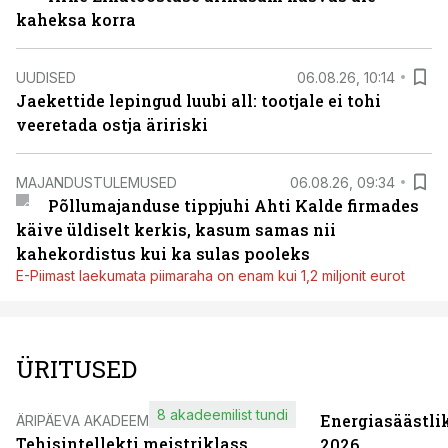
kaheksa korra
UUDISED
06.08.26, 10:14
Jaekettide lepingud luubi all: tootjale ei tohi
veeretada ostja äririski
MAJANDUSTULEMUSED
06.08.26, 09:34
Põllumajanduse tippjuhi Ahti Kalde firmades
käive üldiselt kerkis, kasum samas nii
kahekordistus kui ka sulas pooleks
E-Piimast laekumata piimaraha on enam kui 1,2 miljonit eurot
ÜRITUSED
8 akadeemilist tundi
Energiasäästli
ÄRIPÄEVA AKADEEMIA
Tehisintellekti meistriklass
2026