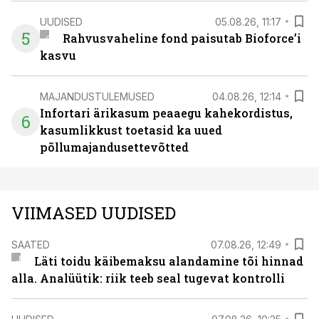
UUDISED
05.08.26, 11:17
5
Rahvusvaheline fond paisutab Bioforce’i
kasvu
MAJANDUSTULEMUSED
04.08.26, 12:14
Infortari ärikasum peaaegu kahekordistus,
6
kasumlikkust toetasid ka uued
põllumajandusettevõtted
VIIMASED UUDISED
SAATED
07.08.26, 12:49
Läti toidu käibemaksu alandamine tõi hinnad
alla. Analüütik: riik teeb seal tugevat kontrolli