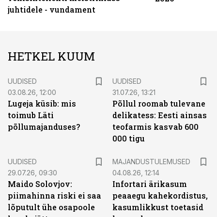
juhtidele - vundament
HETKEL KUUM
UUDISED
UUDISED
03.08.26, 12:00
31.07.26, 13:21
Lugeja küsib: mis
Põllul roomab tulevane
toimub Läti
delikatess: Eesti ainsas
põllumajanduses?
teofarmis kasvab 600
000 tigu
UUDISED
MAJANDUSTULEMUSED
29.07.26, 09:30
04.08.26, 12:14
Maido Solovjov:
Infortari ärikasum
piimahinna riski ei saa
peaaegu kahekordistus,
lõputult ühe osapoole
kasumlikkust toetasid