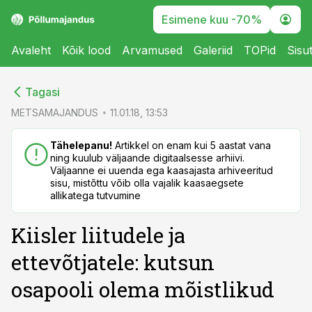
Esimene kuu -70%
Avaleht
Kõik lood
Arvamused
Galeriid
TOPid
Sisu
cebook
cebook
Tagasi
Twitter)
Twitter)
METSAMAJANDUS
11.01.18, 13:53
kedIn
kedIn
Tähelepanu!
Artikkel on enam kui 5 aastat vana
ning kuulub väljaande digitaalsesse arhiivi.
ail
ail
Väljaanne ei uuenda ega kaasajasta arhiveeritud
sisu, mistõttu võib olla vajalik kaasaegsete
k
k
allikatega tutvumine
Kiisler liitudele ja
ettevõtjatele: kutsun
osapooli olema mõistlikud