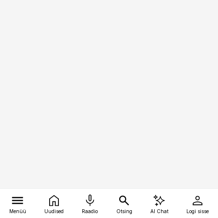
Menüü
Uudised
Raadio
Otsing
AI Chat
Logi sisse