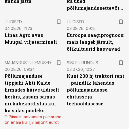
kanda jätta
ka uued
põllumajandusettevõtted
UUDISED
UUDISED
04.08.26, 11:23
03.08.26, 09:15
Linas Agro avas
Euroopa saagiprognoos:
Muugal viljaterminali
mais langeb järsult,
õlikultuurid kasvavad
ST
MAJANDUSTULEMUSED
SISUTURUNDUS
06.08.26, 09:34
03.07.26, 10:27
Põllumajanduse
Kuni 200 hj traktori rent
tippjuhi Ahti Kalde
– paindlik lahendus
firmades käive üldiselt
põllumajandusse,
kerkis, kasum samas
ehitusse ja
nii kahekordistus kui
teehooldusesse
ka sulas pooleks
E-Piimast laekumata piimaraha
on enam kui 1,2 miljonit eurot