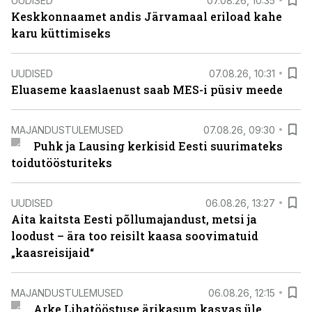
UUDISED
07.08.26, 10:35
Keskkonnaamet andis Järvamaal eriload kahe
karu küttimiseks
UUDISED
07.08.26, 10:31
Eluaseme kaaslaenust saab MES-i püsiv meede
MAJANDUSTULEMUSED
07.08.26, 09:30
Puhk ja Lausing kerkisid Eesti suurimateks
toidutöösturiteks
UUDISED
06.08.26, 13:27
Aita kaitsta Eesti põllumajandust, metsi ja
loodust – ära too reisilt kaasa soovimatuid
„kaasreisijaid“
MAJANDUSTULEMUSED
06.08.26, 12:15
Arke Lihatööstuse ärikasum kasvas üle