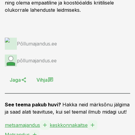
ning olema empaatiline ja koostööaldis kriitilisele
olukorrale lahenduste leidmiseks.
Põllumajandus.ee
põllumajandus.ee
Jaga
Vihja
See teema pakub huvi?
Hakka neid märksõnu jälgima
ja saad alati teavituse, kui sel teemal ilmub midagi uut!
metsamajandus
keskkonnakaitse
Metsandus