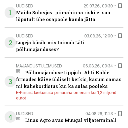
UUDISED
29.07.26, 09:30
1
Maido Solovjov: piimahinna riski ei saa
lõputult ühe osapoole kanda jätta
UUDISED
03.08.26, 12:00
2
Lugeja küsib: mis toimub Läti
põllumajanduses?
MAJANDUSTULEMUSED
06.08.26, 09:34
Põllumajanduse tippjuhi Ahti Kalde
firmades käive üldiselt kerkis, kasum samas
3
nii kahekordistus kui ka sulas pooleks
E-Piimast laekumata piimaraha on enam kui 1,2 miljonit
eurot
UUDISED
04.08.26, 11:23
4
Linas Agro avas Muugal viljaterminali