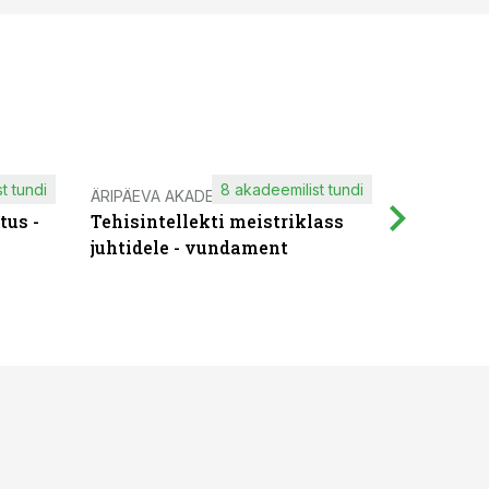
t tundi
8 akadeemilist tundi
ÄRIPÄEVA AKADEEMIA
IT KOOLIT
tus -
Tehisintellekti meistriklass
Muutuste
juhtidele - vundament
praktilis