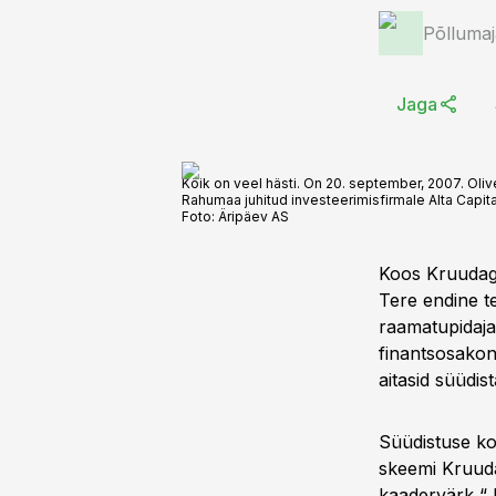
Põlluma
Jaga
Kõik on veel hästi. On 20. september, 2007. Oli
Rahumaa juhitud investeerimisfirmale Alta Capita
Foto:
Äripäev AS
Koos Kruudag
Tere endine t
raamatupidaja
finantsosako
aitasid süüdi
Süüdistuse ko
skeemi Kruuda,
kaadervärk,“ 