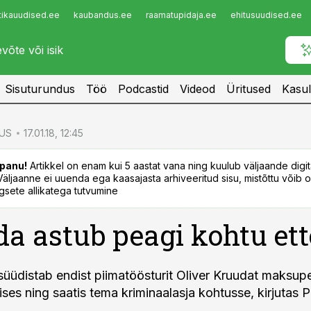
tikauudised.ee
kaubandus.ee
raamatupidaja.ee
ehitusuudised.ee
Infopank
Radar
Sisuturundus
Töö
Podcastid
Videod
Üritused
Kasul
US
17.01.18, 12:45
panu!
Artikkel on enam kui 5 aastat vana ning kuulub väljaande digi
. Väljaanne ei uuenda ega kaasajasta arhiveeritud sisu, mistõttu võib ol
sete allikatega tutvumine
a astub peagi kohtu ett
süüdistab endist piimatöösturit Oliver Kruudat maksupe
ses ning saatis tema kriminaalasja kohtusse, kirjutas 