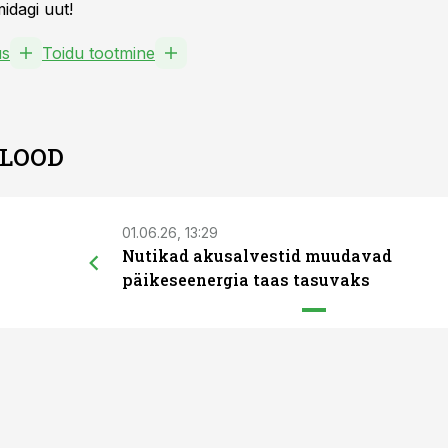
idagi uut!
us
Toidu tootmine
 LOOD
01.06.26, 13:29
Nutikad akusalvestid muudavad
päikeseenergia taas tasuvaks