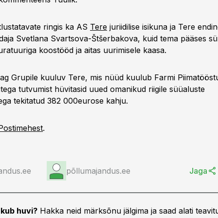
tlustatavate ringis ka AS
Tere
juriidilise isikuna ja Tere endi
aja Svetlana Svartsova-Štšerbakova, kuid tema pääses süü
uratuuriga koostööd ja aitas uurimisele kaasa.
g Grupile kuuluv Tere, mis nüüd kuulub Farmi Piimatööstu
tega tutvumist hüvitasid uued omanikud riigile süüaluste
ga tekitatud 382 000eurose kahju.
Postimehest
.
andus.ee
põllumajandus.ee
Jaga
kub huvi?
Hakka neid märksõnu jälgima ja saad alati teavitu