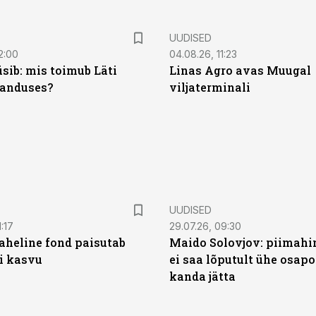
UUDISED
2:00
04.08.26, 11:23
sib: mis toimub Läti
Linas Agro avas Muugal
anduses?
viljaterminali
UUDISED
:17
29.07.26, 09:30
heline fond paisutab
Maido Solovjov: piimahi
’i kasvu
ei saa lõputult ühe osapo
kanda jätta