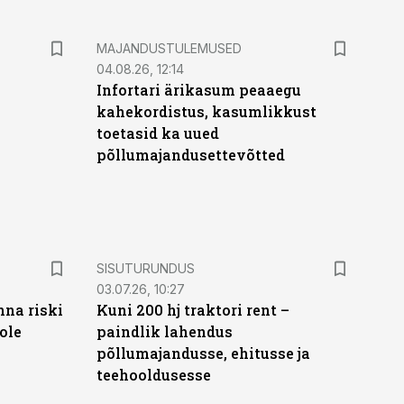
MAJANDUSTULEMUSED
04.08.26, 12:14
Infortari ärikasum peaaegu
kahekordistus, kasumlikkust
toetasid ka uued
põllumajandusettevõtted
ST
SISUTURUNDUS
03.07.26, 10:27
nna riski
Kuni 200 hj traktori rent –
ole
paindlik lahendus
põllumajandusse, ehitusse ja
teehooldusesse