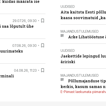
: kuidas määrata ise
UUDISED
Aita kaitsta Eesti põllu
kaasa soovimatuid „kaa
29.07.26, 09:30
 saa lõputult ühe
MAJANDUSTULEMUSED
Arke Lihatööstuse 
07.08.26, 09:30
UUDISED
 suurimateks
Jaekettide lepingud luub
äririski
04.08.26, 11:23
MAJANDUSTULEMUSED
rminali
Põllumajanduse tip
kerkis, kasum samas ni
E-Piimast laekumata piimaraha