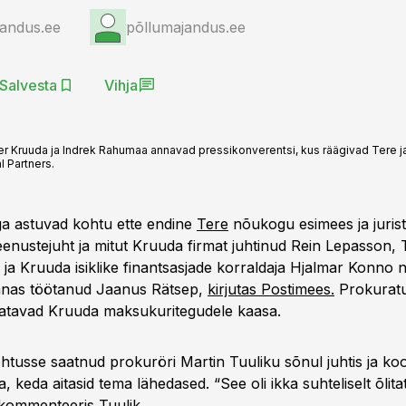
jandus.ee
põllumajandus.ee
Salvesta
Vihja
ver Kruuda ja Indrek Rahumaa annavad pressikonverentsi, kus räägivad Tere j
l Partners.
a astuvad kohtu ette endine
Tere
nõukogu esimees ja jurist
eenustejuht ja mitut Kruuda firmat juhtinud Rein Lepasson, 
 ja Kruuda isiklike finantsasjade korraldaja Hjalmar Konno 
nnas töötanud Jaanus Rätsep,
kirjutas Postimees.
Prokuratu
statavad Kruuda maksukuritegudele kaasa.
htusse saatnud prokuröri Martin Tuuliku sõnul juhtis ja koo
 keda aitasid tema lähedased. “See oli ikka suhteliselt õlita
kommenteeris Tuulik.