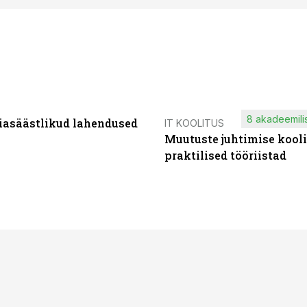
8 akadeemilis
iasäästlikud lahendused
IT KOOLITUS
Muutuste juhtimise kooli
praktilised tööriistad