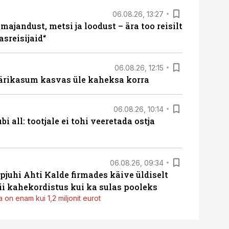
06.08.26, 13:27
majandust, metsi ja loodust – ära too reisilt
sreisijaid“
06.08.26, 12:15
ärikasum kasvas üle kaheksa korra
06.08.26, 10:14
i all: tootjale ei tohi veeretada ostja
06.08.26, 09:34
pjuhi Ahti Kalde firmades käive üldiselt
i kahekordistus kui ka sulas pooleks
 on enam kui 1,2 miljonit eurot