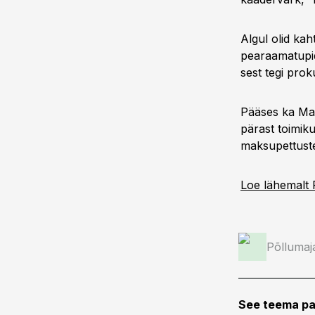
Algul olid kah
pearaamatupid
sest tegi prok
Pääses ka Maa
pärast toimiku
maksupettuste
Loe lähemalt 
Põllumaj
See teema pa