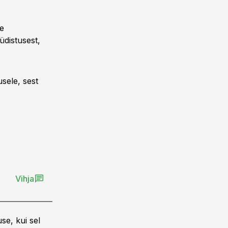
ne
distusest,
sele, sest
Vihja
se, kui sel