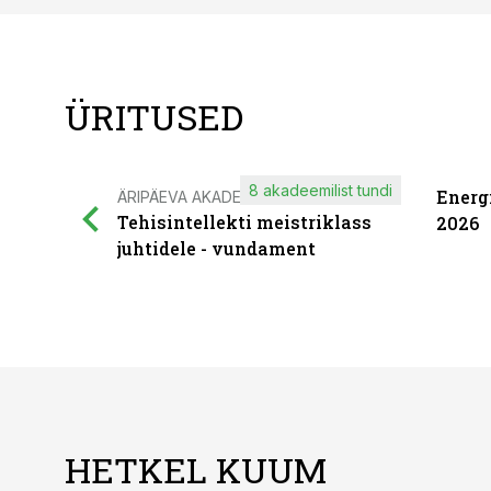
ÜRITUSED
8 akadeemilist tundi
Energ
ÄRIPÄEVA AKADEEMIA
Tehisintellekti meistriklass
2026
juhtidele - vundament
HETKEL KUUM