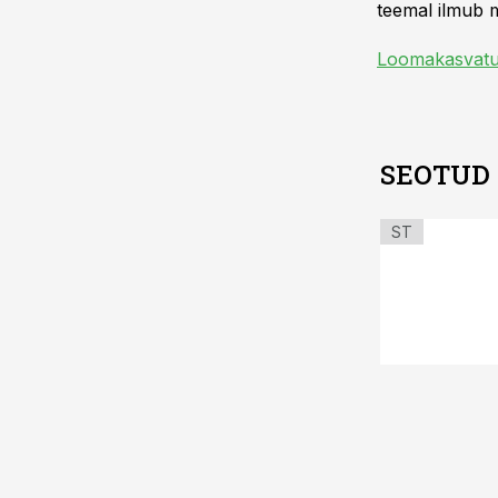
teemal ilmub m
Loomakasvat
SEOTUD
ST