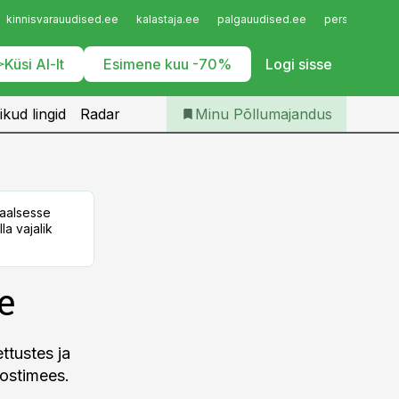
Iseteenindus
kinnisvarauudised.ee
kalastaja.ee
palgauudised.ee
personaliuudi
Telli Põllumajandus
Küsi AI-lt
Esimene kuu -70%
Logi sisse
ikud lingid
Radar
Minu Põllumajandus
taalsesse
la vajalik
e
ttustes ja
Postimees.