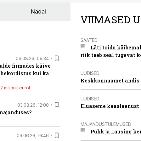
Nädal
VIIMASED U
SAATED
Läti toidu käibema
riik teeb seal tugevat k
06.08.26, 09:34
alde firmades käive
ahekordistus kui ka
UUDISED
Keskkonnaamet andis J
 miljonit eurot
UUDISED
03.08.26, 12:00
Eluaseme kaaslaenust 
umajanduses?
MAJANDUSTULEMUSED
Puhk ja Lausing ke
09.06.26, 16:46