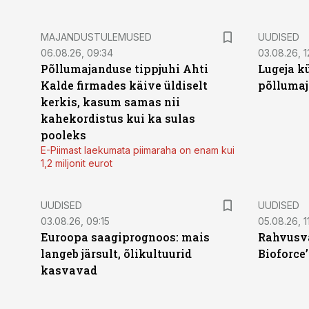
MAJANDUSTULEMUSED
UUDISED
06.08.26, 09:34
03.08.26, 1
Põllumajanduse tippjuhi Ahti
Lugeja kü
Kalde firmades käive üldiselt
põllumaj
kerkis, kasum samas nii
kahekordistus kui ka sulas
pooleks
E-Piimast laekumata piimaraha on enam kui
1,2 miljonit eurot
UUDISED
UUDISED
03.08.26, 09:15
05.08.26, 11
Euroopa saagiprognoos: mais
Rahvusva
langeb järsult, õlikultuurid
Bioforce
kasvavad