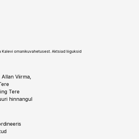
a Kalevi omanikuvahetusest. Aktsiad liiguksid
 Allan Viirma,
Tere
ning Tere
uri hinnangul
rdineeris
tud