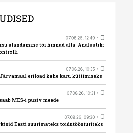
UDISED
07.08.26, 12:49
ksu alandamine tõi hinnad alla. Analüütik:
ontrolli
07.08.26, 10:35
ärvamaal eriload kahe karu küttimiseks
07.08.26, 10:31
saab MES-i püsiv meede
07.08.26, 09:30
rkisid Eesti suurimateks toidutöösturiteks