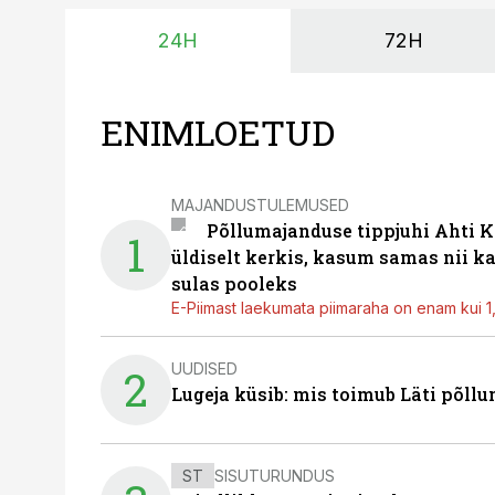
24H
72H
ENIMLOETUD
MAJANDUSTULEMUSED
Põllumajanduse tippjuhi Ahti K
1
üldiselt kerkis, kasum samas nii k
sulas pooleks
E-Piimast laekumata piimaraha on enam kui 1,2
UUDISED
2
Lugeja küsib: mis toimub Läti põll
ST
SISUTURUNDUS