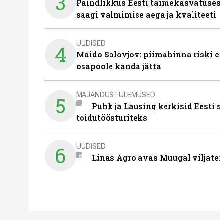
3
Paindlikkus Eesti taimekasvatuses
saagi valmimise aega ja kvaliteeti
UUDISED
4
Maido Solovjov: piimahinna riski ei
osapoole kanda jätta
MAJANDUSTULEMUSED
5
Puhk ja Lausing kerkisid Eesti
toidutöösturiteks
UUDISED
6
Linas Agro avas Muugal viljate