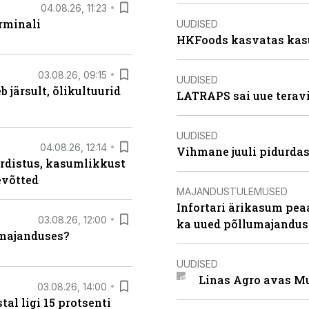
04.08.26, 11:23
rminali
UUDISED
HKFoods kasvatas kas
03.08.26, 09:15
UUDISED
järsult, õlikultuurid
LATRAPS sai uue teravi
UUDISED
04.08.26, 12:14
Vihmane juuli pidurdas
rdistus, kasumlikkust
evõtted
MAJANDUSTULEMUSED
Infortari ärikasum pea
03.08.26, 12:00
ka uued põllumajandus
umajanduses?
UUDISED
Linas Agro avas Mu
03.08.26, 14:00
al ligi 15 protsenti