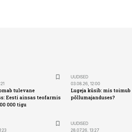
UUDISED
:21
03.08.26, 12:00
oomab tulevane
Lugeja küsib: mis toimub 
s: Eesti ainsas teofarmis
põllumajanduses?
00 000 tigu
UUDISED
1:23
28.07.26, 13:27