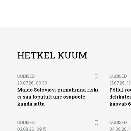
HETKEL KUUM
UUDISED
UUDISED
29.07.26, 09:30
31.07.26, 13
Maido Solovjov: piimahinna riski
Põllul r
ei saa lõputult ühe osapoole
delikates
kanda jätta
kasvab 6
UUDISED
UUDISED
03.08.26, 09:15
04.08.26, 1