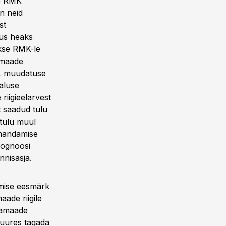
üb RMK
on neid
st
gus heaks
kse RMK-le
 maade
s, muudatuse
maluse
riigieelarvest
t saadud tulu
 tulu muul
omandamise
prognoosi
nnisasja.
amise eesmärk
ade riigile
ramaade
ejuures tagada