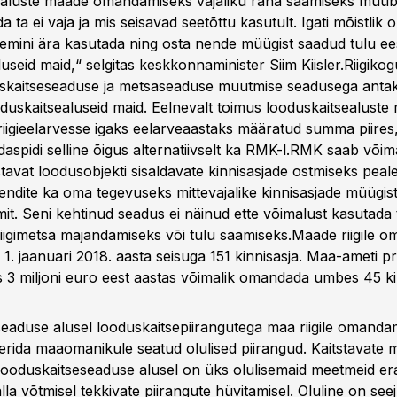
ealuste maade omandamiseks vajaliku raha saamiseks mü
 ta ei vaja ja mis seisavad seetõttu kasutult. Igati mõistlik 
mini ära kasutada ning osta nende müügist saadud tulu ee
useid maid,“ selgitas keskkonnaminister Siim Kiisler.Riigiko
uskaitseseaduse ja metsaseaduse muutmise seadusega anta
oduskaitsealuseid maid. Eelnevalt toimus looduskaitsealuste
igieelarvesse igaks eelarveaastaks määratud summa piire
daspidi selline õigus alternatiivselt ka RMK-l.RMK saab või
tavat loodusobjekti sisaldavate kinnisasjade ostmiseks peale 
endite ka oma tegevuseks mittevajalike kinnisasjade müügis
it. Seni kehtinud seadus ei näinud ette võimalust kasutada
 riigimetsa majandamiseks või tulu saamiseks.Maade riigile 
 1. jaanuari 2018. aasta seisuga 151 kinnisasja. Maa-ameti 
s 3 miljoni euro eest aastas võimalik omandada umbes 45 ki
eaduse alusel looduskaitsepiirangutega maa riigile omand
ida maaomanikule seatud olulised piirangud. Kaitstavate ma
ooduskaitseseaduse alusel on üks olulisemaid meetmeid e
lla võtmisel tekkivate piirangute hüvitamisel. Oluline on se