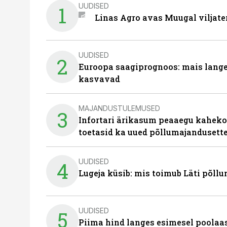
UUDISED
1
Linas Agro avas Muugal viljate
UUDISED
2
Euroopa saagiprognoos: mais langeb 
kasvavad
MAJANDUSTULEMUSED
3
Infortari ärikasum peaaegu kaheko
toetasid ka uued põllumajandusett
UUDISED
4
Lugeja küsib: mis toimub Läti põll
UUDISED
5
Piima hind langes esimesel poolaast