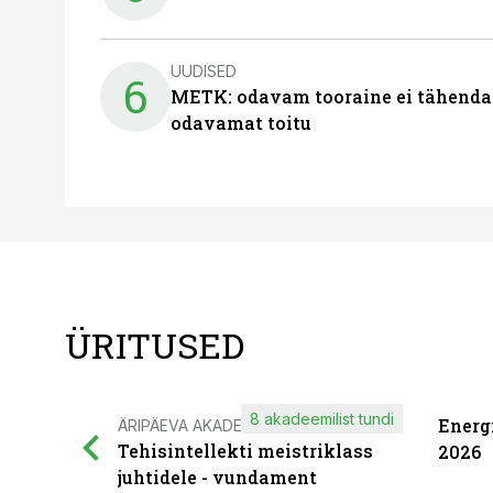
UUDISED
6
METK: odavam tooraine ei tähenda
odavamat toitu
ÜRITUSED
8 akadeemilist tundi
Energ
ÄRIPÄEVA AKADEEMIA
Tehisintellekti meistriklass
2026
juhtidele - vundament