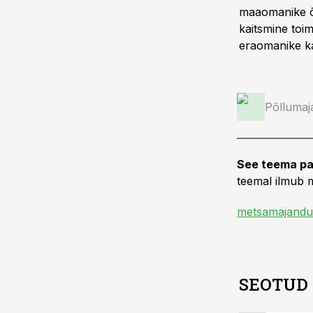
maaomanike õig
kaitsmine toim
eraomanike ka
Põllumaj
See teema pa
teemal ilmub m
metsamajandu
SEOTUD