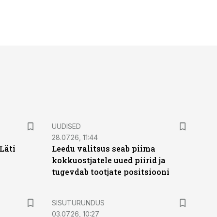
UUDISED
28.07.26, 11:44
Läti
Leedu valitsus seab piima
kokkuostjatele uued piirid ja
tugevdab tootjate positsiooni
ST
SISUTURUNDUS
03.07.26, 10:27