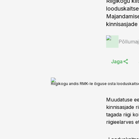
Riigikogu ki
looduskaitse
Majandamise K
kinnisasjade
Põlluma
Jaga
Riigikogu andis RMK-le õiguse osta looduskaits
Muudatuse ees
kinnisasjade ri
tagada riigi 
riigieelarves 