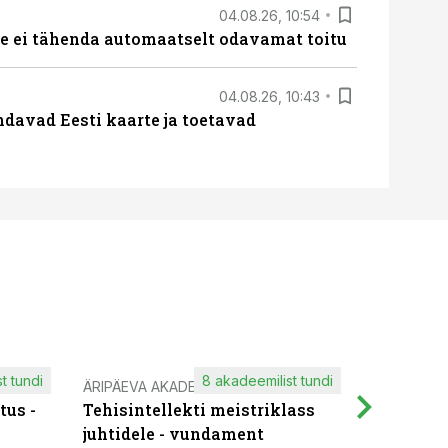
04.08.26, 10:54
 ei tähenda automaatselt odavamat toitu
04.08.26, 10:43
davad Eesti kaarte ja toetavad
t tundi
8 akadeemilist tundi
ÄRIPÄEVA AKADEEMIA
IT KOOLIT
tus -
Tehisintellekti meistriklass
Muutuste
juhtidele - vundament
praktilis