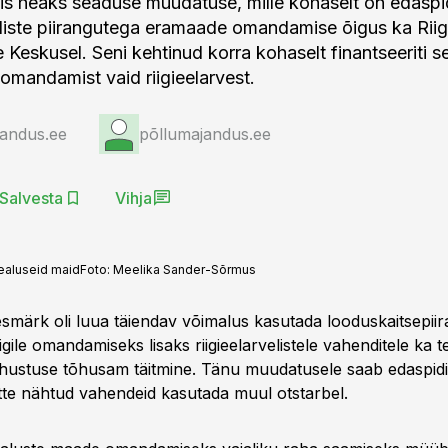
itis heaks seaduse muudatuse, mille kohaselt on edaspid
liste piirangutega eramaade omandamise õigus ka Rii
eskusel. Seni kehtinud korra kohaselt finantseeriti sel
 omandamist vaid riigieelarvest.
jandus.ee
põllumajandus.ee
Salvesta
Vihja
ealuseid maid
Foto:
Meelika Sander-Sõrmus
märk oli luua täiendav võimalus kasutada looduskaitsepii
igile omandamiseks lisaks riigieelarvelistele vahenditele ka teis
kohustuse tõhusam täitmine. Tänu muudatusele saab edaspidi 
ette nähtud vahendeid kasutada muul otstarbel.