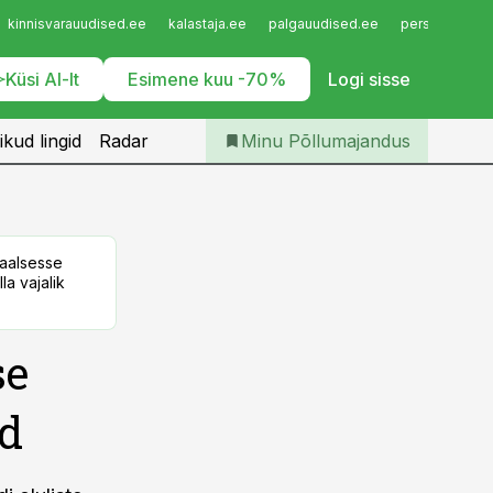
Iseteenindus
kinnisvarauudised.ee
kalastaja.ee
palgauudised.ee
personaliuudi
Telli Põllumajandus
Küsi AI-lt
Esimene kuu -70%
Logi sisse
ikud lingid
Radar
Minu Põllumajandus
taalsesse
la vajalik
se
id