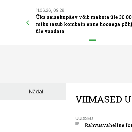
11.06.26, 09:28
Üks seisakupäev võib maksta üle 30 00
miks tasub kombain enne hooaega põhj
üle vaadata
Nädal
VIIMASED U
UUDISED
Rahvusvaheline fon