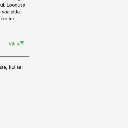
sul. Looduse
 saa jätta
nister.
Vihja
se, kui sel