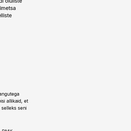
i oluliste
gimetsa
liste
rangutega
i allikaid, et
selleks seni