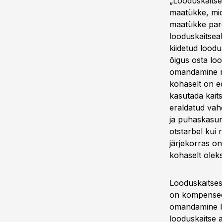
„Looduskaits
maatükke, mida
maatükke pare
looduskaitseal
kiidetud lood
õigus osta lo
omandamine ri
kohaselt on e
kasutada kaits
eraldatud vah
ja puhaskasum
otstarbel kui
järjekorras on
kohaselt olek
Looduskaitses
on kompenseer
omandamine l
looduskaitse a