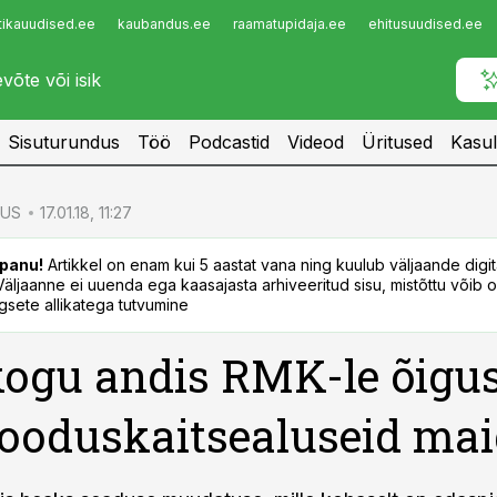
tikauudised.ee
kaubandus.ee
raamatupidaja.ee
ehitusuudised.ee
Infopank
Radar
Sisuturundus
Töö
Podcastid
Videod
Üritused
Kasul
US
17.01.18, 11:27
panu!
Artikkel on enam kui 5 aastat vana ning kuulub väljaande digi
. Väljaanne ei uuenda ega kaasajasta arhiveeritud sisu, mistõttu võib ol
sete allikatega tutvumine
kogu andis RMK-le õigu
looduskaitsealuseid ma