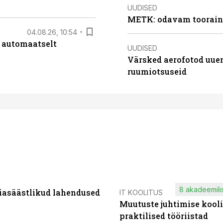
UUDISED
METK: odavam tooraine
04.08.26, 10:54
 automaatselt
UUDISED
Värsked aerofotod uuen
ruumiotsuseid
8 akadeemilis
iasäästlikud lahendused
IT KOOLITUS
Muutuste juhtimise kooli
praktilised tööriistad