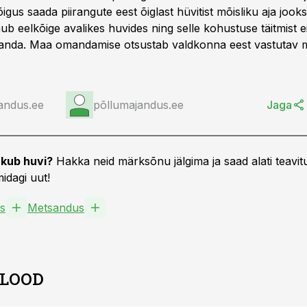
us saada piirangute eest õiglast hüvitist mõisliku aja jook
ub eelkõige avalikes huvides ning selle kohustuse täitmist ei
nda. Maa omandamise otsustab valdkonna eest vastutav mi
andus.ee
põllumajandus.ee
Jaga
kub huvi?
Hakka neid märksõnu jälgima ja saad alati teavitu
idagi uut!
s
Metsandus
 LOOD