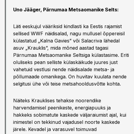
Uno Jääger, Pärnumaa Metsaomanike Selts:
Läti eeskujul vääriksid kindlasti ka Eestis rajamist
sellised WWF näidisalad, nagu mullusel õppereisil
külastatud „Kalna Gavies” või Salacriva lähedal
asuv „Krauklis”, mida mõned aastad tagasi
Pärnumaa Metsaomanike Seltsiga külastasime. Eriti
oluliseks pean selliste külaskäikude juures just
vahetuid vestlusi nende näidisalade metsa- ja
põllumaade omanikega. On huvitav kuulata nende
selgitusi ühe või teise metsahooldusvõtte kohta.
Näiteks Krauklises tehakse noorendike
harvendamisel peenikeste, energiapuuks ja
hakkeks sobimatute kaskede väljaraiumist ajal, kui
inimestel on tekkinud vajadusel noorte kaskede
järele. Kevadel ja varasuvel toimuvad