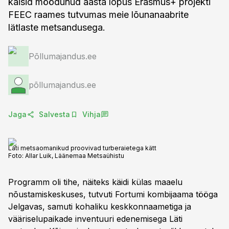
käisid möödunud aasta lõpus Erasmus+ projekti
FEEC raames tutvumas meie lõunanaabrite
lätlaste metsandusega.
Põllumajandus.ee
põllumajandus.ee
Jaga
Salvesta
Vihja
Läti metsaomanikud proovivad turberaietega kätt
Foto:
Allar Luik, Läänemaa Metsaühistu
Programm oli tihe, näiteks käidi külas maaelu
nõustamiskeskuses, tutvuti Fortumi kombijaama tööga
Jelgavas, samuti kohaliku keskkonnaametiga ja
vääriselupaikade inventuuri edenemisega Läti