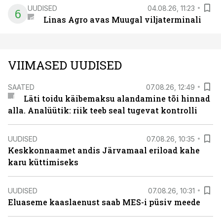
UUDISED
04.08.26, 11:23
6
Linas Agro avas Muugal viljaterminali
VIIMASED UUDISED
SAATED
07.08.26, 12:49
Läti toidu käibemaksu alandamine tõi hinnad
alla. Analüütik: riik teeb seal tugevat kontrolli
UUDISED
07.08.26, 10:35
Keskkonnaamet andis Järvamaal eriload kahe
karu küttimiseks
UUDISED
07.08.26, 10:31
Eluaseme kaaslaenust saab MES-i püsiv meede