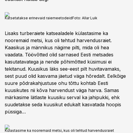
Katsetatakse erinevaid raiemeetodeid
Foto:
Allar Luik
Lisaks turberaiete katsealadele külastasime ka
nooremaid metsi, kus oli tehtud harvendusraiet.
Kaasikus ja männikus nägime pilti, mida oli hea
vaadata. Töövõtted olid sarnased Eesti metsades
kasutatavatega ja nende põhimõtted küsimusi ei
tekitanud. Kuusikus läks see-eest pilt huvitavamaks,
sest puud olid kasvama jäetud väga hõredalt. Eelkõige
suure põdrakahjustuse ohu tõttu kohtab Eesti
kuusikutes nii kõva harvendust väga harva. Samas
märkasime lätlaste kuusiku serval ka jahipukki, ehk
suudetakse seda kuusikut edukalt kasvatada hoopis
püssiga…
Külastasime ka nooremaid metsi, kus oli tehtud harvendusraiet