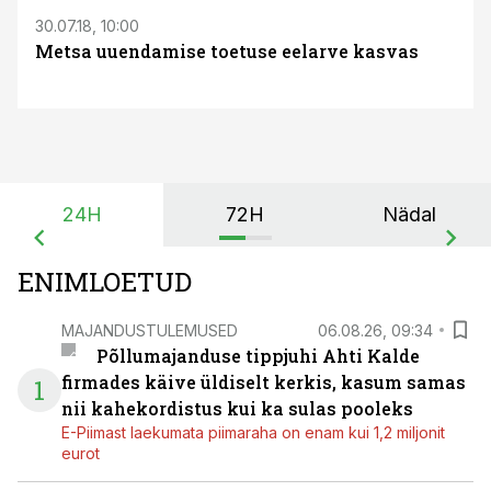
30.07.18, 10:00
Metsa uuendamise toetuse eelarve kasvas
24H
72H
Nädal
ENIMLOETUD
MAJANDUSTULEMUSED
06.08.26, 09:34
Põllumajanduse tippjuhi Ahti Kalde
firmades käive üldiselt kerkis, kasum samas
1
nii kahekordistus kui ka sulas pooleks
E-Piimast laekumata piimaraha on enam kui 1,2 miljonit
eurot