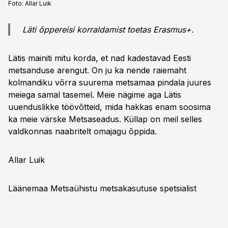
Foto:
Allar Luik
Läti õppereisi korraldamist toetas Erasmus+.
Lätis mainiti mitu korda, et nad kadestavad Eesti
metsanduse arengut. On ju ka nende raiemaht
kolmandiku võrra suurema metsamaa pindala juures
meiega samal tasemel. Meie nägime aga Lätis
uuenduslikke töövõtteid, mida hakkas enam soosima
ka meie värske Metsaseadus. Küllap on meil selles
valdkonnas naabritelt omajagu õppida.
Allar Luik
Läänemaa Metsaühistu metsakasutuse spetsialist