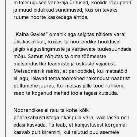
mitmesugused vaba-aja üritused, koolide lõpupeod
ja muud pidulikud sündmused, kus on tavaks
ruume noorte kaskedega ehtida.
„Kalna Gavies” omanik aga selgitas näidete varal
üksikasjalikult, kuidas ta noorendike hooldusel
jälgib valgustingimuste ja valitsevate tuulesuundade
mõju. Samuti rõhutas ta oma töömeeste
metsanduslike teadmiste ja oskuste vajadust.
Metsaomanik rääkis, et perioodidel, kui metsatöid
ei jagu, leiavad tema töömehed rakendust naabrist
põllumehe juures. Kui metsas jälle tööd rohkem,
saab ta kogenud mehed tööle tagasi kutsuda.
Noorendikes ei raiu ta kohe kõiki
põdrakahjustustega okaspuid välja, vaid laseb neil
edasi kasvada. Ta teab, et kahjustusest kõrgemal
kasvab puit kiiremini, kui raiutud puu asemele