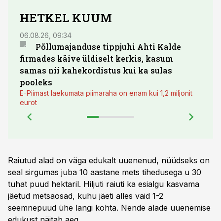
HETKEL KUUM
06.08.26, 09:34
03.08.
Põllumajanduse tippjuhi Ahti Kalde
Luge
firmades käive üldiselt kerkis, kasum
põll
samas nii kahekordistus kui ka sulas
pooleks
E-Piimast laekumata piimaraha on enam kui 1,2 miljonit
eurot
Raiutud alad on väga edukalt uuenenud, nüüdseks on
seal sirgumas juba 10 aastane mets tihedusega u 30
tuhat puud hektaril. Hiljuti raiuti ka esialgu kasvama
jäetud metsaosad, kuhu jäeti alles vaid 1-2
seemnepuud ühe langi kohta. Nende alade uuenemise
edukust näitab aeg.