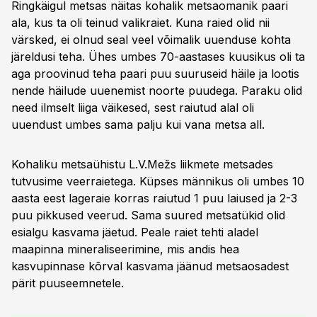
Ringkäigul metsas näitas kohalik metsaomanik paari
ala, kus ta oli teinud valikraiet. Kuna raied olid nii
värsked, ei olnud seal veel võimalik uuenduse kohta
järeldusi teha. Ühes umbes 70-aastases kuusikus oli ta
aga proovinud teha paari puu suuruseid häile ja lootis
nende häilude uuenemist noorte puudega. Paraku olid
need ilmselt liiga väikesed, sest raiutud alal oli
uuendust umbes sama palju kui vana metsa all.
Kohaliku metsaühistu L.V.Mežs liikmete metsades
tutvusime veerraietega. Küpses männikus oli umbes 10
aasta eest lageraie korras raiutud 1 puu laiused ja 2-3
puu pikkused veerud. Sama suured metsatükid olid
esialgu kasvama jäetud. Peale raiet tehti aladel
maapinna mineraliseerimine, mis andis hea
kasvupinnase kõrval kasvama jäänud metsaosadest
pärit puuseemnetele.