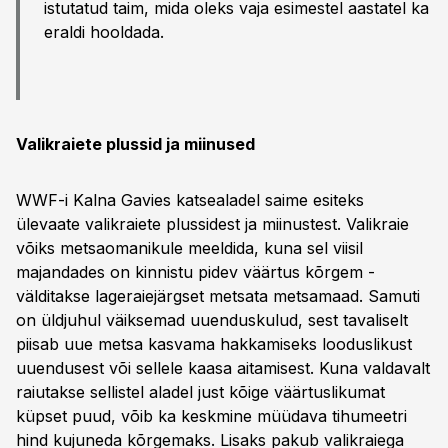
istutatud taim, mida oleks vaja esimestel aastatel ka
eraldi hooldada.
Valikraiete plussid ja miinused
WWF-i Kalna Gavies katsealadel saime esiteks
ülevaate valikraiete plussidest ja miinustest. Valikraie
võiks metsaomanikule meeldida, kuna sel viisil
majandades on kinnistu pidev väärtus kõrgem -
välditakse lageraiejärgset metsata metsamaad. Samuti
on üldjuhul väiksemad uuenduskulud, sest tavaliselt
piisab uue metsa kasvama hakkamiseks looduslikust
uuendusest või sellele kaasa aitamisest. Kuna valdavalt
raiutakse sellistel aladel just kõige väärtuslikumat
küpset puud, võib ka keskmine müüdava tihumeetri
hind kujuneda kõrgemaks. Lisaks pakub valikraiega