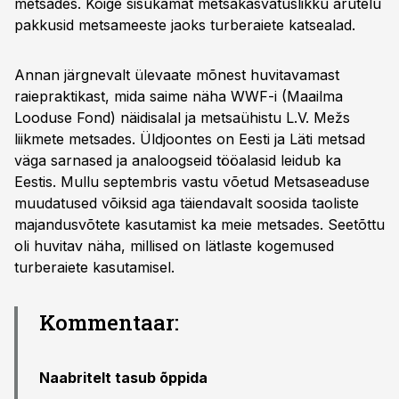
metsades. Kõige sisukamat metsakasvatuslikku arutelu
pakkusid metsameeste jaoks turberaiete katsealad.
Annan järgnevalt ülevaate mõnest huvitavamast
raiepraktikast, mida saime näha WWF-i (Maailma
Looduse Fond) näidisalal ja metsaühistu L.V. Mežs
liikmete metsades. Üldjoontes on Eesti ja Läti metsad
väga sarnased ja analoogseid tööalasid leidub ka
Eestis. Mullu septembris vastu võetud Metsaseaduse
muudatused võiksid aga täiendavalt soosida taoliste
majandusvõtete kasutamist ka meie metsades. Seetõttu
oli huvitav näha, millised on lätlaste kogemused
turberaiete kasutamisel.
Kommentaar:
Naabritelt tasub õppida