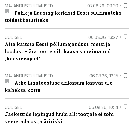
MAJANDUSTULEMUSED
07.08.26, 09:30
Puhk ja Lausing kerkisid Eesti suurimateks
toidutöösturiteks
UUDISED
06.08.26, 13:27
Aita kaitsta Eesti põllumajandust, metsi ja
loodust – ära too reisilt kaasa soovimatuid
„kaasreisijaid“
MAJANDUSTULEMUSED
06.08.26, 12:15
Arke Lihatööstuse ärikasum kasvas üle
kaheksa korra
UUDISED
06.08.26, 10:14
Jaekettide lepingud luubi all: tootjale ei tohi
veeretada ostja äririski