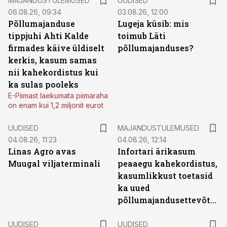
MAJANDUSTULEMUSED
UUDISED
06.08.26, 09:34
03.08.26, 12:00
Põllumajanduse
Lugeja küsib: mis
tippjuhi Ahti Kalde
toimub Läti
firmades käive üldiselt
põllumajanduses?
kerkis, kasum samas
nii kahekordistus kui
ka sulas pooleks
E-Piimast laekumata piimaraha
on enam kui 1,2 miljonit eurot
UUDISED
MAJANDUSTULEMUSED
04.08.26, 11:23
04.08.26, 12:14
Linas Agro avas
Infortari ärikasum
Muugal viljaterminali
peaaegu kahekordistus,
kasumlikkust toetasid
ka uued
põllumajandusettevõtted
UUDISED
UUDISED