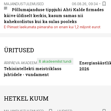
MAJANDUSTULEMUSED
06.08.26, 09:34
Põllumajanduse tippjuhi Ahti Kalde firmades
käive üldiselt kerkis, kasum samas nii
kahekordistus kui ka sulas pooleks
E-Piimast laekumata piimaraha on enam kui 1,2 miljonit eurot
ÜRITUSED
8 akadeemilist tundi
Energiasäästli
ÄRIPÄEVA AKADEEMIA
Tehisintellekti meistriklass
2026
juhtidele - vundament
HETKEL KUUM