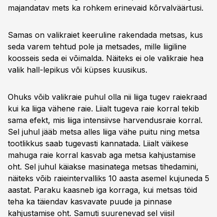
majandatav mets ka rohkem erinevaid kõrvalväärtusi.
Samas on valikraiet keeruline rakendada metsas, kus
seda varem tehtud pole ja metsades, mille liigiline
koosseis seda ei võimalda. Näiteks ei ole valikraie hea
valik hall-lepikus või küpses kuusikus.
Ohuks võib valikraie puhul olla nii liiga tugev raiekraad
kui ka liiga vähene raie. Liialt tugeva raie korral tekib
sama efekt, mis liiga intensiivse harvendusraie korral.
Sel juhul jääb metsa alles liiga vähe puitu ning metsa
tootlikkus saab tugevasti kannatada. Liialt väikese
mahuga raie korral kasvab aga metsa kahjustamise
oht. Sel juhul käiakse masinatega metsas tihedamini,
näiteks võib raieintervalliks 10 aasta asemel kujuneda 5
aastat. Paraku kaasneb iga korraga, kui metsas töid
teha ka täiendav kasvavate puude ja pinnase
kahjustamise oht. Samuti suurenevad sel viisil