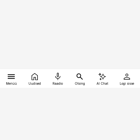
Menüü
Uudised
Raadio
Otsing
AI Chat
Logi sisse
Vana-Lõuna 39/1, 19094 Tallinn
(+372) 667 0111
pollumajandus@pollumajandus.ee