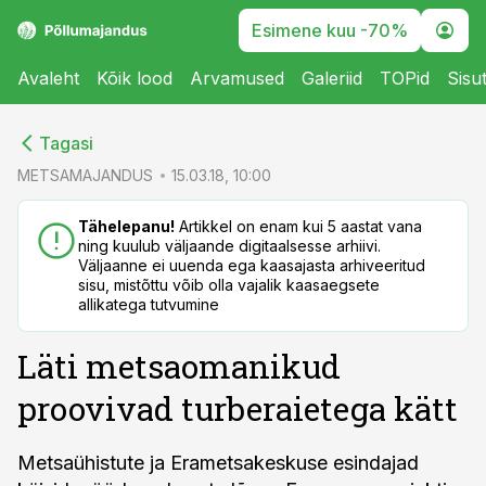
Esimene kuu -70%
Avaleht
Kõik lood
Arvamused
Galeriid
TOPid
Sisu
cebook
cebook
Tagasi
Twitter)
Twitter)
METSAMAJANDUS
15.03.18, 10:00
kedIn
kedIn
Tähelepanu!
Artikkel on enam kui 5 aastat vana
ning kuulub väljaande digitaalsesse arhiivi.
ail
ail
Väljaanne ei uuenda ega kaasajasta arhiveeritud
sisu, mistõttu võib olla vajalik kaasaegsete
k
k
allikatega tutvumine
Läti metsaomanikud
proovivad turberaietega kätt
Metsaühistute ja Erametsakeskuse esindajad