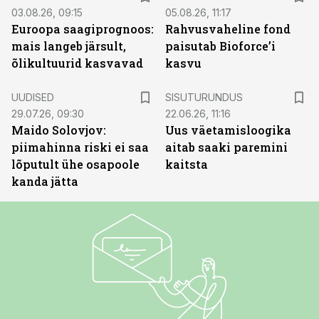
03.08.26, 09:15
05.08.26, 11:17
Euroopa saagiprognoos:
Rahvusvaheline fond
mais langeb järsult,
paisutab Bioforce’i
õlikultuurid kasvavad
kasvu
ST
UUDISED
SISUTURUNDUS
29.07.26, 09:30
22.06.26, 11:16
Maido Solovjov:
Uus väetamisloogika
piimahinna riski ei saa
aitab saaki paremini
lõputult ühe osapoole
kaitsta
kanda jätta