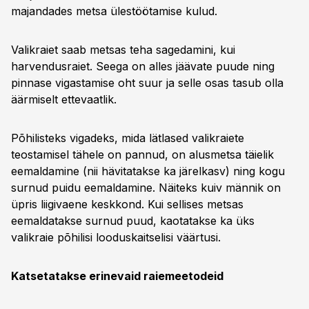
majandades metsa ülestöötamise kulud.
Valikraiet saab metsas teha sagedamini, kui
harvendusraiet. Seega on alles jäävate puude ning
pinnase vigastamise oht suur ja selle osas tasub olla
äärmiselt ettevaatlik.
Põhilisteks vigadeks, mida lätlased valikraiete
teostamisel tähele on pannud, on alusmetsa täielik
eemaldamine (nii hävitatakse ka järelkasv) ning kogu
surnud puidu eemaldamine. Näiteks kuiv männik on
üpris liigivaene keskkond. Kui sellises metsas
eemaldatakse surnud puud, kaotatakse ka üks
valikraie põhilisi looduskaitselisi väärtusi.
Katsetatakse erinevaid raiemeetodeid