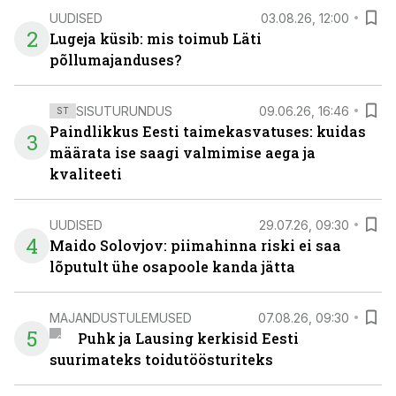
UUDISED
03.08.26, 12:00
2
Lugeja küsib: mis toimub Läti
põllumajanduses?
SISUTURUNDUS
09.06.26, 16:46
ST
Paindlikkus Eesti taimekasvatuses: kuidas
3
määrata ise saagi valmimise aega ja
kvaliteeti
UUDISED
29.07.26, 09:30
4
Maido Solovjov: piimahinna riski ei saa
lõputult ühe osapoole kanda jätta
MAJANDUSTULEMUSED
07.08.26, 09:30
5
Puhk ja Lausing kerkisid Eesti
suurimateks toidutöösturiteks