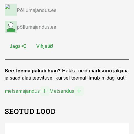
Põllumajandus.ee
põllumajandus.ee
Jaga
Vihja
See teema pakub huvi?
Hakka neid märksõnu jälgima
ja saad alati teavituse, kui sel teemal ilmub midagi uut!
metsamajandus
Metsandus
SEOTUD LOOD
S