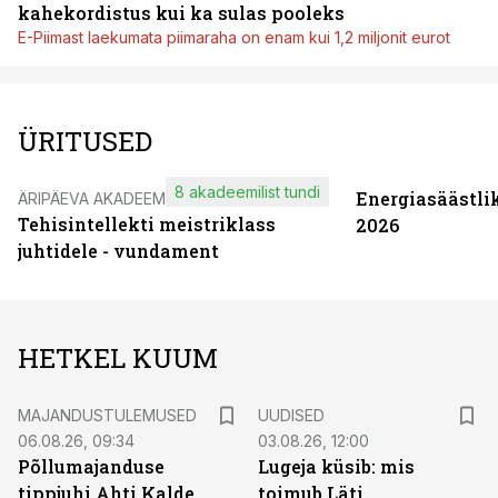
kahekordistus kui ka sulas pooleks
E-Piimast laekumata piimaraha on enam kui 1,2 miljonit eurot
ÜRITUSED
8 akadeemilist tundi
Energiasäästli
ÄRIPÄEVA AKADEEMIA
Tehisintellekti meistriklass
2026
juhtidele - vundament
HETKEL KUUM
MAJANDUSTULEMUSED
UUDISED
06.08.26, 09:34
03.08.26, 12:00
Põllumajanduse
Lugeja küsib: mis
tippjuhi Ahti Kalde
toimub Läti