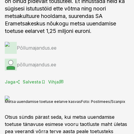
on olnud pidevalt tõusuteel. Et innustada neid ka
sügisesi istutustöid ette võtma ning noori
metsakultuure hooldama, suurendas SA
Erametsakeskus nõukogu metsa uuendamise
toetuse eelarvet 1,25 miljoni euroni.
Põllumajandus.ee
põllumajandus.ee
Jaga
Salvesta
Vihja
Metsa uuendamise toetuse eelarve kasvas
Foto:
Postimees/Scanpix
Otsus sündis pärast seda, kui metsa uuendamise
toetuse tänavuse esimese vooru taotluste maht ületas
pea veerandi võrra terve aasta peale toetusteks