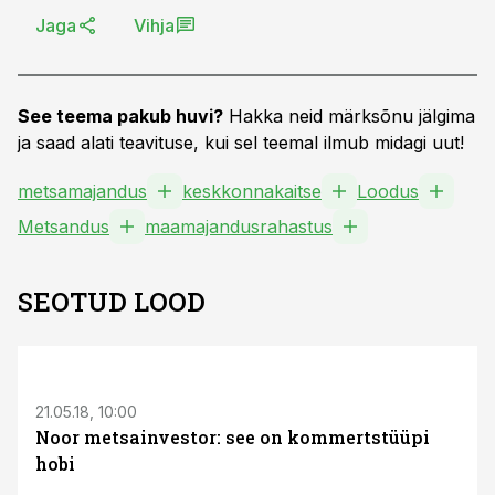
Jaga
Vihja
See teema pakub huvi?
Hakka neid märksõnu jälgima
ja saad alati teavituse, kui sel teemal ilmub midagi uut!
metsamajandus
keskkonnakaitse
Loodus
Metsandus
maamajandusrahastus
SEOTUD LOOD
21.05.18, 10:00
Noor metsainvestor: see on kommertstüüpi
hobi