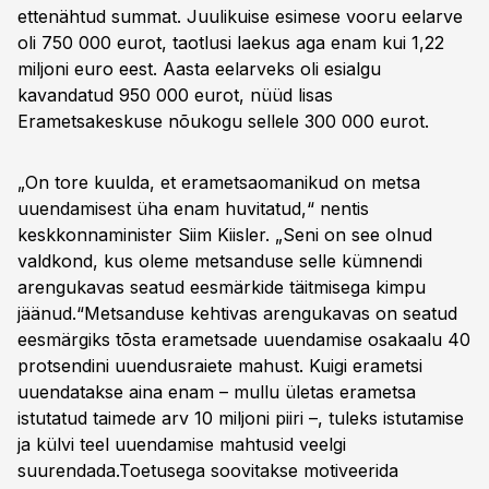
ettenähtud summat. Juulikuise esimese vooru eelarve
oli 750 000 eurot, taotlusi laekus aga enam kui 1,22
miljoni euro eest. Aasta eelarveks oli esialgu
kavandatud 950 000 eurot, nüüd lisas
Erametsakeskuse nõukogu sellele 300 000 eurot.
„On tore kuulda, et erametsaomanikud on metsa
uuendamisest üha enam huvitatud,“ nentis
keskkonnaminister Siim Kiisler. „Seni on see olnud
valdkond, kus oleme metsanduse selle kümnendi
arengukavas seatud eesmärkide täitmisega kimpu
jäänud.“Metsanduse kehtivas arengukavas on seatud
eesmärgiks tõsta erametsade uuendamise osakaalu 40
protsendini uuendusraiete mahust. Kuigi erametsi
uuendatakse aina enam – mullu ületas erametsa
istutatud taimede arv 10 miljoni piiri –, tuleks istutamise
ja külvi teel uuendamise mahtusid veelgi
suurendada.Toetusega soovitakse motiveerida