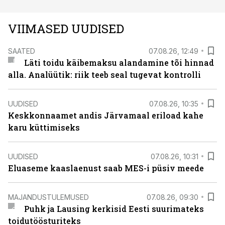
VIIMASED UUDISED
SAATED
07.08.26, 12:49
Läti toidu käibemaksu alandamine tõi hinnad
alla. Analüütik: riik teeb seal tugevat kontrolli
UUDISED
07.08.26, 10:35
Keskkonnaamet andis Järvamaal eriload kahe
karu küttimiseks
UUDISED
07.08.26, 10:31
Eluaseme kaaslaenust saab MES-i püsiv meede
MAJANDUSTULEMUSED
07.08.26, 09:30
Puhk ja Lausing kerkisid Eesti suurimateks
toidutöösturiteks