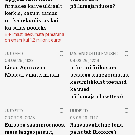
firmades käive üldiselt
põllumajanduses?
kerkis, kasum samas
nii kahekordistus kui
ka sulas pooleks
E-Piimast laekumata piimaraha
on enam kui 1,2 miljonit eurot
UUDISED
MAJANDUSTULEMUSED
04.08.26, 11:23
04.08.26, 12:14
Linas Agro avas
Infortari ärikasum
Muugal viljaterminali
peaaegu kahekordistus,
kasumlikkust toetasid
ka uued
põllumajandusettevõtted
UUDISED
UUDISED
03.08.26, 09:15
05.08.26, 11:17
Euroopa saagiprognoos:
Rahvusvaheline fond
mais langeb järsult,
paisutab Bioforce’i