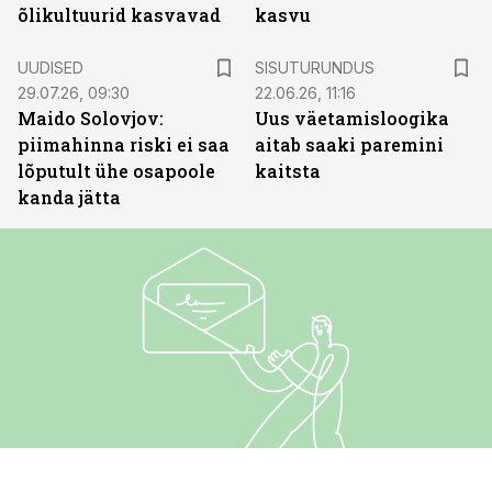
õlikultuurid kasvavad
kasvu
ST
UUDISED
SISUTURUNDUS
29.07.26, 09:30
22.06.26, 11:16
Maido Solovjov:
Uus väetamisloogika
piimahinna riski ei saa
aitab saaki paremini
lõputult ühe osapoole
kaitsta
kanda jätta