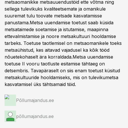
metsaomanikke metsauuendustöid ette võtma ning
sellega tulevikuks kvaliteetsemate ja omanikule
suuremat tulu toovate metsade kasvatamisse
panustama.Metsa uuendamise toetust saab küsida
metsataimede soetamise ja istutamise, maapinna
ettevalmistamise ja noore metsakultuuri hooldamise
tarbeks. Toetuse taotlemisel on metsaomanikele toeks
metsaühistud, kes aitavad vajadusel ka kõik tööd
nõuetekohaselt ära korraldada.Metsa uuendamise
toetuse II vooru taotluste esitamise tähtaeg on
detsembris. Tavapäraselt on siis enam toetust küsitud
metsakultuuride hooldamiseks, mis on tulevikumetsa
kasvatamisel üks tähtsamaid töid.
Põllumajandus.ee
põllumajandus.ee