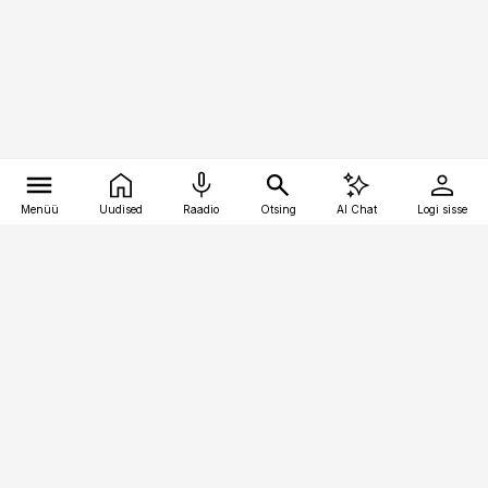
Menüü
Uudised
Raadio
Otsing
AI Chat
Logi sisse
Vana-Lõuna 39/1, 19094 Tallinn
(+372) 667 0111
pollumajandus@pollumajandus.ee
Telli
Reklaam
Firmast