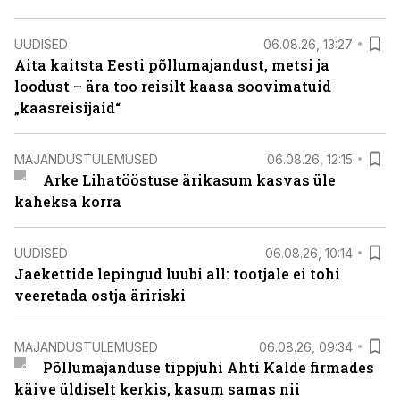
UUDISED
06.08.26, 13:27
Aita kaitsta Eesti põllumajandust, metsi ja
loodust – ära too reisilt kaasa soovimatuid
„kaasreisijaid“
MAJANDUSTULEMUSED
06.08.26, 12:15
Arke Lihatööstuse ärikasum kasvas üle
kaheksa korra
UUDISED
06.08.26, 10:14
Jaekettide lepingud luubi all: tootjale ei tohi
veeretada ostja äririski
MAJANDUSTULEMUSED
06.08.26, 09:34
Põllumajanduse tippjuhi Ahti Kalde firmades
käive üldiselt kerkis, kasum samas nii