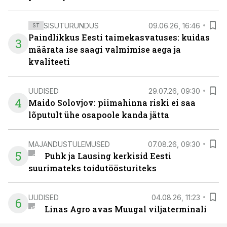
SISUTURUNDUS
09.06.26, 16:46
ST
Paindlikkus Eesti taimekasvatuses: kuidas
3
määrata ise saagi valmimise aega ja
kvaliteeti
UUDISED
29.07.26, 09:30
4
Maido Solovjov: piimahinna riski ei saa
lõputult ühe osapoole kanda jätta
MAJANDUSTULEMUSED
07.08.26, 09:30
5
Puhk ja Lausing kerkisid Eesti
suurimateks toidutöösturiteks
UUDISED
04.08.26, 11:23
6
Linas Agro avas Muugal viljaterminali