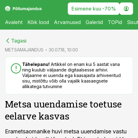
Esimene kuu -70%
Avaleht
Kõik lood
Arvamused
Galeriid
TOPid
Sisu
cebook
cebook
Tagasi
Twitter)
Twitter)
METSAMAJANDUS
30.07.18, 10:00
kedIn
kedIn
Tähelepanu!
Artikkel on enam kui 5 aastat vana
ning kuulub väljaande digitaalsesse arhiivi.
ail
ail
Väljaanne ei uuenda ega kaasajasta arhiveeritud
sisu, mistõttu võib olla vajalik kaasaegsete
k
k
allikatega tutvumine
Metsa uuendamise toetuse
eelarve kasvas
Erametsaomanike huvi metsa uuendamise vastu