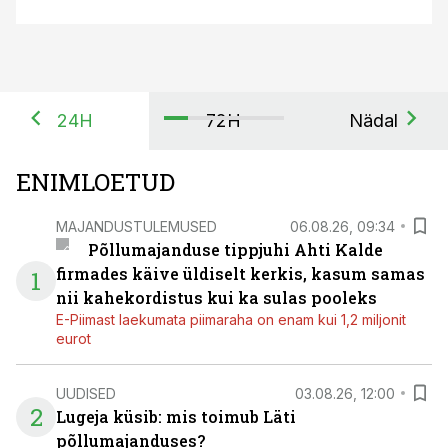
24H
72H
Nädal
ENIMLOETUD
MAJANDUSTULEMUSED
06.08.26, 09:34
Põllumajanduse tippjuhi Ahti Kalde
firmades käive üldiselt kerkis, kasum samas
1
nii kahekordistus kui ka sulas pooleks
E-Piimast laekumata piimaraha on enam kui 1,2 miljonit
eurot
UUDISED
03.08.26, 12:00
2
Lugeja küsib: mis toimub Läti
põllumajanduses?