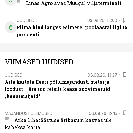
Linas Agro avas Muugal viljaterminali
UUDISED
03.08.26, 14:00
6
Piima hind langes esimesel poolaastal ligi 15
protsenti
VIIMASED UUDISED
UUDISED
06.08.26, 13:27
Aita kaitsta Eesti põllumajandust, metsi ja
loodust – ära too reisilt kaasa soovimatuid
„kaasreisijaid“
MAJANDUSTULEMUSED
06.08.26, 12:15
Arke Lihatööstuse ärikasum kasvas üle
kaheksa korra