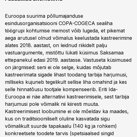
Euroopa suurima põllumajanduse
esindusorganisatsiooni COPA-COGECA sealiha
töögrupi kohtumise memost võib lugeda, et pikemat
aega arutusel olnud võimalus keelustada kastreerimine
alates 2018. aastast, on leidnud riikidelt palju
vastuargumente, mistõttu lükati küsimus Saksamaa
ettepanekul edasi 2019. aastasse. Vastuseta küsimused
on järgmised: seni ei ole selge, kuidas mõjutab
kastreerimata sigade lihast toodang tarbija harjumusi,
milliseks kujuneb tegelikult sellise liha omahind ja kes
selle hinnatõusu tootjale kompenseerib. Eriti Ida-
Euroopa ei näe alternatiivi kastreerimisele, sest tarbija
harjumusi pole võimalik nii kiiresti muuta.
Kastreerimisest loobumine ei ole mõeldav ka maades,
kus on traditsiooniliselt oluline kasvatada sigu
võimalikult suurde tapakaalu (140 kg ja rohkem)
konkreetsete toodete tarvis (spetsiaalsed singid