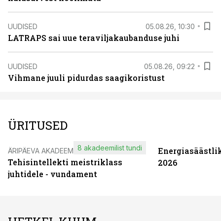
UUDISED
05.08.26, 10:30
LATRAPS sai uue teraviljakaubanduse juhi
UUDISED
05.08.26, 09:22
Vihmane juuli pidurdas saagikoristust
ÜRITUSED
8 akadeemilist tundi
Energiasäästli
ÄRIPÄEVA AKADEEMIA
Tehisintellekti meistriklass
2026
juhtidele - vundament