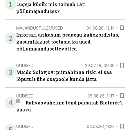
1
Lugeja küsib: mis toimub Läti
põllumajanduses?
MAJANDUSTULEMUSED
04.08.26, 12:14
Infortari ärikasum peaaegu kahekordistus,
2
kasumlikkust toetasid ka uued
põllumajandusettevõtted
UUDISED
29.07.26, 09:30
3
Maido Solovjov: piimahinna riski ei saa
lõputult ühe osapoole kanda jätta
UUDISED
05.08.26, 11:17
4
Rahvusvaheline fond paisutab Bioforce’i
kasvu
UUDISED
04.08.26, 11:23
5