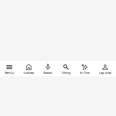
Menüü
Uudised
Raadio
Otsing
AI Chat
Logi sisse
Vana-Lõuna 39/1, 19094 Tallinn
(+372) 667 0111
pollumajandus@pollumajandus.ee