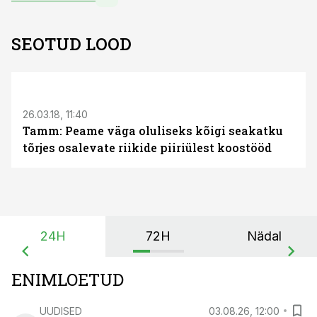
SEOTUD LOOD
26.03.18, 11:40
Tamm: Peame väga oluliseks kõigi seakatku
tõrjes osalevate riikide piiriülest koostööd
24H
72H
Nädal
ENIMLOETUD
UUDISED
03.08.26, 12:00