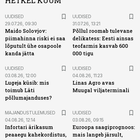
HETKEL KUUM
UUDISED
UUDISED
29.07.26, 09:30
31.07.26, 13:21
Maido Solovjov:
Põllul roomab tulevane
piimahinna riski ei saa
delikatess: Eesti ainsas
lõputult ühe osapoole
teofarmis kasvab 600
kanda jätta
000 tigu
UUDISED
UUDISED
03.08.26, 12:00
04.08.26, 11:23
Lugeja küsib: mis
Linas Agro avas
toimub Läti
Muugal viljaterminali
põllumajanduses?
MAJANDUSTULEMUSED
UUDISED
04.08.26, 12:14
03.08.26, 09:15
Infortari ärikasum
Euroopa saagiprognoos:
peaaegu kahekordistus,
mais langeb järsult,