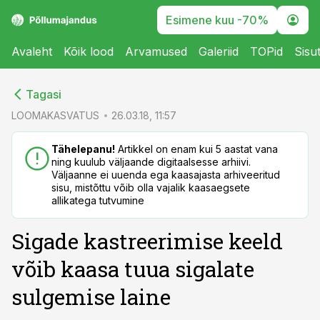
Esimene kuu -70%
Avaleht
Kõik lood
Arvamused
Galeriid
TOPid
Sisu
cebook
cebook
Tagasi
Twitter)
Twitter)
LOOMAKASVATUS
26.03.18, 11:57
kedIn
kedIn
Tähelepanu!
Artikkel on enam kui 5 aastat vana
ning kuulub väljaande digitaalsesse arhiivi.
ail
ail
Väljaanne ei uuenda ega kaasajasta arhiveeritud
sisu, mistõttu võib olla vajalik kaasaegsete
k
k
allikatega tutvumine
Sigade kastreerimise keeld
võib kaasa tuua sigalate
sulgemise laine