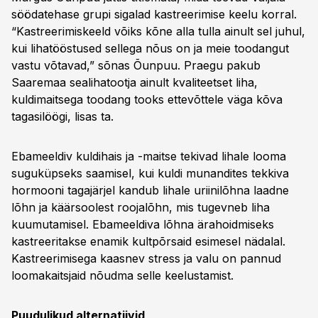
söödatehase grupi sigalad kastreerimise keelu korral.
“Kastreerimiskeeld võiks kõne alla tulla ainult sel juhul,
kui lihatööstused sellega nõus on ja meie toodangut
vastu võtavad,” sõnas Õunpuu. Praegu pakub
Saaremaa sealihatootja ainult kvaliteetset liha,
kuldimaitsega toodang tooks ettevõttele väga kõva
tagasilöögi, lisas ta.
Ebameeldiv kuldihais ja -maitse tekivad lihale looma
suguküpseks saamisel, kui kuldi munandites tekkiva
hormooni tagajärjel kandub lihale uriinilõhna laadne
lõhn ja käärsoolest roojalõhn, mis tugevneb liha
kuumutamisel. Ebameeldiva lõhna ärahoidmiseks
kastreeritakse enamik kultpõrsaid esimesel nädalal.
Kastreerimisega kaasnev stress ja valu on pannud
loomakaitsjaid nõudma selle keelustamist.
Puudulikud alternatiivid