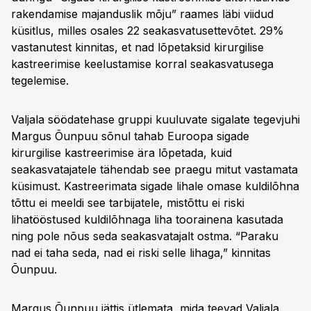
rakendamise majanduslik mõju” raames läbi viidud
küsitlus, milles osales 22 seakasvatusettevõtet. 29%
vastanutest kinnitas, et nad lõpetaksid kirurgilise
kastreerimise keelustamise korral seakasvatusega
tegelemise.
Valjala söödatehase gruppi kuuluvate sigalate tegevjuhi
Margus Õunpuu sõnul tahab Euroopa sigade
kirurgilise kastreerimise ära lõpetada, kuid
seakasvatajatele tähendab see praegu mitut vastamata
küsimust. Kastreerimata sigade lihale omase kuldilõhna
tõttu ei meeldi see tarbijatele, mistõttu ei riski
lihatööstused kuldilõhnaga liha toorainena kasutada
ning pole nõus seda seakasvatajalt ostma. “Paraku
nad ei taha seda, nad ei riski selle lihaga,” kinnitas
Õunpuu.
Margus Õunpuu jättis ütlemata, mida teevad Valjala