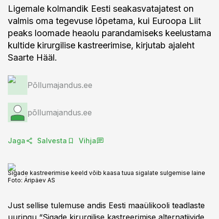
Ligemale kolmandik Eesti seakasvatajatest on
valmis oma tegevuse lõpetama, kui Euroopa Liit
peaks loomade heaolu parandamiseks keelustama
kultide kirurgilise kastreerimise, kirjutab ajaleht
Saarte Hääl.
Põllumajandus.ee
põllumajandus.ee
Jaga
Salvesta
Vihja
Sigade kastreerimise keeld võib kaasa tuua sigalate sulgemise laine
Foto:
Äripäev AS
Just sellise tulemuse andis Eesti maaülikooli teadlaste
uuringu “Sigade kirurgilise kastreerimise alternatiivide