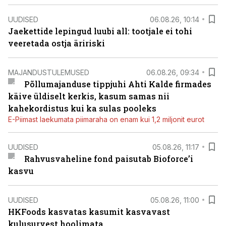
UUDISED
06.08.26, 10:14
Jaekettide lepingud luubi all: tootjale ei tohi
veeretada ostja äririski
MAJANDUSTULEMUSED
06.08.26, 09:34
Põllumajanduse tippjuhi Ahti Kalde firmades
käive üldiselt kerkis, kasum samas nii
kahekordistus kui ka sulas pooleks
E-Piimast laekumata piimaraha on enam kui 1,2 miljonit eurot
UUDISED
05.08.26, 11:17
Rahvusvaheline fond paisutab Bioforce’i
kasvu
UUDISED
05.08.26, 11:00
HKFoods kasvatas kasumit kasvavast
kulusurvest hoolimata