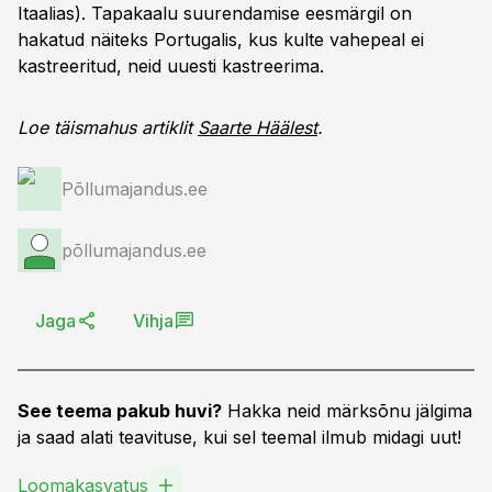
Itaalias). Tapakaalu suurendamise eesmärgil on
hakatud näiteks Portugalis, kus kulte vahepeal ei
kastreeritud, neid uuesti kastreerima.
Loe täismahus artiklit
Saarte Häälest
.
Põllumajandus.ee
põllumajandus.ee
Jaga
Vihja
See teema pakub huvi?
Hakka neid märksõnu jälgima
ja saad alati teavituse, kui sel teemal ilmub midagi uut!
Loomakasvatus