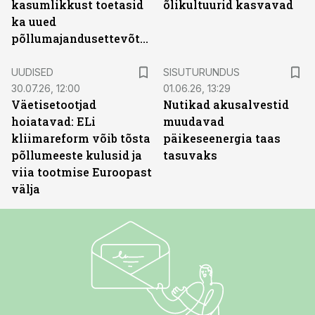
kasumlikkust toetasid
õlikultuurid kasvavad
ka uued
põllumajandusettevõtted
ST
UUDISED
SISUTURUNDUS
30.07.26, 12:00
01.06.26, 13:29
Väetisetootjad
Nutikad akusalvestid
hoiatavad: ELi
muudavad
kliimareform võib tõsta
päikeseenergia taas
põllumeeste kulusid ja
tasuvaks
viia tootmise Euroopast
välja