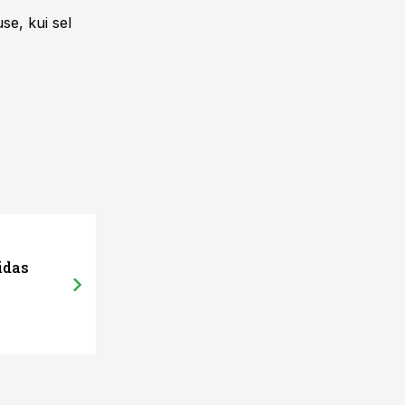
se, kui sel
idas