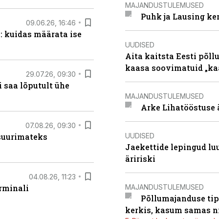
MAJANDUSTULEMUSED
Puhk ja Lausing ke
09.06.26, 16:46
: kuidas määrata ise
UUDISED
Aita kaitsta Eesti põllu
kaasa soovimatuid „kaa
29.07.26, 09:30
 saa lõputult ühe
MAJANDUSTULEMUSED
Arke Lihatööstuse 
07.08.26, 09:30
UUDISED
 suurimateks
Jaekettide lepingud luub
äririski
04.08.26, 11:23
MAJANDUSTULEMUSED
rminali
Põllumajanduse tip
kerkis, kasum samas ni