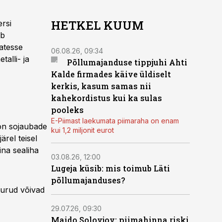
HETKEL KUUM
ersi
eb
atesse
06.08.26, 09:34
talli- ja
Põllumajanduse tippjuhi Ahti
Kalde firmades käive üldiselt
kerkis, kasum samas nii
kahekordistus kui ka sulas
pooleks
E-Piimast laekumata piimaraha on enam
 on sojaubade
kui 1,2 miljonit eurot
ärel teisel
na sealiha
03.08.26, 12:00
Lugeja küsib: mis toimub Läti
põllumajanduses?
turud võivad
29.07.26, 09:30
Maido Solovjov: piimahinna riski