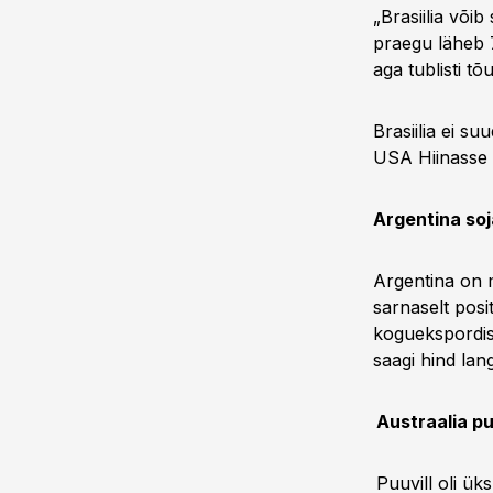
„Brasiilia või
praegu läheb 
aga tublisti t
Brasiilia ei s
USA Hiinasse 32
Argentina so
Argentina on m
sarnaselt posi
koguekspordist
saagi hind lan
Austraalia pu
Puuvill oli ük