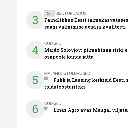
ST
SISUTURUNDUS
3
Paindlikkus Eesti taimekasvatuses
saagi valmimise aega ja kvaliteeti
UUDISED
4
Maido Solovjov: piimahinna riski ei
osapoole kanda jätta
MAJANDUSTULEMUSED
5
Puhk ja Lausing kerkisid Eesti
toidutöösturiteks
UUDISED
6
Linas Agro avas Muugal viljate