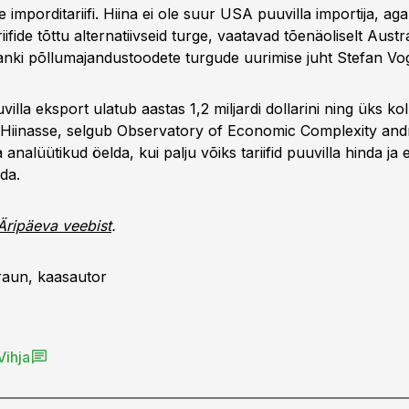
e imporditariifi. Hiina ei ole suur USA puuvilla importija, aga
riifide tõttu alternatiivseid turge, vaatavad tõenäoliselt Austr
nki põllumajandustoodete turgude uurimise juht Stefan Vog
villa eksport ulatub aastas 1,2 miljardi dollarini ning üks ko
Hiinasse, selgub Observatory of Economic Complexity and
analüütikud öelda, kui palju võiks tariifid puuvilla hinda ja
da.
Äripäeva veebist
.
raun, kaasautor
Vihja