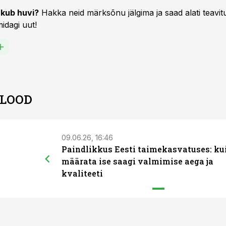
kub huvi?
Hakka neid märksõnu jälgima ja saad alati teavitu
idagi uut!
 LOOD
09.06.26, 16:46
Paindlikkus Eesti taimekasvatuses: ku
määrata ise saagi valmimise aega ja
kvaliteeti