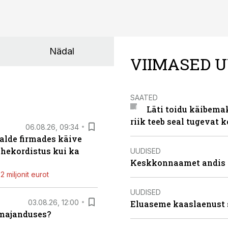
Nädal
VIIMASED U
SAATED
Läti toidu käibema
riik teeb seal tugevat k
06.08.26, 09:34
alde firmades käive
ahekordistus kui ka
UUDISED
Keskkonnaamet andis J
 miljonit eurot
UUDISED
03.08.26, 12:00
Eluaseme kaaslaenust 
umajanduses?