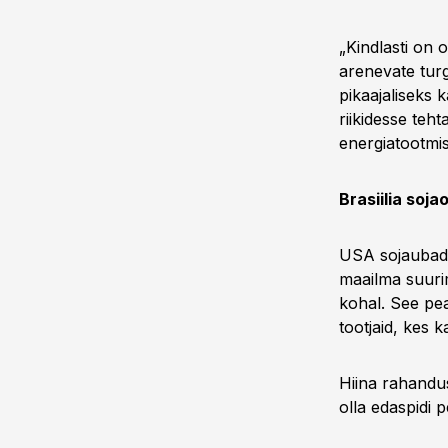
„Kindlasti on 
arenevate turg
pikaajaliseks
riikidesse teht
energiatootmi
Brasiilia soja
USA sojaubade 
maailma suurim
kohal. See pe
tootjaid, kes 
Hiina rahandu
olla edaspidi 