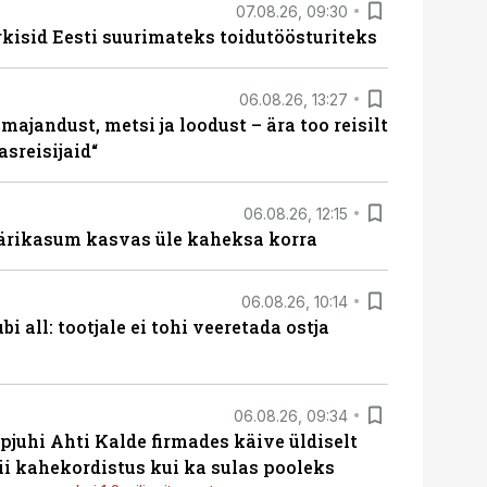
07.08.26, 09:30
rkisid Eesti suurimateks toidutöösturiteks
06.08.26, 13:27
majandust, metsi ja loodust – ära too reisilt
sreisijaid“
06.08.26, 12:15
ärikasum kasvas üle kaheksa korra
06.08.26, 10:14
i all: tootjale ei tohi veeretada ostja
06.08.26, 09:34
pjuhi Ahti Kalde firmades käive üldiselt
i kahekordistus kui ka sulas pooleks