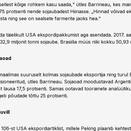
b sellest kõige rohkem kasu saada,“ ütles Barrineau, kes main
75 protsenti nende sojaubadest Hiinasse. „Hinnad võivad ek
õusta ning see on sealsete farmerite jaoks hea.“
uuda täielikult USA ekspordipakkumist aga asendada. 2017. a
,9 miljonit tonni sojaube. Brasiilia müüs riiki kokku 50,93 m
jaoad
aailmas suuruselt kolmas sojaubade eksportija ning turul B
tsioneeritud, ütles Barrineau. Sojaoad moodustavad Argent
 lausa 17,5 protsenti. Samas ootavad toorainete analüütiku
geb põudade tõttu 25 protsenti.
uvill
s 106-st USA ekspordiartiklist, millele Peking plaanib kehtes