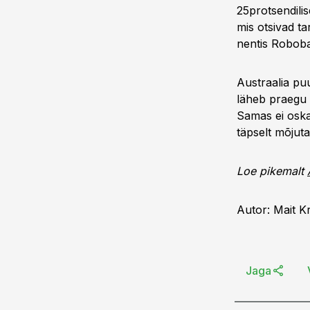
25protsendilis
mis otsivad ta
nentis Roboba
Austraalia puu
läheb praegu 
Samas ei oska 
täpselt mõjuta
Loe pikemalt
Autor: Mait K
Jaga