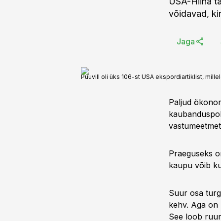
USA-Hiina ta
võidavad, ki
Jaga
Puuvill oli üks 106-st USA ekspordiartiklist, mill
Paljud ökonomi
kaubanduspolii
vastumeetmete
Praeguseks on 
kaupu võib kum
Suur osa turg
kehv. Aga on k
See loob ruum