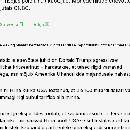
riifisõjas pole ainult kaotajad. Mõnede riikide ettevõt
rjutab CNBC.
Salvesta
Vihja
ele Peking plaanib kehtestada 25protsendilise imporditariifi
Foto:
Postimees/S
stid ja ettevõtete juhid on Donald Trumpi agressiivset
tikat kritiseerinud – kardetakse, et teised riigid vastavad
ga, mis mõjub Ameerika Ühendriikide majandusele halvasti
nii Hiina kui ka USA teatanud, et üle 100 miljardi dollari v
magi riigi puhul tariifide alla minna.
udest ja ekspertidest ootab, et kaubandussõda on terve ma
a riike, mis saavad Hiina poolt USA-le kehtestatavatest tari
i teistele kaubanduspartneritele oma ekspordi suurendami