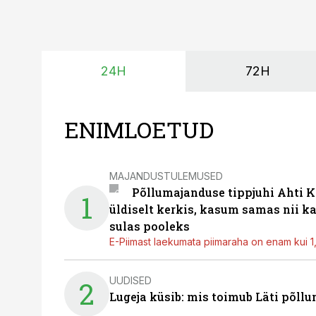
24H
72H
ENIMLOETUD
MAJANDUSTULEMUSED
Põllumajanduse tippjuhi Ahti K
1
üldiselt kerkis, kasum samas nii k
sulas pooleks
E-Piimast laekumata piimaraha on enam kui 1,2
UUDISED
2
Lugeja küsib: mis toimub Läti põll