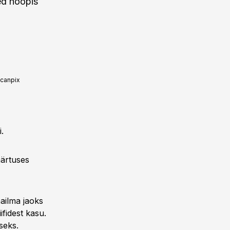
ted hoopis
canpix
.
äärtuses
ailma jaoks
ifidest kasu.
seks.