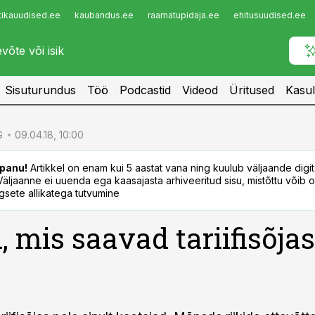
tikauudised.ee
kaubandus.ee
raamatupidaja.ee
ehitusuudised.ee
Infopank
Radar
Sisuturundus
Töö
Podcastid
Videod
Üritused
Kasul
G
09.04.18, 10:00
panu!
Artikkel on enam kui 5 aastat vana ning kuulub väljaande digi
. Väljaanne ei uuenda ega kaasajasta arhiveeritud sisu, mistõttu võib ol
sete allikatega tutvumine
d, mis saavad tariifisõjas