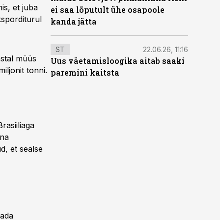
is, et juba
ei saa lõputult ühe osapoole
sporditurul
kanda jätta
ST
22.06.26, 11:16
astal müüs
Uus väetamisloogika aitab saaki
iljonit tonni.
paremini kaitsta
rasiiliaga
ina
d, et sealse
tada