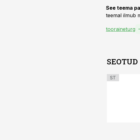
See teema pa
teemal ilmub m
tooraineturg
SEOTUD
ST