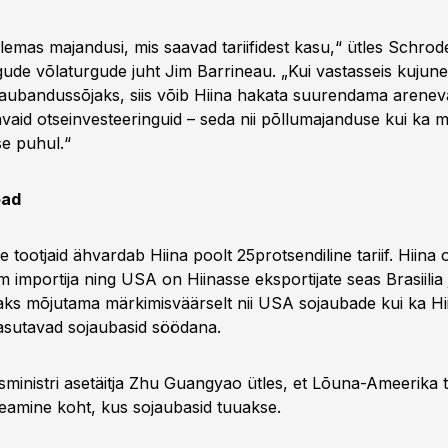
olemas majandusi, mis saavad tariifidest kasu,“ ütles Schrod
ude võlaturgude juht Jim Barrineau. „Kui vastasseis kujun
 kaubandussõjaks, siis võib Hiina hakata suurendama arenev
avaid otseinvesteeringuid – seda nii põllumajanduse kui ka me
se puhul.“
oad
tootjaid ähvardab Hiina poolt 25protsendiline tariif. Hiina
 importija ning USA on Hiinasse eksportijate seas Brasiilia j
aks mõjutama märkimisväärselt nii USA sojaubade kui ka Hii
kasutavad sojaubasid söödana.
sministri asetäitja Zhu Guangyao ütles, et Lõuna-Ameerika 
peamine koht, kus sojaubasid tuuakse.