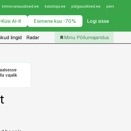
Iseteenindus
kinnisvarauudised.ee
kalastaja.ee
palgauudised.ee
personaliuudi
Telli Põllumajandus
Küsi AI-lt
Esimene kuu -70%
Logi sisse
ikud lingid
Radar
Minu Põllumajandus
taalsesse
la vajalik
t