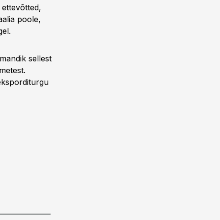
 ettevõtted,
aalia poole,
el.
lmandik sellest
metest.
 eksporditurgu