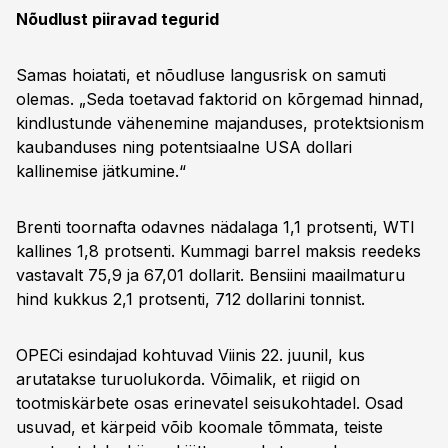
Nõudlust piiravad tegurid
Samas hoiatati, et nõudluse langusrisk on samuti
olemas. „Seda toetavad faktorid on kõrgemad hinnad,
kindlustunde vähenemine majanduses, protektsionism
kaubanduses ning potentsiaalne USA dollari
kallinemise jätkumine.“
Brenti toornafta odavnes nädalaga 1,1 protsenti, WTI
kallines 1,8 protsenti. Kummagi barrel maksis reedeks
vastavalt 75,9 ja 67,01 dollarit. Bensiini maailmaturu
hind kukkus 2,1 protsenti, 712 dollarini tonnist.
OPECi esindajad kohtuvad Viinis 22. juunil, kus
arutatakse turuolukorda. Võimalik, et riigid on
tootmiskärbete osas erinevatel seisukohtadel. Osad
usuvad, et kärpeid võib koomale tõmmata, teiste