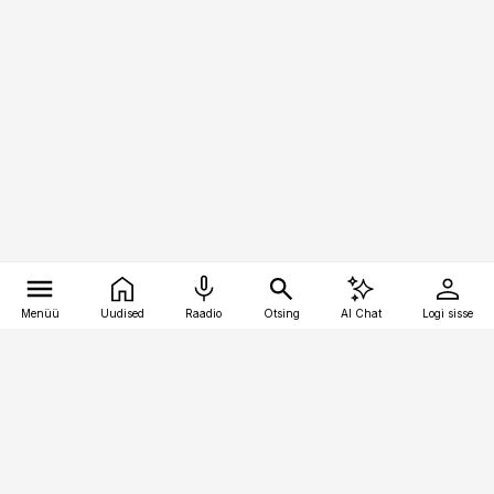
Menüü
Uudised
Raadio
Otsing
AI Chat
Logi sisse
Vana-Lõuna 39/1, 19094 Tallinn
(+372) 667 0111
pollumajandus@pollumajandus.ee