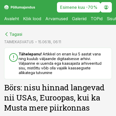
Esimene kuu -70%
Avaleht
Kõik lood
Arvamused
Galeriid
TOPid
Sisu
cebook
cebook
Tagasi
Twitter)
Twitter)
TAIMEKASVATUS
15.06.18, 06:11
kedIn
kedIn
Tähelepanu!
Artikkel on enam kui 5 aastat vana
ning kuulub väljaande digitaalsesse arhiivi.
ail
ail
Väljaanne ei uuenda ega kaasajasta arhiveeritud
sisu, mistõttu võib olla vajalik kaasaegsete
k
k
allikatega tutvumine
Börs: nisu hinnad langevad
nii USAs, Euroopas, kui ka
Musta mere piirkonnas