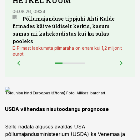
HETKEL KUUM
06.08.26, 09:34
03.08.
Põllumajanduse tippjuhi Ahti Kalde
Luge
firmades käive üldiselt kerkis, kasum
põll
samas nii kahekordistus kui ka sulas
pooleks
E-Piimast laekumata piimaraha on enam kui 1,2 miljonit
eurot
Toidunisu hind Euroopas (€/tonn).
Foto:
Allikas: barchart.
USDA vähendas nisutoodangu prognoose
Selle nädala alguses avaldas USA
põllumajandusministeerium (USDA) ka Venemaa ja