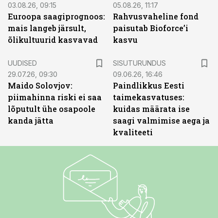
03.08.26, 09:15
05.08.26, 11:17
Euroopa saagiprognoos:
Rahvusvaheline fond
mais langeb järsult,
paisutab Bioforce’i
õlikultuurid kasvavad
kasvu
ST
UUDISED
SISUTURUNDUS
29.07.26, 09:30
09.06.26, 16:46
Maido Solovjov:
Paindlikkus Eesti
piimahinna riski ei saa
taimekasvatuses:
lõputult ühe osapoole
kuidas määrata ise
kanda jätta
saagi valmimise aega ja
kvaliteeti