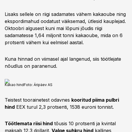
Lisaks sellele on riigi sadamates vähem kakaoube ning
ekspordimahud oodatust väiksemad, ütlesid kauplejad.
Oktoobri algusest kuni mai lõpuni jõudis riigi
sadamatesse 1,64 miljonit tonni kakaoube, mida on 6
protsenti vähem kui eelmisel aastal.
Kuna hinnad on viimasel ajal langenud, siis töötlejate
nõudlus on paranenud.
Kakao hind
Foto:
Äripäev AS
Teistest toorainetest odavnes
kooritud piima pulbri
hind
EEX turul 2,3 protsenti, 1538 euroni tonnist.
Töötlemata riisi hind
tõusis 10 protsenti ja kvintal
maksab 12,3 dollarit.
Valge suhkru hind
kallines