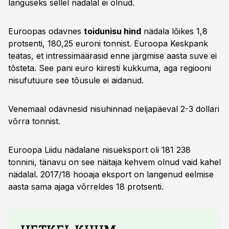
languseks sellel nädalal ei olnud.
Euroopas odavnes
toidunisu hind
nädala lõikes 1,8
protsenti, 180,25 euroni tonnist. Euroopa Keskpank
teatas, et intressimäärasid enne järgmise aasta suve ei
tõsteta. See pani euro kiiresti kukkuma, aga regiooni
nisufutuure see tõusule ei aidanud.
Venemaal odavnesid nisuhinnad neljapäeval 2-3 dollari
võrra tonnist.
Euroopa Liidu nädalane nisueksport oli 181 238
tonnini, tänavu on see näitaja kehvem olnud vaid kahel
nädalal. 2017/18 hooaja eksport on langenud eelmise
aasta sama ajaga võrreldes 18 protsenti.