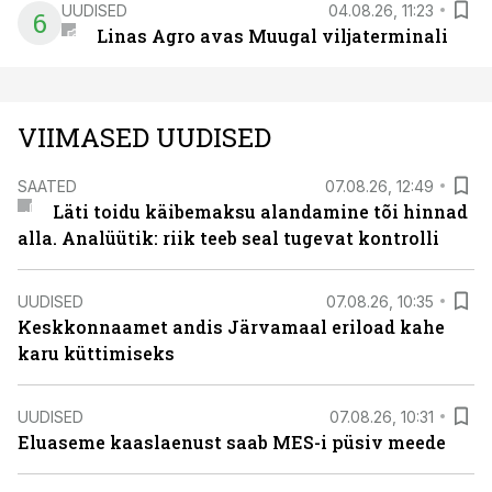
UUDISED
04.08.26, 11:23
6
Linas Agro avas Muugal viljaterminali
VIIMASED UUDISED
SAATED
07.08.26, 12:49
Läti toidu käibemaksu alandamine tõi hinnad
alla. Analüütik: riik teeb seal tugevat kontrolli
UUDISED
07.08.26, 10:35
Keskkonnaamet andis Järvamaal eriload kahe
karu küttimiseks
UUDISED
07.08.26, 10:31
Eluaseme kaaslaenust saab MES-i püsiv meede