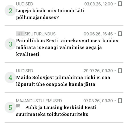
UUDISED
03.08.26, 12:00
2
Lugeja küsib: mis toimub Läti
põllumajanduses?
SISUTURUNDUS
09.06.26, 16:46
ST
Paindlikkus Eesti taimekasvatuses: kuidas
3
määrata ise saagi valmimise aega ja
kvaliteeti
UUDISED
29.07.26, 09:30
4
Maido Solovjov: piimahinna riski ei saa
lõputult ühe osapoole kanda jätta
MAJANDUSTULEMUSED
07.08.26, 09:30
5
Puhk ja Lausing kerkisid Eesti
suurimateks toidutöösturiteks