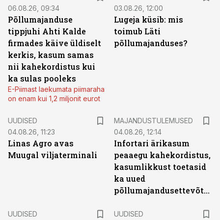
06.08.26, 09:34
03.08.26, 12:00
Põllumajanduse
Lugeja küsib: mis
tippjuhi Ahti Kalde
toimub Läti
firmades käive üldiselt
põllumajanduses?
kerkis, kasum samas
nii kahekordistus kui
ka sulas pooleks
E-Piimast laekumata piimaraha
on enam kui 1,2 miljonit eurot
UUDISED
MAJANDUSTULEMUSED
04.08.26, 11:23
04.08.26, 12:14
Linas Agro avas
Infortari ärikasum
Muugal viljaterminali
peaaegu kahekordistus,
kasumlikkust toetasid
ka uued
põllumajandusettevõtted
UUDISED
UUDISED