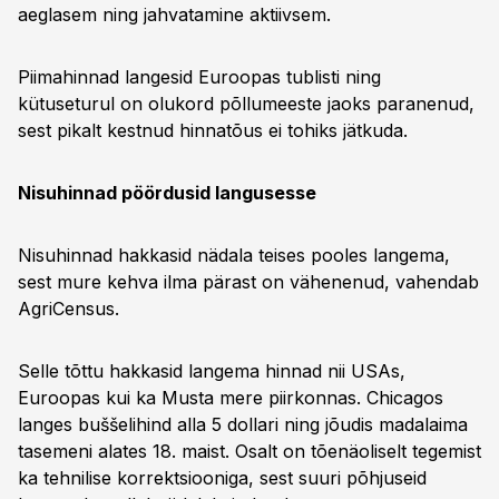
aeglasem ning jahvatamine aktiivsem.
Piimahinnad langesid Euroopas tublisti ning
kütuseturul on olukord põllumeeste jaoks paranenud,
sest pikalt kestnud hinnatõus ei tohiks jätkuda.
Nisuhinnad pöördusid langusesse
Nisuhinnad hakkasid nädala teises pooles langema,
sest mure kehva ilma pärast on vähenenud, vahendab
AgriCensus.
Selle tõttu hakkasid langema hinnad nii USAs,
Euroopas kui ka Musta mere piirkonnas. Chicagos
langes buššelihind alla 5 dollari ning jõudis madalaima
tasemeni alates 18. maist. Osalt on tõenäoliselt tegemist
ka tehnilise korrektsiooniga, sest suuri põhjuseid