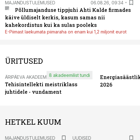
MAJANDUSTULEMUSED
06.08.26, 09:34
Põllumajanduse tippjuhi Ahti Kalde firmades
käive üldiselt kerkis, kasum samas nii
kahekordistus kui ka sulas pooleks
E-Piimast laekumata piimaraha on enam kui 1,2 miljonit eurot
ÜRITUSED
8 akadeemilist tundi
Energiasäästli
ÄRIPÄEVA AKADEEMIA
Tehisintellekti meistriklass
2026
juhtidele - vundament
HETKEL KUUM
MAJANDUSTULEMUSED
UUDISED