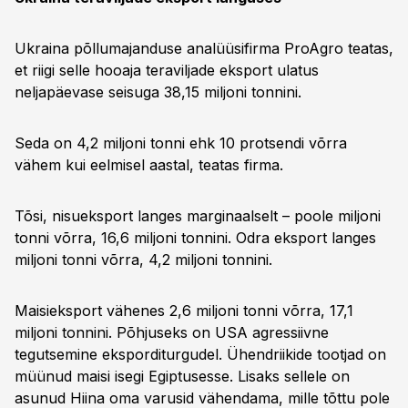
Ukraina põllumajanduse analüüsifirma ProAgro teatas,
et riigi selle hooaja teraviljade eksport ulatus
neljapäevase seisuga 38,15 miljoni tonnini.
Seda on 4,2 miljoni tonni ehk 10 protsendi võrra
vähem kui eelmisel aastal, teatas firma.
Tõsi, nisueksport langes marginaalselt – poole miljoni
tonni võrra, 16,6 miljoni tonnini. Odra eksport langes
miljoni tonni võrra, 4,2 miljoni tonnini.
Maisieksport vähenes 2,6 miljoni tonni võrra, 17,1
miljoni tonnini. Põhjuseks on USA agressiivne
tegutsemine eksporditurgudel. Ühendriikide tootjad on
müünud maisi isegi Egiptusesse. Lisaks sellele on
asunud Hiina oma varusid vähendama, mille tõttu pole