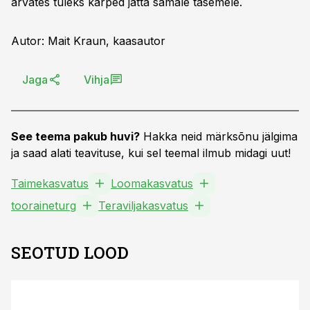
arvates tuleks kärped jätta samale tasemele.
Autor: Mait Kraun, kaasautor
Jaga
Vihja
See teema pakub huvi?
Hakka neid märksõnu jälgima
ja saad alati teavituse, kui sel teemal ilmub midagi uut!
Taimekasvatus
Loomakasvatus
tooraineturg
Teraviljakasvatus
SEOTUD LOOD
ST