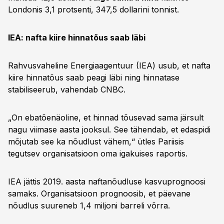
Londonis 3,1 protsenti, 347,5 dollarini tonnist.
IEA: nafta kiire hinnatõus saab läbi
Rahvusvaheline Energiaagentuur (IEA) usub, et nafta
kiire hinnatõus saab peagi läbi ning hinnatase
stabiliseerub, vahendab CNBC.
„On ebatõenäoline, et hinnad tõusevad sama järsult
nagu viimase aasta jooksul. See tähendab, et edaspidi
mõjutab see ka nõudlust vähem,“ ütles Pariisis
tegutsev organisatsioon oma igakuises raportis.
IEA jättis 2019. aasta naftanõudluse kasvuprognoosi
samaks. Organisatsioon prognoosib, et päevane
nõudlus suureneb 1,4 miljoni barreli võrra.