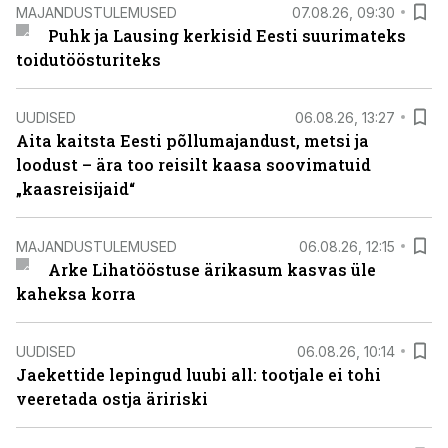
MAJANDUSTULEMUSED
07.08.26, 09:30
Puhk ja Lausing kerkisid Eesti suurimateks
toidutöösturiteks
UUDISED
06.08.26, 13:27
Aita kaitsta Eesti põllumajandust, metsi ja
loodust – ära too reisilt kaasa soovimatuid
„kaasreisijaid“
MAJANDUSTULEMUSED
06.08.26, 12:15
Arke Lihatööstuse ärikasum kasvas üle
kaheksa korra
UUDISED
06.08.26, 10:14
Jaekettide lepingud luubi all: tootjale ei tohi
veeretada ostja äririski