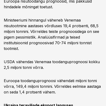
Euroopa nisutoodangu prognoosid, mis pakkusid
hindadele mõningat toetust.
Ministeeriumi hinnangul väheneb Venemaa
nisutootmine aastases võrdluses 19,4 protsenti, 68,5
miljoni tonnini. Võrreldes teiste prognoosidega on see
pigem pessimistlik. Analüüsifirmad ja teised
institutsioonid prognoosivad 70-74 miljoni tonnist
tootmist.
USDA vähendas Venemaa toodanguprognoosi kokku
2,5 miljoni tonni võrra.
Euroopa toodanguprognoosi vähendati miljoni tonni
võrra, 149,4 miljoni tonnini. Võrreldes eelmise aastaga
on seda 1,4 protsenti vähem.
Ukraina teraviljade eksport languses