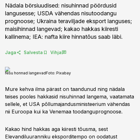
Nädala börsiuudised: nisuhinnad pöördusid
langusesse; USDA vähendas nisutoodangu
prognoose; Ukraina teraviljade eksport languses;
maisihinnad langevad; kakao hakkas kiiresti
kallinema; IEA: nafta kiire hinnatõus saab läbi.
Jaga
Salvesta
Vihja
Nisu honnad langevad
Foto:
Pixabay
Mure kehva ilma pärast on taandunud ning nädala
teises pooles hakkasid nisuhinnad langema, vaatamata
sellele, et USA põllumajandusministeerium vähendas
nii Euroopa kui ka Venemaa toodanguprognoose.
Kakao hind hakkas aga kiiresti tõusma, sest
Elevandiluuranniku eksporditempo on oodatust