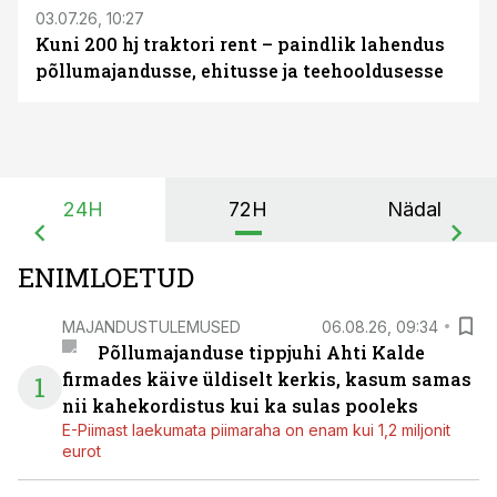
03.07.26, 10:27
Kuni 200 hj traktori rent – paindlik lahendus
põllumajandusse, ehitusse ja teehooldusesse
24H
72H
Nädal
ENIMLOETUD
MAJANDUSTULEMUSED
06.08.26, 09:34
Põllumajanduse tippjuhi Ahti Kalde
firmades käive üldiselt kerkis, kasum samas
1
nii kahekordistus kui ka sulas pooleks
E-Piimast laekumata piimaraha on enam kui 1,2 miljonit
eurot