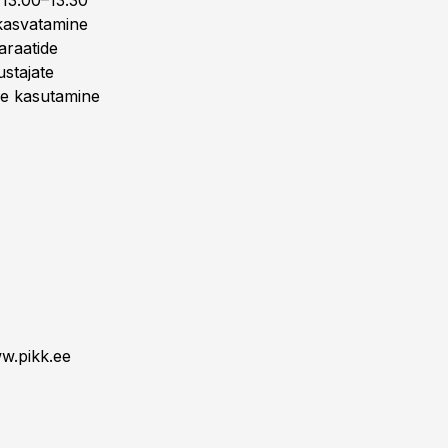
Ü13.00–13.30
 kasvatamine
araatide
ustajate
de kasutamine
ww.pikk.ee