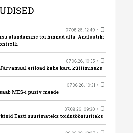
UDISED
07.08.26, 12:49
ksu alandamine tõi hinnad alla. Analüütik:
ontrolli
07.08.26, 10:35
ärvamaal eriload kahe karu küttimiseks
07.08.26, 10:31
saab MES-i püsiv meede
07.08.26, 09:30
rkisid Eesti suurimateks toidutöösturiteks