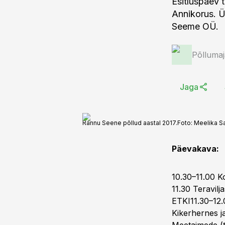
Esitluspäev 
Annikorus. Ü
Põlluma
Jaga
Rannu Seene põllud aastal 2017.
Foto:
Meelika S
Päevakava:
10.30–11.00 
11.30 Teravilj
ETKI11.30–12.
Kikerhernes ja