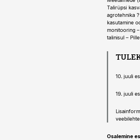
Meetaimede (t
Talirüpsi kas
agrotehnika ? 
kasutamine od
monitooring –
talinisul – Pi
TULEK
10. juuli 
19. juuli 
Lisainform
veebilehte
Osalemine es