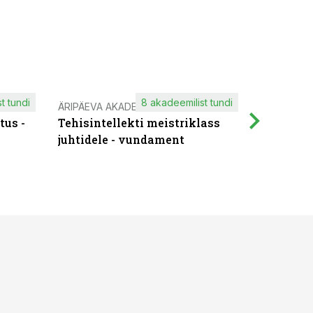
t tundi
8 akadeemilist tundi
ÄRIPÄEVA AKADEEMIA
IT KOOLIT
tus -
Tehisintellekti meistriklass
Muutuste
juhtidele - vundament
praktilis