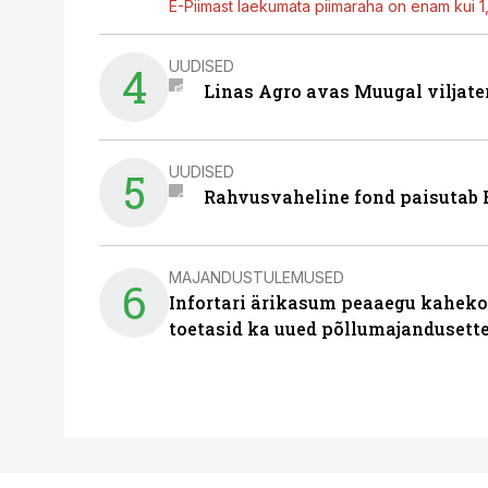
E-Piimast laekumata piimaraha on enam kui 1,2
UUDISED
4
Linas Agro avas Muugal viljate
UUDISED
5
Rahvusvaheline fond paisutab B
MAJANDUSTULEMUSED
6
Infortari ärikasum peaaegu kaheko
toetasid ka uued põllumajandusett