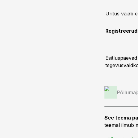
Üritus vajab e
Registreeru
Esitluspäevad
tegevusvaldk
Põllumaj
See teema pa
teemal ilmub m