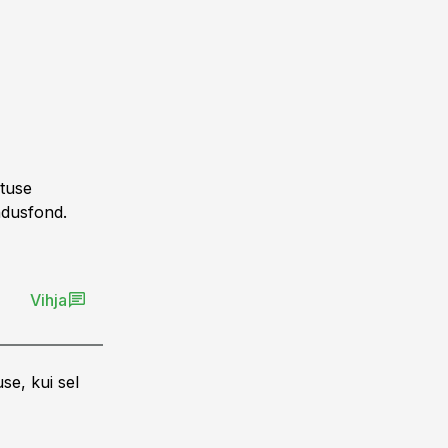
tuse
dusfond.
Vihja
se, kui sel