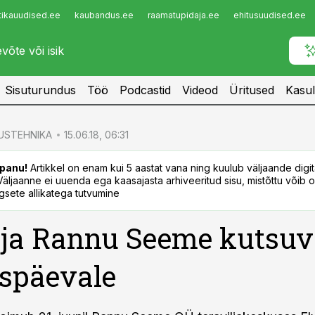
tikauudised.ee
kaubandus.ee
raamatupidaja.ee
ehitusuudised.ee
Infopank
Radar
Sisuturundus
Töö
Podcastid
Videod
Üritused
Kasul
USTEHNIKA
15.06.18, 06:31
panu!
Artikkel on enam kui 5 aastat vana ning kuulub väljaande digi
. Väljaanne ei uuenda ega kaasajasta arhiveeritud sisu, mistõttu võib ol
sete allikatega tutvumine
 ja Rannu Seeme kutsu
uspäevale