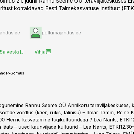
toimub 21. juunil Rannu Seeme OÜ teraviljakeskuses Elv
ritust korraldavad Eesti Taimekasvatuse Instituut (ETK
jandus.ee
põllumajandus.ee
Salvesta
Vihja
ander-Sõrmus
Kogunemine Rannu Seeme OÜ Annikoru teraviljakeskuses, 
asortide võrdlus (kaer, rukis, talinisu) – Ilmar Tamm, Reine 
00 Herne kasvatamine tugikultuuridega ? Lea Narits, ETKI1
 lääts – uued kaunviljade kultuurid – Lea Narits, ETKI12.30