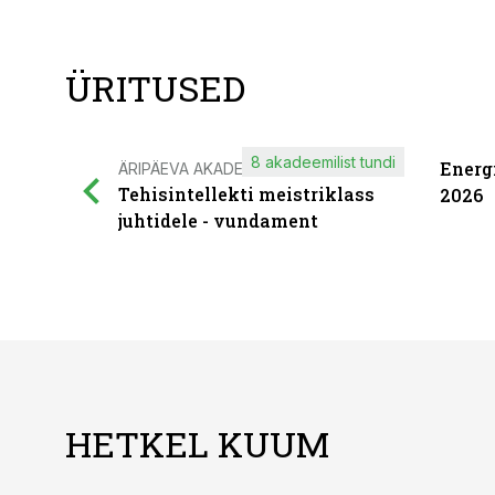
ÜRITUSED
8 akadeemilist tundi
Energ
ÄRIPÄEVA AKADEEMIA
Tehisintellekti meistriklass
2026
juhtidele - vundament
HETKEL KUUM