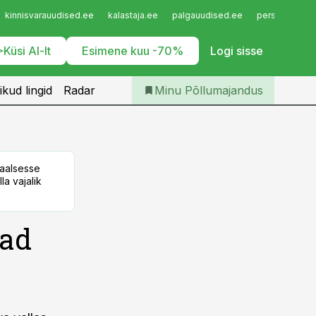
Iseteenindus
kinnisvarauudised.ee
kalastaja.ee
palgauudised.ee
personaliuudi
Telli Põllumajandus
Küsi AI-lt
Esimene kuu -70%
Logi sisse
ikud lingid
Radar
Minu Põllumajandus
taalsesse
la vajalik
vad