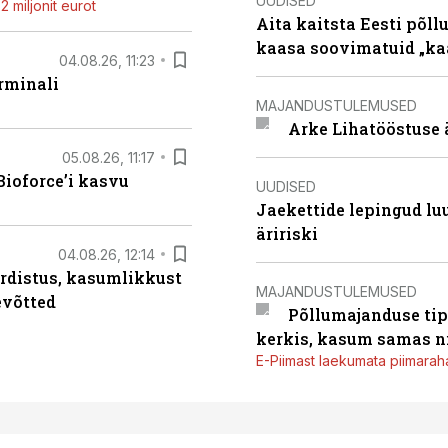
UUDISED
 miljonit eurot
Aita kaitsta Eesti põllu
kaasa soovimatuid „kaa
04.08.26, 11:23
rminali
MAJANDUSTULEMUSED
Arke Lihatööstuse 
05.08.26, 11:17
ioforce’i kasvu
UUDISED
Jaekettide lepingud luub
äririski
04.08.26, 12:14
rdistus, kasumlikkust
MAJANDUSTULEMUSED
evõtted
Põllumajanduse tip
kerkis, kasum samas ni
E-Piimast laekumata piimaraha