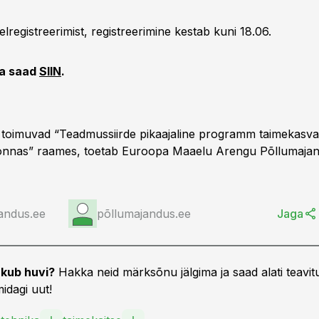
elregistreerimist, registreerimine kestab kuni 18.06.
da saad
SIIN
.
 toimuvad “Teadmussiirde pikaajaline programm taimekasva
onnas” raames, toetab Euroopa Maaelu Arengu Põllumajan
andus.ee
põllumajandus.ee
Jaga
kub huvi?
Hakka neid märksõnu jälgima ja saad alati teavitu
idagi uut!