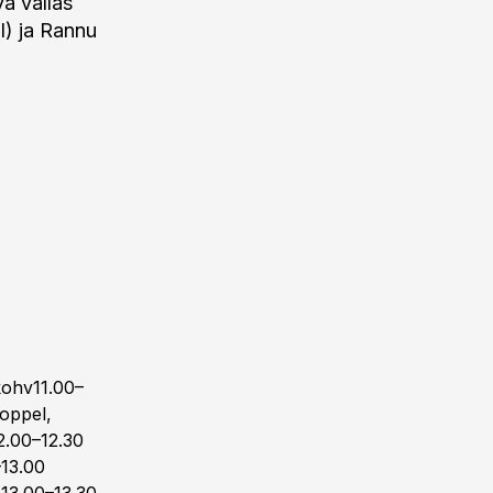
a vallas
I) ja Rannu
kohv11.00–
Koppel,
2.00–12.30
–13.00