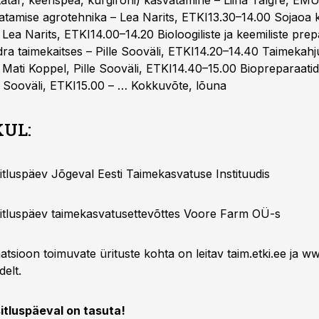
atar, keerispea, kurgirohi) kasvatamine – Liina Talgre, EM
vatamise agrotehnika – Lea Narits, ETKI13.30–14.00 Sojaoa
Lea Narits, ETKI14.00–14.20 Bioloogiliste ja keemiliste prep
ra taimekaitses – Pille Sooväli, ETKI14.20–14.40 Taimekahj
 Mati Koppel, Pille Sooväli, ETKI14.40–15.00 Biopreparaati
lle Sooväli, ETKI15.00 – … Kokkuvõte, lõuna
UL:
esitluspäev Jõgeval Eesti Taimekasvatuse Instituudis
esitluspäev taimekasvatusettevõttes Voore Farm OÜ-s
atsioon toimuvate ürituste kohta on leitav taim.etki.ee ja w
delt.
itluspäeval on tasuta!