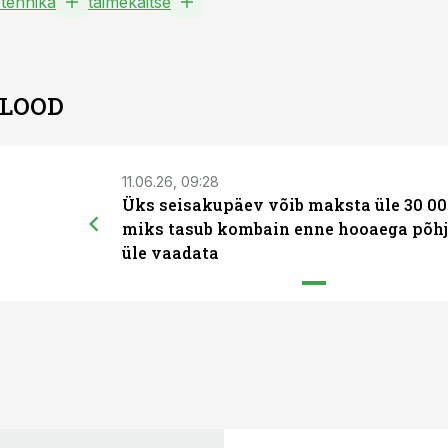
tehnika
taimekaitse
 LOOD
11.06.26, 09:28
Üks seisakupäev võib maksta üle 30 00
miks tasub kombain enne hooaega põhj
üle vaadata