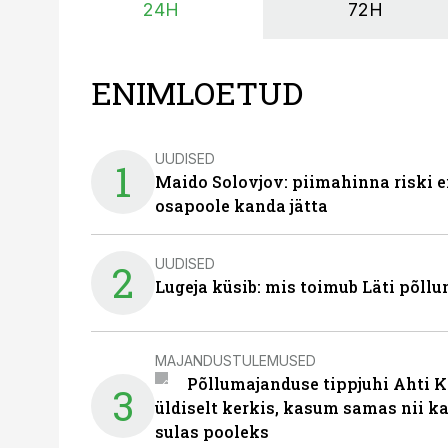
24H
72H
ENIMLOETUD
UUDISED
1
Maido Solovjov: piimahinna riski ei
osapoole kanda jätta
UUDISED
2
Lugeja küsib: mis toimub Läti põll
MAJANDUSTULEMUSED
Põllumajanduse tippjuhi Ahti K
3
üldiselt kerkis, kasum samas nii k
sulas pooleks