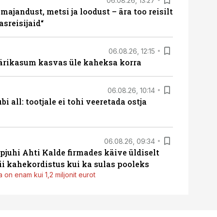
06.08.26, 13:27
majandust, metsi ja loodust – ära too reisilt
sreisijaid“
06.08.26, 12:15
ärikasum kasvas üle kaheksa korra
06.08.26, 10:14
i all: tootjale ei tohi veeretada ostja
06.08.26, 09:34
pjuhi Ahti Kalde firmades käive üldiselt
i kahekordistus kui ka sulas pooleks
 on enam kui 1,2 miljonit eurot