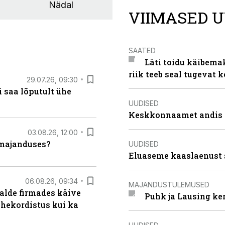
Nädal
VIIMASED U
SAATED
Läti toidu käibema
riik teeb seal tugevat k
29.07.26, 09:30
 saa lõputult ühe
UUDISED
Keskkonnaamet andis J
03.08.26, 12:00
umajanduses?
UUDISED
Eluaseme kaaslaenust 
06.08.26, 09:34
MAJANDUSTULEMUSED
alde firmades käive
Puhk ja Lausing ke
ahekordistus kui ka