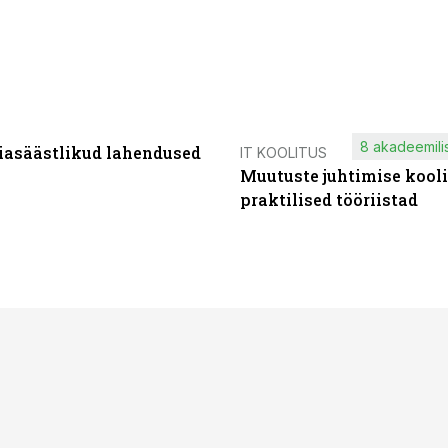
8 akadeemilis
iasäästlikud lahendused
IT KOOLITUS
Muutuste juhtimise kooli
praktilised tööriistad