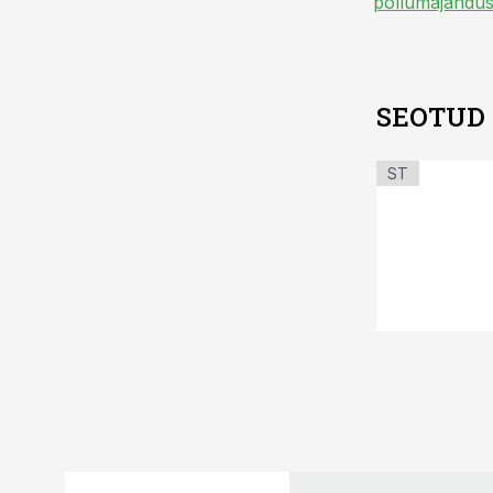
põllumajandus
SEOTUD
ST