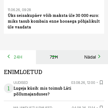
11.06.26, 09:28
Üks seisakupäev võib maksta üle 30 000 euro:
miks tasub kombain enne hooaega põhjalikult
üle vaadata
24H
72H
Nädal
ENIMLOETUD
UUDISED
03.08.26, 12:00
1
Lugeja küsib: mis toimub Läti
põllumajanduses?
MAJANDUSTULEMUSED
04.08.26, 12:14