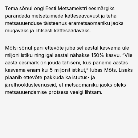
Tema sõnul ongi Eesti Metsameistri eesmärgiks
parandada metsataimede kättesaavavust ja teha
metsauuenduse täisteenus erametsaomaniku jaoks
mugavaks ja lihtsasti kättesaadavaks.
Mõtsi sõnul pani ettevõte juba sel aastal kasvama üle
miljoni istiku ning igal aastal nähakse 150% kasvu. “Viie
aasta eesmärk on jõuda tähiseni, kus paneme aastas
kasvama enam kui 5 miljonit istikut,” lubas Mõts. Lisaks
plaanib ettevõte pakkuda ka istutus- ja
järelhooldusteenuseid, et metsaomaniku jaoks oleks
metsauuendamise protsess veelgi lihtsam.