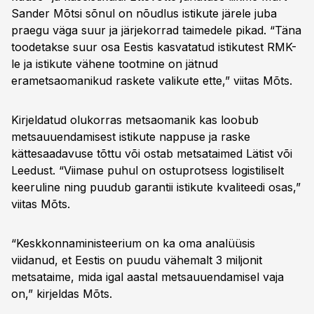
Sander Mõtsi sõnul on nõudlus istikute järele juba
praegu väga suur ja järjekorrad taimedele pikad. “Täna
toodetakse suur osa Eestis kasvatatud istikutest RMK-
le ja istikute vähene tootmine on jätnud
erametsaomanikud raskete valikute ette,” viitas Mõts.
Kirjeldatud olukorras metsaomanik kas loobub
metsauuendamisest istikute nappuse ja raske
kättesaadavuse tõttu või ostab metsataimed Lätist või
Leedust. “Viimase puhul on ostuprotsess logistiliselt
keeruline ning puudub garantii istikute kvaliteedi osas,”
viitas Mõts.
“Keskkonnaministeerium on ka oma analüüsis
viidanud, et Eestis on puudu vähemalt 3 miljonit
metsataime, mida igal aastal metsauuendamisel vaja
on,” kirjeldas Mõts.