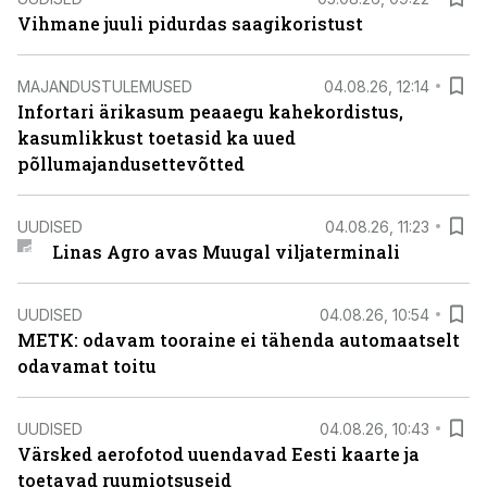
Vihmane juuli pidurdas saagikoristust
MAJANDUSTULEMUSED
04.08.26, 12:14
Infortari ärikasum peaaegu kahekordistus,
kasumlikkust toetasid ka uued
põllumajandusettevõtted
UUDISED
04.08.26, 11:23
Linas Agro avas Muugal viljaterminali
UUDISED
04.08.26, 10:54
METK: odavam tooraine ei tähenda automaatselt
odavamat toitu
UUDISED
04.08.26, 10:43
Värsked aerofotod uuendavad Eesti kaarte ja
toetavad ruumiotsuseid