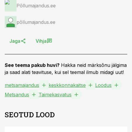
Põllumajandus.ee
põllumajandus.ee
Jaga
Vihja
See teema pakub huvi?
Hakka neid märksõnu jälgima
ja saad alati teavituse, kui sel teemal ilmub midagi uut!
metsamajandus
keskkonnakaitse
Loodus
Metsandus
Taimekasvatus
SEOTUD LOOD
ST