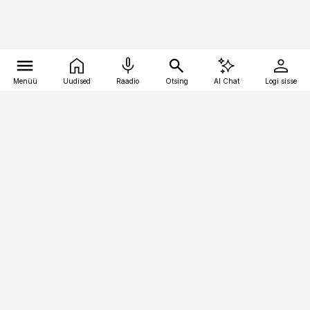
Menüü
Uudised
Raadio
Otsing
AI Chat
Logi sisse
Vana-Lõuna 39/1, 19094 Tallinn
(+372) 667 0111
pollumajandus@pollumajandus.ee
Telli
Reklaam
Firmast
Sisu kasutamisõigused
Ajakirjaniku
eetikakoodeks