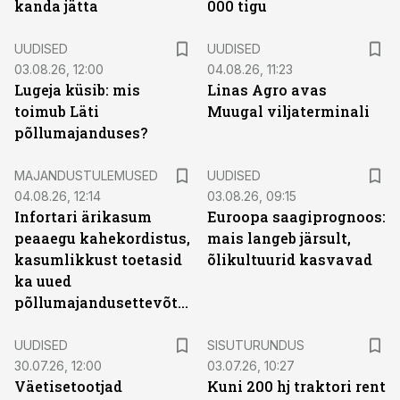
kanda jätta
000 tigu
UUDISED
UUDISED
03.08.26, 12:00
04.08.26, 11:23
Lugeja küsib: mis
Linas Agro avas
toimub Läti
Muugal viljaterminali
põllumajanduses?
MAJANDUSTULEMUSED
UUDISED
04.08.26, 12:14
03.08.26, 09:15
Infortari ärikasum
Euroopa saagiprognoos:
peaaegu kahekordistus,
mais langeb järsult,
kasumlikkust toetasid
õlikultuurid kasvavad
ka uued
põllumajandusettevõtted
ST
UUDISED
SISUTURUNDUS
30.07.26, 12:00
03.07.26, 10:27
Väetisetootjad
Kuni 200 hj traktori rent