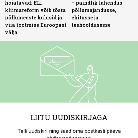
hoiatavad: ELi
– paindlik lahendus
kliimareform võib tõsta
põllumajandusse,
põllumeeste kulusid ja
ehitusse ja
viia tootmise Euroopast
teehooldusesse
välja
LIITU UUDISKIRJAGA
Telli uudiskiri ning saad oma postkasti päeva