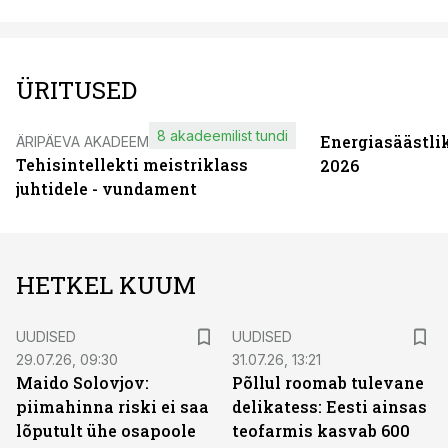
ÜRITUSED
8 akadeemilist tundi
Energiasäästli
ÄRIPÄEVA AKADEEMIA
Tehisintellekti meistriklass
2026
juhtidele - vundament
HETKEL KUUM
UUDISED
UUDISED
29.07.26, 09:30
31.07.26, 13:21
Maido Solovjov:
Põllul roomab tulevane
piimahinna riski ei saa
delikatess: Eesti ainsas
lõputult ühe osapoole
teofarmis kasvab 600