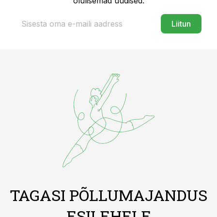
olulisemad uudised.
Liitun
TAGASI PÕLLUMAJANDUS
ESILEHELE