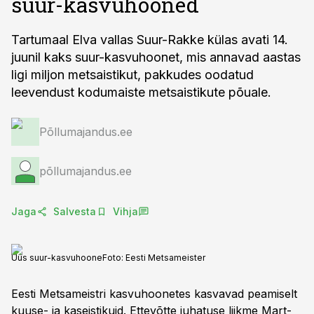
suur-kasvuhooned
Tartumaal Elva vallas Suur-Rakke külas avati 14.
juunil kaks suur-kasvuhoonet, mis annavad aastas
ligi miljon metsaistikut, pakkudes oodatud
leevendust kodumaiste metsaistikute põuale.
Põllumajandus.ee
põllumajandus.ee
Jaga
Salvesta
Vihja
Uus suur-kasvuhoone
Foto:
Eesti Metsameister
Eesti Metsameistri kasvuhoonetes kasvavad peamiselt
kuuse- ja kaseistikuid. Ettevõtte juhatuse liikme Mart-