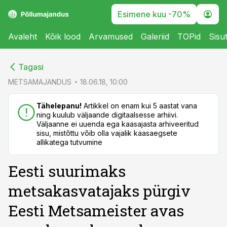
Esimene kuu -70%
Avaleht
Kõik lood
Arvamused
Galeriid
TOPid
Sisu
cebook
cebook
Tagasi
Twitter)
Twitter)
METSAMAJANDUS
18.06.18, 10:00
kedIn
kedIn
Tähelepanu!
Artikkel on enam kui 5 aastat vana
ning kuulub väljaande digitaalsesse arhiivi.
ail
ail
Väljaanne ei uuenda ega kaasajasta arhiveeritud
sisu, mistõttu võib olla vajalik kaasaegsete
k
k
allikatega tutvumine
Eesti suurimaks
metsakasvatajaks pürgiv
Eesti Metsameister avas