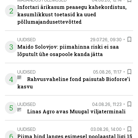
Infortari ärikasum peaaegu kahekordistus,
2
kasumlikkust toetasid ka uued
põllumajandusettevõtted
UUDISED
29.07.26, 09:30
3
Maido Solovjov: piimahinna riski ei saa
lõputult ühe osapoole kanda jätta
UUDISED
05.08.26, 11:17
4
Rahvusvaheline fond paisutab Bioforce’i
kasvu
UUDISED
04.08.26, 11:23
5
Linas Agro avas Muugal viljaterminali
UUDISED
03.08.26, 14:00
6
Piima hind langes esimesel poolaastal ligi 15