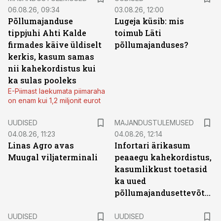
06.08.26, 09:34
03.08.26, 12:00
Põllumajanduse
Lugeja küsib: mis
tippjuhi Ahti Kalde
toimub Läti
firmades käive üldiselt
põllumajanduses?
kerkis, kasum samas
nii kahekordistus kui
ka sulas pooleks
E-Piimast laekumata piimaraha
on enam kui 1,2 miljonit eurot
UUDISED
MAJANDUSTULEMUSED
04.08.26, 11:23
04.08.26, 12:14
Linas Agro avas
Infortari ärikasum
Muugal viljaterminali
peaaegu kahekordistus,
kasumlikkust toetasid
ka uued
põllumajandusettevõtted
UUDISED
UUDISED