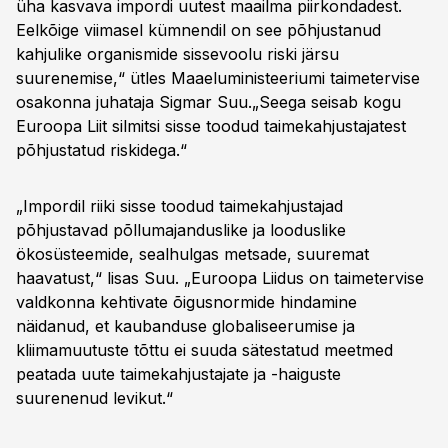
üha kasvava impordi uutest maailma piirkondadest.
Eelkõige viimasel kümnendil on see põhjustanud
kahjulike organismide sissevoolu riski järsu
suurenemise,“ ütles Maaeluministeeriumi taimetervise
osakonna juhataja Sigmar Suu.„Seega seisab kogu
Euroopa Liit silmitsi sisse toodud taimekahjustajatest
põhjustatud riskidega.“
„Impordil riiki sisse toodud taimekahjustajad
põhjustavad põllumajanduslike ja looduslike
ökosüsteemide, sealhulgas metsade, suuremat
haavatust,“ lisas Suu. „Euroopa Liidus on taimetervise
valdkonna kehtivate õigusnormide hindamine
näidanud, et kaubanduse globaliseerumise ja
kliimamuutuste tõttu ei suuda sätestatud meetmed
peatada uute taimekahjustajate ja -haiguste
suurenenud levikut.“