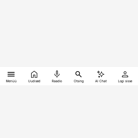
Menüü
Uudised
Raadio
Otsing
AI Chat
Logi sisse
Vana-Lõuna 39/1, 19094 Tallinn
(+372) 667 0111
pollumajandus@pollumajandus.ee