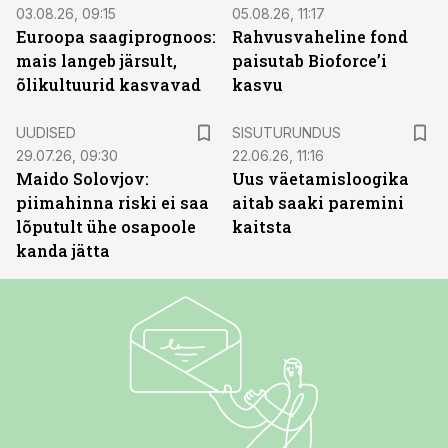
03.08.26, 09:15
05.08.26, 11:17
Euroopa saagiprognoos:
Rahvusvaheline fond
mais langeb järsult,
paisutab Bioforce’i
õlikultuurid kasvavad
kasvu
ST
UUDISED
SISUTURUNDUS
29.07.26, 09:30
22.06.26, 11:16
Maido Solovjov:
Uus väetamisloogika
piimahinna riski ei saa
aitab saaki paremini
lõputult ühe osapoole
kaitsta
kanda jätta