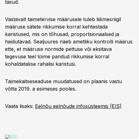
tasud.
Vastavalt taimetervise määrusele tuleb liikmesriigil
määruse sätete rikkumise korral kehtestada
karistused, mis on tõhusad, proportsionaalsed ja
heidutavad. Sealjuures näeb ametliku kontrolli määrus
ette, et määruse normide pettuse või eksitava
tegevuse teel toime pandud rikkumise korral
kohaldatakse rahalisi karistusi.
Taimekaitseseaduse muudatused on plaanis vastu
võtta 2019. a esimeses pooles.
Vaata lisaks:
Eelnõu eelnõude infosüsteemis (EIS)