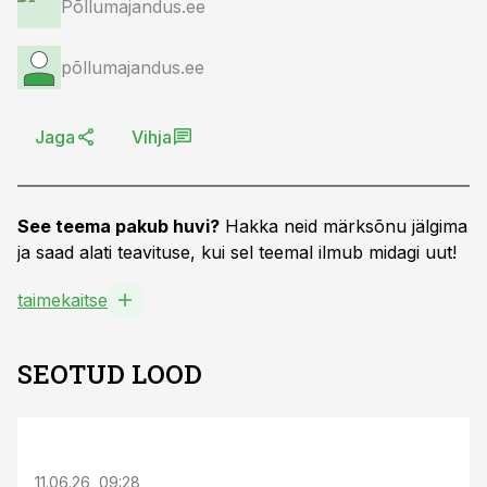
Põllumajandus.ee
põllumajandus.ee
Jaga
Vihja
See teema pakub huvi?
Hakka neid märksõnu jälgima
ja saad alati teavituse, kui sel teemal ilmub midagi uut!
taimekaitse
SEOTUD LOOD
ST
11.06.26, 09:28