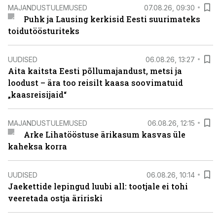
MAJANDUSTULEMUSED
07.08.26, 09:30
Puhk ja Lausing kerkisid Eesti suurimateks
toidutöösturiteks
UUDISED
06.08.26, 13:27
Aita kaitsta Eesti põllumajandust, metsi ja
loodust – ära too reisilt kaasa soovimatuid
„kaasreisijaid“
MAJANDUSTULEMUSED
06.08.26, 12:15
Arke Lihatööstuse ärikasum kasvas üle
kaheksa korra
UUDISED
06.08.26, 10:14
Jaekettide lepingud luubi all: tootjale ei tohi
veeretada ostja äririski