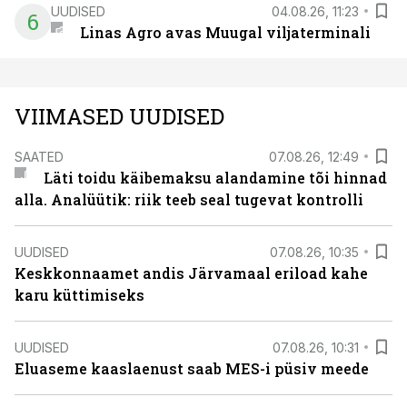
UUDISED
04.08.26, 11:23
6
Linas Agro avas Muugal viljaterminali
VIIMASED UUDISED
SAATED
07.08.26, 12:49
Läti toidu käibemaksu alandamine tõi hinnad
alla. Analüütik: riik teeb seal tugevat kontrolli
UUDISED
07.08.26, 10:35
Keskkonnaamet andis Järvamaal eriload kahe
karu küttimiseks
UUDISED
07.08.26, 10:31
Eluaseme kaaslaenust saab MES-i püsiv meede