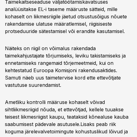
Taimekaitseseaduse väljatöötamiskavatsuses
analüüsitakse EL-i taseme määruste sätteid, mille
kohaselt on liikmesriigile jäetud otsustusõigus nõuete
rakendamise ulatuse määratlemisel, riigisiseste
protseduuride sätestamisel või erandite kasutamisel.
Näiteks on riigil on võimalus rakendada
taimekahjustajate tõrjumiseks, leviku takistamiseks ja
ennetamiseks rangemaid tõrjemeetmeid, kui on
kehtestatud Euroopa Komisjoni rakendusaktides.
Samuti näeb uus taimetervise kord ette ettevõtjate
vastutuse suurendamist.
Ametliku kontrolli määruse kohaselt võivad
sihtliikmesriigid nõuda, et ettevõtjad, kellele tuuakse
teisest liikmesriigist kaupu, teataksid kõnealuse kauba
saabumisest pädevale asutusele.Lisaks peab riik
koguma järelevalvetoimingute kohustuslikud lõivud ja