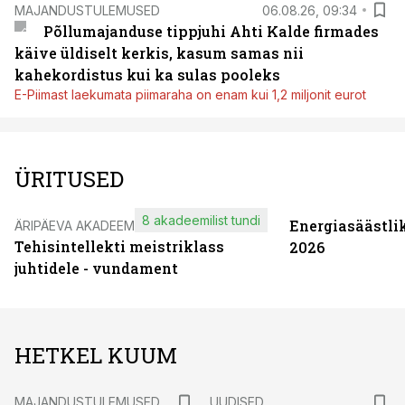
MAJANDUSTULEMUSED
06.08.26, 09:34
Põllumajanduse tippjuhi Ahti Kalde firmades
käive üldiselt kerkis, kasum samas nii
kahekordistus kui ka sulas pooleks
E-Piimast laekumata piimaraha on enam kui 1,2 miljonit eurot
ÜRITUSED
8 akadeemilist tundi
Energiasäästli
ÄRIPÄEVA AKADEEMIA
Tehisintellekti meistriklass
2026
juhtidele - vundament
HETKEL KUUM
MAJANDUSTULEMUSED
UUDISED