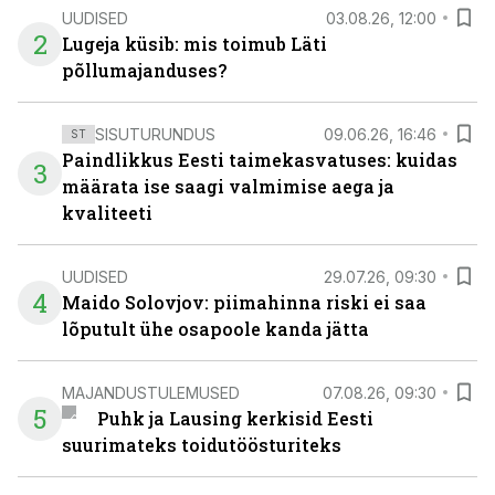
UUDISED
03.08.26, 12:00
2
Lugeja küsib: mis toimub Läti
põllumajanduses?
SISUTURUNDUS
09.06.26, 16:46
ST
Paindlikkus Eesti taimekasvatuses: kuidas
3
määrata ise saagi valmimise aega ja
kvaliteeti
UUDISED
29.07.26, 09:30
4
Maido Solovjov: piimahinna riski ei saa
lõputult ühe osapoole kanda jätta
MAJANDUSTULEMUSED
07.08.26, 09:30
5
Puhk ja Lausing kerkisid Eesti
suurimateks toidutöösturiteks