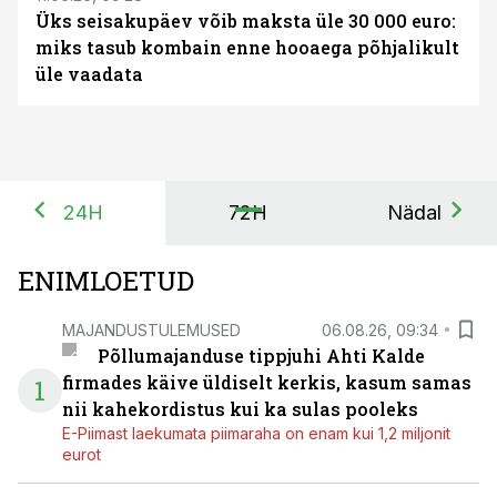
Üks seisakupäev võib maksta üle 30 000 euro:
miks tasub kombain enne hooaega põhjalikult
üle vaadata
24H
72H
Nädal
ENIMLOETUD
MAJANDUSTULEMUSED
06.08.26, 09:34
Põllumajanduse tippjuhi Ahti Kalde
firmades käive üldiselt kerkis, kasum samas
1
nii kahekordistus kui ka sulas pooleks
E-Piimast laekumata piimaraha on enam kui 1,2 miljonit
eurot