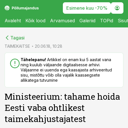
Esimene kuu -70%
Avaleht
Kõik lood
Arvamused
Galeriid
TOPid
Sisu
cebook
cebook
Tagasi
Twitter)
Twitter)
TAIMEKAITSE
20.06.18, 10:28
kedIn
kedIn
Tähelepanu!
Artikkel on enam kui 5 aastat vana
ning kuulub väljaande digitaalsesse arhiivi.
ail
ail
Väljaanne ei uuenda ega kaasajasta arhiveeritud
sisu, mistõttu võib olla vajalik kaasaegsete
k
k
allikatega tutvumine
Ministeerium: tahame hoida
Eesti vaba ohtlikest
taimekahjustajatest