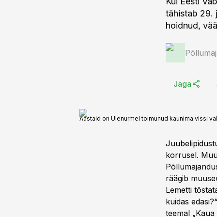
Kui Eesti Va
tähistab 29.
hoidnud, vää
Põlluma
Jaga
Aastaid on Ülenurmel toimunud kaunima vissi val
Juubelipidustu
korrusel. Muus
Põllumajandu
räägib muuseum
Lemetti tõsta
kuidas edasi?
teemal „Kaua 