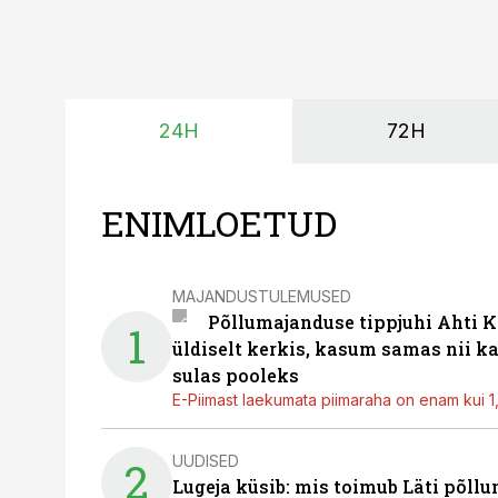
24H
72H
ENIMLOETUD
MAJANDUSTULEMUSED
Põllumajanduse tippjuhi Ahti K
1
üldiselt kerkis, kasum samas nii k
sulas pooleks
E-Piimast laekumata piimaraha on enam kui 1,2
UUDISED
2
Lugeja küsib: mis toimub Läti põll