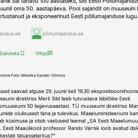
bariik sai tänavu 100 aastaseks, siis Eesti Põllumajan
 juunil oma 50. aastapäeva. Pool sajandit on muuseum
rtustanud ja eksponeerinud Eesti põllumajanduse lugu
jandus.ee
põllumajandus.ee
Salvesta
Vihja
imine.
Foto:
Meelika Sander-Sõrmus
sed saavad alguse 29. juunil kell 16.30 ekspositsioonihoone 
eumi direktriss Merli Sild teeb tutvustava läbilõike Eesti
smuuseumi 50 tegevusaastast. TÜ muuseumi direktriss Ma
ide olulisusest täna ja tulevikus. Maaeluministeeriumi kant
tab küsimuse ja otsib vastuseid teemal „SA Eesti Maaelumu
“. Eesti Maaülikooli professor Rando Värnik loob avatud dis
kestab talupojatarkus?“