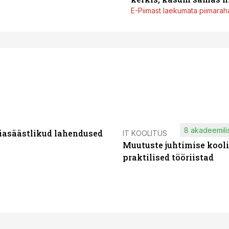
E-Piimast laekumata piimaraha
8 akadeemilis
iasäästlikud lahendused
IT KOOLITUS
Muutuste juhtimise kooli
praktilised tööriistad