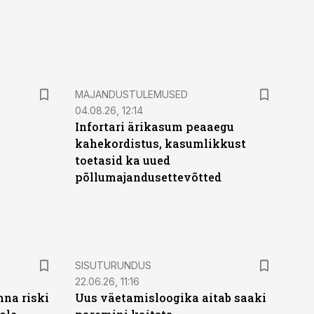
MAJANDUSTULEMUSED
04.08.26, 12:14
Infortari ärikasum peaaegu
kahekordistus, kasumlikkust
toetasid ka uued
põllumajandusettevõtted
ST
SISUTURUNDUS
22.06.26, 11:16
nna riski
Uus väetamisloogika aitab saaki