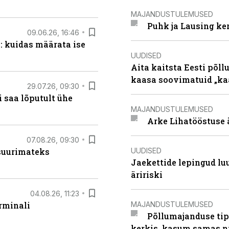
MAJANDUSTULEMUSED
Puhk ja Lausing ke
09.06.26, 16:46
: kuidas määrata ise
UUDISED
Aita kaitsta Eesti põllu
kaasa soovimatuid „kaa
29.07.26, 09:30
 saa lõputult ühe
MAJANDUSTULEMUSED
Arke Lihatööstuse 
07.08.26, 09:30
UUDISED
 suurimateks
Jaekettide lepingud luub
äririski
04.08.26, 11:23
MAJANDUSTULEMUSED
rminali
Põllumajanduse tip
kerkis, kasum samas ni