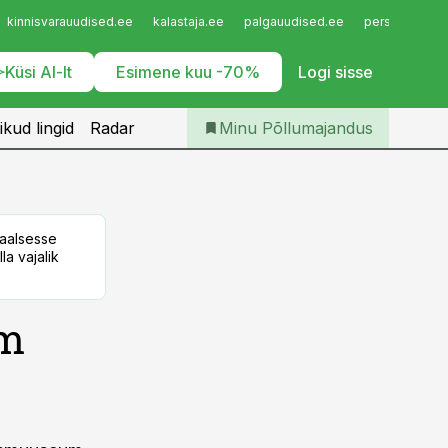
Iseteenindus
kinnisvarauudised.ee
kalastaja.ee
palgauudised.ee
personaliuudi
Telli Põllumajandus
Küsi AI-lt
Esimene kuu -70%
Logi sisse
ikud lingid
Radar
Minu Põllumajandus
taalsesse
la vajalik
um