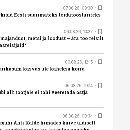
07.08.26, 09:30
rkisid Eesti suurimateks toidutöösturiteks
06.08.26, 13:27
majandust, metsi ja loodust – ära too reisilt
sreisijaid“
06.08.26, 12:15
ärikasum kasvas üle kaheksa korra
06.08.26, 10:14
i all: tootjale ei tohi veeretada ostja
06.08.26, 09:34
pjuhi Ahti Kalde firmades käive üldiselt
i kahekordistus kui ka sulas pooleks