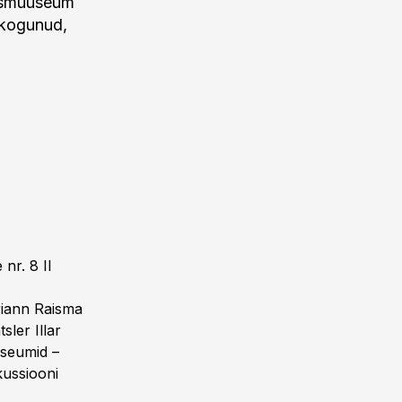
dusmuuseum
 kogunud,
.
nr. 8 II
riann Raisma
sler Illar
useumid –
kussiooni