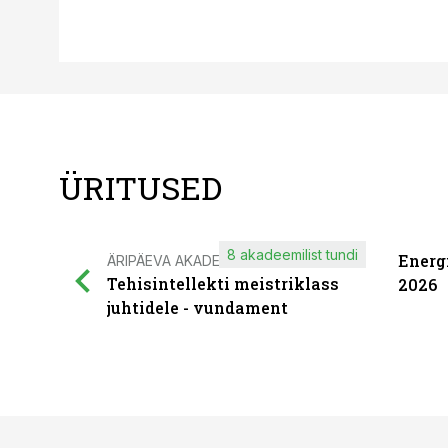
ÜRITUSED
8 akadeemilist tundi
Energ
ÄRIPÄEVA AKADEEMIA
Tehisintellekti meistriklass
2026
juhtidele - vundament