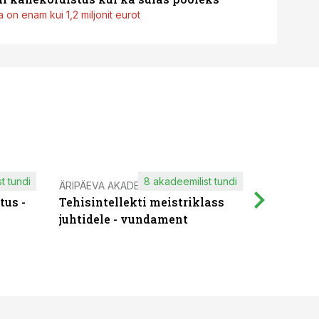
 on enam kui 1,2 miljonit eurot
t tundi
8 akadeemilist tundi
ÄRIPÄEVA AKADEEMIA
IT KOOLIT
tus -
Tehisintellekti meistriklass
Muutuste
juhtidele - vundament
praktilis