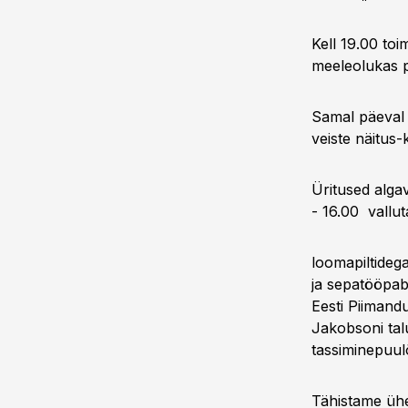
Kell 19.00 toi
meeleolukas 
Samal päeval 
veiste näitus
Üritused alga
- 16.00 vallu
loomapiltideg
ja sepatööpab
Eesti Piiman
Jakobsoni tal
tassiminepuu
Tähistame üh