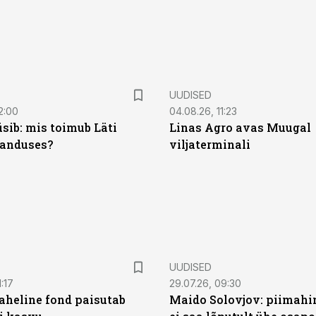
UUDISED
2:00
04.08.26, 11:23
sib: mis toimub Läti
Linas Agro avas Muugal
anduses?
viljaterminali
UUDISED
:17
29.07.26, 09:30
heline fond paisutab
Maido Solovjov: piimahi