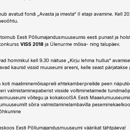
mub avatud fondi „Avasta ja imesta“ II etapi avamine. Kell 20
peoõhtu.
toimub Eesti Põllumajandusmuuseumis eesti punast ja holst
-konkurss
VISS 2018
ja Ülenurme mõisa- ning talupäev.
vad hommikul kell 9.30 näituse „Kirju lehma hullus“ avamise
tavad kaunid vissid muuseumi areeni, kelle seast pärjatakse
a koti maaliminemõisapreili ehtekamberpreilide peen näput
eri valmistaminepaberist visside voltiminetaimede tundma
dusmuuseumi võitegu ja kokakoolSA Eesti Maaelumuuseumid
umuuseumilt sõira valmistaminelambavilla peseminekaelko
lõhkumine
eskoos Eesti Põllumajandusmuuseumi väärikat tähtpäeva!