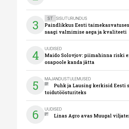
ST
SISUTURUNDUS
3
Paindlikkus Eesti taimekasvatuses
saagi valmimise aega ja kvaliteeti
UUDISED
4
Maido Solovjov: piimahinna riski ei
osapoole kanda jätta
MAJANDUSTULEMUSED
5
Puhk ja Lausing kerkisid Eesti
toidutöösturiteks
UUDISED
6
Linas Agro avas Muugal viljate