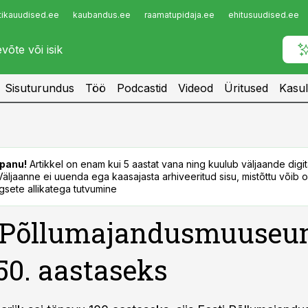
tikauudised.ee
kaubandus.ee
raamatupidaja.ee
ehitusuudised.ee
Infopank
Radar
Sisuturundus
Töö
Podcastid
Videod
Üritused
Kasul
panu!
Artikkel on enam kui 5 aastat vana ning kuulub väljaande digi
. Väljaanne ei uuenda ega kaasajasta arhiveeritud sisu, mistõttu võib ol
sete allikatega tutvumine
i Põllumajandusmuuse
50. aastaseks