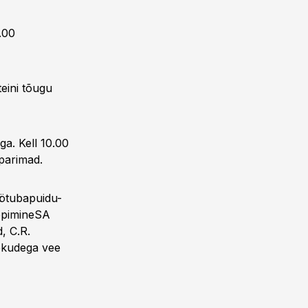
.00
eini tõugu
ga. Kell 10.00
 parimad.
öötubapuidu-
õppimineSA
, C.R.
okudega vee