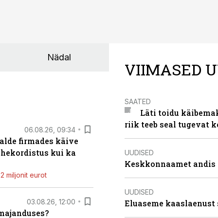
Nädal
VIIMASED U
SAATED
Läti toidu käibema
riik teeb seal tugevat k
06.08.26, 09:34
alde firmades käive
ahekordistus kui ka
UUDISED
Keskkonnaamet andis J
 miljonit eurot
UUDISED
03.08.26, 12:00
Eluaseme kaaslaenust 
umajanduses?