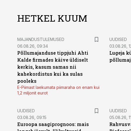
HETKEL KUUM
MAJANDUSTULEMUSED
UUDISED
06.08.26, 09:34
03.08.26, 1
Põllumajanduse tippjuhi Ahti
Lugeja kü
Kalde firmades käive üldiselt
põllumaj
kerkis, kasum samas nii
kahekordistus kui ka sulas
pooleks
E-Piimast laekumata piimaraha on enam kui
1,2 miljonit eurot
UUDISED
UUDISED
03.08.26, 09:15
05.08.26, 11
Euroopa saagiprognoos: mais
Rahvusva