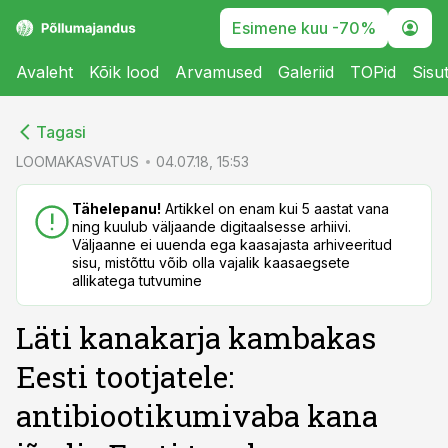
Esimene kuu -70%
Avaleht
Kõik lood
Arvamused
Galeriid
TOPid
Sisu
cebook
cebook
Tagasi
Twitter)
Twitter)
LOOMAKASVATUS
04.07.18, 15:53
kedIn
kedIn
Tähelepanu!
Artikkel on enam kui 5 aastat vana
ning kuulub väljaande digitaalsesse arhiivi.
ail
ail
Väljaanne ei uuenda ega kaasajasta arhiveeritud
sisu, mistõttu võib olla vajalik kaasaegsete
k
k
allikatega tutvumine
Läti kanakarja kambakas
Eesti tootjatele:
antibiootikumivaba kana