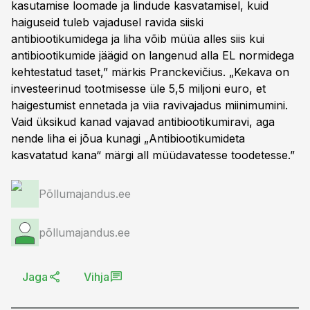
kasutamise loomade ja lindude kasvatamisel, kuid
haiguseid tuleb vajadusel ravida siiski
antibiootikumidega ja liha võib müüa alles siis kui
antibiootikumide jäägid on langenud alla EL normidega
kehtestatud taset,” märkis Pranckevičius. „Kekava on
investeerinud tootmisesse üle 5,5 miljoni euro, et
haigestumist ennetada ja viia ravivajadus miinimumini.
Vaid üksikud kanad vajavad antibiootikumiravi, aga
nende liha ei jõua kunagi „Antibiootikumideta
kasvatatud kana“ märgi all müüdavatesse toodetesse.”
Põllumajandus.ee
põllumajandus.ee
Jaga
Vihja