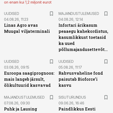
on enam kui 1,2 miljonit eurot
UUDISED
MAJANDUSTULEMUSED
04.08.26, 11:23
04.08.26, 12:14
Linas Agro avas
Infortari ärikasum
Muugal viljaterminali
peaaegu kahekordistus,
kasumlikkust toetasid
ka uued
põllumajandusettevõtted
UUDISED
UUDISED
03.08.26, 09:15
05.08.26, 11:17
Euroopa saagiprognoos:
Rahvusvaheline fond
mais langeb järsult,
paisutab Bioforce’i
õlikultuurid kasvavad
kasvu
ST
MAJANDUSTULEMUSED
SISUTURUNDUS
07.08.26, 09:30
09.06.26, 16:46
Puhk ja Lausing
Paindlikkus Eesti