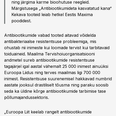
ning järgima karme bioohutuse reegleid.
Märgistusega „Antibiootikumideta kasvatatud kana“
Kekava tooteid leiab hetkel Eestis Maxima
poodidest.
Antibiootikumide vabad tooted aitavad võidelda
antibakteriaalse resistentsuse probleemiga, mis
ohustab nii inimeste kui loomade tervist kui tarbitavaid
toiduaineid. Maailma Tervishoiuorganisatsiooni
andmetel sureb antibiootikumide resistentsuse
tagajärjel igal aastal vähemalt 25 000 inimest ainuüksi
Euroopa Liidus ning terves maailmas ligi 700 000
inimest. Resistentsuse suurenemisel hakkavad numbrid
aastate jooksul drastiliselt tõusma ning paraku soosib
seda ka üldine kõrge antibiootikumide tarbimise tase
põllumajandussektoris.
„Euroopa Liit keelab rangelt antibiootikumide