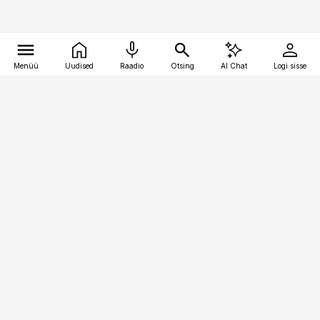
Menüü
Uudised
Raadio
Otsing
AI Chat
Logi sisse
Vana-Lõuna 39/1, 19094 Tallinn
(+372) 667 0111
pollumajandus@pollumajandus.ee
Telli
Reklaam
Firmast
Sisu kasutamisõigused
Ajakirjaniku
eetikakoodeks
Üldtingimused
Privaatsustingimused