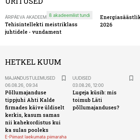
ÜRITUSED
8 akadeemilist tundi
Energiasäästli
ÄRIPÄEVA AKADEEMIA
Tehisintellekti meistriklass
2026
juhtidele - vundament
HETKEL KUUM
MAJANDUSTULEMUSED
UUDISED
06.08.26, 09:34
03.08.26, 12:00
Põllumajanduse
Lugeja küsib: mis
tippjuhi Ahti Kalde
toimub Läti
firmades käive üldiselt
põllumajanduses?
kerkis, kasum samas
nii kahekordistus kui
ka sulas pooleks
E-Piimast laekumata piimaraha