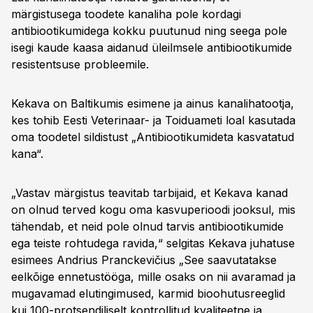
märgistusega toodete kanaliha pole kordagi
antibiootikumidega kokku puutunud ning seega pole
isegi kaude kaasa aidanud üleilmsele antibiootikumide
resistentsuse probleemile.
Kekava on Baltikumis esimene ja ainus kanalihatootja,
kes tohib Eesti Veterinaar- ja Toiduameti loal kasutada
oma toodetel sildistust „Antibiootikumideta kasvatatud
kana“.
„Vastav märgistus teavitab tarbijaid, et Kekava kanad
on olnud terved kogu oma kasvuperioodi jooksul, mis
tähendab, et neid pole olnud tarvis antibiootikumide
ega teiste rohtudega ravida,“ selgitas Kekava juhatuse
esimees Andrius Pranckevičius „See saavutatakse
eelkõige ennetustööga, mille osaks on nii avaramad ja
mugavamad elutingimused, karmid bioohutusreeglid
kui 100-protsendiliselt kontrollitud kvaliteetne ja