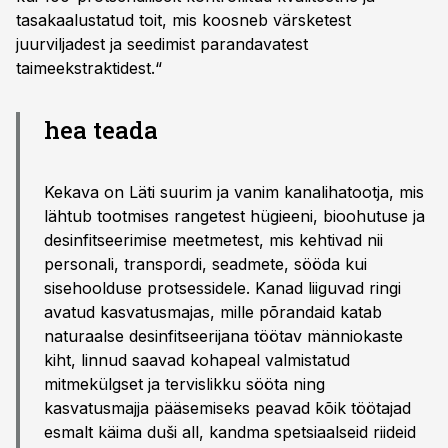
tasakaalustatud toit, mis koosneb värsketest
juurviljadest ja seedimist parandavatest
taimeekstraktidest.“
hea teada
Kekava on Läti suurim ja vanim kanalihatootja, mis
lähtub tootmises rangetest hügieeni, bioohutuse ja
desinfitseerimise meetmetest, mis kehtivad nii
personali, transpordi, seadmete, sööda kui
sisehoolduse protsessidele. Kanad liiguvad ringi
avatud kasvatusmajas, mille põrandaid katab
naturaalse desinfitseerijana töötav männiokaste
kiht, linnud saavad kohapeal valmistatud
mitmekülgset ja tervislikku sööta ning
kasvatusmajja pääsemiseks peavad kõik töötajad
esmalt käima duši all, kandma spetsiaalseid riideid