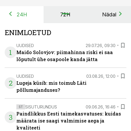
24H
72H
Nädal
ENIMLOETUD
UUDISED
29.07.26, 09:30
1
Maido Solovjov: piimahinna riski ei saa
lõputult ühe osapoole kanda jätta
UUDISED
03.08.26, 12:00
2
Lugeja küsib: mis toimub Läti
põllumajanduses?
SISUTURUNDUS
09.06.26, 16:46
ST
Paindlikkus Eesti taimekasvatuses: kuidas
3
määrata ise saagi valmimise aega ja
kvaliteeti