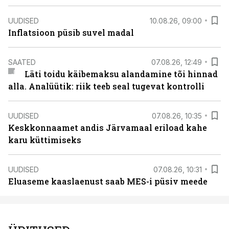
UUDISED
10.08.26, 09:00
Inflatsioon püsib suvel madal
SAATED
07.08.26, 12:49
Läti toidu käibemaksu alandamine tõi hinnad
alla. Analüütik: riik teeb seal tugevat kontrolli
UUDISED
07.08.26, 10:35
Keskkonnaamet andis Järvamaal eriload kahe
karu küttimiseks
UUDISED
07.08.26, 10:31
Eluaseme kaaslaenust saab MES-i püsiv meede