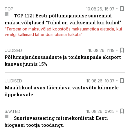
TOP
10.08.26, 16:07
TOP 112 | Eesti põllumajanduse suuremad
maksuvõlglased “Tulud on väiksemad kui kulud”
“Targem on maksuvõlad koostöös maksuametiga ajatada, kui
veelgi kallimaid lahendusi otsima hakata”
UUDISED
10.08.26, 11:19
Põllumajandussaaduste ja toidukaupade eksport
kasvas juunis 15%
UUDISED
10.08.26, 10:37
Maaülikool avas täiendava vastuvõtu kümnele
õppekavale
SAATED
10.08.26, 09:15
Suurinvesteering mitmekordistab Eesti
biogaasi tootja toodangu