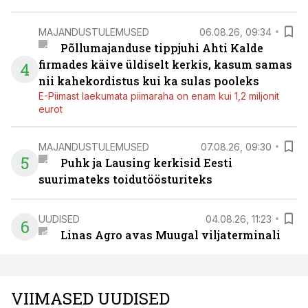
MAJANDUSTULEMUSED
06.08.26, 09:34
Põllumajanduse tippjuhi Ahti Kalde
firmades käive üldiselt kerkis, kasum samas
4
nii kahekordistus kui ka sulas pooleks
E-Piimast laekumata piimaraha on enam kui 1,2 miljonit
eurot
MAJANDUSTULEMUSED
07.08.26, 09:30
5
Puhk ja Lausing kerkisid Eesti
suurimateks toidutöösturiteks
UUDISED
04.08.26, 11:23
6
Linas Agro avas Muugal viljaterminali
VIIMASED UUDISED