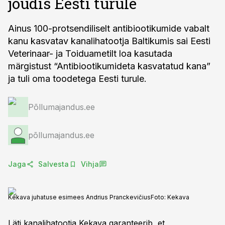
jõudis Eesti turule
Ainus 100-protsendiliselt antibiootikumide vabalt
kanu kasvatav kanalihatootja Baltikumis sai Eesti
Veterinaar- ja Toiduametilt loa kasutada
märgistust “Antibiootikumideta kasvatatud kana”
ja tuli oma toodetega Eesti turule.
Põllumajandus.ee
põllumajandus.ee
Jaga
Salvesta
Vihja
Kekava juhatuse esimees Andrius Pranckevičius
Foto:
Kekava
Läti kanalihatootja Kekava garanteerib, et