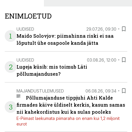
ENIMLOETUD
UUDISED
29.07.26, 09:30
1
Maido Solovjov: piimahinna riski ei saa
lõputult ühe osapoole kanda jätta
UUDISED
03.08.26, 12:00
2
Lugeja küsib: mis toimub Läti
põllumajanduses?
MAJANDUSTULEMUSED
06.08.26, 09:34
Põllumajanduse tippjuhi Ahti Kalde
firmades käive üldiselt kerkis, kasum samas
3
nii kahekordistus kui ka sulas pooleks
E-Piimast laekumata piimaraha on enam kui 1,2 miljonit
eurot