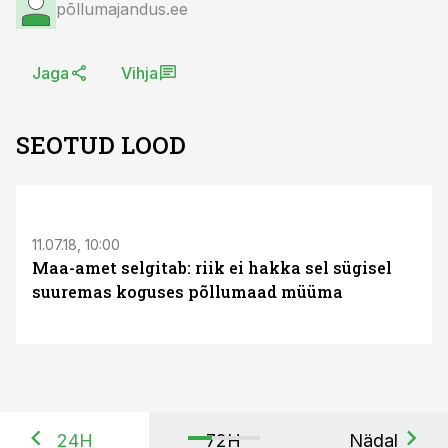
põllumajandus.ee
Jaga
Vihja
SEOTUD LOOD
11.07.18, 10:00
Maa-amet selgitab: riik ei hakka sel sügisel
suuremas koguses põllumaad müüma
24H
72H
Nädal