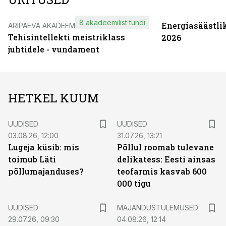
8 akadeemilist tundi
Energiasäästli
ÄRIPÄEVA AKADEEMIA
Tehisintellekti meistriklass
2026
juhtidele - vundament
HETKEL KUUM
UUDISED
UUDISED
03.08.26, 12:00
31.07.26, 13:21
Lugeja küsib: mis
Põllul roomab tulevane
toimub Läti
delikatess: Eesti ainsas
põllumajanduses?
teofarmis kasvab 600
000 tigu
UUDISED
MAJANDUSTULEMUSED
29.07.26, 09:30
04.08.26, 12:14