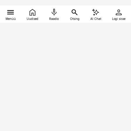
Menüü
Uudised
Raadio
Otsing
AI Chat
Logi sisse
Vana-Lõuna 39/1, 19094 Tallinn
(+372) 667 0111
pollumajandus@pollumajandus.ee
Telli
Reklaam
Firmast
Sisu kasutamisõigused
Ajakirjaniku
eetikakoodeks
Üldtingimused
Privaatsustingimused
Küpsiste poliitika
KKK
Eesti Meediaettevõtete
Eelistuste haldamine