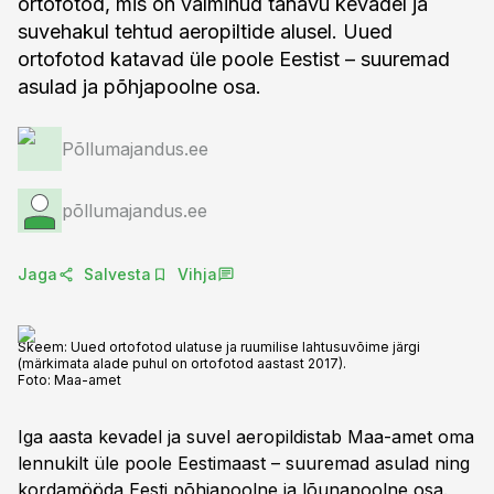
ortofotod, mis on valminud tänavu kevadel ja
suvehakul tehtud aeropiltide alusel. Uued
ortofotod katavad üle poole Eestist – suuremad
asulad ja põhjapoolne osa.
Põllumajandus.ee
põllumajandus.ee
Jaga
Salvesta
Vihja
Skeem: Uued ortofotod ulatuse ja ruumilise lahtusuvõime järgi
(märkimata alade puhul on ortofotod aastast 2017).
Foto:
Maa-amet
Iga aasta kevadel ja suvel aeropildistab Maa-amet oma
lennukilt üle poole Eestimaast – suuremad asulad ning
kordamööda Eesti põhjapoolne ja lõunapoolne osa.