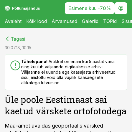
Esimene kuu -70%
Avaleht
Kõik lood
Arvamused
Galeriid
TOPid
Sisu
cebook
cebook
Tagasi
Twitter)
Twitter)
30.07.18, 10:15
kedIn
kedIn
Tähelepanu!
Artikkel on enam kui 5 aastat vana
ning kuulub väljaande digitaalsesse arhiivi.
ail
ail
Väljaanne ei uuenda ega kaasajasta arhiveeritud
sisu, mistõttu võib olla vajalik kaasaegsete
k
k
allikatega tutvumine
Üle poole Eestimaast sai
kaetud värskete ortofotodega
Maa-amet avaldas geoportaalis värsked