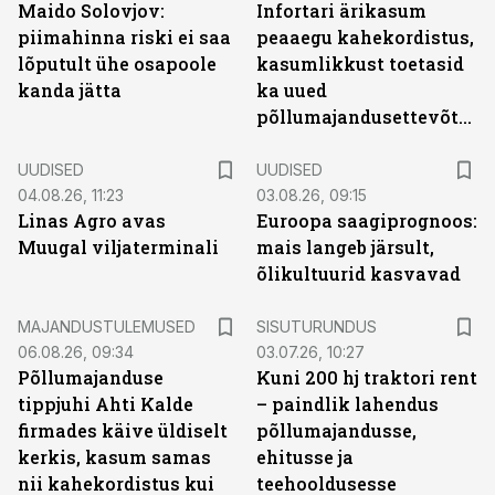
Maido Solovjov:
Infortari ärikasum
piimahinna riski ei saa
peaaegu kahekordistus,
lõputult ühe osapoole
kasumlikkust toetasid
kanda jätta
ka uued
põllumajandusettevõtted
UUDISED
UUDISED
04.08.26, 11:23
03.08.26, 09:15
Linas Agro avas
Euroopa saagiprognoos:
Muugal viljaterminali
mais langeb järsult,
õlikultuurid kasvavad
ST
MAJANDUSTULEMUSED
SISUTURUNDUS
06.08.26, 09:34
03.07.26, 10:27
Põllumajanduse
Kuni 200 hj traktori rent
tippjuhi Ahti Kalde
– paindlik lahendus
firmades käive üldiselt
põllumajandusse,
kerkis, kasum samas
ehitusse ja
nii kahekordistus kui
teehooldusesse