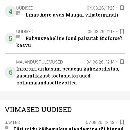
UUDISED
04.08.26, 11:23
4
Linas Agro avas Muugal viljaterminali
UUDISED
05.08.26, 11:17
5
Rahvusvaheline fond paisutab Bioforce’i
kasvu
MAJANDUSTULEMUSED
04.08.26, 12:14
Infortari ärikasum peaaegu kahekordistus,
6
kasumlikkust toetasid ka uued
põllumajandusettevõtted
VIIMASED UUDISED
SAATED
07.08.26, 12:49
Läti toidu käibemaksu alandamine tõi hinnad