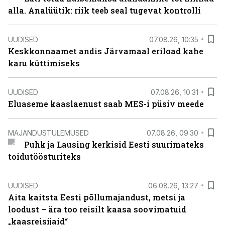
alla. Analüütik: riik teeb seal tugevat kontrolli
UUDISED
07.08.26, 10:35
Keskkonnaamet andis Järvamaal eriload kahe
karu küttimiseks
UUDISED
07.08.26, 10:31
Eluaseme kaaslaenust saab MES-i püsiv meede
MAJANDUSTULEMUSED
07.08.26, 09:30
Puhk ja Lausing kerkisid Eesti suurimateks
toidutöösturiteks
UUDISED
06.08.26, 13:27
Aita kaitsta Eesti põllumajandust, metsi ja
loodust – ära too reisilt kaasa soovimatuid
„kaasreisijaid“