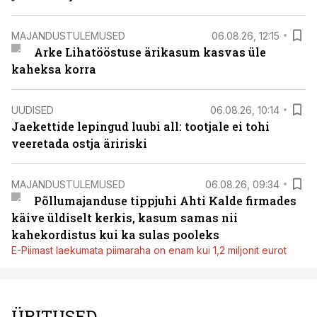
MAJANDUSTULEMUSED
06.08.26, 12:15
Arke Lihatööstuse ärikasum kasvas üle
kaheksa korra
UUDISED
06.08.26, 10:14
Jaekettide lepingud luubi all: tootjale ei tohi
veeretada ostja äririski
MAJANDUSTULEMUSED
06.08.26, 09:34
Põllumajanduse tippjuhi Ahti Kalde firmades
käive üldiselt kerkis, kasum samas nii
kahekordistus kui ka sulas pooleks
E-Piimast laekumata piimaraha on enam kui 1,2 miljonit eurot
ÜRITUSED