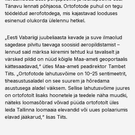
Tänavu lennati põhjaosa. Ortofotode puhul on tegu
töödeldud aerofotodega, mis kajastavad looduses
esinenud olukorda ülelennu hetkel.
„Eesti Vabariigi juubeliaasta kevade ja suve ilmaolud
sagedase pilvitu taevaga soosisid aeropildistamist –
lennud said märksa kiiremini tehtud kui tavaliselt ja
värsked pildid on nüüd kõigile Maa-ameti geoportaalis
kättesaadavad,“ ütles Maa-ameti peadirektor Tambet
Tiits. „Ortofotode lahutusvõime on 10–25 sentimeetrit,
tiheasustusaladel on see suurem ja hõredama
asustusega aladel väiksem. Sellise lahutusvõime juures
on ortofotolt lisaks hoonetele ja teedele näha muudki,
näiteks loomasõbrad võivad püüda ortofotolt üles
leida Tallinna loomaaia elevandid või uues polaariumis
elavad jääkarud,“ lisas Tiits.