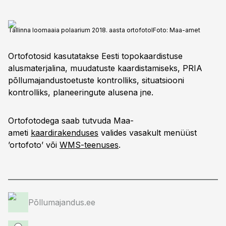
Tallinna loomaaia polaarium 2018. aasta ortofotol
Foto:
Maa-amet
Ortofotosid kasutatakse Eesti topokaardistuse
alusmaterjalina, muudatuste kaardistamiseks, PRIA
põllumajandustoetuste kontrolliks, situatsiooni
kontrolliks, planeeringute alusena jne.
Ortofotodega saab tutvuda Maa-
ameti
kaardirakenduses
valides vasakult menüüst
’ortofoto’ või
WMS-teenuses
.
Põllumajandus.ee