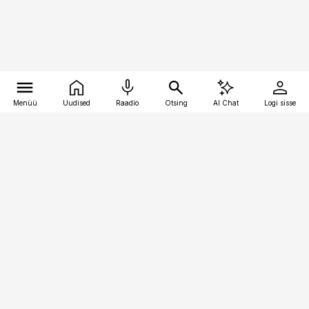
Menüü
Uudised
Raadio
Otsing
AI Chat
Logi sisse
Vana-Lõuna 39/1, 19094 Tallinn
(+372) 667 0111
pollumajandus@pollumajandus.ee
Telli
Reklaam
Firmast
Sisu kasutamisõigused
Ajakirjaniku