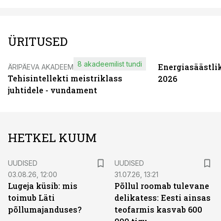
ÜRITUSED
8 akadeemilist tundi
Energiasäästli
ÄRIPÄEVA AKADEEMIA
Tehisintellekti meistriklass
2026
juhtidele - vundament
HETKEL KUUM
UUDISED
UUDISED
03.08.26, 12:00
31.07.26, 13:21
Lugeja küsib: mis
Põllul roomab tulevane
toimub Läti
delikatess: Eesti ainsas
põllumajanduses?
teofarmis kasvab 600