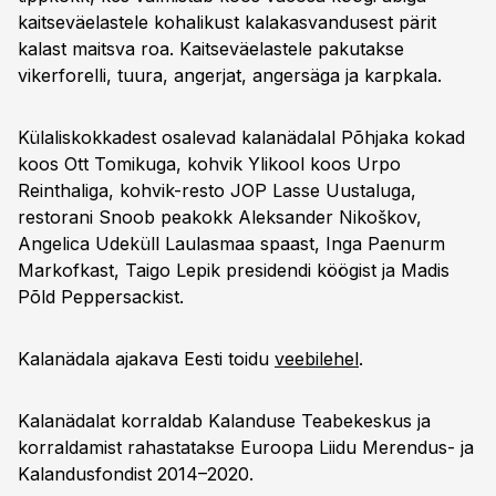
kaitseväelastele kohalikust kalakasvandusest pärit
kalast maitsva roa. Kaitseväelastele pakutakse
vikerforelli, tuura, angerjat, angersäga ja karpkala.
Külaliskokkadest osalevad kalanädalal Põhjaka kokad
koos Ott Tomikuga, kohvik Ylikool koos Urpo
Reinthaliga, kohvik-resto JOP Lasse Uustaluga,
restorani Snoob peakokk Aleksander Nikoškov,
Angelica Udeküll Laulasmaa spaast, Inga Paenurm
Markofkast, Taigo Lepik presidendi köögist ja Madis
Põld Peppersackist.
Kalanädala ajakava Eesti toidu
veebilehel
.
Kalanädalat korraldab Kalanduse Teabekeskus ja
korraldamist rahastatakse Euroopa Liidu Merendus- ja
Kalandusfondist 2014–2020.