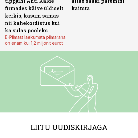
tippjuhi Ahti Kalde
aitab saaki paremini
firmades käive üldiselt
kaitsta
kerkis, kasum samas
nii kahekordistus kui
ka sulas pooleks
E-Piimast laekumata piimaraha
on enam kui 1,2 miljonit eurot
LIITU UUDISKIRJAGA