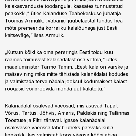
kalakasvanduste toodangule, kaasates tunnustatud
peakokki,“ ütles Kalanduse Teabekeskuse juhataja
Toomas Armulik. „Vabariigi juubelaastal tundus hea
mõte premeerida korraliku kalalõunaga just Eesti
kaitseväge,“ lisas Armulik.
„Kutsun kõiki ka oma pereringis Eesti toidu kuu
raames toimuvast kalanädalast osa võtma,“ ütles
maaeluminister Tarmo Tamm. „Eesti kala on värske ja
maitsev ning miks mitte tähistada kalanädalat kodudes
ja valmistada terve nädala jooksul kodumaisest kalast
roogasid või proovida mõnda uut kalatoitu.“
Kalanädalal osalevad väeosad, mis asuvad Tapal,
Võrus, Tartus, Jõhvis, Ämaris, Paldiskis ning Tallinnas
Tööstuse ja Filtri tänaval. Igasse kalanädalal
osalevasse väeossa läheb üheks päevaks külla
tippkokk, kes valmistab koos väeosa köögi abiga