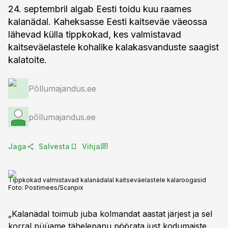
24. septembril algab Eesti toidu kuu raames
kalanädal. Kaheksasse Eesti kaitseväe väeossa
lähevad külla tippkokad, kes valmistavad
kaitseväelastele kohalike kalakasvanduste saagist
kalatoite.
Põllumajandus.ee
põllumajandus.ee
Jaga
Salvesta
Vihja
Tippkokad valmistavad kalanädalal kaitseväelastele kalaroogasid
Foto:
Postimees/Scanpix
„Kalanädal toimub juba kolmandat aastat järjest ja sel
korral püüame tähelepanu pöörata just kodumaiste