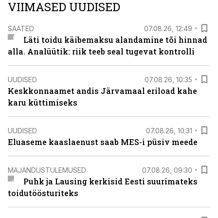
VIIMASED UUDISED
SAATED
07.08.26, 12:49
Läti toidu käibemaksu alandamine tõi hinnad
alla. Analüütik: riik teeb seal tugevat kontrolli
UUDISED
07.08.26, 10:35
Keskkonnaamet andis Järvamaal eriload kahe
karu küttimiseks
UUDISED
07.08.26, 10:31
Eluaseme kaaslaenust saab MES-i püsiv meede
MAJANDUSTULEMUSED
07.08.26, 09:30
Puhk ja Lausing kerkisid Eesti suurimateks
toidutöösturiteks