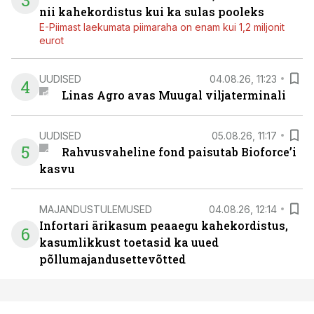
3
nii kahekordistus kui ka sulas pooleks
E-Piimast laekumata piimaraha on enam kui 1,2 miljonit
eurot
UUDISED
04.08.26, 11:23
4
Linas Agro avas Muugal viljaterminali
UUDISED
05.08.26, 11:17
5
Rahvusvaheline fond paisutab Bioforce’i
kasvu
MAJANDUSTULEMUSED
04.08.26, 12:14
Infortari ärikasum peaaegu kahekordistus,
6
kasumlikkust toetasid ka uued
põllumajandusettevõtted