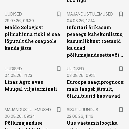
000 tigu
UUDISED
MAJANDUSTULEMUSED
29.07.26, 09:30
04.08.26, 12:14
Maido Solovjov:
Infortari ärikasum
piimahinna riski ei saa
peaaegu kahekordistus,
lõputult ühe osapoole
kasumlikkust toetasid
kanda jätta
ka uued
põllumajandusettevõtted
UUDISED
UUDISED
04.08.26, 11:23
03.08.26, 09:15
Linas Agro avas
Euroopa saagiprognoos:
Muugal viljaterminali
mais langeb järsult,
õlikultuurid kasvavad
ST
MAJANDUSTULEMUSED
SISUTURUNDUS
06.08.26, 09:34
22.06.26, 11:16
Põllumajanduse
Uus väetamisloogika