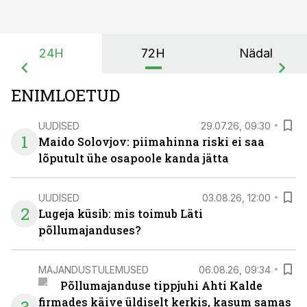
24H
72H
Nädal
ENIMLOETUD
UUDISED
29.07.26, 09:30
1
Maido Solovjov: piimahinna riski ei saa
lõputult ühe osapoole kanda jätta
UUDISED
03.08.26, 12:00
2
Lugeja küsib: mis toimub Läti
põllumajanduses?
MAJANDUSTULEMUSED
06.08.26, 09:34
Põllumajanduse tippjuhi Ahti Kalde
firmades käive üldiselt kerkis, kasum samas