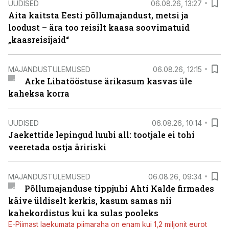
UUDISED
06.08.26, 13:27
Aita kaitsta Eesti põllumajandust, metsi ja
loodust – ära too reisilt kaasa soovimatuid
„kaasreisijaid“
MAJANDUSTULEMUSED
06.08.26, 12:15
Arke Lihatööstuse ärikasum kasvas üle
kaheksa korra
UUDISED
06.08.26, 10:14
Jaekettide lepingud luubi all: tootjale ei tohi
veeretada ostja äririski
MAJANDUSTULEMUSED
06.08.26, 09:34
Põllumajanduse tippjuhi Ahti Kalde firmades
käive üldiselt kerkis, kasum samas nii
kahekordistus kui ka sulas pooleks
E-Piimast laekumata piimaraha on enam kui 1,2 miljonit eurot