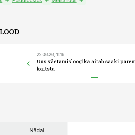
s
Puidutööstus
Metsandus
 LOOD
22.06.26, 11:16
Uus väetamisloogika aitab saaki pare
kaitsta
Nädal