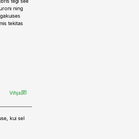
ris tegi see
euroni ning
igakuises
is tekitas
Vihja
se, kui sel