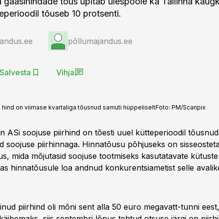
 gaasihindade tõus upitab ülespoole ka Tallinna kaugk
eperioodil tõuseb 10 protsenti.
jandus.ee
põllumajandus.ee
Salvesta
Vihja
ind on viimase kvartaliga tõusnud samuti hüppeliselt
Foto:
PM/Scanpix
linn ASi soojuse piirhind on tõesti uuel kütteperioodil tõusnu
ud soojuse piirhinnaga. Hinnatõusu põhjuseks on sisseostet
õus, mida mõjutasid soojuse tootmiseks kasutatavate kütuste
tas hinnatõusule loa andnud konkurentsiametist selle avalik
inud piirhind oli mõni sent alla 50 euro megavatt-tunni eest,
käibemaks, siis septembri lõpus tehtud otsuse järgi on piirhi