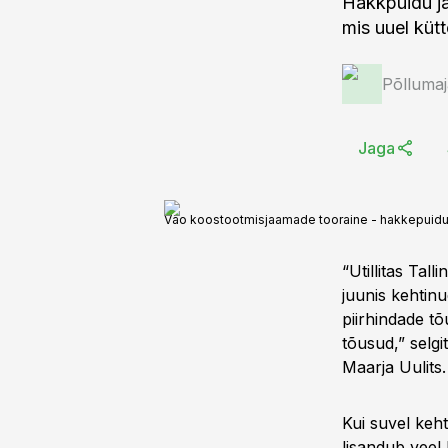
Hakkpuidu ja
mis uuel kütt
Põlluma
Jaga
Väo koostootmisjaamade tooraine - hakkepuidu h
“Utillitas Tal
juunis kehtin
piirhindade t
tõusud,” selgi
Maarja Uulits.
Kui suvel keht
lisandub veel 