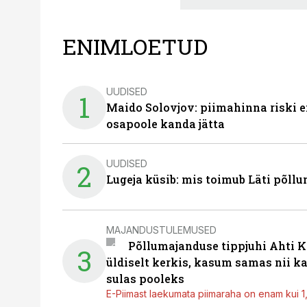
ENIMLOETUD
UUDISED
1
Maido Solovjov: piimahinna riski ei
osapoole kanda jätta
UUDISED
2
Lugeja küsib: mis toimub Läti põll
MAJANDUSTULEMUSED
Põllumajanduse tippjuhi Ahti K
3
üldiselt kerkis, kasum samas nii k
sulas pooleks
E-Piimast laekumata piimaraha on enam kui 1,2