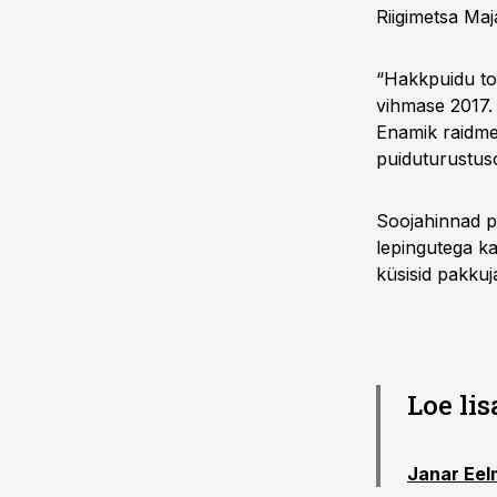
Riigimetsa Ma
“Hakkpuidu to
vihmase 2017. 
Enamik raidmei
puiduturustus
Soojahinnad pü
lepingutega ka
küsisid pakkuj
Loe li
Janar Eel