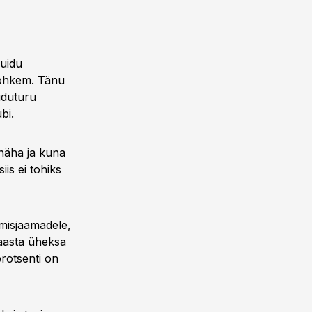
muidu
 rohkem. Tänu
iduturu
bi.
 näha ja kuna
is ei tohiks
tmisjaamadele,
.aasta üheksa
rotsenti on