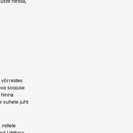
ütte hinda,
d võrreldes
ava soojuse
 hinna
e suhete juht
 millele
nd Utilitase