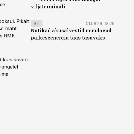
le.
viljaterminali
ksul. Pikalt
ST
01.06.26, 13:29
se maht.
Nutikad akusalvestid muudavad
tas RMK
päikeseenergia taas tasuvaks
d kuni suveni
 hangetel
pima.