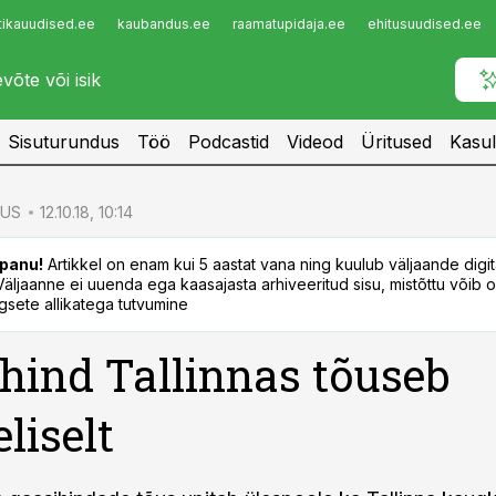
tikauudised.ee
kaubandus.ee
raamatupidaja.ee
ehitusuudised.ee
Infopank
Radar
Sisuturundus
Töö
Podcastid
Videod
Üritused
Kasul
US
12.10.18, 10:14
panu!
Artikkel on enam kui 5 aastat vana ning kuulub väljaande digi
. Väljaanne ei uuenda ega kaasajasta arhiveeritud sisu, mistõttu võib ol
sete allikatega tutvumine
hind Tallinnas tõuseb
liselt