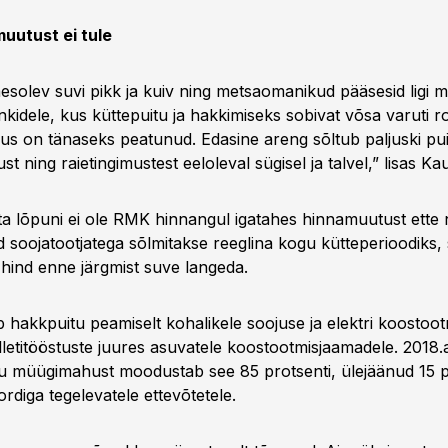
uutust ei tule
esolev suvi pikk ja kuiv ning metsaomanikud pääsesid ligi 
 lankidele, kus küttepuitu ja hakkimiseks sobivat võsa varuti
õus on tänaseks peatunud. Edasine areng sõltub paljuski pu
st ning raietingimustest eeloleval sügisel ja talvel,” lisas Kau
sta lõpuni ei ole RMK hinnangul igatahes hinnamuutust ette
soojatootjatega sõlmitakse reeglina kogu kütteperioodiks, si
hind enne järgmist suve langeda.
hakkpuitu peamiselt kohalikele soojuse ja elektri koostoo
lletitööstuste juures asuvatele koostootmisjaamadele. 2018
 müügimahust moodustab see 85 protsenti, ülejäänud 15 p
diga tegelevatele ettevõtetele.