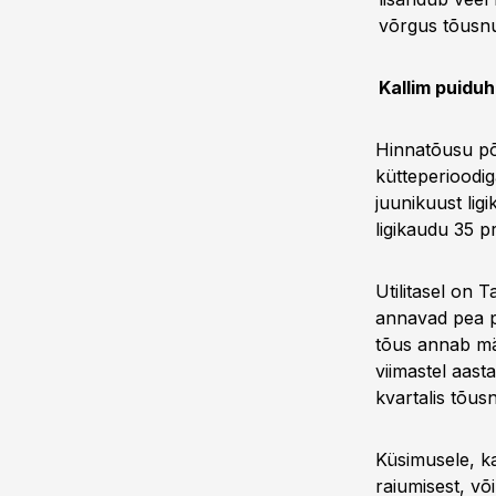
võrgus tõusnu
Kallim puiduh
Hinnatõusu põh
kütteperioodig
juunikuust lig
ligikaudu 35 pr
Utilitasel on 
annavad pea p
tõus annab mä
viimastel aast
kvartalis tõus
Küsimusele, k
raiumisest, võ