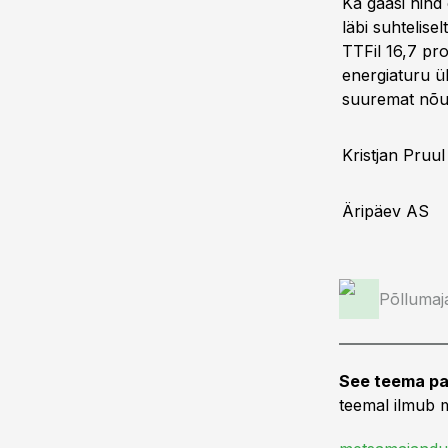
Ka gaasi hind
läbi suhtelise
TTFil 16,7 pro
energiaturu ü
suuremat nõud
Kristjan Pruul
Äripäev AS
Põllumaj
See teema pa
teemal ilmub m