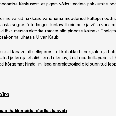
jandamise Keskusest, et pigem võiks vaadata pakkumise poo
orme varud hakkasid vähenema möödunud kütteperioodi joo
aasta sügise tõttu langes tuntavalt raidmete ja võsa varumi
d läks metsatraktorite rataste alla pinnase kaitseks,” selgi
osakonna juhataja Ulvar Kaubi.
sisid tänavu all sellepärast, et kohalikud energiatootjad oli
etud ja tarnijatel olid varud olemas, kuid uue kütteperioodi
ad kõrgemat hinda, millega energiatootjad olid sunnitud lep
saks
maa: hakkepuidu nõudlus kasvab