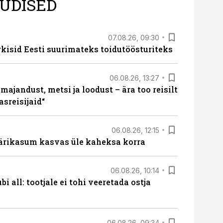
UDISED
07.08.26, 09:30
rkisid Eesti suurimateks toidutöösturiteks
06.08.26, 13:27
majandust, metsi ja loodust – ära too reisilt
sreisijaid“
06.08.26, 12:15
ärikasum kasvas üle kaheksa korra
06.08.26, 10:14
i all: tootjale ei tohi veeretada ostja
06.08.26, 09:34