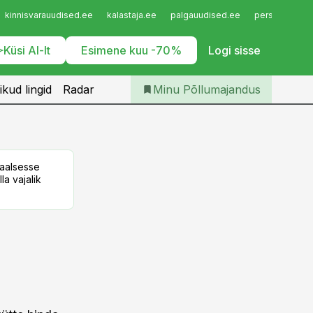
Iseteenindus
kinnisvarauudised.ee
kalastaja.ee
palgauudised.ee
personaliuudi
Telli Põllumajandus
Küsi AI-lt
Esimene kuu -70%
Logi sisse
ikud lingid
Radar
Minu Põllumajandus
taalsesse
la vajalik