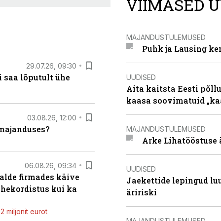
VIIMASED U
MAJANDUSTULEMUSED
Puhk ja Lausing ke
29.07.26, 09:30
 saa lõputult ühe
UUDISED
Aita kaitsta Eesti põllu
kaasa soovimatuid „kaa
03.08.26, 12:00
umajanduses?
MAJANDUSTULEMUSED
Arke Lihatööstuse 
06.08.26, 09:34
UUDISED
alde firmades käive
Jaekettide lepingud luub
ahekordistus kui ka
äririski
 miljonit eurot
MAJANDUSTULEMUSED