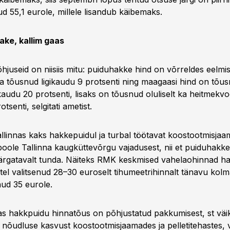
d 55,1 eurole, millele lisandub käibemaks.
ake, kallim gaas
juseid on niisiis mitu: puiduhakke hind on võrreldes eelmi
a tõusnud ligikaudu 9 protsenti ning maagaasi hind on tõu
ikaudu 20 protsenti, lisaks on tõusnud oluliselt ka heitmekvo
otsenti, selgitati ametist.
Tallinnas kaks hakkepuidul ja turbal töötavat koostootmisjaa
oole Tallinna kaugküttevõrgu vajadusest, nii et puiduhakk
rgatavalt tunda. Näiteks RMK keskmised vahelaohinnad ha
atel valitsenud 28–30 euroselt tihumeetrihinnalt tänavu kol
nud 35 eurole.
as hakkpuidu hinnatõus on põhjustatud pakkumisest, st vä
i nõudluse kasvust koostootmisjaamades ja pelletitehastes, v