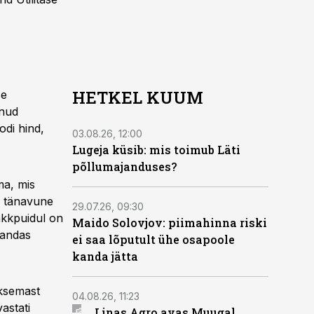
HETKEL KUUM
se
snud
odi hind,
03.08.26, 12:00
Lugeja küsib: mis toimub Läti
põllumajanduses?
ma, mis
e tänavune
29.07.26, 09:30
kkpuidul on
Maido Solovjov: piimahinna riski
mandas
ei saa lõputult ühe osapoole
kanda jätta
iksemast
04.08.26, 11:23
astati
Linas Agro avas Muugal