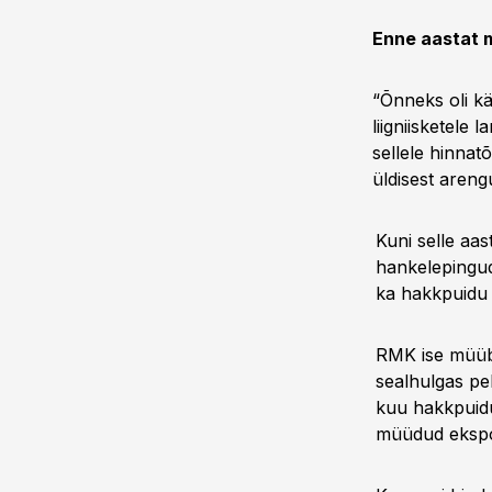
Enne aastat m
“Õnneks oli kä
liigniisketele
sellele hinnat
üldisest arengu
Kuni selle aa
hankelepingud 
ka hakkpuidu 
RMK ise müüb 
sealhulgas pe
kuu hakkpuidu
müüdud ekspor