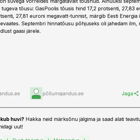
 on suvega võrreldes märgatavalt tõusnud. Ainuüksi septemb
lt tugeva tõusu: GasPoolis tõusis hind 17,2 protsenti, 27,83 
tsenti, 27,81 euroni megavatt-tunnist, märgib Eesti Energia 
levaates. Septembri hinnatõusu põhjuseks oli jahedam ilm, m
lust gaasi järele.
andus.ee
põllumajandus.ee
Jaga
kub huvi?
Hakka neid märksõnu jälgima ja saad alati teavitu
idagi uut!