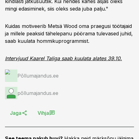
kindlasti jätkusuutlik. Kui nendes kahes asjas oleks
mingi edasiminek, siis oleks seda juba palju."
Kuidas motiveerib Metsä Wood oma praegusi töötajaid
ja millele peaksid tähelepanu pöörama tulevased juhid,
saab kuulata hommikuprogrammist.
Intervjuud Kaarel Taliga saab kuulata alates 39.10.
Põllumajandus.ee
põllumajandus.ee
Jaga
Vihja
See teema pakub huvi?
Hakka neid märksõnu jälgima