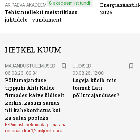
8 akadeemilist tundi
Energiasäästli
ÄRIPÄEVA AKADEEMIA
Tehisintellekti meistriklass
2026
juhtidele - vundament
HETKEL KUUM
MAJANDUSTULEMUSED
UUDISED
06.08.26, 09:34
03.08.26, 12:00
Põllumajanduse
Lugeja küsib: mis
tippjuhi Ahti Kalde
toimub Läti
firmades käive üldiselt
põllumajanduses?
kerkis, kasum samas
nii kahekordistus kui
ka sulas pooleks
E-Piimast laekumata piimaraha
on enam kui 1,2 miljonit eurot