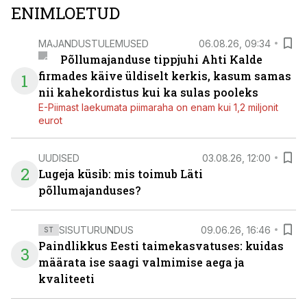
ENIMLOETUD
MAJANDUSTULEMUSED
06.08.26, 09:34
Põllumajanduse tippjuhi Ahti Kalde
firmades käive üldiselt kerkis, kasum samas
1
nii kahekordistus kui ka sulas pooleks
E-Piimast laekumata piimaraha on enam kui 1,2 miljonit
eurot
UUDISED
03.08.26, 12:00
2
Lugeja küsib: mis toimub Läti
põllumajanduses?
SISUTURUNDUS
09.06.26, 16:46
ST
Paindlikkus Eesti taimekasvatuses: kuidas
3
määrata ise saagi valmimise aega ja
kvaliteeti