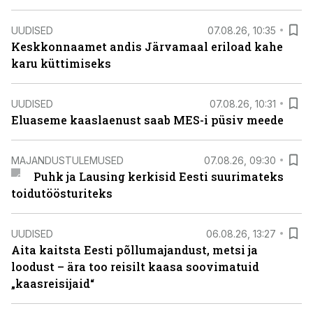
UUDISED
07.08.26, 10:35
Keskkonnaamet andis Järvamaal eriload kahe
karu küttimiseks
UUDISED
07.08.26, 10:31
Eluaseme kaaslaenust saab MES-i püsiv meede
MAJANDUSTULEMUSED
07.08.26, 09:30
Puhk ja Lausing kerkisid Eesti suurimateks
toidutöösturiteks
UUDISED
06.08.26, 13:27
Aita kaitsta Eesti põllumajandust, metsi ja
loodust – ära too reisilt kaasa soovimatuid
„kaasreisijaid“