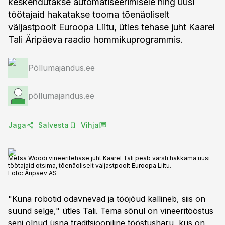
keskendutakse automatiseerimisele ning uusi
töötajaid hakatakse tooma tõenäoliselt
väljastpoolt Euroopa Liitu, ütles tehase juht Kaarel
Tali Äripäeva raadio hommikuprogrammis.
Põllumajandus.ee
põllumajandus.ee
Jaga
Salvesta
Vihja
Metsä Woodi vineeritehase juht Kaarel Tali peab varsti hakkama uusi
töötajaid otsima, tõenäoliselt väljastpoolt Euroopa Liitu.
Foto:
Äripäev AS
"Kuna robotid odavnevad ja tööjõud kallineb, siis on
suund selge," ütles Tali. Tema sõnul on vineeritööstus
seni olnud üsna traditsiooniline tööstusharu, kus on