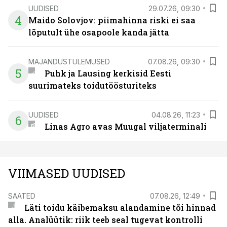
UUDISED
29.07.26, 09:30
4
Maido Solovjov: piimahinna riski ei saa
lõputult ühe osapoole kanda jätta
MAJANDUSTULEMUSED
07.08.26, 09:30
5
Puhk ja Lausing kerkisid Eesti
suurimateks toidutöösturiteks
UUDISED
04.08.26, 11:23
6
Linas Agro avas Muugal viljaterminali
VIIMASED UUDISED
SAATED
07.08.26, 12:49
Läti toidu käibemaksu alandamine tõi hinnad
alla. Analüütik: riik teeb seal tugevat kontrolli