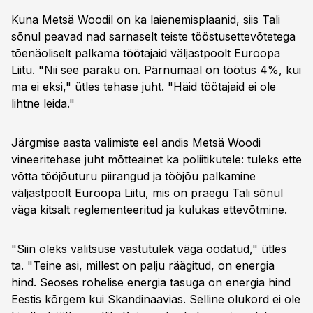
Kuna Metsä Woodil on ka laienemisplaanid, siis Tali
sõnul peavad nad sarnaselt teiste tööstusettevõtetega
tõenäoliselt palkama töötajaid väljastpoolt Euroopa
Liitu. "Nii see paraku on. Pärnumaal on töötus 4%, kui
ma ei eksi," ütles tehase juht. "Häid töötajaid ei ole
lihtne leida."
Järgmise aasta valimiste eel andis Metsä Woodi
vineeritehase juht mõtteainet ka poliitikutele: tuleks ette
võtta tööjõuturu piirangud ja tööjõu palkamine
väljastpoolt Euroopa Liitu, mis on praegu Tali sõnul
väga kitsalt reglementeeritud ja kulukas ettevõtmine.
"Siin oleks valitsuse vastutulek väga oodatud," ütles
ta. "Teine asi, millest on palju räägitud, on energia
hind. Seoses rohelise energia tasuga on energia hind
Eestis kõrgem kui Skandinaavias. Selline olukord ei ole