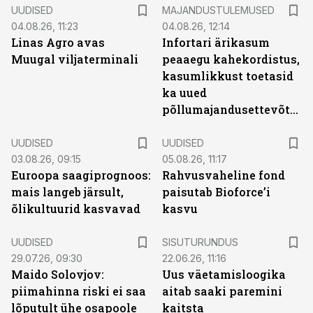
UUDISED
MAJANDUSTULEMUSED
04.08.26, 11:23
04.08.26, 12:14
Linas Agro avas
Infortari ärikasum
Muugal viljaterminali
peaaegu kahekordistus,
kasumlikkust toetasid
ka uued
põllumajandusettevõtted
UUDISED
UUDISED
03.08.26, 09:15
05.08.26, 11:17
Euroopa saagiprognoos:
Rahvusvaheline fond
mais langeb järsult,
paisutab Bioforce’i
õlikultuurid kasvavad
kasvu
ST
UUDISED
SISUTURUNDUS
29.07.26, 09:30
22.06.26, 11:16
Maido Solovjov:
Uus väetamisloogika
piimahinna riski ei saa
aitab saaki paremini
lõputult ühe osapoole
kaitsta