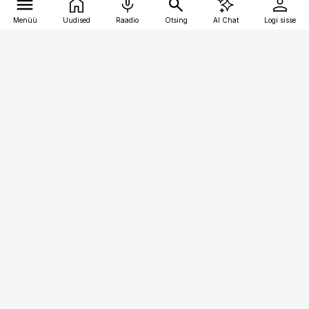
Menüü
Uudised
Raadio
Otsing
AI Chat
Logi sisse
Vana-Lõuna 39/1, 19094 Tallinn
(+372) 667 0111
pollumajandus@pollumajandus.ee
Telli
Reklaam
Firmast
Sisu kasutamisõigused
Ajakirjaniku
eetikakoodeks
Üldtingimused
Privaatsustingimused
Küpsiste poliitika
KKK
Eesti Meediaettevõtete
Eelistuste haldamine
Liit