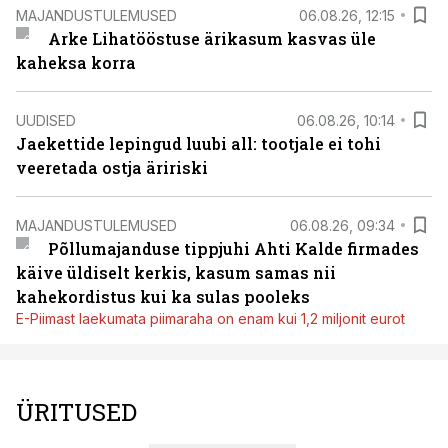
MAJANDUSTULEMUSED
06.08.26, 12:15
Arke Lihatööstuse ärikasum kasvas üle
kaheksa korra
UUDISED
06.08.26, 10:14
Jaekettide lepingud luubi all: tootjale ei tohi
veeretada ostja äririski
MAJANDUSTULEMUSED
06.08.26, 09:34
Põllumajanduse tippjuhi Ahti Kalde firmades
käive üldiselt kerkis, kasum samas nii
kahekordistus kui ka sulas pooleks
E-Piimast laekumata piimaraha on enam kui 1,2 miljonit eurot
ÜRITUSED