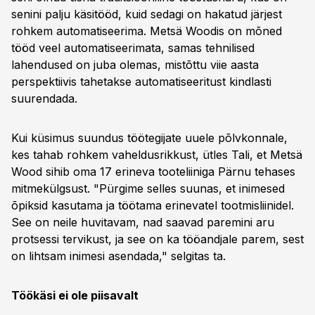
senini palju käsitööd, kuid sedagi on hakatud järjest
rohkem automatiseerima. Metsä Woodis on mõned
tööd veel automatiseerimata, samas tehnilised
lahendused on juba olemas, mistõttu viie aasta
perspektiivis tahetakse automatiseeritust kindlasti
suurendada.
Kui küsimus suundus töötegijate uuele põlvkonnale,
kes tahab rohkem vaheldusrikkust, ütles Tali, et Metsä
Wood sihib oma 17 erineva tooteliiniga Pärnu tehases
mitmekülgsust. "Pürgime selles suunas, et inimesed
õpiksid kasutama ja töötama erinevatel tootmisliinidel.
See on neile huvitavam, nad saavad paremini aru
protsessi tervikust, ja see on ka tööandjale parem, sest
on lihtsam inimesi asendada," selgitas ta.
Töökäsi ei ole piisavalt