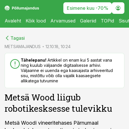
Esimene kuu -70%
Avaleht
Kõik lood
Arvamused
Galeriid
TOPid
Sisu
cebook
cebook
Tagasi
Twitter)
Twitter)
METSAMAJANDUS
12.10.18, 10:24
kedIn
kedIn
Tähelepanu!
Artikkel on enam kui 5 aastat vana
ning kuulub väljaande digitaalsesse arhiivi.
ail
ail
Väljaanne ei uuenda ega kaasajasta arhiveeritud
sisu, mistõttu võib olla vajalik kaasaegsete
k
k
allikatega tutvumine
Metsä Wood liigub
robotikesksesse tulevikku
Metsä Woodi vineeritehases Pärnumaal