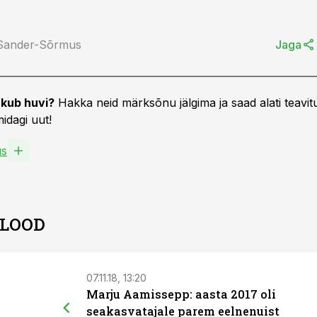
 Sander-Sõrmus
Jaga
kub huvi?
Hakka neid märksõnu jälgima ja saad alati teavitu
idagi uut!
us
 LOOD
07.11.18, 13:20
Marju Aamissepp: aasta 2017 oli
seakasvatajale parem eelnenuist