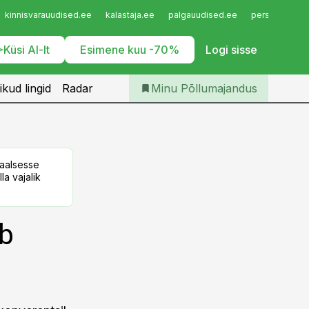
Iseteenindus
kinnisvarauudised.ee
kalastaja.ee
palgauudised.ee
personaliuudi
Telli Põllumajandus
Küsi AI-lt
Esimene kuu -70%
Logi sisse
ikud lingid
Radar
Minu Põllumajandus
taalsesse
la vajalik
b