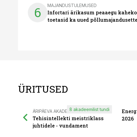
MAJANDUSTULEMUSED
6
Infortari ärikasum peaaegu kaheko
toetasid ka uued põllumajandusett
ÜRITUSED
8 akadeemilist tundi
Energ
ÄRIPÄEVA AKADEEMIA
Tehisintellekti meistriklass
2026
juhtidele - vundament