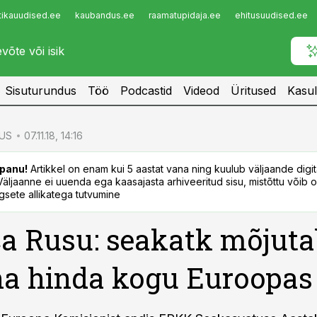
tikauudised.ee
kaubandus.ee
raamatupidaja.ee
ehitusuudised.ee
Infopank
Radar
Sisuturundus
Töö
Podcastid
Videod
Üritused
Kasul
US
07.11.18, 14:16
panu!
Artikkel on enam kui 5 aastat vana ning kuulub väljaande digi
. Väljaanne ei uuenda ega kaasajasta arhiveeritud sisu, mistõttu võib ol
sete allikatega tutvumine
a Rusu: seakatk mõjuta
ha hinda kogu Euroopas