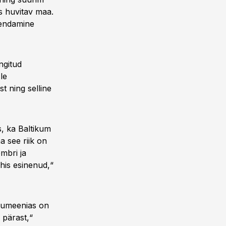
as huvitav maa.
iendamine
ingitud
le
t ning selline
, ka Baltikum
a see riik on
embri ja
his esinenud,“
Rumeenias on
 pärast,“