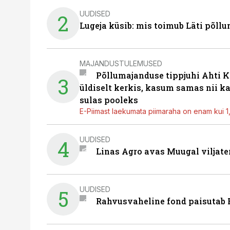
UUDISED
2
Lugeja küsib: mis toimub Läti põll
MAJANDUSTULEMUSED
Põllumajanduse tippjuhi Ahti K
3
üldiselt kerkis, kasum samas nii k
sulas pooleks
E-Piimast laekumata piimaraha on enam kui 1,2
UUDISED
4
Linas Agro avas Muugal viljate
UUDISED
5
Rahvusvaheline fond paisutab B