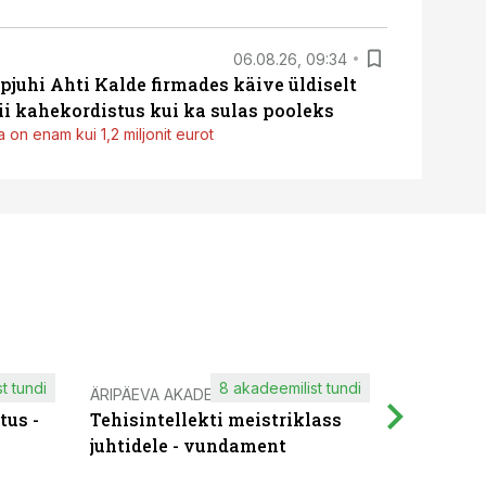
06.08.26, 09:34
pjuhi Ahti Kalde firmades käive üldiselt
i kahekordistus kui ka sulas pooleks
 on enam kui 1,2 miljonit eurot
t tundi
8 akadeemilist tundi
ÄRIPÄEVA AKADEEMIA
IT KOOLIT
tus -
Tehisintellekti meistriklass
Muutuste
juhtidele - vundament
praktilis