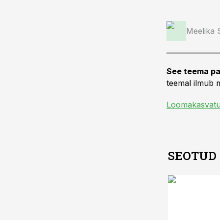
Meelika
See teema pa
teemal ilmub m
Loomakasvat
SEOTUD