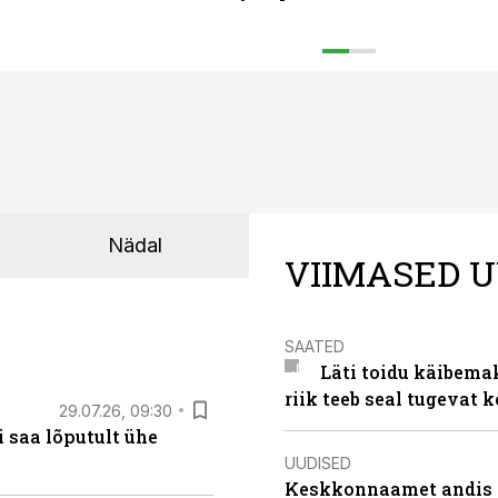
Nädal
VIIMASED U
SAATED
Läti toidu käibema
riik teeb seal tugevat k
29.07.26, 09:30
 saa lõputult ühe
UUDISED
Keskkonnaamet andis J