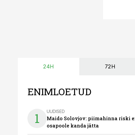
24H
72H
ENIMLOETUD
UUDISED
1
Maido Solovjov: piimahinna riski ei
osapoole kanda jätta