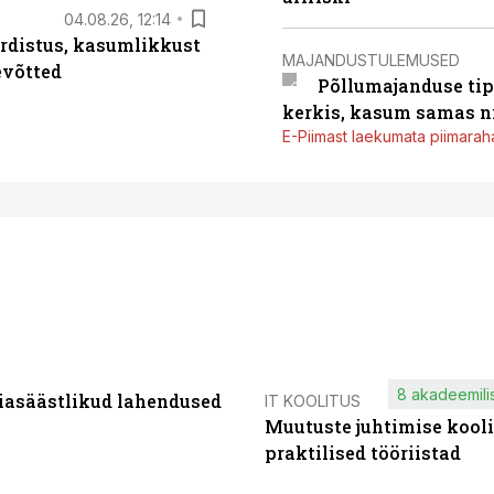
04.08.26, 12:14
rdistus, kasumlikkust
MAJANDUSTULEMUSED
evõtted
Põllumajanduse tip
kerkis, kasum samas ni
E-Piimast laekumata piimaraha
8 akadeemilis
iasäästlikud lahendused
IT KOOLITUS
Muutuste juhtimise kooli
praktilised tööriistad