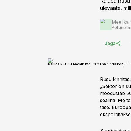
Raluca Rusu
ülevaate, mi
Meelika
Põllumaja
Jaga
Raluca Rusu: seakatk mõjutab liha hinda kogu E
Rusu kinnitas,
„Sektor on suu
moodustab 50% 
sealiha. Me t
tase. Euroopa 
eksporditakse
Suurimad seal