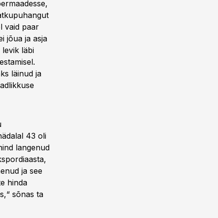
abermaadesse,
 katkupuhangut
l vaid paar
 jõua ja asja
levik läbi
kestamisel.
ks läinud ja
eadlikkuse
u
nädalal 43 oli
 hind langenud
kspordiaasta,
enud ja see
te hinda
s,“ sõnas ta