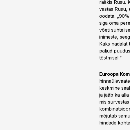
rääkis Rusu. 
vastas Rusu, e
oodata. „90% 
siga oma pere
võeti suhtelis
inimeste, seeg
Kaks nädalat t
paljud puuduse
tõstmisel.“
Euroopa Komis
hinnaülevaates
keskmine seal
ja jääb ka all
mis survestas
kombinatsioon
mõjutab samuti
hindade kohta