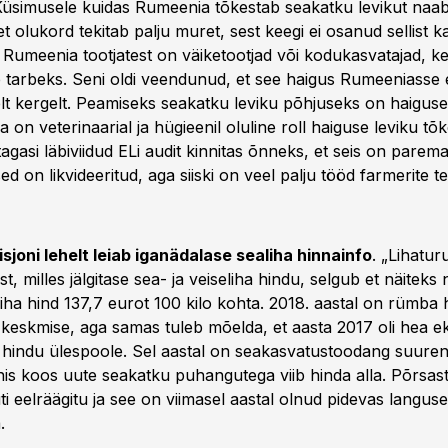
Küsimusele kuidas Rumeenia tõkestab seakatku levikut na
t olukord tekitab palju muret, sest keegi ei osanud sellist
Rumeenia tootjatest on väiketootjad või kodukasvatajad, ke
 tarbeks. Seni oldi veendunud, et see haigus Rumeeniasse ei
elt kergelt. Peamiseks seakatku leviku põhjuseks on haiguse 
a on veterinaarial ja hügieenil oluline roll haiguse leviku tõ
agasi läbiviidud ELi audit kinnitas õnneks, et seis on parema
d on likvideeritud, aga siiski on veel palju tööd farmerite t
joni lehelt leiab iganädalase sealiha hinnainfo
. „Lihatur
t, milles jälgitase sea- ja veiseliha hindu, selgub et näiteks 
iha hind 137,7 eurot 100 kilo kohta. 2018. aastal on rümba
a keskmise, aga samas tuleb mõelda, et aasta 2017 oli hea e
 hindu ülespoole. Sel aastal on seakasvatustoodang suuren
is koos uute seakatku puhangutega viib hinda alla. Põrsas
 eelräägitu ja see on viimasel aastal olnud pidevas languse
.