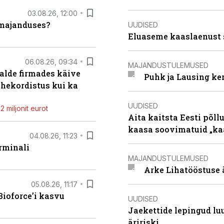
03.08.26, 12:00
umajanduses?
UUDISED
Eluaseme kaaslaenust 
06.08.26, 09:34
MAJANDUSTULEMUSED
alde firmades käive
Puhk ja Lausing ke
ahekordistus kui ka
UUDISED
 miljonit eurot
Aita kaitsta Eesti põllu
kaasa soovimatuid „kaa
04.08.26, 11:23
rminali
MAJANDUSTULEMUSED
Arke Lihatööstuse 
05.08.26, 11:17
ioforce’i kasvu
UUDISED
Jaekettide lepingud luub
äririski