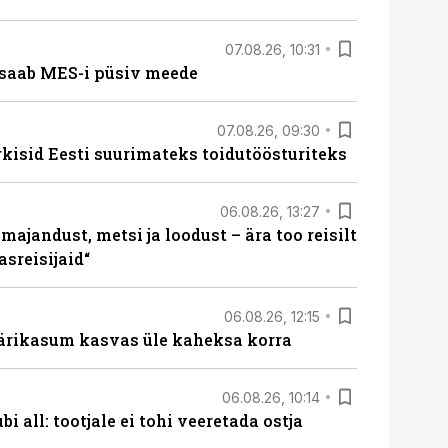
07.08.26, 10:31
saab MES-i püsiv meede
07.08.26, 09:30
rkisid Eesti suurimateks toidutöösturiteks
06.08.26, 13:27
majandust, metsi ja loodust – ära too reisilt
sreisijaid“
06.08.26, 12:15
ärikasum kasvas üle kaheksa korra
06.08.26, 10:14
i all: tootjale ei tohi veeretada ostja