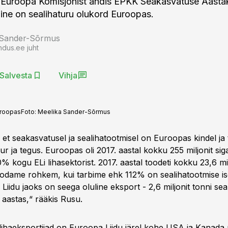
 Euroopa Komisjonist andis EPKK Seakasvatuse Aastak
lline on sealihaturu olukord Euroopas.
 Sander-Sõrmus
ndus.ee juht
Salvesta
Vihja
uroopas
Foto:
Meelika Sander-Sõrmus
 et seakasvatusel ja sealihatootmisel on Euroopas kindel ja t
r ja tegus. Euroopas oli 2017. aastal kokku 255 miljonit sig
kogu ELi lihasektorist. 2017. aastal toodeti kokku 23,6 mil
oodame rohkem, kui tarbime ehk 112% on sealihatootmise i
Liidu jaoks on seega oluline eksport - 2,6 miljonit tonni sea
 aastas,“ rääkis Rusu.
ihaeksportijad on Euroopa Liidu järel kohe USA ja Kanada 