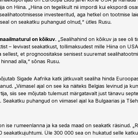
ija on Hiina. „Hiina on tegelikult nii impordi kui ekspordi os
 sealihatootmisesse investeeritud, aga hetkel on tootmise la
a seal on seakatku puhanguid olnud,“ ütles Rusu.
maailmaturul on kõikuv
. „Sealihahind on kõikuv ja see oli t
ist – levivast seakatkust, tollimaksudest mille Hiina on USA
 sellest, et prognoositakse senisest suuremat sealihatootmis
 hinnad alla,“ sõnas Rusu.
jutab Sigade Aafrika katk jätkuvalt sealiha hinda Euroopas
anud. „Viimasel ajal on see ka näiteks Belgias levinud ja kun
tija, siis see mõjutab tulemust märgatavalt just tänavu sept
. Seakatku puhangud on viimasel ajal ka Bulgaarias ja Tšeh
n ise rumeenlanna ja ka seda maad on seakatk räsinud. „
0 seakatkujuhtumi. Üle 300 000 sea on hukatud selle katku