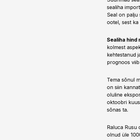
sealiha import
Seal on palju
ootel, sest k
Sealiha hind 
kolmest aspekt
kehtestanud ja
prognoos viib
Tema sõnul mõ
on siin kannat
oluline ekspor
oktoobri kuus
sõnas ta.
Raluca Rusu o
olnud üle 100