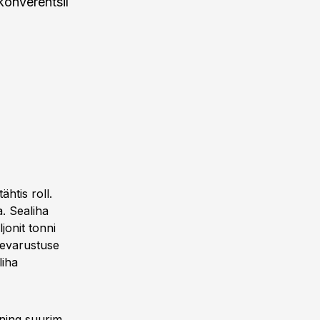
onverentsil
ähtis roll.
a. Sealiha
jonit tonni
sevarustuse
liha
ning suurim