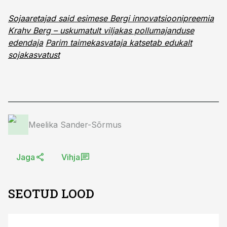
Sojaaretajad said esimese Bergi innovatsioonipreemia
Krahv Berg – uskumatult viljakas pollumajanduse
edendaja
Parim taimekasvataja katsetab edukalt
sojakasvatust
Meelika Sander-Sõrmus
Jaga
Vihja
SEOTUD LOOD
ST