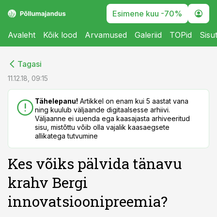
Esimene kuu -70%
Avaleht
Kõik lood
Arvamused
Galeriid
TOPid
Sisu
cebook
cebook
Tagasi
Twitter)
Twitter)
11.12.18, 09:15
kedIn
kedIn
Tähelepanu!
Artikkel on enam kui 5 aastat vana
ning kuulub väljaande digitaalsesse arhiivi.
ail
ail
Väljaanne ei uuenda ega kaasajasta arhiveeritud
sisu, mistõttu võib olla vajalik kaasaegsete
k
k
allikatega tutvumine
Kes võiks pälvida tänavu
krahv Bergi
innovatsioonipreemia?