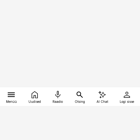
Menüü
Uudised
Raadio
Otsing
AI Chat
Logi sisse
Vana-Lõuna 39/1, 19094 Tallinn
(+372) 667 0111