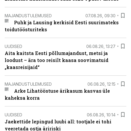
MAJANDUSTULEMUSED
07.08.26, 09:30
Puhk ja Lausing kerkisid Eesti suurimateks
toidutöösturiteks
UUDISED
06.08.26, 13:27
Aita kaitsta Eesti põllumajandust, metsi ja
loodust – ära too reisilt kaasa soovimatuid
„kaasreisijaid“
MAJANDUSTULEMUSED
06.08.26, 12:15
Arke Lihatööstuse ärikasum kasvas üle
kaheksa korra
UUDISED
06.08.26, 10:14
Jaekettide lepingud luubi all: tootjale ei tohi
veeretada ostja äririski