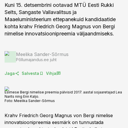
Kuni 15. detsembrini ootavad MTÜ Eesti Rukki
Selts, Sangaste Vallavalitsus ja
Maaeluministeerium ettepanekuid kandidaatide
kohta krahv Friedrich Georg Magnus von Bergi
nimelise innovatsioonipreemia väljaandmiseks.
Meelika Sander-Sõrmus
Põllumajandus.ee juht
Jaga
Salvesta
Vihja
Esimese Bergi nimelise preemia pälvisid 2017. aastal sojaaretajad Lea
Narits ning Enn Kaljo.
Foto:
Meelika Sander-Sõrmus
Krahv Friedrich Georg Magnus von Bergi nimelise
innovatsioonipreemia eesmärk on tunnustada