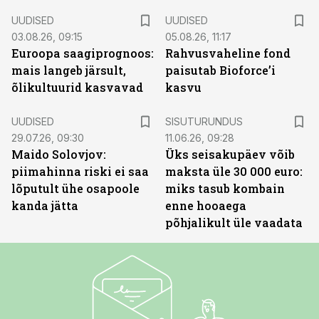
UUDISED
UUDISED
03.08.26, 09:15
05.08.26, 11:17
Euroopa saagiprognoos:
Rahvusvaheline fond
mais langeb järsult,
paisutab Bioforce’i
õlikultuurid kasvavad
kasvu
ST
UUDISED
SISUTURUNDUS
29.07.26, 09:30
11.06.26, 09:28
Maido Solovjov:
Üks seisakupäev võib
piimahinna riski ei saa
maksta üle 30 000 euro:
lõputult ühe osapoole
miks tasub kombain
kanda jätta
enne hooaega
põhjalikult üle vaadata