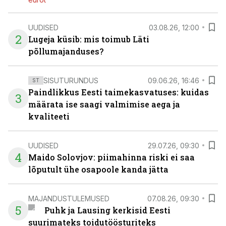
UUDISED
03.08.26, 12:00
2
Lugeja küsib: mis toimub Läti
põllumajanduses?
SISUTURUNDUS
09.06.26, 16:46
ST
Paindlikkus Eesti taimekasvatuses: kuidas
3
määrata ise saagi valmimise aega ja
kvaliteeti
UUDISED
29.07.26, 09:30
4
Maido Solovjov: piimahinna riski ei saa
lõputult ühe osapoole kanda jätta
MAJANDUSTULEMUSED
07.08.26, 09:30
5
Puhk ja Lausing kerkisid Eesti
suurimateks toidutöösturiteks