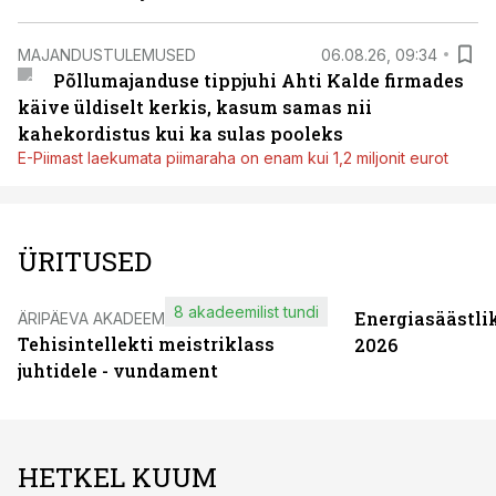
MAJANDUSTULEMUSED
06.08.26, 09:34
Põllumajanduse tippjuhi Ahti Kalde firmades
käive üldiselt kerkis, kasum samas nii
kahekordistus kui ka sulas pooleks
E-Piimast laekumata piimaraha on enam kui 1,2 miljonit eurot
ÜRITUSED
8 akadeemilist tundi
Energiasäästli
ÄRIPÄEVA AKADEEMIA
Tehisintellekti meistriklass
2026
juhtidele - vundament
HETKEL KUUM