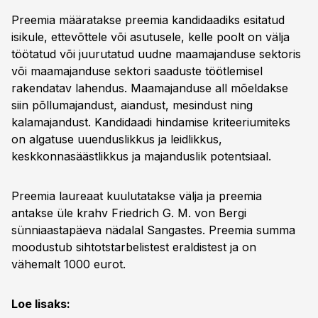
Preemia määratakse preemia kandidaadiks esitatud
isikule, ettevõttele või asutusele, kelle poolt on välja
töötatud või juurutatud uudne maamajanduse sektoris
või maamajanduse sektori saaduste töötlemisel
rakendatav lahendus. Maamajanduse all mõeldakse
siin põllumajandust, aiandust, mesindust ning
kalamajandust. Kandidaadi hindamise kriteeriumiteks
on algatuse uuenduslikkus ja leidlikkus,
keskkonnasäästlikkus ja majanduslik potentsiaal.
Preemia laureaat kuulutatakse välja ja preemia
antakse üle krahv Friedrich G. M. von Bergi
sünniaastapäeva nädalal Sangastes. Preemia summa
moodustub sihtotstarbelistest eraldistest ja on
vähemalt 1000 eurot.
Loe lisaks: