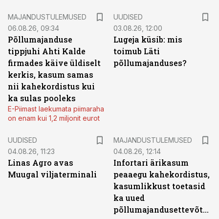
MAJANDUSTULEMUSED
UUDISED
06.08.26, 09:34
03.08.26, 12:00
Põllumajanduse
Lugeja küsib: mis
tippjuhi Ahti Kalde
toimub Läti
firmades käive üldiselt
põllumajanduses?
kerkis, kasum samas
nii kahekordistus kui
ka sulas pooleks
E-Piimast laekumata piimaraha
on enam kui 1,2 miljonit eurot
UUDISED
MAJANDUSTULEMUSED
04.08.26, 11:23
04.08.26, 12:14
Linas Agro avas
Infortari ärikasum
Muugal viljaterminali
peaaegu kahekordistus,
kasumlikkust toetasid
ka uued
põllumajandusettevõtted