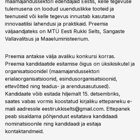
maamajandussektori edendajaid Eestis, kelle tegevuse
tulemusena on loodud uuenduslikke tooteid ja
teenuseid või kelle tegevus innustab kasutama
innovaatilisi lahendusi ja praktikaid. Preemia
väljaandjateks on MTÜ Eesti Rukki Selts, Sangaste
Vallavalitsus ja Maaeluministeerium.
Preemia antakse välja avaliku konkursi korras.
Preemia kandidaatide esitamise õigus on üksikisikutel ja
organisatsioonidel (maamajandussektori
erialaorganisatsioonid, esindusorganisatsioonid,
ettevõtted ning teadus- ja arendusasutused).
Kandidaate võib esitada hiljemalt 15. detsembriks,
saates vabas vormis koostatud kirjaliku ettepaneku e-
maili aadressile
eestirukkiselts@gmail.com
. Ettepanek
peab sisaldama põhjendust esitatava kandidaadi
nominatsioonile ning kandidaadi ja esitaja
kontaktandmeid.