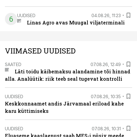
UUDISED
04.08.26, 11:23
6
Linas Agro avas Muugal viljaterminali
VIIMASED UUDISED
SAATED
07.08.26, 12:49
Läti toidu käibemaksu alandamine tõi hinnad
alla. Analüütik: riik teeb seal tugevat kontrolli
UUDISED
07.08.26, 10:35
Keskkonnaamet andis Järvamaal eriload kahe
karu küttimiseks
UUDISED
07.08.26, 10:31
Eluaseme kaaslaenust saab MES-i püsiv meede