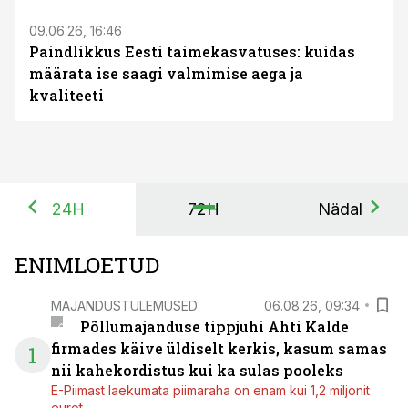
09.06.26, 16:46
Paindlikkus Eesti taimekasvatuses: kuidas
määrata ise saagi valmimise aega ja
kvaliteeti
24H
72H
Nädal
ENIMLOETUD
MAJANDUSTULEMUSED
06.08.26, 09:34
Põllumajanduse tippjuhi Ahti Kalde
firmades käive üldiselt kerkis, kasum samas
1
nii kahekordistus kui ka sulas pooleks
E-Piimast laekumata piimaraha on enam kui 1,2 miljonit
eurot