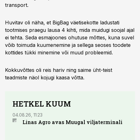
transport.
Huvitav oli näha, et BigBag väetisekotte ladustati
tootmises praegu lausa 4 kihti, mida muidugi soojal ajal
ei tehta. Seda esmajoones ohutuse mõttes, kuna suvel
võib toimuda kuumenemine ja sellega seoses toodete
kottides tükki minemine või muud probleemid.
Kokkuvõttes oli reis hariv ning saime üht-teist
teadmiste näol kojugi kaasa võtta.
HETKEL KUUM
04.08.26, 11:23
03.08.
Linas Agro avas Muugal viljaterminali
Euro
õlik