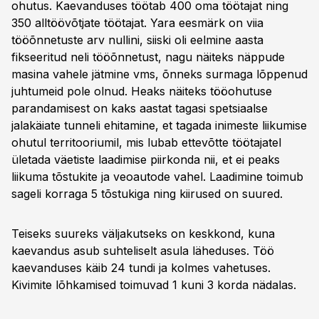
ohutus. Kaevanduses töötab 400 oma töötajat ning
350 alltöövõtjate töötajat. Yara eesmärk on viia
tööõnnetuste arv nullini, siiski oli eelmine aasta
fikseeritud neli tööõnnetust, nagu näiteks näppude
masina vahele jätmine vms, õnneks surmaga lõppenud
juhtumeid pole olnud. Heaks näiteks tööohutuse
parandamisest on kaks aastat tagasi spetsiaalse
jalakäiate tunneli ehitamine, et tagada inimeste liikumise
ohutul territooriumil, mis lubab ettevõtte töötajatel
ületada väetiste laadimise piirkonda nii, et ei peaks
liikuma tõstukite ja veoautode vahel. Laadimine toimub
sageli korraga 5 tõstukiga ning kiirused on suured.
Teiseks suureks väljakutseks on keskkond, kuna
kaevandus asub suhteliselt asula läheduses. Töö
kaevanduses käib 24 tundi ja kolmes vahetuses.
Kivimite lõhkamised toimuvad 1 kuni 3 korda nädalas.