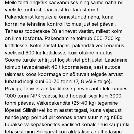
Meile tehti ringkäik kaevanduses ning saime näha nii
väetiste tootmist, laadimist kui ladustamist.
Pakendamist kahjuks ei õnnestunud näha, kuna
korraline tehniline kontroll toimus just sel päeval.
Tehases toodetakse 28 erinevat väetist, millest kolm
on ilma fosforita. Pakendamine toimub 600-700 kg
kottidesse. Kolm aastat tagasi pakendati veel enamus
väetiseid 600 kg kottidesse, kuid oluline muutus
Soome turule tehti just logistilistel põhjustel. Laadimine
toimub tavapäraselt 40 t koormatesse, sest autode
täismass koos koormaga on sõltuvalt telgede arvust
lubatud isegi kuni 60-70 tonni (7, 8 või 9 telge).
Praegu, talvisel ajal laaditakse päevas autodele umbes
1000 tonni NPK väetisi, kuid hooajal isegi kuni 3000
tonni päevas. Väikepakendite (25-40 kg) tegemine
lõpetati Siilinjärvel kolm aastat tagasi, kuna vajadust
nende järgi polnud piirkonnas enam suur ning nüüd
tuuakse väikepakendites väetised kohale Uusikaupunki
tehasest ning Siilinjärvil korraldatakse ainult edasine