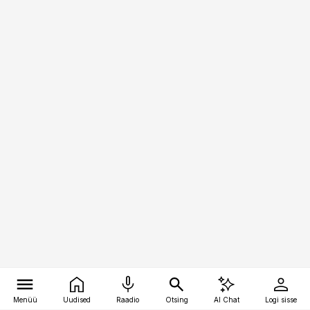
Menüü
Uudised
Raadio
Otsing
AI Chat
Logi sisse