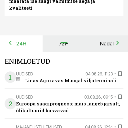
määrata ise saagi valmimise aega ja
kvaliteeti
24H
72H
Nädal
ENIMLOETUD
UUDISED
04.08.26, 11:23
1
Linas Agro avas Muugal viljaterminali
UUDISED
03.08.26, 09:15
2
Euroopa saagiprognoos: mais langeb järsult,
õlikultuurid kasvavad
MAJANDUSTULEMUSED
04.08.26, 12:14