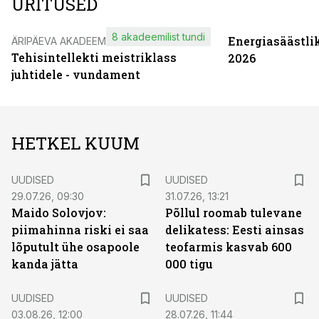
ÜRITUSED
8 akadeemilist tundi
Energiasäästli
ÄRIPÄEVA AKADEEMIA
Tehisintellekti meistriklass
2026
juhtidele - vundament
HETKEL KUUM
UUDISED
UUDISED
29.07.26, 09:30
31.07.26, 13:21
Maido Solovjov:
Põllul roomab tulevane
piimahinna riski ei saa
delikatess: Eesti ainsas
lõputult ühe osapoole
teofarmis kasvab 600
kanda jätta
000 tigu
UUDISED
UUDISED
03.08.26, 12:00
28.07.26, 11:44