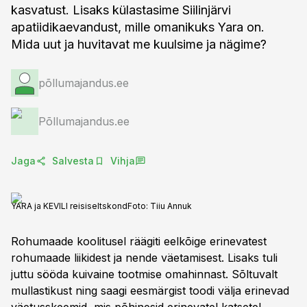
kasvatust. Lisaks külastasime Siilinjärvi
apatiidikaevandust, mille omanikuks Yara on.
Mida uut ja huvitavat me kuulsime ja nägime?
põllumajandus.ee
Põllumajandus.ee
Jaga
Salvesta
Vihja
YARA ja KEVILI reisiseltskond
Foto:
Tiiu Annuk
Rohumaade koolitusel räägiti eelkõige erinevatest
rohumaade liikidest ja nende väetamisest. Lisaks tuli
juttu sööda kuivaine tootmise omahinnast. Sõltuvalt
mullastikust ning saagi eesmärgist toodi välja erinevad