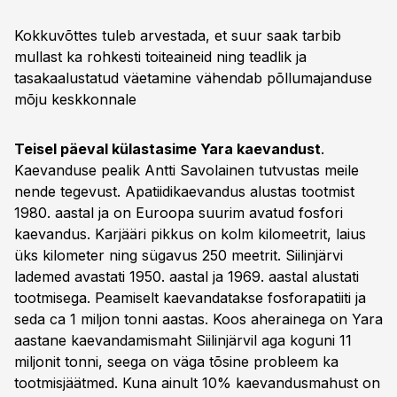
Kokkuvõttes tuleb arvestada, et suur saak tarbib
mullast ka rohkesti toiteaineid ning teadlik ja
tasakaalustatud väetamine vähendab põllumajanduse
mõju keskkonnale
Teisel päeval külastasime Yara kaevandust
.
Kaevanduse pealik Antti Savolainen tutvustas meile
nende tegevust. Apatiidikaevandus alustas tootmist
1980. aastal ja on Euroopa suurim avatud fosfori
kaevandus. Karjääri pikkus on kolm kilomeetrit, laius
üks kilometer ning sügavus 250 meetrit. Siilinjärvi
lademed avastati 1950. aastal ja 1969. aastal alustati
tootmisega. Peamiselt kaevandatakse fosforapatiiti ja
seda ca 1 miljon tonni aastas. Koos aherainega on Yara
aastane kaevandamismaht Siilinjärvil aga koguni 11
miljonit tonni, seega on väga tõsine probleem ka
tootmisjäätmed. Kuna ainult 10% kaevandusmahust on