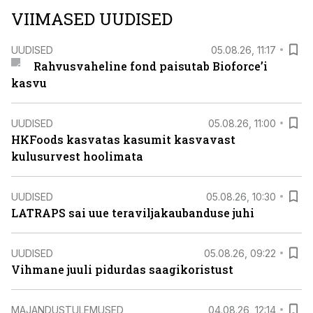
VIIMASED UUDISED
UUDISED
05.08.26, 11:17
Rahvusvaheline fond paisutab Bioforce’i
kasvu
UUDISED
05.08.26, 11:00
HKFoods kasvatas kasumit kasvavast
kulusurvest hoolimata
UUDISED
05.08.26, 10:30
LATRAPS sai uue teraviljakaubanduse juhi
UUDISED
05.08.26, 09:22
Vihmane juuli pidurdas saagikoristust
MAJANDUSTULEMUSED
04.08.26, 12:14