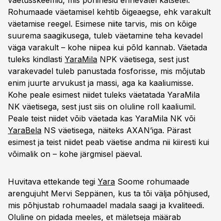
väetusskeemid, mis põhinesid erinevatel katsetel.
Rohumaade väetamisel kehtib õigeaegse, ehk varakult
väetamise reegel. Esimese niite tarvis, mis on kõige
suurema saagikusega, tuleb väetamine teha kevadel
väga varakult – kohe niipea kui põld kannab. Väetada
tuleks kindlasti
YaraMila
NPK väetisega, sest just
varakevadel tuleb panustada fosforisse, mis mõjutab
enim juurte arvukust ja massi, aga ka kaaliumisse.
Kohe peale esimest niidet tuleks väetatada YaraMila
NK väetisega, sest just siis on oluline roll kaaliumil.
Peale teist niidet võib väetada kas YaraMila NK või
YaraBela
NS väetisega, näiteks AXAN’iga. Pärast
esimest ja teist niidet peab väetise andma nii kiiresti kui
võimalik on – kohe järgmisel päeval.
Huvitava ettekande tegi
Yara
Soome rohumaade
arengujuht Mervi Seppänen, kus ta tõi välja põhjused,
mis põhjustab rohumaadel madala saagi ja kvaliteedi.
Oluline on pidada meeles, et mäletseja määrab