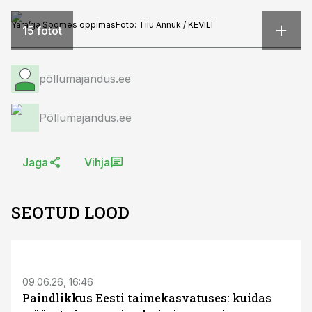
Yara’ga Soomes õppimas
Foto:
Tiiu Annuk / KEVILI
15 fotot
põllumajandus.ee
Põllumajandus.ee
Jaga
Vihja
SEOTUD LOOD
ST
09.06.26, 16:46
Paindlikkus Eesti taimekasvatuses: kuidas