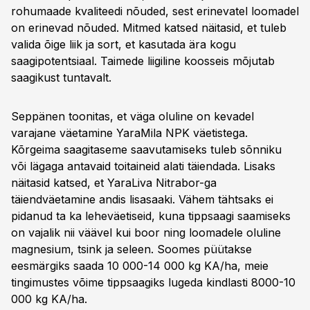
rohumaade kvaliteedi nõuded, sest erinevatel loomadel
on erinevad nõuded. Mitmed katsed näitasid, et tuleb
valida õige liik ja sort, et kasutada ära kogu
saagipotentsiaal. Taimede liigiline koosseis mõjutab
saagikust tuntavalt.
Seppänen toonitas, et väga oluline on kevadel
varajane väetamine YaraMila NPK väetistega.
Kõrgeima saagitaseme saavutamiseks tuleb sõnniku
või lägaga antavaid toitaineid alati täiendada. Lisaks
näitasid katsed, et YaraLiva Nitrabor-ga
täiendväetamine andis lisasaaki. Vähem tähtsaks ei
pidanud ta ka leheväetiseid, kuna tippsaagi saamiseks
on vajalik nii väävel kui boor ning loomadele oluline
magnesium, tsink ja seleen. Soomes püütakse
eesmärgiks saada 10 000-14 000 kg KA/ha, meie
tingimustes võime tippsaagiks lugeda kindlasti 8000-10
000 kg KA/ha.