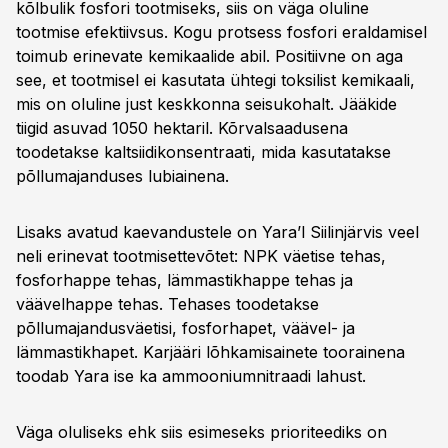
kõlbulik fosfori tootmiseks, siis on väga oluline
tootmise efektiivsus. Kogu protsess fosfori eraldamisel
toimub erinevate kemikaalide abil. Positiivne on aga
see, et tootmisel ei kasutata ühtegi toksilist kemikaali,
mis on oluline just keskkonna seisukohalt. Jääkide
tiigid asuvad 1050 hektaril. Kõrvalsaadusena
toodetakse kaltsiidikonsentraati, mida kasutatakse
põllumajanduses lubiainena.
Lisaks avatud kaevandustele on Yara’l Siilinjärvis veel
neli erinevat tootmisettevõtet: NPK väetise tehas,
fosforhappe tehas, lämmastikhappe tehas ja
väävelhappe tehas. Tehases toodetakse
põllumajandusväetisi, fosforhapet, väävel- ja
lämmastikhapet. Karjääri lõhkamisainete toorainena
toodab Yara ise ka ammooniumnitraadi lahust.
Väga oluliseks ehk siis esimeseks prioriteediks on