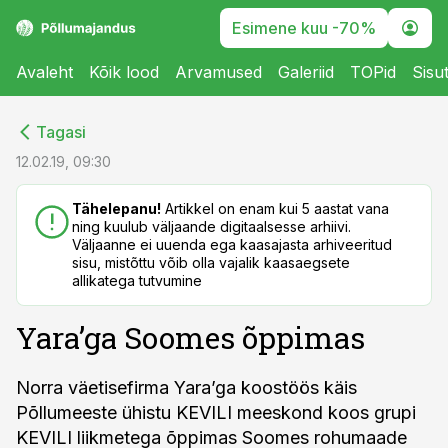
Esimene kuu -70%
Avaleht
Kõik lood
Arvamused
Galeriid
TOPid
Sisu
cebook
cebook
Tagasi
Twitter)
Twitter)
12.02.19, 09:30
kedIn
kedIn
Tähelepanu!
Artikkel on enam kui 5 aastat vana
ning kuulub väljaande digitaalsesse arhiivi.
ail
ail
Väljaanne ei uuenda ega kaasajasta arhiveeritud
sisu, mistõttu võib olla vajalik kaasaegsete
k
k
allikatega tutvumine
Yara’ga Soomes õppimas
Norra väetisefirma Yara’ga koostöös käis
Põllumeeste ühistu KEVILI meeskond koos grupi
KEVILI liikmetega õppimas Soomes rohumaade