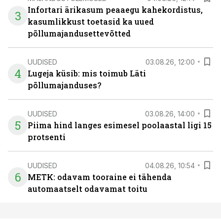
Infortari ärikasum peaaegu kahekordistus,
3
kasumlikkust toetasid ka uued
põllumajandusettevõtted
UUDISED
03.08.26, 12:00
4
Lugeja küsib: mis toimub Läti
põllumajanduses?
UUDISED
03.08.26, 14:00
5
Piima hind langes esimesel poolaastal ligi 15
protsenti
UUDISED
04.08.26, 10:54
6
METK: odavam tooraine ei tähenda
automaatselt odavamat toitu