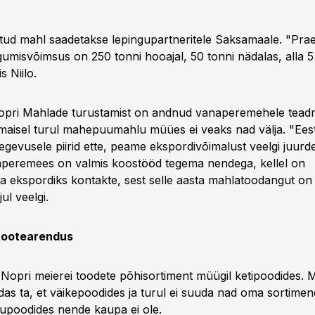
ud mahl saadetakse lepingupartneritele Saksamaale. "Pra
misvõimsus on 250 tonni hooajal, 50 tonni nädalas, alla 5
s Niilo.
opri Mahlade turustamist on andnud vanaperemehele teadm
maisel turul mahepuumahlu müües ei veaks nad välja. "Eest
egevusele piirid ette, peame ekspordivõimalust veelgi juurd
naperemees on valmis koostööd tegema nendega, kellel on
ekspordiks kontakte, sest selle aasta mahlatoodangut on 
ul veelgi.
 tootearendus
 Nopri meierei toodete põhisortiment müügil ketipoodides. 
das ta, et väikepoodides ja turul ei suuda nad oma sortimend
tupoodides nende kaupa ei ole.