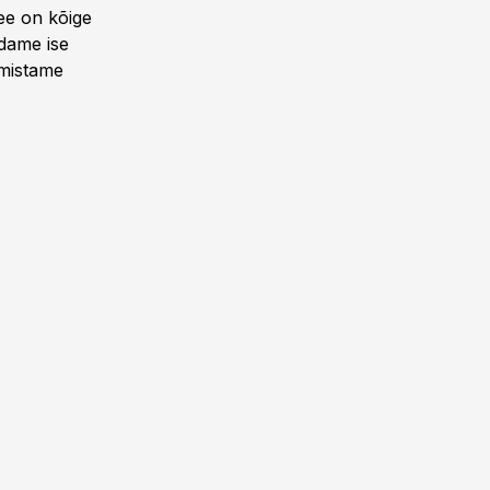
See on kõige
udame ise
lmistame