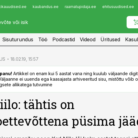
tikauudised.ee
kaubandus.ee
raamatupidaja.ee
ehitusuudised.ee
Infopank
Radar
Sisuturundus
Töö
Podcastid
Videod
Üritused
Kasul
US
18.02.19, 15:57
panu!
Artikkel on enam kui 5 aastat vana ning kuulub väljaande digi
. Väljaanne ei uuenda ega kaasajasta arhiveeritud sisu, mistõttu võib ol
sete allikatega tutvumine
iilo: tähtis on
ettevõttena püsima jää