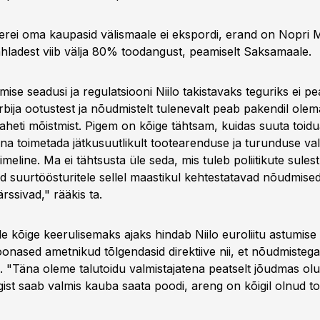
erei oma kaupasid välismaale ei ekspordi, erand on Nopri 
adest viib välja 80% toodangust, peamiselt Saksamaale.
mise seadusi ja regulatsiooni Niilo takistavaks teguriks ei p
arbija ootustest ja nõudmistelt tulenevalt peab pakendil ole
a kaheti mõistmist. Pigem on kõige tähtsam, kuidas suuta toid
na toimetada jätkusuutlikult tootearenduse ja turunduse vall
meline. Ma ei tähtsusta üle seda, mis tuleb poliitikute sules
ad suurtöösturitele sellel maastikul kehtestatavad nõudmised
rssivad," rääkis ta.
e kõige keerulisemaks ajaks hindab Niilo euroliitu astumise
oonased ametnikud tõlgendasid direktiive nii, et nõudmistega 
. "Täna oleme talutoidu valmistajatena peatselt jõudmas ol
t saab valmis kauba saata poodi, areng on kõigil olnud tohu