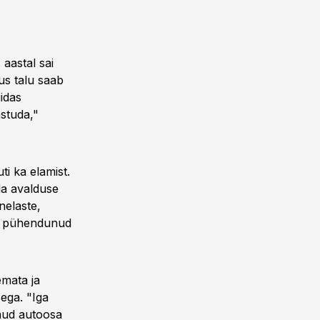
 aastal sai
us talu saab
idas
astuda,"
ti ka elamist.
da avalduse
nelaste,
ga pühendunud
emata ja
sega. "Iga
nud autoosa