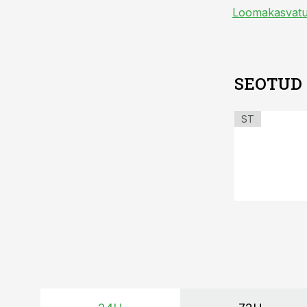
Loomakasvat
SEOTUD
ST