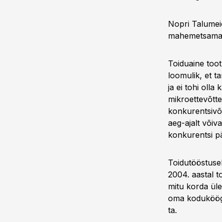
Nopri Talumei
mahemetsamahl
Toiduaine toot
loomulik, et t
ja ei tohi oll
mikroettevõtte
konkurentsivõi
aeg-ajalt võiv
konkurentsi pä
Toidutööstusel
2004. aastal t
mitu korda üle
oma koduköögis
ta.