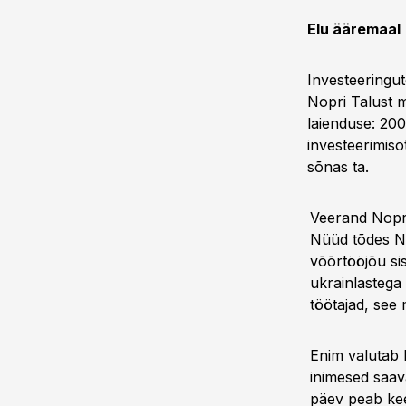
Elu ääremaal
Investeeringute
Nopri Talust m
laienduse: 200
investeerimiso
sõnas ta.
Veerand Nopri 
Nüüd tõdes Nii
võõrtööjõu si
ukrainlastega
töötajad, see
Enim valutab N
inimesed saava
päev peab kee