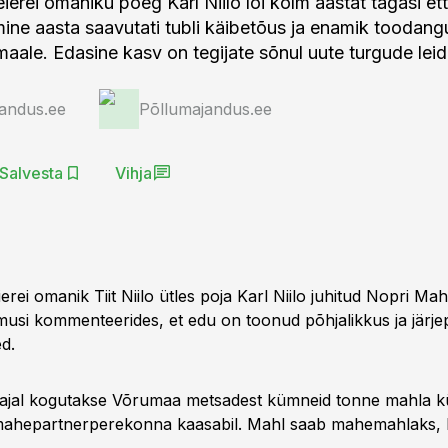
ierei omaniku poeg Karl Niilo lõi kolm aastat tagasi et
ine aasta saavutati tubli käibetõus ja enamik toodangu
aale. Edasine kasv on tegijate sõnul uute turgude lei
andus.ee
Põllumajandus.ee
Salvesta
Vihja
rei omanik Tiit Niilo ütles poja Karl Niilo juhitud Nopri Ma
usi kommenteerides, et edu on toonud põhjalikkus ja järje
d.
oajal kogutakse Võrumaa metsadest kümneid tonne mahla 
mahepartnerperekonna kaasabil. Mahl saab mahemahlaks, k