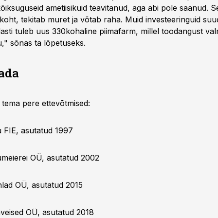
kõiksuguseid ametiisikuid teavitanud, aga abi pole saanud. 
koht, tekitab muret ja võtab raha. Muid investeeringuid su
dlasti tuleb uus 330kohaline piimafarm, millel toodangust va
," sõnas ta lõpetuseks.
ada
 ja tema pere ettevõtmised:
u FIE, asutatud 1997
umeierei OÜ, asutatud 2002
lad OÜ, asutatud 2015
aveised OÜ, asutatud 2018