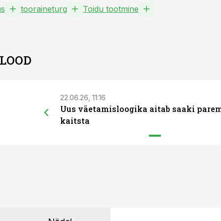
us
tooraineturg
Toidu tootmine
 LOOD
22.06.26, 11:16
Uus väetamisloogika aitab saaki pare
kaitsta