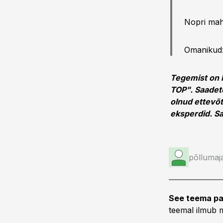
Nopri ma
Omanikud:
Tegemist on 
TOP". Saadete
olnud ettevõ
eksperdid. Sa
põllumaj
See teema pa
teemal ilmub m