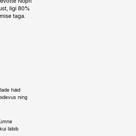
tevõtte Nopri
st, ligi 80%
dmise taga.
hlade häid
pidevus ning
kümne
ui läbib