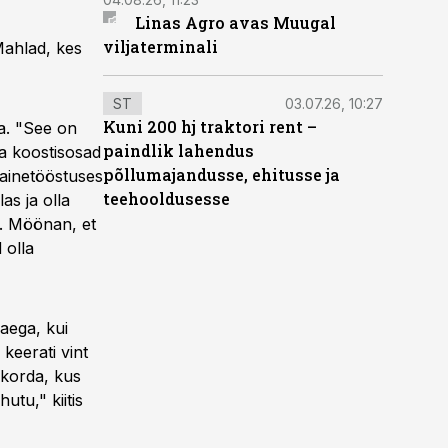
Linas Agro avas Muugal
viljaterminali
Mahlad, kes
ST
03.07.26, 10:27
Kuni 200 hj traktori rent –
ea. "See on
paindlik lahendus
ma koostisosad
põllumajandusse, ehitusse ja
uainetööstuses
teehooldusesse
as ja olla
t. Möönan, et
 olla
 aega, kui
keerati vint
ukorda, kus
tu," kiitis