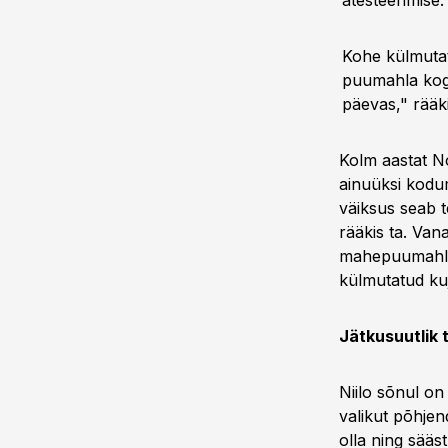
atesteerimise.
Kohe külmutat
puumahla kogu
päevas," rääki
Kolm aastat N
ainuüksi kodu
väiksus seab t
rääkis ta. Va
mahepuumahla 
külmutatud kuj
Jätkusuutlik
Niilo sõnul on
valikut põhjen
olla ning sääs