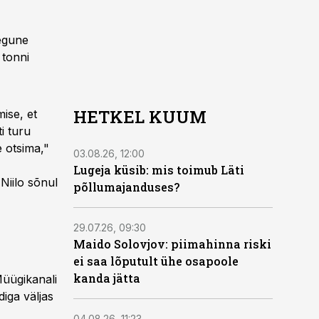
egune
 tonni
HETKEL KUUM
ise, et
i turu
e otsima,"
03.08.26, 12:00
Lugeja küsib: mis toimub Läti
Niilo sõnul
põllumajanduses?
29.07.26, 09:30
Maido Solovjov: piimahinna riski
ei saa lõputult ühe osapoole
kanda jätta
Müügikanali
iga väljas
04.08.26, 11:23