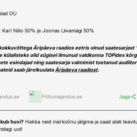
hlad OÜ
 Karl Niilo 50% ja Joonas Liivamägi 50%
kokkuvõttega Äripäeva raadios eetris olnud saatesarjast
 külalisteks olid sügisel ilmunud valdkonna TOPides kõrg
tete esindajad ning saatesarja valmimist toetanud audii
ateid saab järelkuulata
Äripäeva raadiost
.
andus.ee
Põllumajandus.ee
Jaga
kub huvi?
Hakka neid märksõnu jälgima ja saad alati teavitu
idagi uut!