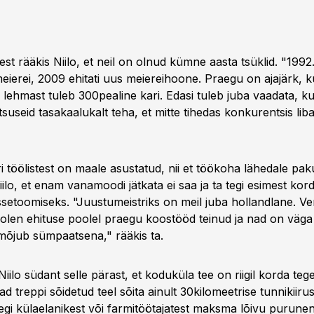
st rääkis Niilo, et neil on olnud kümne aasta tsüklid. "1992.
eierei, 2009 ehitati uus meiereihoone. Praegu on ajajärk, k
 lehmast tuleb 300pealine kari. Edasi tuleb juba vaadata, ku
tsuseid tasakaalukalt teha, et mitte tihedas konkurentsis lib
töölistest on maale asustatud, nii et töökoha lähedale paku
lo, et enam vanamoodi jätkata ei saa ja ta tegi esimest kor
ssetoomiseks. "Juustumeistriks on meil juba hollandlane. Ve
 olen ehituse poolel praegu koostööd teinud ja nad on vä
 mõjub sümpaatsena," rääkis ta.
iilo südant selle pärast, et koduküla tee on riigil korda teg
d treppi sõidetud teel sõita ainult 30kilomeetrise tunnikiiru
gi külaelanikest või farmitöötajatest maksma lõivu purune