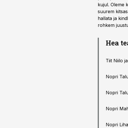
kujul. Oleme 
suurem kitsas
hallata ja kin
rohkem juustu
Hea te
Tiit Niilo
Nopri Tal
Nopri Tal
Nopri Mah
Nopri Lih