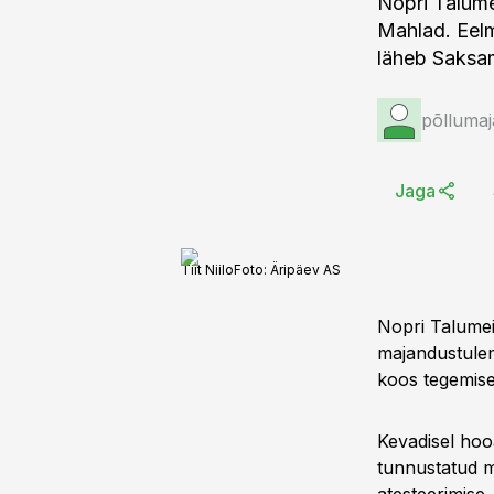
Nopri Talume
Mahlad. Eelm
läheb Saksam
põllumaj
Jaga
Tiit Niilo
Foto:
Äripäev AS
Nopri Talumeie
majandustulem
koos tegemise
Kevadisel ho
tunnustatud 