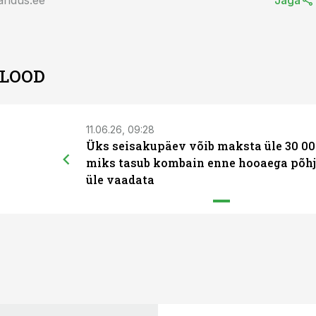
andus.ee
Jaga
 LOOD
11.06.26, 09:28
Üks seisakupäev võib maksta üle 30 00
miks tasub kombain enne hooaega põhj
üle vaadata