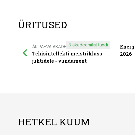
ÜRITUSED
8 akadeemilist tundi
Energ
ÄRIPÄEVA AKADEEMIA
Tehisintellekti meistriklass
2026
juhtidele - vundament
HETKEL KUUM