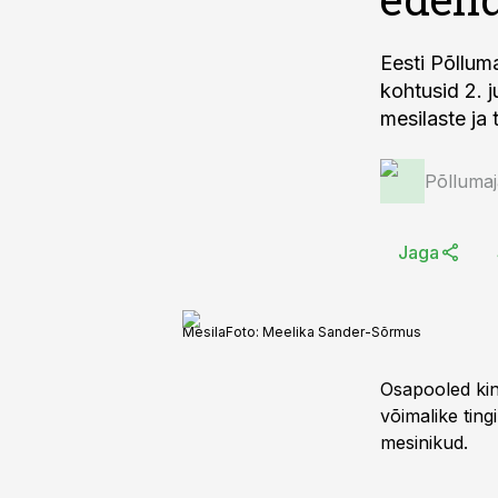
Eesti Põllum
kohtusid 2. j
mesilaste ja 
Põlluma
Jaga
Mesila
Foto:
Meelika Sander-Sõrmus
Osapooled kinn
võimalike tin
mesinikud.