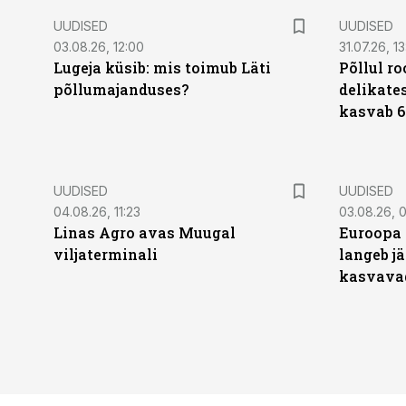
UUDISED
UUDISED
03.08.26, 12:00
31.07.26, 13
Lugeja küsib: mis toimub Läti
Põllul r
põllumajanduses?
delikates
kasvab 6
UUDISED
UUDISED
04.08.26, 11:23
03.08.26, 0
Linas Agro avas Muugal
Euroopa 
viljaterminali
langeb jä
kasvava