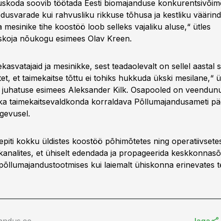
skoda soovib töötada Eesti biomajanduse konkurentsivõime
odusvarade kui rahvusliku rikkuse tõhusa ja kestliku väärin
 mesinike tihe koostöö loob selleks vajaliku aluse,“ ütles
skoja nõukogu esimees Olav Kreen.
kasvatajaid ja mesinikke, sest teadaolevalt on sellel aastal
t, et taimekaitse tõttu ei tohiks hukkuda ükski mesilane,“ üt
u juhatuse esimees Aleksander Kilk. Osapooled on veendunud
n ka taimekaitsevaldkonda korraldava Põllumajandusameti pä
egevusel.
epiti kokku üldistes koostöö põhimõtetes ning operatiivsete
kanalites, et ühiselt edendada ja propageerida keskkonnasõ
i põllumajandustootmises kui laiemalt ühiskonna erinevates 