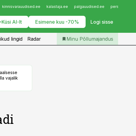
Iseteenindus
kinnisvarauudised.ee
kalastaja.ee
palgauudised.ee
personaliuudi
Telli Põllumajandus
Küsi AI-lt
Esimene kuu -70%
Logi sisse
ikud lingid
Radar
Minu Põllumajandus
taalsesse
la vajalik
adi