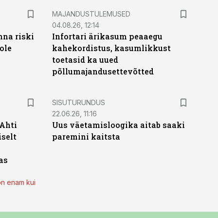
MAJANDUSTULEMUSED
04.08.26, 12:14
nna riski
Infortari ärikasum peaaegu
ole
kahekordistus, kasumlikkust
toetasid ka uued
põllumajandusettevõtted
ST
SISUTURUNDUS
22.06.26, 11:16
 Ahti
Uus väetamisloogika aitab saaki
iselt
paremini kaitsta
as
on enam kui