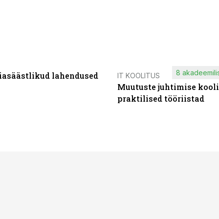
8 akadeemilis
iasäästlikud lahendused
IT KOOLITUS
Muutuste juhtimise kooli
praktilised tööriistad