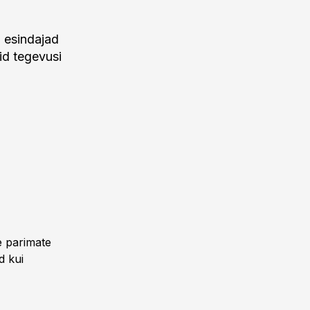
 esindajad
eid tegevusi
le parimate
d kui