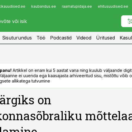
tikauudised.ee
kaubandus.ee
raamatupidaja.ee
ehitusuudised.ee
Infopank
Radar
Sisuturundus
Töö
Podcastid
Videod
Üritused
Kasul
panu!
Artikkel on enam kui 5 aastat vana ning kuulub väljaande digi
. Väljaanne ei uuenda ega kaasajasta arhiveeritud sisu, mistõttu võib ol
sete allikatega tutvumine
ärgiks on
onnasõbraliku mõttela
damine