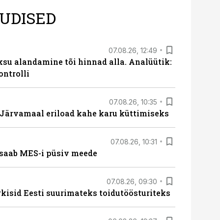
UDISED
07.08.26, 12:49
ksu alandamine tõi hinnad alla. Analüütik:
ontrolli
07.08.26, 10:35
ärvamaal eriload kahe karu küttimiseks
07.08.26, 10:31
saab MES-i püsiv meede
07.08.26, 09:30
rkisid Eesti suurimateks toidutöösturiteks