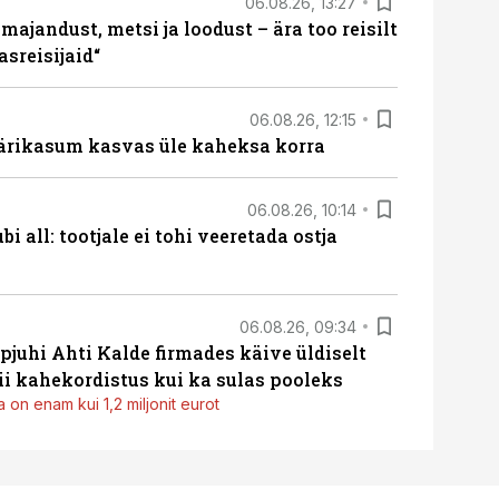
06.08.26, 13:27
majandust, metsi ja loodust – ära too reisilt
sreisijaid“
06.08.26, 12:15
ärikasum kasvas üle kaheksa korra
06.08.26, 10:14
i all: tootjale ei tohi veeretada ostja
06.08.26, 09:34
pjuhi Ahti Kalde firmades käive üldiselt
i kahekordistus kui ka sulas pooleks
 on enam kui 1,2 miljonit eurot