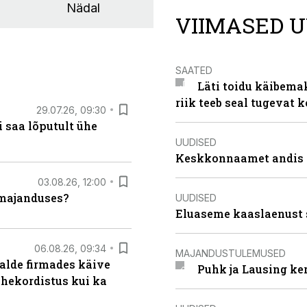
Nädal
VIIMASED U
SAATED
Läti toidu käibema
riik teeb seal tugevat k
29.07.26, 09:30
 saa lõputult ühe
UUDISED
Keskkonnaamet andis J
03.08.26, 12:00
umajanduses?
UUDISED
Eluaseme kaaslaenust 
06.08.26, 09:34
MAJANDUSTULEMUSED
alde firmades käive
Puhk ja Lausing ke
ahekordistus kui ka