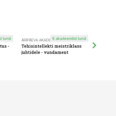
t tundi
8 akadeemilist tundi
ÄRIPÄEVA AKADEEMIA
IT KOOLIT
tus -
Tehisintellekti meistriklass
Muutuste
juhtidele - vundament
praktilis