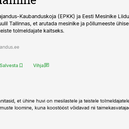
ajandus-Kaubanduskoja (EPKK) ja Eesti Mesinike Liidu
uulil Tallinnas, et arutada mesinike ja põllumeeste ühis
teiste tolmeldajate kaitseks.
jandus.ee
Salvesta
Vihja
itasid, et ühine huvi on mesilastele ja teistele tolmeldajate
gimuste loomine, kuna koostööst võidavad nii taimekasvataja