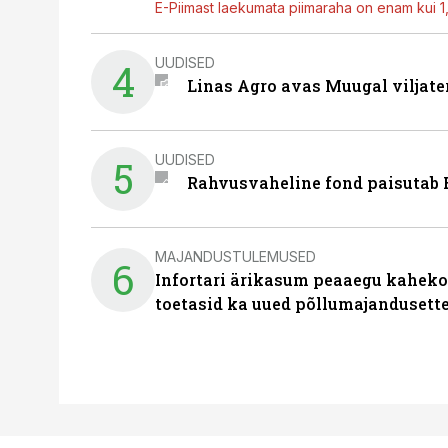
E-Piimast laekumata piimaraha on enam kui 1,2
UUDISED
4
Linas Agro avas Muugal viljate
UUDISED
5
Rahvusvaheline fond paisutab B
MAJANDUSTULEMUSED
6
Infortari ärikasum peaaegu kaheko
toetasid ka uued põllumajandusett