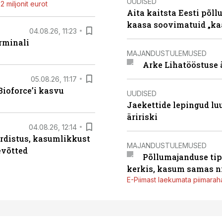
UUDISED
 miljonit eurot
Aita kaitsta Eesti põllu
kaasa soovimatuid „kaa
04.08.26, 11:23
rminali
MAJANDUSTULEMUSED
Arke Lihatööstuse 
05.08.26, 11:17
ioforce’i kasvu
UUDISED
Jaekettide lepingud luub
äririski
04.08.26, 12:14
rdistus, kasumlikkust
MAJANDUSTULEMUSED
evõtted
Põllumajanduse tip
kerkis, kasum samas ni
E-Piimast laekumata piimaraha