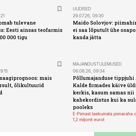
UUDISED
:21
29.07.26, 09:30
oomab tulevane
Maido Solovjov: piimahi
s: Eesti ainsas teofarmis
ei saa lõputult ühe osapo
00 000 tigu
kanda jätta
MAJANDUSTULEMUSED
9:15
06.08.26, 09:34
saagiprognoos: mais
Põllumajanduse tippjuhi
rsult, õlikultuurid
Kalde firmades käive üld
d
kerkis, kasum samas nii
kahekordistus kui ka sul
pooleks
E-Piimast laekumata piimaraha 
1,2 miljonit eurot