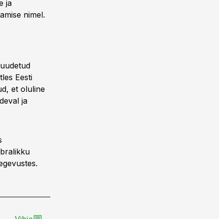
 ja
damise nimel.
 suudetud
les Eesti
, et oluline
deval ja
s
bralikku
tegevustes.