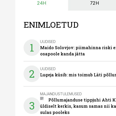
24H
72H
ENIMLOETUD
UUDISED
1
Maido Solovjov: piimahinna riski ei
osapoole kanda jätta
UUDISED
2
Lugeja küsib: mis toimub Läti põll
MAJANDUSTULEMUSED
Põllumajanduse tippjuhi Ahti K
3
üldiselt kerkis, kasum samas nii k
sulas pooleks