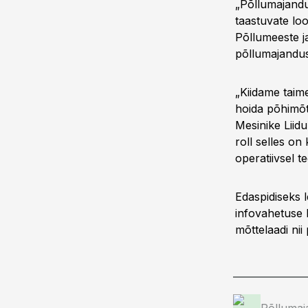
„Põllumajandu
taastuvate lo
Põllumeeste ja
põllumajandu
„Kiidame taime
hoida põhimõte
Mesinike Liid
roll selles o
operatiivsel t
Edaspidiseks l
infovahetuse 
mõttelaadi ni