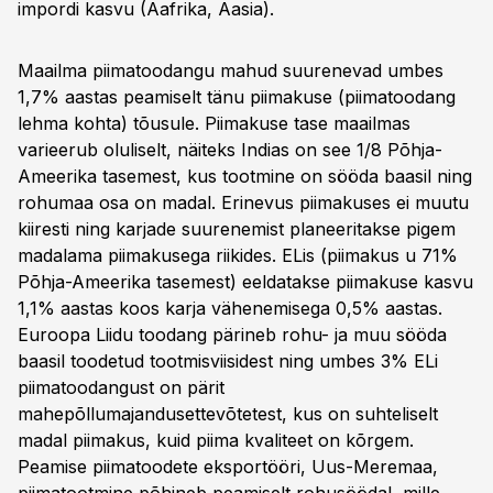
impordi kasvu (Aafrika, Aasia).
Maailma piimatoodangu mahud suurenevad umbes
1,7% aastas peamiselt tänu piimakuse (piimatoodang
lehma kohta) tõusule. Piimakuse tase maailmas
varieerub oluliselt, näiteks Indias on see 1/8 Põhja-
Ameerika tasemest, kus tootmine on sööda baasil ning
rohumaa osa on madal. Erinevus piimakuses ei muutu
kiiresti ning karjade suurenemist planeeritakse pigem
madalama piimakusega riikides. ELis (piimakus u 71%
Põhja-Ameerika tasemest) eeldatakse piimakuse kasvu
1,1% aastas koos karja vähenemisega 0,5% aastas.
Euroopa Liidu toodang pärineb rohu- ja muu sööda
baasil toodetud tootmisviisidest ning umbes 3% ELi
piimatoodangust on pärit
mahepõllumajandusettevõtetest, kus on suhteliselt
madal piimakus, kuid piima kvaliteet on kõrgem.
Peamise piimatoodete eksportööri, Uus-Meremaa,