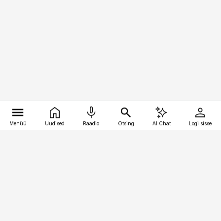
Menüü
Uudised
Raadio
Otsing
AI Chat
Logi sisse
Vana-Lõuna 39/1, 19094 Tallinn
(+372) 667 0111
pollumajandus@pollumajandus.ee