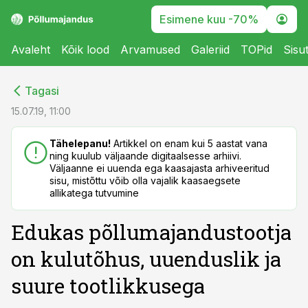
Esimene kuu -70%
Avaleht
Kõik lood
Arvamused
Galeriid
TOPid
Sisu
cebook
cebook
Tagasi
Twitter)
Twitter)
15.07.19, 11:00
kedIn
kedIn
Tähelepanu!
Artikkel on enam kui 5 aastat vana
ning kuulub väljaande digitaalsesse arhiivi.
ail
ail
Väljaanne ei uuenda ega kaasajasta arhiveeritud
sisu, mistõttu võib olla vajalik kaasaegsete
k
k
allikatega tutvumine
Edukas põllumajandustootja
on kulutõhus, uuenduslik ja
suure tootlikkusega