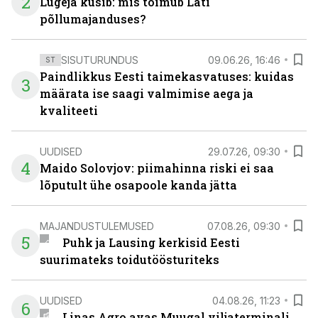
2
Lugeja küsib: mis toimub Läti
põllumajanduses?
SISUTURUNDUS
09.06.26, 16:46
ST
Paindlikkus Eesti taimekasvatuses: kuidas
3
määrata ise saagi valmimise aega ja
kvaliteeti
UUDISED
29.07.26, 09:30
4
Maido Solovjov: piimahinna riski ei saa
lõputult ühe osapoole kanda jätta
MAJANDUSTULEMUSED
07.08.26, 09:30
5
Puhk ja Lausing kerkisid Eesti
suurimateks toidutöösturiteks
UUDISED
04.08.26, 11:23
6
Linas Agro avas Muugal viljaterminali