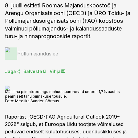
8. juulil esitleti Roomas Majanduskoostöö ja
Arengu Organisatsiooni (OECD) ja ÜRO Toidu- ja
Põllumajandusorganisatsiooni (FAO) koostöös
valminud põllumajandus- ja kalandussaaduste
turu- ja hinnaprognooside raportit.
Põllumajandus.ee
Jaga
Salvesta
Vihja
Maailma piimatoodangu mahud suurenevad umbes 1,7% aastas
peamiselt tänu piimakuse tõusule.
Foto:
Meelika Sander-Sõrmus
Raportist „OECD-FAO Agricultural Outlook 2019–
2028“ selgub, et Euroopa Liidu tootjate võimalused
peituvad endiselt kulutõhususes, uuenduslikkuses ja