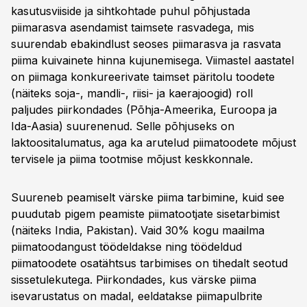
kasutusviiside ja sihtkohtade puhul põhjustada
piimarasva asendamist taimsete rasvadega, mis
suurendab ebakindlust seoses piimarasva ja rasvata
piima kuivainete hinna kujunemisega. Viimastel aastatel
on piimaga konkureerivate taimset päritolu toodete
(näiteks soja-, mandli-, riisi- ja kaerajoogid) roll
paljudes piirkondades (Põhja-Ameerika, Euroopa ja
Ida-Aasia) suurenenud. Selle põhjuseks on
laktoositalumatus, aga ka arutelud piimatoodete mõjust
tervisele ja piima tootmise mõjust keskkonnale.
Suureneb peamiselt värske piima tarbimine, kuid see
puudutab pigem peamiste piimatootjate sisetarbimist
(näiteks India, Pakistan). Vaid 30% kogu maailma
piimatoodangust töödeldakse ning töödeldud
piimatoodete osatähtsus tarbimises on tihedalt seotud
sissetulekutega. Piirkondades, kus värske piima
isevarustatus on madal, eeldatakse piimapulbrite