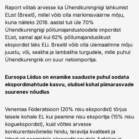
Raport võtab arvesse ka Ühendkuningriigi lahkumist
EList (Brexit), millel võib olla märkimisväärne mõju,
kuna näiteks 2018. aastal tuli üle 70%
Ühendkuningriigi põllumajandustoodete impordist
EList, samal ajal kui 62% põllumajanduslikust
ekspordist läks ELi. Brexitil võib olla ülemaailmne mõju
juustu, või, sealiha ja lambaliha turgudele, mille puhul
Ühendkuningriik on suur netoimportija.
Euroopa Liidus on enamike saaduste puhul oodata
ekspordimahtude kasvu, olulisel kohal piimarasvade
suurenev nõudlus
Venemaa Föderatsioon (20% nisu ekspordist) tõrjus
teisele kohale EL kui peamine nisu eksportija (15% nisu
koguekspordist), kuid võttes arvesse
konkurentsivõimelisi hindu, teravilja kvaliteeti ja