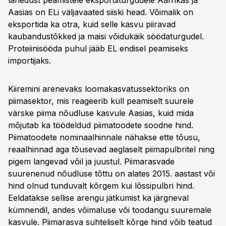
lähedust peamistele eksporditurgudele Aafrikas ja
Aasias on ELi väljavaated siiski head. Võimalik on
eksportida ka otra, kuid selle kasvu piiravad
kaubandustõkked ja maisi võidukäik söödaturgudel.
Proteiinisööda puhul jääb EL endisel peamiseks
importijaks.
Kiiremini arenevaks loomakasvatussektoriks on
piimasektor, mis reageerib küll peamiselt suurele
värske piima nõudluse kasvule Aasias, kuid mida
mõjutab ka töödeldud piimatoodete soodne hind.
Piimatoodete nominaalhinnale nähakse ette tõusu,
reaalhinnad aga tõusevad aeglaselt piimapulbritel ning
pigem langevad võil ja juustul. Piimarasvade
suurenenud nõudluse tõttu on alates 2015. aastast või
hind olnud tunduvalt kõrgem kui lõssipulbri hind.
Eeldatakse sellise arengu jätkumist ka järgneval
kümnendil, andes võimaluse või toodangu suuremale
kasvule. Piimarasva suhteliselt kõrge hind võib teatud