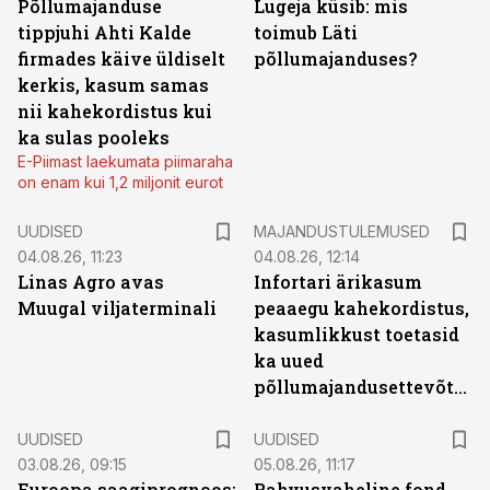
Põllumajanduse
Lugeja küsib: mis
tippjuhi Ahti Kalde
toimub Läti
firmades käive üldiselt
põllumajanduses?
kerkis, kasum samas
nii kahekordistus kui
ka sulas pooleks
E-Piimast laekumata piimaraha
on enam kui 1,2 miljonit eurot
UUDISED
MAJANDUSTULEMUSED
04.08.26, 11:23
04.08.26, 12:14
Linas Agro avas
Infortari ärikasum
Muugal viljaterminali
peaaegu kahekordistus,
kasumlikkust toetasid
ka uued
põllumajandusettevõtted
UUDISED
UUDISED
03.08.26, 09:15
05.08.26, 11:17
Euroopa saagiprognoos:
Rahvusvaheline fond