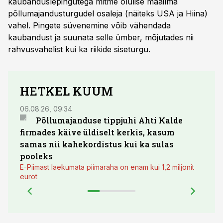
kaubanduslepingutega mitme olulise maailma
põllumajandusturgudel osaleja (näiteks USA ja Hiina)
vahel. Pingete süvenemine võib vähendada
kaubandust ja suunata selle ümber, mõjutades nii
rahvusvahelist kui ka riikide siseturgu.
HETKEL KUUM
06.08.26, 09:34
03.08.
Põllumajanduse tippjuhi Ahti Kalde
Luge
firmades käive üldiselt kerkis, kasum
põll
samas nii kahekordistus kui ka sulas
pooleks
E-Piimast laekumata piimaraha on enam kui 1,2 miljonit
eurot