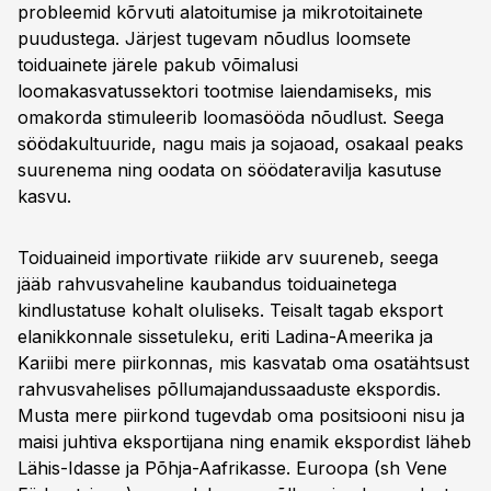
probleemid kõrvuti alatoitumise ja mikrotoitainete
puudustega. Järjest tugevam nõudlus loomsete
toiduainete järele pakub võimalusi
loomakasvatussektori tootmise laiendamiseks, mis
omakorda stimuleerib loomasööda nõudlust. Seega
söödakultuuride, nagu mais ja sojaoad, osakaal peaks
suurenema ning oodata on söödateravilja kasutuse
kasvu.
Toiduaineid importivate riikide arv suureneb, seega
jääb rahvusvaheline kaubandus toiduainetega
kindlustatuse kohalt oluliseks. Teisalt tagab eksport
elanikkonnale sissetuleku, eriti Ladina-Ameerika ja
Kariibi mere piirkonnas, mis kasvatab oma osatähtsust
rahvusvahelises põllumajandussaaduste ekspordis.
Musta mere piirkond tugevdab oma positsiooni nisu ja
maisi juhtiva eksportijana ning enamik ekspordist läheb
Lähis-Idasse ja Põhja-Aafrikasse. Euroopa (sh Vene