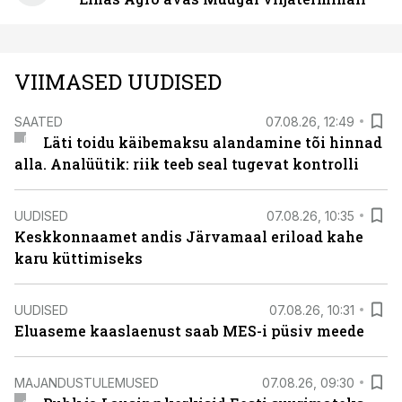
VIIMASED UUDISED
SAATED
07.08.26, 12:49
Läti toidu käibemaksu alandamine tõi hinnad
alla. Analüütik: riik teeb seal tugevat kontrolli
UUDISED
07.08.26, 10:35
Keskkonnaamet andis Järvamaal eriload kahe
karu küttimiseks
UUDISED
07.08.26, 10:31
Eluaseme kaaslaenust saab MES-i püsiv meede
MAJANDUSTULEMUSED
07.08.26, 09:30