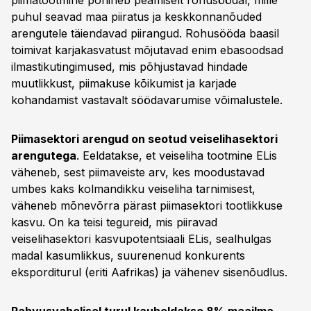
piimatootmine põhineb peamiselt rohusöödal, mille
puhul seavad maa piiratus ja keskkonnanõuded
arengutele täiendavad piirangud. Rohusööda baasil
toimivat karjakasvatust mõjutavad enim ebasoodsad
ilmastikutingimused, mis põhjustavad hindade
muutlikkust, piimakuse kõikumist ja karjade
kohandamist vastavalt söödavarumise võimalustele.
Piimasektori arengud on seotud veiselihasektori
arengutega
. Eeldatakse, et veiseliha tootmine ELis
väheneb, sest piimaveiste arv, kes moodustavad
umbes kaks kolmandikku veiseliha tarnimisest,
väheneb mõnevõrra pärast piimasektori tootlikkuse
kasvu. On ka teisi tegureid, mis piiravad
veiselihasektori kasvupotentsiaali ELis, sealhulgas
madal kasumlikkus, suurenenud konkurents
eksporditurul (eriti Aafrikas) ja vähenev sisenõudlus.