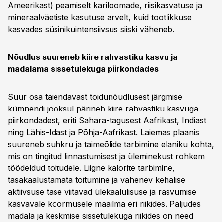
Ameerikast) peamiselt kariloomade, riisikasvatuse ja
mineraalväetiste kasutuse arvelt, kuid tootlikkuse
kasvades süsinikuintensiivsus siiski väheneb.
Nõudlus suureneb kiire rahvastiku kasvu ja
madalama sissetulekuga piirkondades
Suur osa täiendavast toidunõudlusest järgmise
kümnendi jooksul pärineb kiire rahvastiku kasvuga
piirkondadest, eriti Sahara-tagusest Aafrikast, Indiast
ning Lähis-Idast ja Põhja-Aafrikast. Laiemas plaanis
suureneb suhkru ja taimeõlide tarbimine elaniku kohta,
mis on tingitud linnastumisest ja üleminekust rohkem
töödeldud toitudele. Liigne kalorite tarbimine,
tasakaalustamata toitumine ja vähenev kehalise
aktiivsuse tase viitavad ülekaalulisuse ja rasvumise
kasvavale koormusele maailma eri riikides. Paljudes
madala ja keskmise sissetulekuga riikides on need