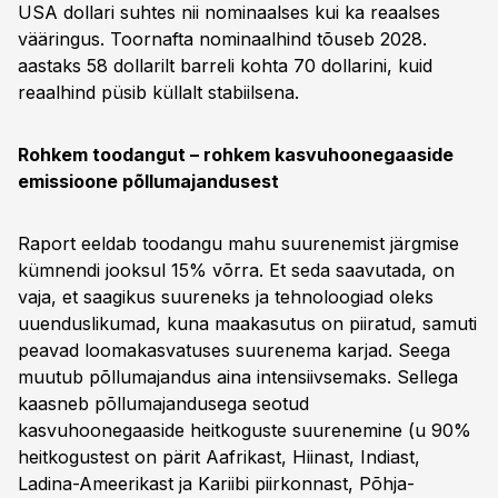
USA dollari suhtes nii nominaalses kui ka reaalses
vääringus. Toornafta nominaalhind tõuseb 2028.
aastaks 58 dollarilt barreli kohta 70 dollarini, kuid
reaalhind püsib küllalt stabiilsena.
Rohkem toodangut – rohkem kasvuhoonegaaside
emissioone põllumajandusest
Raport eeldab toodangu mahu suurenemist järgmise
kümnendi jooksul 15% võrra. Et seda saavutada, on
vaja, et saagikus suureneks ja tehnoloogiad oleks
uuenduslikumad, kuna maakasutus on piiratud, samuti
peavad loomakasvatuses suurenema karjad. Seega
muutub põllumajandus aina intensiivsemaks. Sellega
kaasneb põllumajandusega seotud
kasvuhoonegaaside heitkoguste suurenemine (u 90%
heitkogustest on pärit Aafrikast, Hiinast, Indiast,
Ladina-Ameerikast ja Kariibi piirkonnast, Põhja-