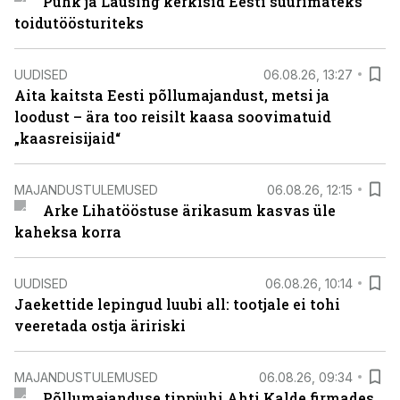
Puhk ja Lausing kerkisid Eesti suurimateks
toidutöösturiteks
UUDISED
06.08.26, 13:27
Aita kaitsta Eesti põllumajandust, metsi ja
loodust – ära too reisilt kaasa soovimatuid
„kaasreisijaid“
MAJANDUSTULEMUSED
06.08.26, 12:15
Arke Lihatööstuse ärikasum kasvas üle
kaheksa korra
UUDISED
06.08.26, 10:14
Jaekettide lepingud luubi all: tootjale ei tohi
veeretada ostja äririski
MAJANDUSTULEMUSED
06.08.26, 09:34
Põllumajanduse tippjuhi Ahti Kalde firmades