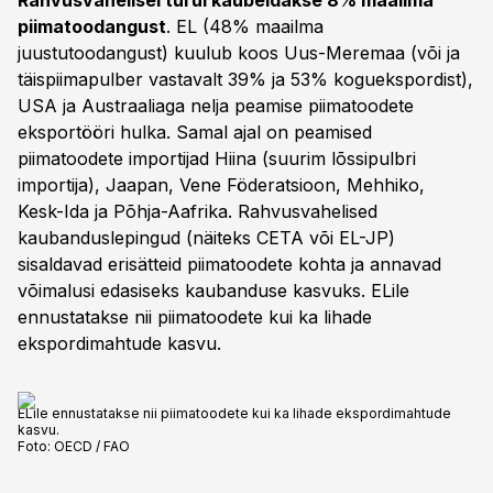
Rahvusvahelisel turul kaubeldakse 8% maailma
piimatoodangust
. EL (48% maailma
juustutoodangust) kuulub koos Uus-Meremaa (või ja
täispiimapulber vastavalt 39% ja 53% koguekspordist),
USA ja Austraaliaga nelja peamise piimatoodete
eksportööri hulka. Samal ajal on peamised
piimatoodete importijad Hiina (suurim lõssipulbri
importija), Jaapan, Vene Föderatsioon, Mehhiko,
Kesk-Ida ja Põhja-Aafrika. Rahvusvahelised
kaubanduslepingud (näiteks CETA või EL-JP)
sisaldavad erisätteid piimatoodete kohta ja annavad
võimalusi edasiseks kaubanduse kasvuks. ELile
ennustatakse nii piimatoodete kui ka lihade
ekspordimahtude kasvu.
ELile ennustatakse nii piimatoodete kui ka lihade ekspordimahtude
kasvu.
Foto:
OECD / FAO