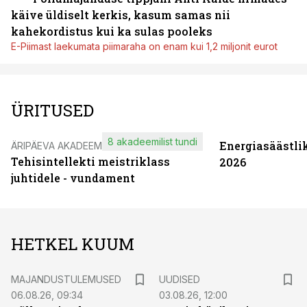
käive üldiselt kerkis, kasum samas nii
kahekordistus kui ka sulas pooleks
E-Piimast laekumata piimaraha on enam kui 1,2 miljonit eurot
ÜRITUSED
8 akadeemilist tundi
Energiasäästli
ÄRIPÄEVA AKADEEMIA
Tehisintellekti meistriklass
2026
juhtidele - vundament
HETKEL KUUM
MAJANDUSTULEMUSED
UUDISED
06.08.26, 09:34
03.08.26, 12:00