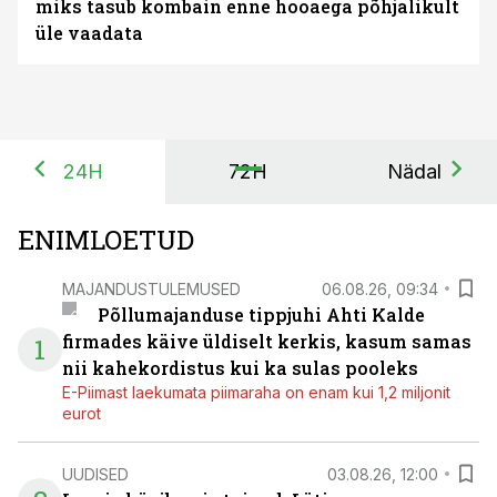
miks tasub kombain enne hooaega põhjalikult
üle vaadata
24H
72H
Nädal
ENIMLOETUD
MAJANDUSTULEMUSED
06.08.26, 09:34
Põllumajanduse tippjuhi Ahti Kalde
firmades käive üldiselt kerkis, kasum samas
1
nii kahekordistus kui ka sulas pooleks
E-Piimast laekumata piimaraha on enam kui 1,2 miljonit
eurot
UUDISED
03.08.26, 12:00