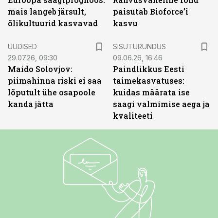
mais langeb järsult,
paisutab Bioforce’i
õlikultuurid kasvavad
kasvu
ST
UUDISED
SISUTURUNDUS
29.07.26, 09:30
09.06.26, 16:46
Maido Solovjov:
Paindlikkus Eesti
piimahinna riski ei saa
taimekasvatuses:
lõputult ühe osapoole
kuidas määrata ise
kanda jätta
saagi valmimise aega ja
kvaliteeti