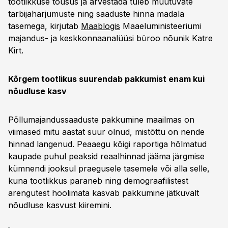
tootlikkuse tõusus ja arvestada tuleb muutuvate
tarbijaharjumuste ning saaduste hinna madala
tasemega, kirjutab
Maablogis
Maaeluministeeriumi
majandus- ja keskkonnaanalüüsi büroo nõunik Katre
Kirt.
Kõrgem tootlikus suurendab pakkumist enam kui
nõudluse kasv
Põllumajandussaaduste pakkumine maailmas on
viimased mitu aastat suur olnud, mistõttu on nende
hinnad langenud. Peaaegu kõigi raportiga hõlmatud
kaupade puhul peaksid reaalhinnad jääma järgmise
kümnendi jooksul praegusele tasemele või alla selle,
kuna tootlikkus paraneb ning demograafilistest
arengutest hoolimata kasvab pakkumine jätkuvalt
nõudluse kasvust kiiremini.