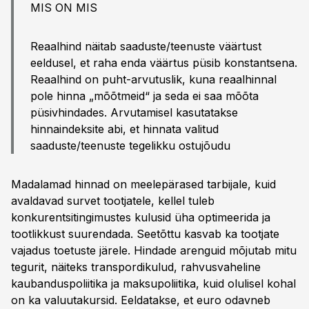
MIS ON MIS
Reaalhind näitab saaduste/teenuste väärtust
eeldusel, et raha enda väärtus püsib konstantsena.
Reaalhind on puht-arvutuslik, kuna reaalhinnal
pole hinna „mõõtmeid“ ja seda ei saa mõõta
püsivhindades. Arvutamisel kasutatakse
hinnaindeksite abi, et hinnata valitud
saaduste/teenuste tegelikku ostujõudu
Madalamad hinnad on meelepärased tarbijale, kuid
avaldavad survet tootjatele, kellel tuleb
konkurentsitingimustes kulusid üha optimeerida ja
tootlikkust suurendada. Seetõttu kasvab ka tootjate
vajadus toetuste järele. Hindade arenguid mõjutab mitu
tegurit, näiteks transpordikulud, rahvusvaheline
kaubanduspoliitika ja maksupoliitika, kuid olulisel kohal
on ka valuutakursid. Eeldatakse, et euro odavneb