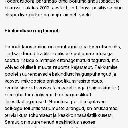
Föderatsioon) parandab oma põllumajandussaaduste
bilanssi – alates 2012. aastast on bilanss positiivne ning
eksportiva piirkonna mõju laieneb veelgi.
Ebakindluse ring laieneb
Raporti koostamine on muutunud aina keerulisemaks,
on lisandunud traditsioonilistele põllumajandusega
seotud riskidele mitmeid ettenägematuid tegureid, mis
võivad oluliselt muuta raportis kajastatut. Pakkumise
poolel suurendavad ebakindlust haiguspuhangud ja
kasvav mikroobide antibiootikumiresistentsus,
regulatsioonid seoses taimearetusega (haiguskindlus)
ning üha tõenäolisemad on äärmuslikud
ilmastikutingimused. Nõudluse poolt mõjutavad
eelkõige toitumisharjumuste arengud, sh arusaamad
tervislikust toitumisest ja keskkonnasäästlikkusest.
Samuti on suurenenud ebakindlus seoses