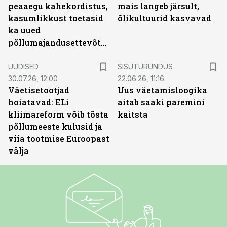
peaaegu kahekordistus,
mais langeb järsult,
kasumlikkust toetasid
õlikultuurid kasvavad
ka uued
põllumajandusettevõtted
ST
UUDISED
SISUTURUNDUS
30.07.26, 12:00
22.06.26, 11:16
Väetisetootjad
Uus väetamisloogika
hoiatavad: ELi
aitab saaki paremini
kliimareform võib tõsta
kaitsta
põllumeeste kulusid ja
viia tootmise Euroopast
välja