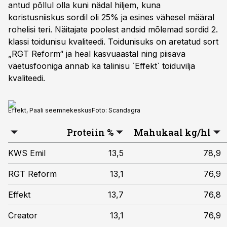
antud põllul olla kuni nädal hiljem, kuna
koristusniiskus sordil oli 25% ja esines vähesel määral
rohelisi teri. Näitajate poolest andsid mõlemad sordid 2.
klassi toidunisu kvaliteedi. Toidunisuks on aretatud sort
„RGT Reform“ ja heal kasvuaastal ning piisava
väetusfooniga annab ka talinisu `Effekt` toiduvilja
kvaliteedi.
Effekt, Paali seemnekeskus
Foto:
Scandagra
Proteiin %
Mahukaal kg/hl
KWS Emil
13,5
78,9
RGT Reform
13,1
76,9
Effekt
13,7
76,8
Creator
13,1
76,9