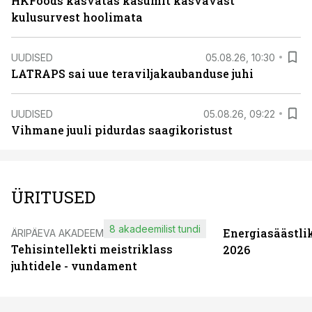
HKFoods kasvatas kasumit kasvavast
kulusurvest hoolimata
UUDISED
05.08.26, 10:30
LATRAPS sai uue teraviljakaubanduse juhi
UUDISED
05.08.26, 09:22
Vihmane juuli pidurdas saagikoristust
ÜRITUSED
8 akadeemilist tundi
Energiasäästli
ÄRIPÄEVA AKADEEMIA
Tehisintellekti meistriklass
2026
juhtidele - vundament