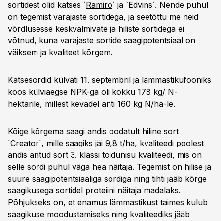
sortidest olid katses `
Ramiro
` ja `Edvins`. Nende puhul
on tegemist varajaste sortidega, ja seetõttu me neid
võrdlusesse keskvalmivate ja hiliste sortidega ei
võtnud, kuna varajaste sortide saagipotentsiaal on
väiksem ja kvaliteet kõrgem.
Katsesordid külvati 11. septembril ja lämmastikufooniks
koos külviaegse NPK-ga oli kokku 178 kg/ N-
hektarile, millest kevadel anti 160 kg N/ha-le.
Kõige kõrgema saagi andis oodatult hiline sort
`
Creator
`, mille saagiks jäi 9,8 t/ha, kvaliteedi poolest
andis antud sort 3. klassi toidunisu kvaliteedi, mis on
selle sordi puhul väga hea näitaja. Tegemist on hilise ja
suure saagipotentsiaaliga sordiga ning tihti jääb kõrge
saagikusega sortidel proteiini näitaja madalaks.
Põhjukseks on, et enamus lämmastikust taimes kulub
saagikuse moodustamiseks ning kvaliteediks jääb