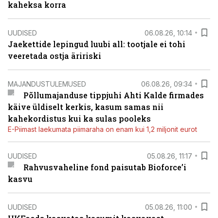
kaheksa korra
UUDISED
06.08.26, 10:14
Jaekettide lepingud luubi all: tootjale ei tohi
veeretada ostja äririski
MAJANDUSTULEMUSED
06.08.26, 09:34
Põllumajanduse tippjuhi Ahti Kalde firmades
käive üldiselt kerkis, kasum samas nii
kahekordistus kui ka sulas pooleks
E-Piimast laekumata piimaraha on enam kui 1,2 miljonit eurot
UUDISED
05.08.26, 11:17
Rahvusvaheline fond paisutab Bioforce’i
kasvu
UUDISED
05.08.26, 11:00