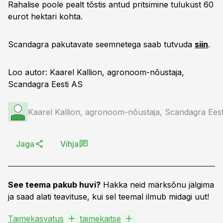
Rahalise poole pealt tõstis antud pritsimine tulukust 60
eurot hektari kohta.
Scandagra pakutavate seemnetega saab tutvuda
siin
.
Loo autor: Kaarel Kallion, agronoom-nõustaja,
Scandagra Eesti AS
Kaarel Kallion, agronoom-nõustaja, Scandagra Ees
Jaga
Vihja
See teema pakub huvi?
Hakka neid märksõnu jälgima
ja saad alati teavituse, kui sel teemal ilmub midagi uut!
Taimekasvatus
taimekaitse