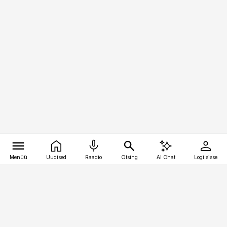
Menüü
Uudised
Raadio
Otsing
AI Chat
Logi sisse
Vana-Lõuna 39/1, 19094 Tallinn
(+372) 667 0111