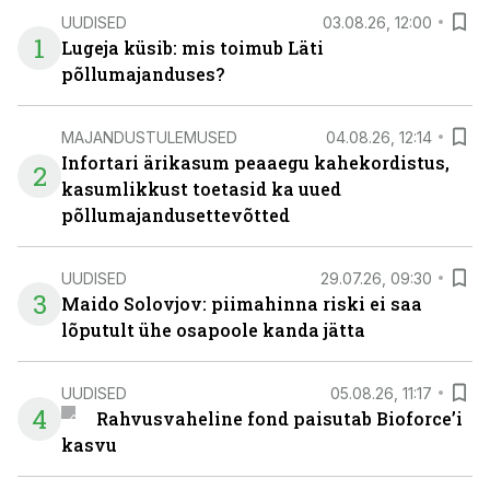
UUDISED
03.08.26, 12:00
1
Lugeja küsib: mis toimub Läti
põllumajanduses?
MAJANDUSTULEMUSED
04.08.26, 12:14
Infortari ärikasum peaaegu kahekordistus,
2
kasumlikkust toetasid ka uued
põllumajandusettevõtted
UUDISED
29.07.26, 09:30
3
Maido Solovjov: piimahinna riski ei saa
lõputult ühe osapoole kanda jätta
UUDISED
05.08.26, 11:17
4
Rahvusvaheline fond paisutab Bioforce’i
kasvu