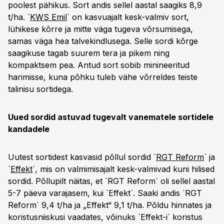
poolest pähikus. Sort andis sellel aastal saagiks 8,9
t/ha. `
KWS Emil
` on kasvuajalt kesk-valmiv sort,
lühikese kõrre ja mitte väga tugeva võrsumisega,
samas väga hea talvekindlusega. Selle sordi kõrge
saagikuse tagab suurem tera ja pikem ning
kompaktsem pea. Antud sort sobib minineeritud
harimisse, kuna põhku tuleb vähe võrreldes teiste
talinisu sortidega.
Uued sordid astuvad tugevalt vanematele sortidele
kandadele
Uutest sortidest kasvasid põllul sordid `
RGT Reform
` ja
`
Effekt
`, mis on valmimisajalt kesk-valmivad kuni hilised
sordid. Põllupilt näitas, et `RGT Reform` oli sellel aastal
5-7 päeva varajasem, kui `Effekt`. Saaki andis `RGT
Reform` 9,4 t/ha ja „Effekt“ 9,1 t/ha. Põldu hinnates ja
koristusniiskusi vaadates, võinuks `Effekt-i` koristus