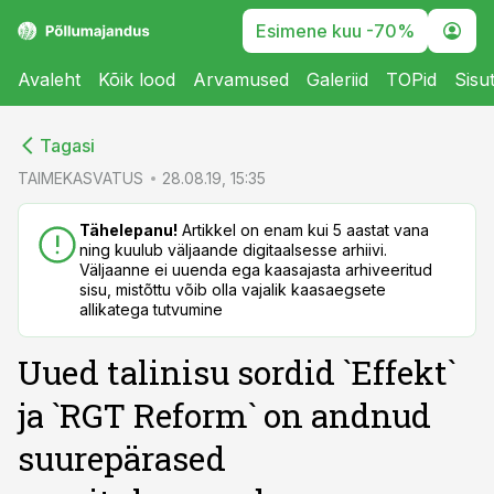
Esimene kuu -70%
Avaleht
Kõik lood
Arvamused
Galeriid
TOPid
Sisu
cebook
cebook
Tagasi
Twitter)
Twitter)
TAIMEKASVATUS
28.08.19, 15:35
kedIn
kedIn
Tähelepanu!
Artikkel on enam kui 5 aastat vana
ning kuulub väljaande digitaalsesse arhiivi.
ail
ail
Väljaanne ei uuenda ega kaasajasta arhiveeritud
sisu, mistõttu võib olla vajalik kaasaegsete
k
k
allikatega tutvumine
Uued talinisu sordid `Effekt`
ja `RGT Reform` on andnud
suurepärased