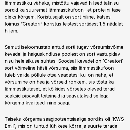
lämmastikku väheks, mistõttu vajavad hilised talinisu
sordid ka suuremat lämmastikufooni, et proteiini tase
oleks kõrgem. Koristusajalt on sort hiline, katses
toimus “Creatori” koristus teistest sortidest 1,5 nädalat
hiljem.
Samuti iseloomustab antud sorti tugev võrsumisvõime
kevadel ja haiguskindluse poolest on sort vastupidav
nisu helelaikuse suhtes. Soodsal kevadel on `
Creator
i`
sort võimeline hästi võrsuma, siis lämmastikufoon
tuleb valida põllule otsa vaadates: kui on näha, et
võrsumine on hea ja võrseid rohkem, siis tõsta ka
lämmastikutaset, et kõikides võrsetes olevad terad
saaksid piisavalt toitaineid ja saavutaksid sellega
kõrgema kvaliteedi ning saagi.
Teiseks kõrgema saagipotsentsiaaliga sordiks oli `
KWS
Emil
`, mis on tuntud lühikese kõrre ja suurte terade