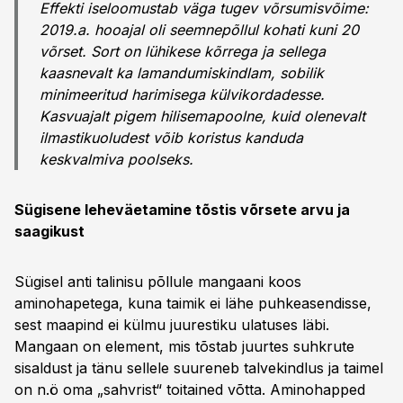
Effekti iseloomustab väga tugev võrsumisvõime:
2019.a. hooajal oli seemnepõllul kohati kuni 20
võrset. Sort on lühikese kõrrega ja sellega
kaasnevalt ka lamandumiskindlam, sobilik
minimeeritud harimisega külvikordadesse.
Kasvuajalt pigem hilisemapoolne, kuid olenevalt
ilmastikuoludest võib koristus kanduda
keskvalmiva poolseks.
Sügisene leheväetamine tõstis võrsete arvu ja
saagikust
Sügisel anti talinisu põllule mangaani koos
aminohapetega, kuna taimik ei lähe puhkeasendisse,
sest maapind ei külmu juurestiku ulatuses läbi.
Mangaan on element, mis tõstab juurtes suhkrute
sisaldust ja tänu sellele suureneb talvekindlus ja taimel
on n.ö oma „sahvrist“ toitained võtta. Aminohapped