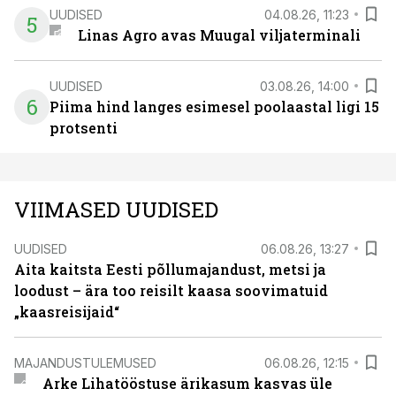
UUDISED
04.08.26, 11:23
5
Linas Agro avas Muugal viljaterminali
UUDISED
03.08.26, 14:00
6
Piima hind langes esimesel poolaastal ligi 15
protsenti
VIIMASED UUDISED
UUDISED
06.08.26, 13:27
Aita kaitsta Eesti põllumajandust, metsi ja
loodust – ära too reisilt kaasa soovimatuid
„kaasreisijaid“
MAJANDUSTULEMUSED
06.08.26, 12:15
Arke Lihatööstuse ärikasum kasvas üle