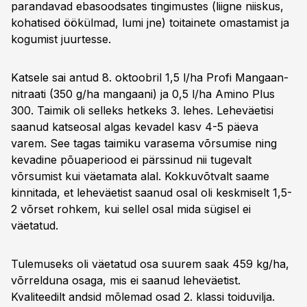
parandavad ebasoodsates tingimustes (liigne niiskus,
kohatised öökülmad, lumi jne) toitainete omastamist ja
kogumist juurtesse.
Katsele sai antud 8. oktoobril 1,5 l/ha Profi Mangaan-
nitraati (350 g/ha mangaani) ja 0,5 l/ha Amino Plus
300. Taimik oli selleks hetkeks 3. lehes. Leheväetisi
saanud katseosal algas kevadel kasv 4-5 päeva
varem. See tagas taimiku varasema võrsumise ning
kevadine põuaperiood ei pärssinud nii tugevalt
võrsumist kui väetamata alal. Kokkuvõtvalt saame
kinnitada, et leheväetist saanud osal oli keskmiselt 1,5-
2 võrset rohkem, kui sellel osal mida sügisel ei
väetatud.
Tulemuseks oli väetatud osa suurem saak 459 kg/ha,
võrrelduna osaga, mis ei saanud leheväetist.
Kvaliteedilt andsid mõlemad osad 2. klassi toiduvilja.