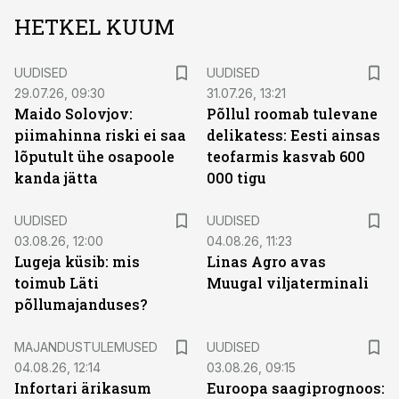
HETKEL KUUM
UUDISED
UUDISED
29.07.26, 09:30
31.07.26, 13:21
Maido Solovjov:
Põllul roomab tulevane
piimahinna riski ei saa
delikatess: Eesti ainsas
lõputult ühe osapoole
teofarmis kasvab 600
kanda jätta
000 tigu
UUDISED
UUDISED
03.08.26, 12:00
04.08.26, 11:23
Lugeja küsib: mis
Linas Agro avas
toimub Läti
Muugal viljaterminali
põllumajanduses?
MAJANDUSTULEMUSED
UUDISED
04.08.26, 12:14
03.08.26, 09:15
Infortari ärikasum
Euroopa saagiprognoos: