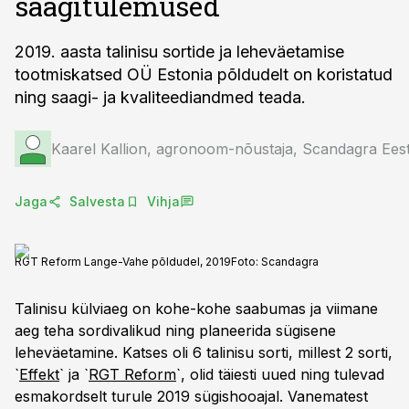
saagitulemused
2019. aasta talinisu sortide ja leheväetamise
tootmiskatsed OÜ Estonia põldudelt on koristatud
ning saagi- ja kvaliteediandmed teada.
Kaarel Kallion, agronoom-nõustaja, Scandagra Ees
Jaga
Salvesta
Vihja
RGT Reform Lange-Vahe põldudel, 2019
Foto:
Scandagra
Talinisu külviaeg on kohe-kohe saabumas ja viimane
aeg teha sordivalikud ning planeerida sügisene
leheväetamine. Katses oli 6 talinisu sorti, millest 2 sorti,
`
Effekt
` ja `
RGT Reform
`, olid täiesti uued ning tulevad
esmakordselt turule 2019 sügishooajal. Vanematest