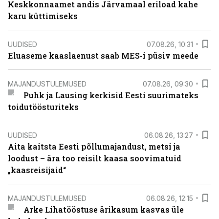
Keskkonnaamet andis Järvamaal eriload kahe
karu küttimiseks
UUDISED
07.08.26, 10:31
Eluaseme kaaslaenust saab MES-i püsiv meede
MAJANDUSTULEMUSED
07.08.26, 09:30
Puhk ja Lausing kerkisid Eesti suurimateks
toidutöösturiteks
UUDISED
06.08.26, 13:27
Aita kaitsta Eesti põllumajandust, metsi ja
loodust – ära too reisilt kaasa soovimatuid
„kaasreisijaid“
MAJANDUSTULEMUSED
06.08.26, 12:15
Arke Lihatööstuse ärikasum kasvas üle