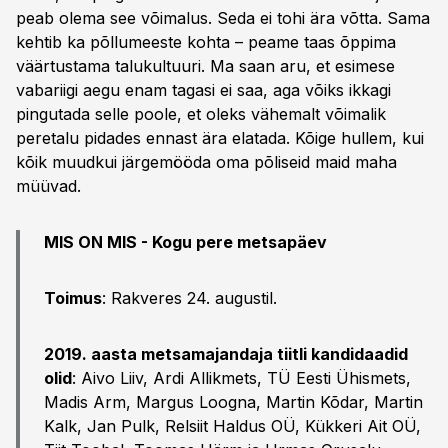
peab olema see võimalus. Seda ei tohi ära võtta. Sama
kehtib ka põllumeeste kohta – peame taas õppima
väärtustama talukultuuri. Ma saan aru, et esimese
vabariigi aegu enam tagasi ei saa, aga võiks ikkagi
pingutada selle poole, et oleks vähemalt võimalik
peretalu pidades ennast ära elatada. Kõige hullem, kui
kõik muudkui järgemööda oma põliseid maid maha
müüvad.
MIS ON MIS - Kogu pere metsapäev
Toimus
: Rakveres 24. augustil.
2019. aasta metsamajandaja tiitli kandidaadid
olid
: Aivo Liiv, Ardi Allikmets, TÜ Eesti Ühismets,
Madis Arm, Margus Loogna, Martin Kõdar, Martin
Kalk, Jan Pulk, Relsiit Haldus OÜ, Kükkeri Ait OÜ,