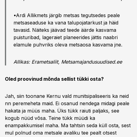
•Ardi Allikmets järgib metsas tegutsedes peale
metsaseaduse ka vana talupojatarkust ja häid
tavasid. Näiteks jäävad teede äärde kasvama
puisturibad, lageraiet planeerides jättis naabri
elamule puhvriks oleva metsaosa kasvama jne.
Allikas: Erametsaliit, Metsamajandusuudised.ee
Oled proovinud mõnda sellist tükki osta?
Jah, siin toonane Kernu vald munitsipaliseeris ka neid
nn peremeheta maid. Ei osanud nendega midagi peale
hakata ja müüs maha. Üks tükk raiuti paljaks, see
kogub nüüd võsa. Teine tükk müüdi ka
enampakkumisel maha. Ma tahtsin seda küll osta, sest
mul polnud oma metsale avaliku tee pealt otsest