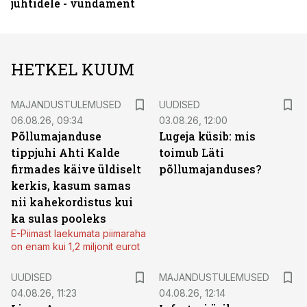
juhtidele - vundament
HETKEL KUUM
MAJANDUSTULEMUSED
UUDISED
06.08.26, 09:34
03.08.26, 12:00
Põllumajanduse
Lugeja küsib: mis
tippjuhi Ahti Kalde
toimub Läti
firmades käive üldiselt
põllumajanduses?
kerkis, kasum samas
nii kahekordistus kui
ka sulas pooleks
E-Piimast laekumata piimaraha
on enam kui 1,2 miljonit eurot
UUDISED
MAJANDUSTULEMUSED
04.08.26, 11:23
04.08.26, 12:14