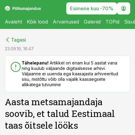
Esimene kuu -70%
Avaleht
Kõik lood
Arvamused
Galeriid
TOPid
Sisu
cebook
cebook
Tagasi
Twitter)
Twitter)
23.09.19, 16:47
kedIn
kedIn
Tähelepanu!
Artikkel on enam kui 5 aastat vana
ning kuulub väljaande digitaalsesse arhiivi.
ail
ail
Väljaanne ei uuenda ega kaasajasta arhiveeritud
sisu, mistõttu võib olla vajalik kaasaegsete
k
k
allikatega tutvumine
Aasta metsamajandaja
soovib, et talud Eestimaal
taas õitsele lööks