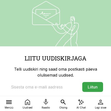
LIITU UUDISKIRJAGA
Telli uudiskiri ning saad oma postkasti päeva
olulisemad uudised.
Liitun
Menüü
Uudised
Raadio
Otsing
AI Chat
Logi sisse