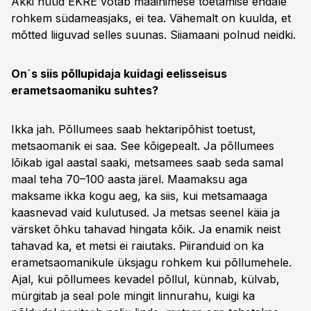
Äkki nüüd EKRE võtab maainimese toetamise endale
rohkem südameasjaks, ei tea. Vähemalt on kuulda, et
mõtted liiguvad selles suunas. Siiamaani polnud neidki.
On´s siis põllupidaja kuidagi eelisseisus
erametsaomaniku suhtes?
Ikka jah. Põllumees saab hektaripõhist toetust,
metsaomanik ei saa. See kõigepealt. Ja põllumees
lõikab igal aastal saaki, metsamees saab seda samal
maal teha 70–100 aasta järel. Maamaksu aga
maksame ikka kogu aeg, ka siis, kui metsamaaga
kaasnevad vaid kulutused. Ja metsas seenel käia ja
värsket õhku tahavad hingata kõik. Ja enamik neist
tahavad ka, et metsi ei raiutaks. Piiranduid on ka
erametsaomanikule üksjagu rohkem kui põllumehele.
Ajal, kui põllumees kevadel põllul, künnab, külvab,
mürgitab ja seal pole mingit linnurahu, kuigi ka