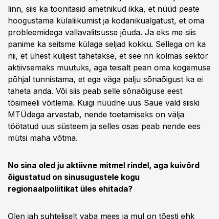
linn, siis ka toonitasid ametnikud ikka, et nüüd peate
hoogustama külaliikumist ja kodanikualgatust, et oma
probleemidega vallavalitsusse jõuda. Ja eks me siis
panime ka seitsme külaga seljad kokku. Sellega on ka
nii, et ühest küljest tahetakse, et see nn kolmas sektor
aktiivsemaks muutuks, aga teisalt pean oma kogemuse
põhjal tunnistama, et ega väga palju sõnaõigust ka ei
taheta anda. Või siis peab selle sõnaõiguse eest
tõsimeeli võitlema. Kuigi nüüdne uus Saue vald siiski
MTÜdega arvestab, nende toetamiseks on välja
töötatud uus süsteem ja selles osas peab nende ees
mütsi maha võtma.
No sina oled ju aktiivne mitmel rindel, aga kuivõrd
õigustatud on sinusugustele kogu
regionaalpoliitikat üles ehitada?
Olen jah suhteliselt vaba mees ja mul on tõesti ehk