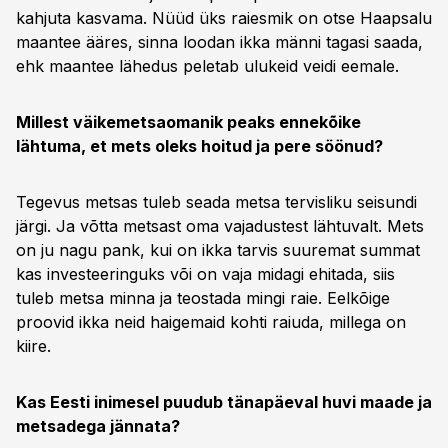
kahjuta kasvama. Nüüd üks raiesmik on otse Haapsalu
maantee ääres, sinna loodan ikka männi tagasi saada,
ehk maantee lähedus peletab ulukeid veidi eemale.
Millest väikemetsaomanik peaks ennekõike
lähtuma, et mets oleks hoitud ja pere söönud?
Tegevus metsas tuleb seada metsa tervisliku seisundi
järgi. Ja võtta metsast oma vajadustest lähtuvalt. Mets
on ju nagu pank, kui on ikka tarvis suuremat summat
kas investeeringuks või on vaja midagi ehitada, siis
tuleb metsa minna ja teostada mingi raie. Eelkõige
proovid ikka neid haigemaid kohti raiuda, millega on
kiire.
Kas Eesti inimesel puudub tänapäeval huvi maade ja
metsadega jännata?