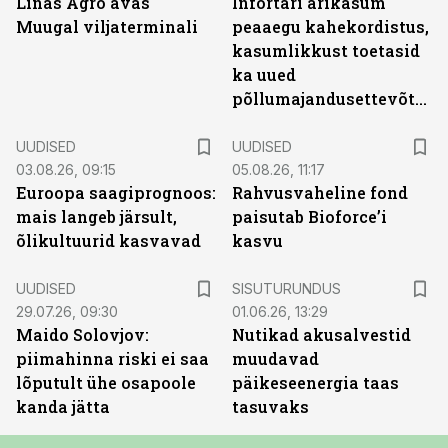
Linas Agro avas
Infortari ärikasum
Muugal viljaterminali
peaaegu kahekordistus,
kasumlikkust toetasid
ka uued
põllumajandusettevõtted
UUDISED
UUDISED
03.08.26, 09:15
05.08.26, 11:17
Euroopa saagiprognoos:
Rahvusvaheline fond
mais langeb järsult,
paisutab Bioforce’i
õlikultuurid kasvavad
kasvu
ST
UUDISED
SISUTURUNDUS
29.07.26, 09:30
01.06.26, 13:29
Maido Solovjov:
Nutikad akusalvestid
piimahinna riski ei saa
muudavad
lõputult ühe osapoole
päikeseenergia taas
kanda jätta
tasuvaks