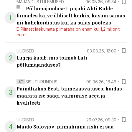
MAJANDUSTULEMUSED
06.08.26, 09:34
Põllumajanduse tippjuhi Ahti Kalde
firmades käive üldiselt kerkis, kasum samas
1
nii kahekordistus kui ka sulas pooleks
E-Piimast laekumata piimaraha on enam kui 1,2 miljonit
eurot
UUDISED
03.08.26, 12:00
2
Lugeja küsib: mis toimub Läti
põllumajanduses?
SISUTURUNDUS
09.06.26, 16:46
ST
Paindlikkus Eesti taimekasvatuses: kuidas
3
määrata ise saagi valmimise aega ja
kvaliteeti
UUDISED
29.07.26, 09:30
4
Maido Solovjov: piimahinna riski ei saa