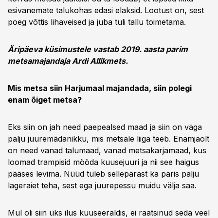
esivanemate talukohas edasi elaksid. Lootust on, sest
poeg võttis lihaveised ja juba tuli tallu toimetama.
Äripäeva küsimustele vastab 2019. aasta parim
metsamajandaja Ardi Allikmets.
Mis metsa siin Harjumaal majandada, siin polegi
enam õiget metsa?
Eks siin on jah need paepealsed maad ja siin on väga
palju juuremädanikku, mis metsale liiga teeb. Enamjaolt
on need vanad talumaad, vanad metsakarjamaad, kus
loomad trampisid mööda kuusejuuri ja nii see haigus
pääses levima. Nüüd tuleb sellepärast ka päris palju
lageraiet teha, sest ega juurepessu muidu välja saa.
Mul oli siin üks ilus kuuseeraldis, ei raatsinud seda veel