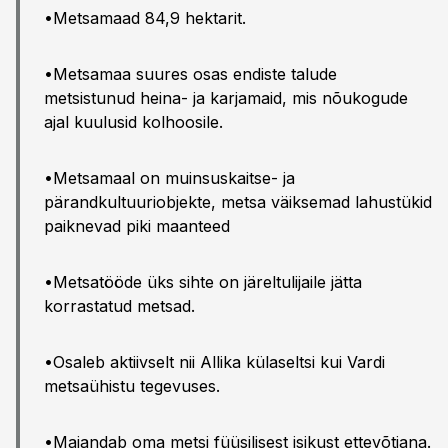
•Metsamaad 84,9 hektarit.
•Metsamaa suures osas endiste talude
metsistunud heina- ja karjamaid, mis nõukogude
ajal kuulusid kolhoosile.
•Metsamaal on muinsuskaitse- ja
pärandkultuuriobjekte, metsa väiksemad lahustükid
paiknevad piki maanteed
•Metsatööde üks sihte on järeltulijaile jätta
korrastatud metsad.
•Osaleb aktiivselt nii Allika külaseltsi kui Vardi
metsaühistu tegevuses.
•Majandab oma metsi füüsilisest isikust ettevõtjana.