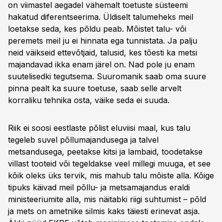
on viimastel aegadel vähemalt toetuste süsteemi
hakatud diferentseerima. Üldiselt talumeheks meil
loetakse seda, kes põldu peab. Mõistet talu- või
peremets meil ju ei hinnata ega tunnistata. Ja palju
neid väikseid ettevõtjaid, talusid, kes tõesti ka metsi
majandavad ikka enam järel on. Nad pole ju enam
suutelisedki tegutsema. Suuromanik saab oma suure
pinna pealt ka suure toetuse, saab selle arvelt
korraliku tehnika osta, väike seda ei suuda.
Riik ei soosi eestlaste põlist eluviisi maal, kus talu
tegeleb suvel põllumajandusega ja talvel
metsandusega, peetakse kitsi ja lambaid, toodetakse
villast tooteid või tegeldakse veel millegi muuga, et see
kõik oleks üks tervik, mis mahub talu mõiste alla. Kõige
tipuks käivad meil põllu- ja metsamajandus eraldi
ministeeriumite alla, mis näitabki riigi suhtumist – põld
ja mets on ametnike silmis kaks täiesti erinevat asja.