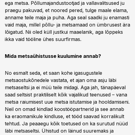
ega metsa. Põllumajandustootjad ja vallavalitsused ju
praegu pakuvad, et noored pered, tulge maale elama,
anname teile maja ja puha. Aga seal saadki ju enamasti
vaid maja, millel põllu- ja metsamaad on ümbrusest ära
lõigatud. Nii oled küll justkui maaelanik, aga lõppeks
ikka vaid tööline ühes suurfirmas.
Mida metsaühistusse kuulumine annab?
No esmalt seda, et saan kohe igasugustele
metsaostukõnedele vastata, et ajan oma asju läbi
metsaseltsi ja ei müü teile midagi. Aga jah, tänapäeval
saad seltsist praktiliselt kõik vajalikud teenused – vana
metsa raiumisest uue metsa istutamise ja hooldamiseni.
Neil on omad kindlad koostööpartnerid ja see annab
ka eraomanikule kindluse, et tööd saavad korralikult
tehtud. Ja peaaegu kõik toetused on ka surutud nüüd
läbi metsaseltsi. Ühistud on läinud suuremaks ja