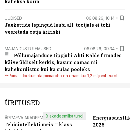
kaheksa korra
UUDISED
06.08.26, 10:14
Jaekettide lepingud luubi all: tootjale ei tohi
veeretada ostja äririski
MAJANDUSTULEMUSED
06.08.26, 09:34
Põllumajanduse tippjuhi Ahti Kalde firmades
käive üldiselt kerkis, kasum samas nii
kahekordistus kui ka sulas pooleks
E-Piimast laekumata piimaraha on enam kui 1,2 miljonit eurot
ÜRITUSED
8 akadeemilist tundi
Energiasäästli
ÄRIPÄEVA AKADEEMIA
Tehisintellekti meistriklass
2026