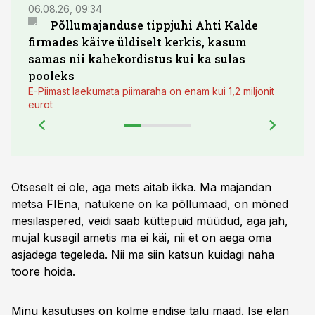
06.08.26, 09:34
03.08.
Põllumajanduse tippjuhi Ahti Kalde
Luge
firmades käive üldiselt kerkis, kasum
põll
samas nii kahekordistus kui ka sulas
pooleks
E-Piimast laekumata piimaraha on enam kui 1,2 miljonit
eurot
Otseselt ei ole, aga mets aitab ikka. Ma majandan
metsa FIEna, natukene on ka põllumaad, on mõned
mesilaspered, veidi saab küttepuid müüdud, aga jah,
mujal kusagil ametis ma ei käi, nii et on aega oma
asjadega tegeleda. Nii ma siin katsun kuidagi naha
toore hoida.
Minu kasutuses on kolme endise talu maad. Ise elan