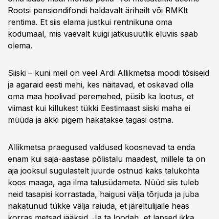
Rootsi pensiondifondi haldavalt ärihailt või RMKlt
rentima. Et siis elama justkui rentnikuna oma
kodumaal, mis vaevalt kuigi jätkusuutlik eluviis saab
olema.
Siiski – kuni meil on veel Ardi Allikmetsa moodi tõsiseid
ja agaraid eesti mehi, kes näitavad, et oskavad olla
oma maa hoolivad peremehed, püsib ka lootus, et
viimast kui killukest tükki Eestimaast siiski maha ei
müüda ja äkki pigem hakatakse tagasi ostma.
Allikmetsa praegused valdused koosnevad ta enda
enam kui saja-aastase põlistalu maadest, millele ta on
aja jooksul sugulastelt juurde ostnud kaks talukohta
koos maaga, aga ilma talusüdameta. Nüüd siis tuleb
neid tasapisi korrastada, haigusi välja tõrjuda ja juba
nakatunud tükke välja raiuda, et järeltulijaile heas
korras metsad jääksid. Ja ta loodab, et lapsed ikka