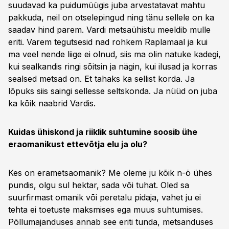
suudavad ka puidumüügis juba arvestatavat mahtu
pakkuda, neil on otselepingud ning tänu sellele on ka
saadav hind parem. Vardi metsaühistu meeldib mulle
eriti. Varem tegutsesid nad rohkem Raplamaal ja kui
ma veel nende liige ei olnud, siis ma olin natuke kadegi,
kui sealkandis ringi sõitsin ja nägin, kui ilusad ja korras
sealsed metsad on. Et tahaks ka sellist korda. Ja
lõpuks siis saingi sellesse seltskonda. Ja nüüd on juba
ka kõik naabrid Vardis.
Kuidas ühiskond ja riiklik suhtumine soosib ühe
eraomanikust ettevõtja elu ja olu?
Kes on erametsaomanik? Me oleme ju kõik n-ö ühes
pundis, olgu sul hektar, sada või tuhat. Oled sa
suurfirmast omanik või peretalu pidaja, vahet ju ei
tehta ei toetuste maksmises ega muus suhtumises.
Põllumajanduses annab see eriti tunda, metsanduses