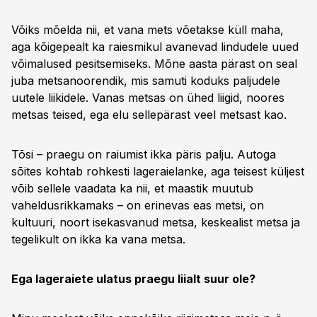
Võiks mõelda nii, et vana mets võetakse küll maha,
aga kõigepealt ka raiesmikul avanevad lindudele uued
võimalused pesitsemiseks. Mõne aasta pärast on seal
juba metsanoorendik, mis samuti koduks paljudele
uutele liikidele. Vanas metsas on ühed liigid, noores
metsas teised, ega elu sellepärast veel metsast kao.
Tõsi – praegu on raiumist ikka päris palju. Autoga
sõites kohtab rohkesti lageraielanke, aga teisest küljest
võib sellele vaadata ka nii, et maastik muutub
vaheldusrikkamaks – on erinevas eas metsi, on
kultuuri, noort isekasvanud metsa, keskealist metsa ja
tegelikult on ikka ka vana metsa.
Ega lageraiete ulatus praegu liialt suur ole?