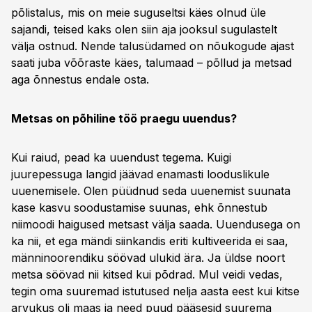
põlistalus, mis on meie suguseltsi käes olnud üle
sajandi, teised kaks olen siin aja jooksul sugulastelt
välja ostnud. Nende talusüdamed on nõukogude ajast
saati juba võõraste käes, talumaad – põllud ja metsad
aga õnnestus endale osta.
Metsas on põhiline töö praegu uuendus?
Kui raiud, pead ka uuendust tegema. Kuigi
juurepessuga langid jäävad enamasti looduslikule
uuenemisele. Olen püüdnud seda uuenemist suunata
kase kasvu soodustamise suunas, ehk õnnestub
niimoodi haigused metsast välja saada. Uuendusega on
ka nii, et ega mändi siinkandis eriti kultiveerida ei saa,
männinoorendiku söövad ulukid ära. Ja üldse noort
metsa söövad nii kitsed kui põdrad. Mul veidi vedas,
tegin oma suuremad istutused nelja aasta eest kui kitse
arvukus oli maas ja need puud pääsesid suurema