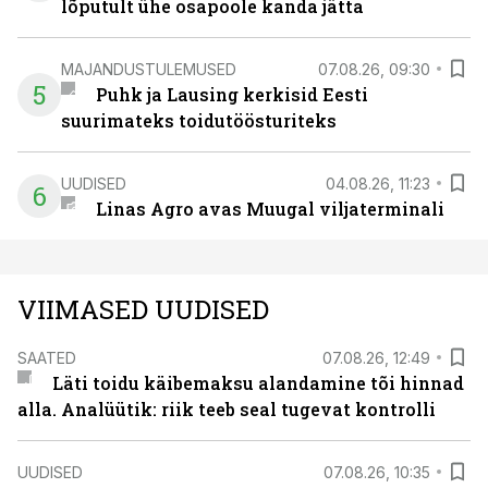
lõputult ühe osapoole kanda jätta
MAJANDUSTULEMUSED
07.08.26, 09:30
5
Puhk ja Lausing kerkisid Eesti
suurimateks toidutöösturiteks
UUDISED
04.08.26, 11:23
6
Linas Agro avas Muugal viljaterminali
VIIMASED UUDISED
SAATED
07.08.26, 12:49
Läti toidu käibemaksu alandamine tõi hinnad
alla. Analüütik: riik teeb seal tugevat kontrolli
UUDISED
07.08.26, 10:35