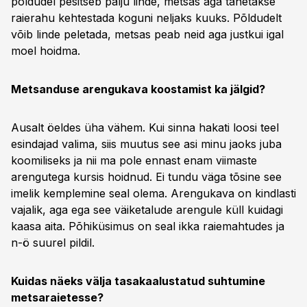
põldudel pesitseb palju linde, metsas aga tahetakse
raierahu kehtestada koguni neljaks kuuks. Põldudelt
võib linde peletada, metsas peab neid aga justkui igal
moel hoidma.
Metsanduse arengukava koostamist ka jälgid?
Ausalt öeldes üha vähem. Kui sinna hakati loosi teel
esindajad valima, siis muutus see asi minu jaoks juba
koomiliseks ja nii ma pole ennast enam viimaste
arengutega kursis hoidnud. Ei tundu väga tõsine see
imelik kemplemine seal olema. Arengukava on kindlasti
vajalik, aga ega see väiketalude arengule küll kuidagi
kaasa aita. Põhiküsimus on seal ikka raiemahtudes ja
n-ö suurel pildil.
Kuidas näeks välja tasakaalustatud suhtumine
metsaraietesse?