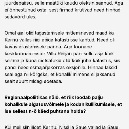
juurdepääsu, selle maatüki kaudu oleksin saanud. Aga
ei õnnestunud osta, sest firmad krutivad need hinnad
sedavõrd üles.
Omal ajal olid tagastamisele mitteminevad maad ka
Kernu vallas riigi abiga katastrisse kantud. Need oli
kavas erastamisele panna. Aga toonane
keskkonnaminister Villu Reiljan pani selle asja kõik
seisma ja kuna metsatükid olid kõik juba katastris, siis
pandi need esmajärjekorras oksjonile. Hinnad läksid
seal aga nii kõrgeks, et kohalik inimene ei jaksanud
sealt suurt midagi soetada.
Regionaalpoliitikas näib, et riik loodab palju
kohalikule algatusvõimele ja kodanikuliikumisele, et
ise sellest n-ö käed puhtana hoida?
Kui meil siin liideti Kernu, Nissi ja Saue vallad ja Saue