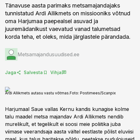
Tänavuse aasta parimaks metsamajandajaks
tunnistatud Ardi Allikmets on missiooniks võtnud
oma Harjumaa paepealsel asuvad ja
juuremädanikust vaevatud vanad talumetsad
korda teha, et oleks, mida järglastele pärandada.
Metsamajandusuudised.ee
Jaga
Salvesta
Vihja
Ardi Allikmets autasu vastu võtmas.
Foto:
Postimees/Scanpix
Harjumaal Saue vallas Kernu kandis kunagise kolme
talu maadel metsa majandav Ardi Allikmets nendib
murelikult, et tegelikult ei soosi meie poliitika juba
viimase veerandsaja aasta vältel eestlaste põlist eluviisi
maal, kus talus haritakse põldu, peetakse pudulojuseid