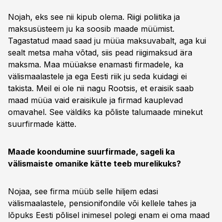
Nojah, eks see nii kipub olema. Riigi poliitika ja
maksusüsteem ju ka soosib maade müümist.
Tagastatud maad saad ju müüa maksuvabalt, aga kui
sealt metsa maha võtad, siis pead riigimaksud ära
maksma. Maa müüakse enamasti firmadele, ka
välismaalastele ja ega Eesti riik ju seda kuidagi ei
takista. Meil ei ole nii nagu Rootsis, et eraisik saab
maad müüa vaid eraisikule ja firmad kauplevad
omavahel. See väldiks ka põliste talumaade minekut
suurfirmade kätte.
Maade koondumine suurfirmade, sageli ka
välismaiste omanike kätte teeb murelikuks?
Nojaa, see firma müüb selle hiljem edasi
välismaalastele, pensionifondile või kellele tahes ja
lõpuks Eesti põlisel inimesel polegi enam ei oma maad