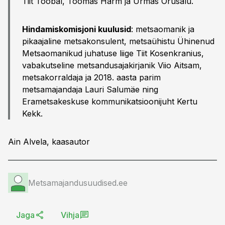
Tiit Toobal, Toomas Härm ja Urmas Orusalu.
Hindamiskomisjoni kuulusid
: metsaomanik ja
pikaajaline metsakonsulent, metsaühistu Ühinenud
Metsaomanikud juhatuse liige Tiit Kosenkranius,
vabakutseline metsandusajakirjanik Viio Aitsam,
metsakorraldaja ja 2018. aasta parim
metsamajandaja Lauri Salumäe ning
Erametsakeskuse kommunikatsioonijuht Kertu
Kekk.
Ain Alvela, kaasautor
Metsamajandusuudised.ee
Jaga
Vihja