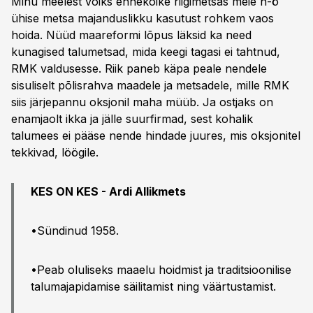
Minu meelest võiks ennekõike riigimetsas meie n-ö
ühise metsa majanduslikku kasutust rohkem vaos
hoida. Nüüd maareformi lõpus läksid ka need
kunagised talumetsad, mida keegi tagasi ei tahtnud,
RMK valdusesse. Riik paneb käpa peale nendele
sisuliselt põlisrahva maadele ja metsadele, mille RMK
siis järjepannu oksjonil maha müüb. Ja ostjaks on
enamjaolt ikka ja jälle suurfirmad, sest kohalik
talumees ei pääse nende hindade juures, mis oksjonitel
tekkivad, löögile.
KES ON KES - Ardi Allikmets
•Sündinud 1958.
•Peab oluliseks maaelu hoidmist ja traditsioonilise
talumajapidamise säilitamist ning väärtustamist.