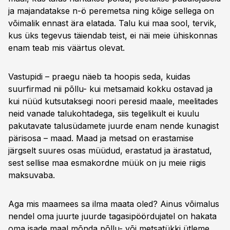
ja majandatakse n-ö peremetsa ning kõige sellega on
võimalik ennast ära elatada. Talu kui maa sool, tervik,
kus üks tegevus täiendab teist, ei näi meie ühiskonnas
enam teab mis väärtus olevat.
Vastupidi – praegu näeb ta hoopis seda, kuidas
suurfirmad nii põllu- kui metsamaid kokku ostavad ja
kui nüüd kutsutaksegi noori peresid maale, meelitades
neid vanade talukohtadega, siis tegelikult ei kuulu
pakutavate talusüdamete juurde enam nende kunagist
pärisosa – maad. Maad ja metsad on erastamise
järgselt suures osas müüdud, erastatud ja ärastatud,
sest sellise maa esmakordne müük on ju meie riigis
maksuvaba.
Aga mis maamees sa ilma maata oled? Ainus võimalus
nendel oma juurte juurde tagasipöördujatel on hakata
oma isade maal mõnda põllu- või metsatükki ütleme