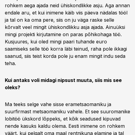
rohkem aega ajada neid ühiskondlikke asju. Aga annan
endale aru, et kui inimene käib viis päeva nädalas tööl
ja tal on ka oma pere, siis on ju väga raske selle
kõrvalt veel mingit ühiskondlikku asja ajada. Ainuüksi
mingi projekti kirjutamine on paras põhikohaga töö.
Kusjuures, kui oled mingi paari tuhande euro
saamiseks selle töö korra läbi teinud, raha pole ikkagi
saanud, siis teist korda pole ju enam mingit indu seda
teha.
Kui antaks voli midagi nipsust muuta, siis mis see
oleks?
Ma teeks selge vahe sisse erametsaomaniku ja
suurfirmast metsaomaniku vahele. Et see suuromanike
lobitöö ükskord lõppeks, et kõik seadused kipuvad
nende kasuks kaldu olema. Eesti inimene on rohkem
väärt, kui pelgalt oma maal rentnikuna elamine ja tal