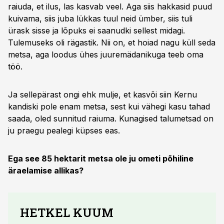
raiuda, et ilus, las kasvab veel. Aga siis hakkasid puud
kuivama, siis juba lükkas tuul neid ümber, siis tuli
ürask sisse ja lõpuks ei saanudki sellest midagi.
Tulemuseks oli rägastik. Nii on, et hoiad nagu küll seda
metsa, aga loodus ühes juuremädanikuga teeb oma
töö.
Ja sellepärast ongi ehk mulje, et kasvõi siin Kernu
kandiski pole enam metsa, sest kui vähegi kasu tahad
saada, oled sunnitud raiuma. Kunagised talumetsad on
ju praegu pealegi küpses eas.
Ega see 85 hektarit metsa ole ju ometi põhiline
äraelamise allikas?
HETKEL KUUM