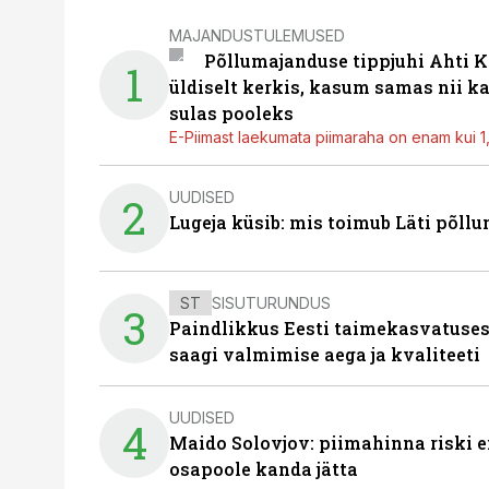
MAJANDUSTULEMUSED
Põllumajanduse tippjuhi Ahti K
1
üldiselt kerkis, kasum samas nii k
sulas pooleks
E-Piimast laekumata piimaraha on enam kui 1,2
UUDISED
2
Lugeja küsib: mis toimub Läti põll
ST
SISUTURUNDUS
3
Paindlikkus Eesti taimekasvatuses
saagi valmimise aega ja kvaliteeti
UUDISED
4
Maido Solovjov: piimahinna riski ei
osapoole kanda jätta