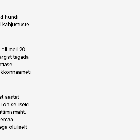
ud hundi
 kahjustuste
oli meil 20
rgist tagada
tlase
eskkonnaameti
st aastat
 on selliseid
ttimismaht.
änemaa
ga oluliselt