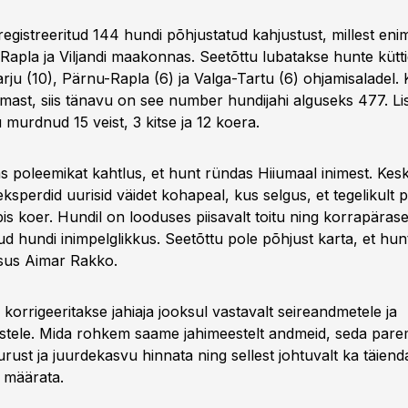
registreeritud 144 hundi põhjustatud kahjustust, millest eni
 Rapla ja Viljandi maakonnas. Seetõttu lubatakse hunte kütt
rju (10), Pärnu-Rapla (6) ja Valga-Tartu (6) ohjamisaladel. 
mast, siis tänavu on see number hundijahi alguseks 477. Li
murdnud 15 veist, 3 kitse ja 12 koera.
as poleemikat kahtlus, et hunt ründas Hiiumaal inimest. Ke
eksperdid uurisid väidet kohapeal, kus selgus, et tegelikult 
s koer. Hundil on looduses piisavalt toitu ning korrapärase
nud hundi inimpelglikkus. Seetõttu pole põhjust karta, et hun
sus Aimar Rakko.
korrigeeritakse jahiaja jooksul vastavalt seireandmetele ja
ustele. Mida rohkem saame jahimeestelt andmeid, seda pare
rust ja juurdekasvu hinnata ning sellest johtuvalt ka täiend
 määrata.