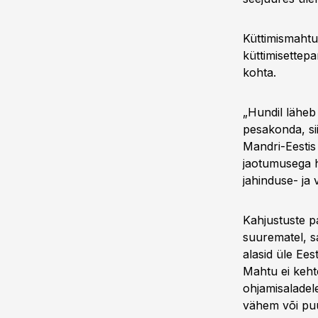
Küttimismahtu
küttimisettep
kohta.
„Hundil läheb
pesakonda, si
Mandri-Eestis
jaotumusega h
jahinduse- ja 
Kahjustuste p
suurematel, s
alasid üle Ee
Mahtu ei keht
ohjamisaladele
vähem või puu