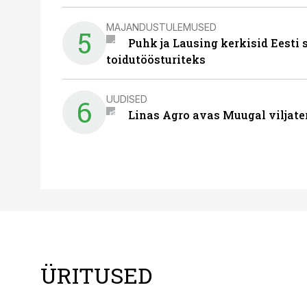
MAJANDUSTULEMUSED
5
Puhk ja Lausing kerkisid Eesti
toidutöösturiteks
UUDISED
6
Linas Agro avas Muugal viljate
ÜRITUSED