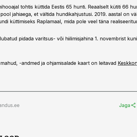
ooajal tohtis küttida Eestis 65 hunti. Reaalselt kütiti 66 hun
spool jahiaega, et vältida hundikahjustusi. 2019. aastal on vä
ndi küttimiseks Raplamaal, mida pole veel täna realiseeritu
lubatud pidada varitsus- või hiilimisjahina 1. novembrist kuni
smahud, -andmed ja ohjamisalade kaart on leitavad
Keskkon
andus.ee
Jaga