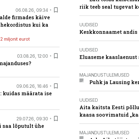
riik teeb seal tugevat k
06.08.26, 09:34
alde firmades käive
ahekordistus kui ka
UUDISED
Keskkonnaamet andis J
 miljonit eurot
UUDISED
03.08.26, 12:00
Eluaseme kaaslaenust 
umajanduses?
MAJANDUSTULEMUSED
Puhk ja Lausing ke
09.06.26, 16:46
: kuidas määrata ise
UUDISED
Aita kaitsta Eesti põllu
kaasa soovimatuid „kaa
29.07.26, 09:30
 saa lõputult ühe
MAJANDUSTULEMUSED