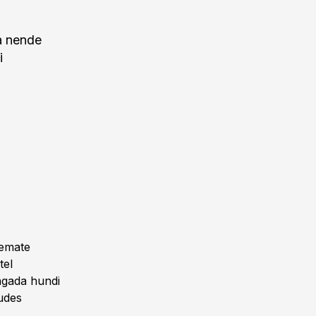
a nende
i
kemate
tel
tagada hundi
dudes