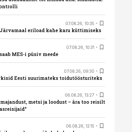
ontrolli
07.08.26, 10:35
ärvamaal eriload kahe karu küttimiseks
07.08.26, 10:31
saab MES-i püsiv meede
07.08.26, 09:30
rkisid Eesti suurimateks toidutöösturiteks
06.08.26, 13:27
majandust, metsi ja loodust – ära too reisilt
sreisijaid“
06.08.26, 12:15