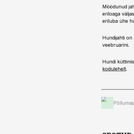
Möödunud jahih
eriloaga välja
eriluba ühe hu
Hundijahti on 
veebruarini.
Hundi küttimi
kodulehelt
.
Põllumaj