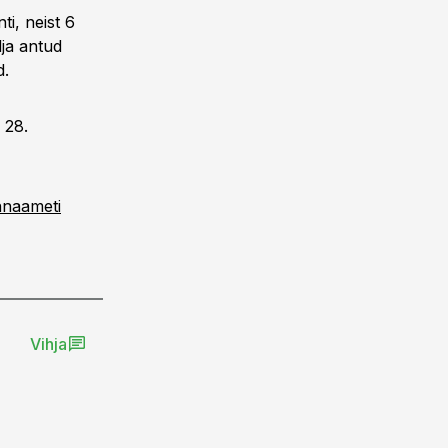
ti, neist 6
lja antud
d.
 28.
naameti
Vihja