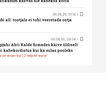
ärikasum kasvas üle kaheksa korra
06.08.26, 10:14
i all: tootjale ei tohi veeretada ostja
06.08.26, 09:34
pjuhi Ahti Kalde firmades käive üldiselt
i kahekordistus kui ka sulas pooleks
 on enam kui 1,2 miljonit eurot