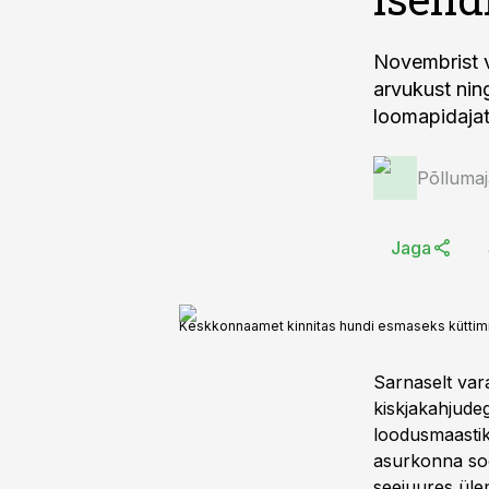
Novembrist v
arvukust nin
loomapidajat
Põlluma
Jaga
Keskkonnaamet kinnitas hundi esmaseks küttimi
Sarnaselt var
kiskjakahjude
loodusmaastik
asurkonna sood
seejuures üle