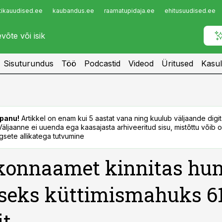
tikauudised.ee
kaubandus.ee
raamatupidaja.ee
ehitusuudised.ee
Infopank
Radar
Sisuturundus
Töö
Podcastid
Videod
Üritused
Kasul
panu!
Artikkel on enam kui 5 aastat vana ning kuulub väljaande digi
. Väljaanne ei uuenda ega kaasajasta arhiveeritud sisu, mistõttu võib ol
sete allikatega tutvumine
konnaamet kinnitas hun
seks küttimismahuks 6
it