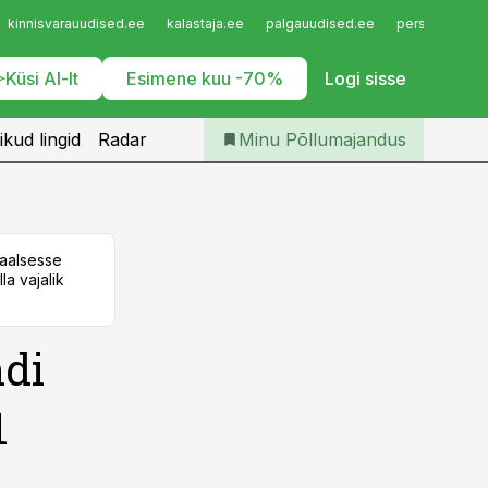
Iseteenindus
kinnisvarauudised.ee
kalastaja.ee
palgauudised.ee
personaliuudi
Telli Põllumajandus
Küsi AI-lt
Esimene kuu -70%
Logi sisse
ikud lingid
Radar
Minu Põllumajandus
taalsesse
la vajalik
di
1