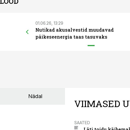
 LOOD
01.06.26, 13:29
Nutikad akusalvestid muudavad
päikeseenergia taas tasuvaks
Nädal
VIIMASED U
SAATED
Läti toidu käibema