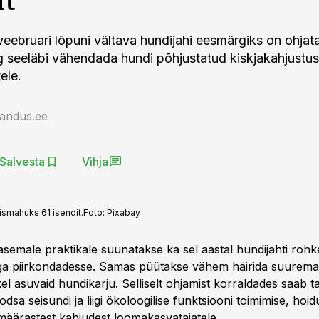
eebruari lõpuni vältava hundijahi eesmärgiks on ohjat
g seeläbi vähendada hundi põhjustatud kiskjakahjustus
ele.
jandus.ee
Salvesta
Vihja
smahuks 61 isendit.
Foto:
Pixabay
asemale praktikale suunatakse ka sel aastal hundijahti roh
ga piirkondadesse. Samas püütakse vähem häirida suurema
el asuvaid hundikarju. Selliselt ohjamist korraldades saab 
sa seisundi ja liigi ökoloogilise funktsiooni toimimise, hoi
määrastest kahjudest loomakasvatajatele.