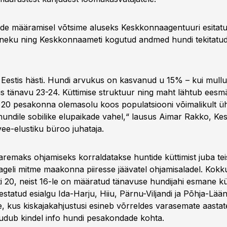
de määramisel võtsime aluseks Keskkonnaagentuuri esitat
aneku ning Keskkonnaameti kogutud andmed hundi tekitatud
 Eestis hästi. Hundi arvukus on kasvanud u 15% – kui mullu 
is tänavu 23-24. Küttimise struktuur ning maht lähtub eesmä
 20 pesakonna olemasolu koos populatsiooni võimalikult üh
undile sobilike elupaikade vahel,“ lausus Aimar Rakko, K
vee-elustiku büroo juhataja.
aremaks ohjamiseks korraldatakse huntide küttimist juba tei
ageli mitme maakonna piiresse jäävatel ohjamisaladel. Kokku
sti 20, neist 16-le on määratud tänavuse hundijahi esmane kü
estatud esialgu Ida-Harju, Hiiu, Pärnu-Viljandi ja Põhja-Lä
, kus kiskajakahjustusi esineb võrreldes varasemate aastate
dub kindel info hundi pesakondade kohta.