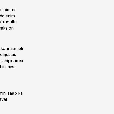
m toimus
ida enim
Kui mullu
saks on
skkonnaameti
põhjustas
 jahipidamise
t inimest
mini saab ka
avat