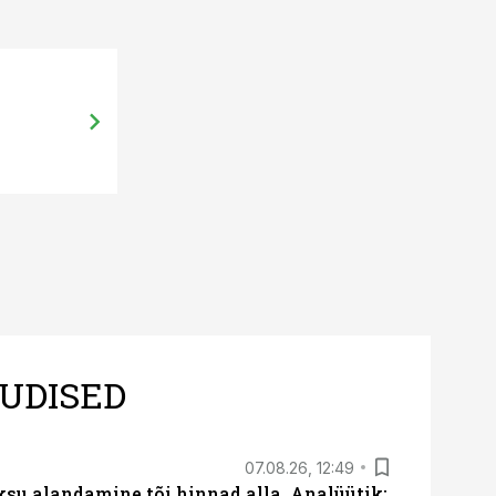
UDISED
07.08.26, 12:49
ksu alandamine tõi hinnad alla. Analüütik: