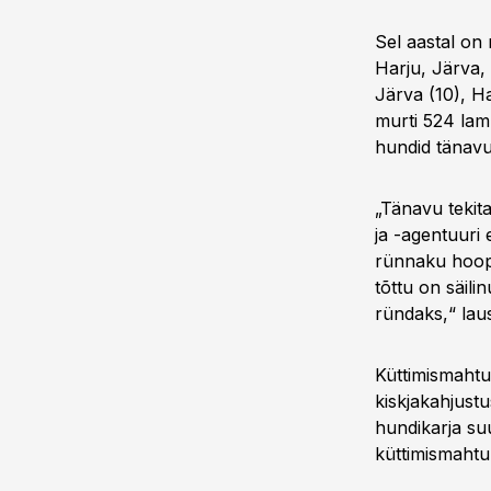
Sel aastal on 
Harju, Järva,
Järva (10), Ha
murti 524 lam
hundid tänavu 
„Tänavu tekit
ja -agentuuri 
rünnaku hoopi
tõttu on säili
ründaks,“ lau
Küttimismahtu 
kiskjakahjust
hundikarja suu
küttimismahtu