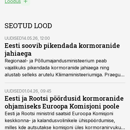
Loodus
SEOTUD LOOD
UUDISED
14.05.26, 12:00
Eesti soovib pikendada kormoranide
jahiaega
Regionaal- ja Põllumajandusministeerium peab
vajalikuks pikendada kormoranide jahiaega ning
alustab selleks arutelu Kliimaministeeriumiga. Praegu
on kormoranide küttimine lubatud 1. augustist 30.
novembrini, kuid ministeeriumi hinnangul tuleb
UUDISED
01.04.26, 09:45
jahiaega pikendada varakevadisele perioodile, mil
Eesti ja Rootsi pöördusid kormoranide
linnud naasevad pesitsusaladele, kuid ei ole veel
ohjamiseks Euroopa Komisjoni poole
pesitsema asunud.
Eesti ja Rootsi ministrid saatsid Euroopa Komisjoni
keskkonna- ja kalandusvolinikele ühispöördumise,
milles kde autsutakse komisjoni üles kormoranirvukust