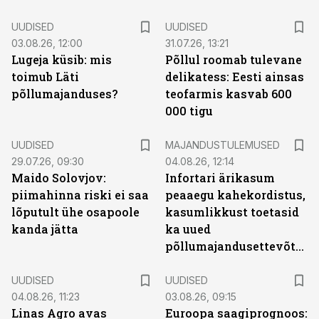
UUDISED
UUDISED
03.08.26, 12:00
31.07.26, 13:21
Lugeja küsib: mis
Põllul roomab tulevane
toimub Läti
delikatess: Eesti ainsas
põllumajanduses?
teofarmis kasvab 600
000 tigu
UUDISED
MAJANDUSTULEMUSED
29.07.26, 09:30
04.08.26, 12:14
Maido Solovjov:
Infortari ärikasum
piimahinna riski ei saa
peaaegu kahekordistus,
lõputult ühe osapoole
kasumlikkust toetasid
kanda jätta
ka uued
põllumajandusettevõtted
UUDISED
UUDISED
04.08.26, 11:23
03.08.26, 09:15
Linas Agro avas
Euroopa saagiprognoos: