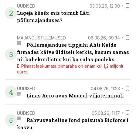
UUDISED
03.08.26, 12:00
2
Lugeja küsib: mis toimub Läti
põllumajanduses?
MAJANDUSTULEMUSED
06.08.26, 09:34
Põllumajanduse tippjuhi Ahti Kalde
firmades käive üldiselt kerkis, kasum samas
3
nii kahekordistus kui ka sulas pooleks
E-Piimast laekumata piimaraha on enam kui 1,2 miljonit
eurot
UUDISED
04.08.26, 11:23
4
Linas Agro avas Muugal viljaterminali
UUDISED
05.08.26, 11:17
5
Rahvusvaheline fond paisutab Bioforce’i
kasvu