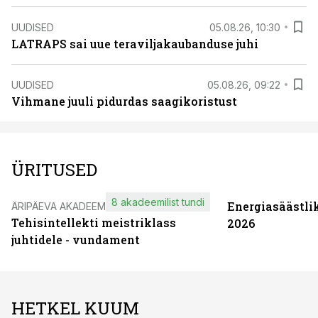
UUDISED
05.08.26, 10:30
LATRAPS sai uue teraviljakaubanduse juhi
UUDISED
05.08.26, 09:22
Vihmane juuli pidurdas saagikoristust
ÜRITUSED
8 akadeemilist tundi
Energiasäästli
ÄRIPÄEVA AKADEEMIA
Tehisintellekti meistriklass
2026
juhtidele - vundament
HETKEL KUUM