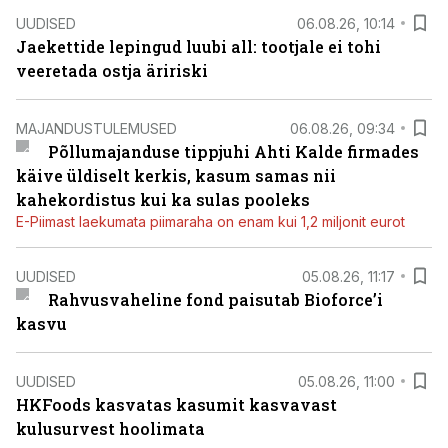
UUDISED
06.08.26, 10:14
Jaekettide lepingud luubi all: tootjale ei tohi
veeretada ostja äririski
MAJANDUSTULEMUSED
06.08.26, 09:34
Põllumajanduse tippjuhi Ahti Kalde firmades
käive üldiselt kerkis, kasum samas nii
kahekordistus kui ka sulas pooleks
E-Piimast laekumata piimaraha on enam kui 1,2 miljonit eurot
UUDISED
05.08.26, 11:17
Rahvusvaheline fond paisutab Bioforce’i
kasvu
UUDISED
05.08.26, 11:00
HKFoods kasvatas kasumit kasvavast
kulusurvest hoolimata