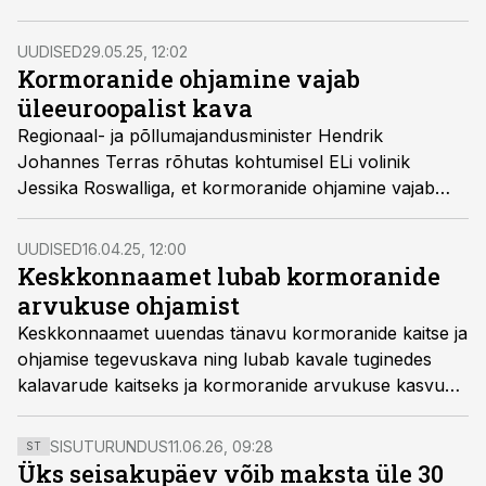
tõhusamalt ohjama ning seeläbi kalavarusid päästma.
UUDISED
29.05.25, 12:02
Kormoranide ohjamine vajab
üleeuroopalist kava
Regionaal- ja põllumajandusminister Hendrik
Johannes Terras rõhutas kohtumisel ELi volinik
Jessika Roswalliga, et kormoranide ohjamine vajab
majandamiskava Euroopa Liidu tasandil.
UUDISED
16.04.25, 12:00
Keskkonnaamet lubab kormoranide
arvukuse ohjamist
Keskkonnaamet uuendas tänavu kormoranide kaitse ja
ohjamise tegevuskava ning lubab kavale tuginedes
kalavarude kaitseks ja kormoranide arvukuse kasvu
ohjamiseks nii kormoranimunade õlitamist kui lindude
heidutamist.
SISUTURUNDUS
11.06.26, 09:28
ST
Üks seisakupäev võib maksta üle 30