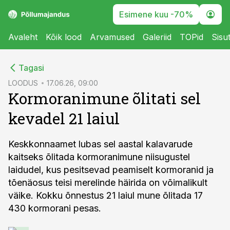
Esimene kuu -70%
Avaleht
Kõik lood
Arvamused
Galeriid
TOPid
Sisu
cebook
Tagasi
Twitter)
LOODUS
17.06.26, 09:00
Kormoranimune õlitati sel
kedIn
kevadel 21 laiul
ail
k
Keskkonnaamet lubas sel aastal kalavarude
kaitseks õlitada kormoranimune niisugustel
laidudel, kus pesitsevad peamiselt kormoranid ja
tõenäosus teisi merelinde häirida on võimalikult
väike. Kokku õnnestus 21 laiul mune õlitada 17
430 kormorani pesas.