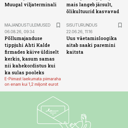
Muugal viljaterminali
mais langeb järsult,
õlikultuurid kasvavad
ST
MAJANDUSTULEMUSED
SISUTURUNDUS
06.08.26, 09:34
22.06.26, 11:16
Põllumajanduse
Uus väetamisloogika
tippjuhi Ahti Kalde
aitab saaki paremini
firmades käive üldiselt
kaitsta
kerkis, kasum samas
nii kahekordistus kui
ka sulas pooleks
E-Piimast laekumata piimaraha
on enam kui 1,2 miljonit eurot