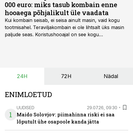
000 euro: miks tasub kombain enne
hooaega põhjalikult üle vaadata
Kui kombain seisab, ei seisa ainult masin, vaid kogu
tootmisahel.
Teraviljakombain ei ole lihtsalt üks masin
paljude seas. Koristushooajal on see kogu
tootmisprotsessi kõige kriitilisem lüli. Kui külv,
taimekaitse ja väetamine jaotuvad kuude peale, siis
saagi kättesaamine ja realiseerimine toimub sageli väga
lühikese ajavahemiku jooksul – kõigest 2-4 nädalaga.
24H
72H
Nädal
ENIMLOETUD
UUDISED
29.07.26, 09:30
1
Maido Solovjov: piimahinna riski ei saa
lõputult ühe osapoole kanda jätta