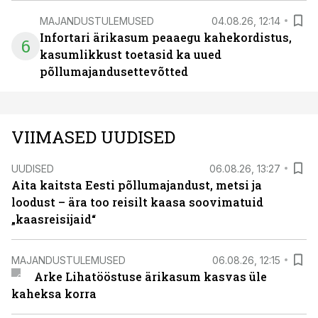
MAJANDUSTULEMUSED
04.08.26, 12:14
Infortari ärikasum peaaegu kahekordistus,
6
kasumlikkust toetasid ka uued
põllumajandusettevõtted
VIIMASED UUDISED
UUDISED
06.08.26, 13:27
Aita kaitsta Eesti põllumajandust, metsi ja
loodust – ära too reisilt kaasa soovimatuid
„kaasreisijaid“
MAJANDUSTULEMUSED
06.08.26, 12:15
Arke Lihatööstuse ärikasum kasvas üle
kaheksa korra