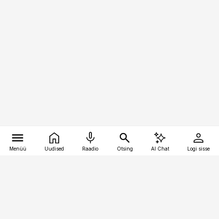
Menüü
Uudised
Raadio
Otsing
AI Chat
Logi sisse
Vana-Lõuna 39/1, 19094 Tallinn
(+372) 667 0111