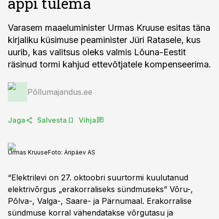
appi tulema
Varasem maaeluminister Urmas Kruuse esitas täna
kirjaliku küsimuse peaminister Jüri Ratasele, kus
uurib, kas valitsus oleks valmis Lõuna-Eestit
räsinud tormi kahjud ettevõtjatele kompenseerima.
Põllumajandus.ee
Jaga
Salvesta
Vihja
Urmas Kruuse
Foto:
Äripäev AS
“Elektrilevi on 27. oktoobri suurtormi kuulutanud
elektrivõrgus „erakorraliseks sündmuseks” Võru-,
Põlva-, Valga-, Saare- ja Pärnumaal. Erakorralise
sündmuse korral vähendatakse võrgutasu ja