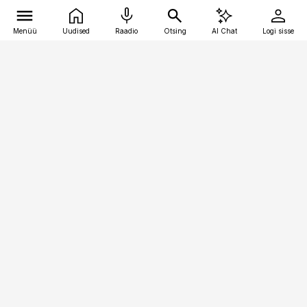
Menüü
Uudised
Raadio
Otsing
AI Chat
Logi sisse
Vana-Lõuna 39/1, 19094 Tallinn
(+372) 667 0111
pollumajandus@pollumajandus.ee
Telli
Reklaam
Firmast
Sisu kasutamisõigused
Ajakirjaniku
eetikakoodeks
Üldtingimused
Privaatsustingimused
Küpsiste poliitika
KKK
Eesti Meediaettevõtete
Eelistuste haldamine