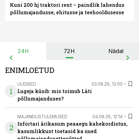
Kuni 200 hj traktori rent – paindlik lahendus
põllumajandusse, ehitusse ja teehooldusesse
24H
72H
Nädal
ENIMLOETUD
UUDISED
03.08.26, 12:00
1
Lugeja küsib: mis toimub Läti
põllumajanduses?
MAJANDUSTULEMUSED
04.08.26, 12:14
Infortari ärikasum peaaegu kahekordistus,
2
kasumlikkust toetasid ka uued
põllumajandusettevõtted