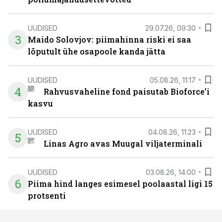
UUDISED
29.07.26, 09:30
3
Maido Solovjov: piimahinna riski ei saa
lõputult ühe osapoole kanda jätta
UUDISED
05.08.26, 11:17
4
Rahvusvaheline fond paisutab Bioforce’i
kasvu
UUDISED
04.08.26, 11:23
5
Linas Agro avas Muugal viljaterminali
UUDISED
03.08.26, 14:00
6
Piima hind langes esimesel poolaastal ligi 15
protsenti