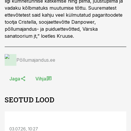
ligi kümnetunnise katkemise ning piima, juustupiima ja
vadaku kõlbmatuks muutumise tõttu. Suurematest
ettevõtetest said kahju veel külmutatud pagaritoodete
tootja Cristella, soojaettevõtte Danpower,
põllumajandus- ja puiduettevõtted, Värska
sanatoorium jt,” loetles Kruuse.
Põllumajandus.ee
Jaga
Vihja
SEOTUD LOOD
ST
03.07.26, 10:27