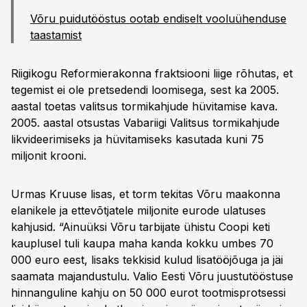
Võru puidutööstus ootab endiselt vooluühenduse
taastamist
Riigikogu Reformierakonna fraktsiooni liige rõhutas, et
tegemist ei ole pretsedendi loomisega, sest ka 2005.
aastal toetas valitsus tormikahjude hüvitamise kava.
2005. aastal otsustas Vabariigi Valitsus tormikahjude
likvideerimiseks ja hüvitamiseks kasutada kuni 75
miljonit krooni.
Urmas Kruuse lisas, et torm tekitas Võru maakonna
elanikele ja ettevõtjatele miljonite eurode ulatuses
kahjusid. “Ainuüksi Võru tarbijate ühistu Coopi keti
kauplusel tuli kaupa maha kanda kokku umbes 70
000 euro eest, lisaks tekkisid kulud lisatööjõuga ja jäi
saamata majandustulu. Valio Eesti Võru juustutööstuse
hinnanguline kahju on 50 000 eurot tootmisprotsessi