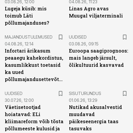
03.08.26, 12:00
04.08.26, 11:23
Lugeja küsib: mis
Linas Agro avas
toimub Läti
Muugal viljaterminali
põllumajanduses?
MAJANDUSTULEMUSED
UUDISED
04.08.26, 12:14
03.08.26, 09:15
Infortari ärikasum
Euroopa saagiprognoos:
peaaegu kahekordistus,
mais langeb järsult,
kasumlikkust toetasid
õlikultuurid kasvavad
ka uued
põllumajandusettevõtted
ST
UUDISED
SISUTURUNDUS
30.07.26, 12:00
01.06.26, 13:29
Väetisetootjad
Nutikad akusalvestid
hoiatavad: ELi
muudavad
kliimareform võib tõsta
päikeseenergia taas
põllumeeste kulusid ja
tasuvaks