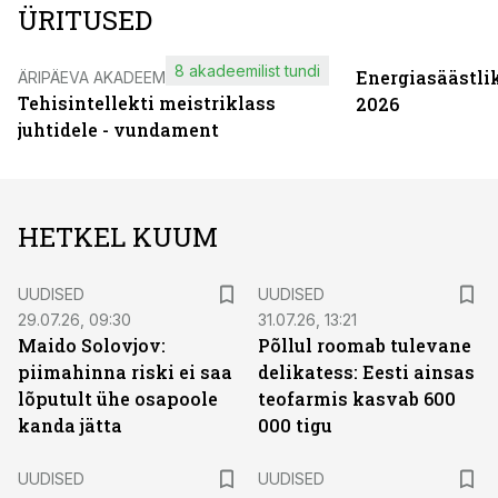
ÜRITUSED
8 akadeemilist tundi
Energiasäästli
ÄRIPÄEVA AKADEEMIA
Tehisintellekti meistriklass
2026
juhtidele - vundament
HETKEL KUUM
UUDISED
UUDISED
29.07.26, 09:30
31.07.26, 13:21
Maido Solovjov:
Põllul roomab tulevane
piimahinna riski ei saa
delikatess: Eesti ainsas
lõputult ühe osapoole
teofarmis kasvab 600
kanda jätta
000 tigu
UUDISED
UUDISED