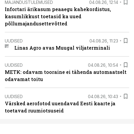
MAJANDUSTULEMUSED
04.08.26, 12:14
Infortari ärikasum peaaegu kahekordistus,
kasumlikkust toetasid ka uued
põllumajandusettevõtted
UUDISED
04.08.26, 11:23
Linas Agro avas Muugal viljaterminali
UUDISED
04.08.26, 10:54
METK: odavam tooraine ei tähenda automaatselt
odavamat toitu
UUDISED
04.08.26, 10:43
Värsked aerofotod uuendavad Eesti kaarte ja
toetavad ruumiotsuseid