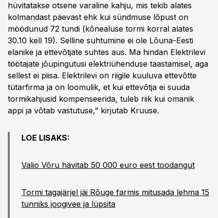
hüvitatakse otsene varaline kahju, mis tekib alates
kolmandast päevast ehk kui sündmuse lõpust on
möödunud 72 tundi (kõnealuse tormi korral alates
30.10 kell 19). Selline suhtumine ei ole Lõuna-Eesti
elanike ja ettevõtjate suhtes aus. Ma hindan Elektrilevi
töötajate jõupingutusi elektriühenduse taastamisel, aga
sellest ei piisa. Elektrilevi on riigile kuuluva ettevõtte
tütarfirma ja on loomulik, et kui ettevõtja ei suuda
tormikahjusid kompenseerida, tuleb riik kui omanik
appi ja võtab vastutuse,” kirjutab Kruuse.
LOE LISAKS:
Valio Võru hävitab 50 000 euro eest toodangut
Tormi tagajärjel jäi Rõuge farmis mitusada lehma 15
tunniks joogivee ja lüpsita