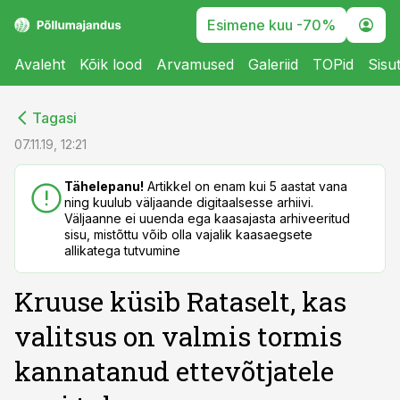
Esimene kuu -70%
Avaleht
Kõik lood
Arvamused
Galeriid
TOPid
Sisu
cebook
cebook
Tagasi
Twitter)
Twitter)
07.11.19, 12:21
kedIn
kedIn
Tähelepanu!
Artikkel on enam kui 5 aastat vana
ning kuulub väljaande digitaalsesse arhiivi.
ail
ail
Väljaanne ei uuenda ega kaasajasta arhiveeritud
sisu, mistõttu võib olla vajalik kaasaegsete
k
k
allikatega tutvumine
Kruuse küsib Rataselt, kas
valitsus on valmis tormis
kannatanud ettevõtjatele