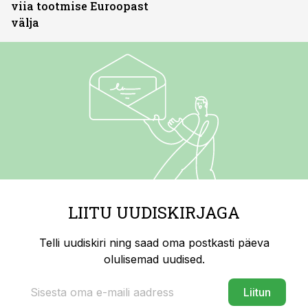
viia tootmise Euroopast
välja
LIITU UUDISKIRJAGA
Telli uudiskiri ning saad oma postkasti päeva
olulisemad uudised.
Liitun