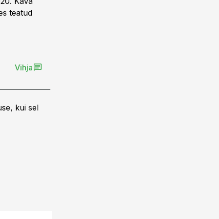
020. Kava
es teatud
Vihja
se, kui sel