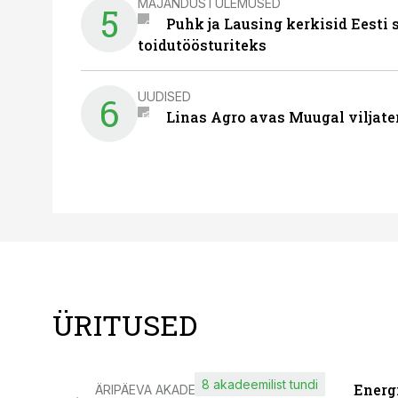
MAJANDUSTULEMUSED
5
Puhk ja Lausing kerkisid Eesti
toidutöösturiteks
UUDISED
6
Linas Agro avas Muugal viljate
ÜRITUSED
8 akadeemilist tundi
Energ
ÄRIPÄEVA AKADEEMIA