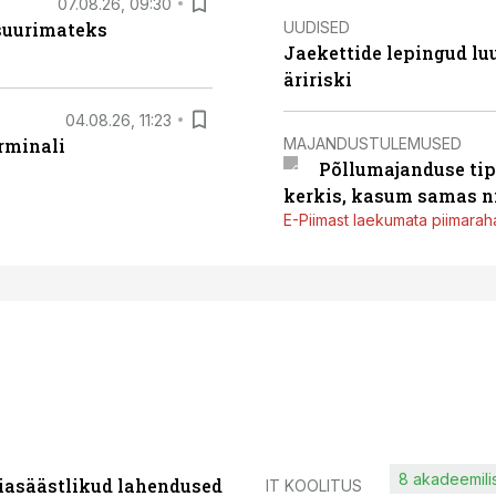
07.08.26, 09:30
UUDISED
 suurimateks
Jaekettide lepingud luub
äririski
04.08.26, 11:23
MAJANDUSTULEMUSED
rminali
Põllumajanduse tip
kerkis, kasum samas ni
E-Piimast laekumata piimaraha
8 akadeemilis
iasäästlikud lahendused
IT KOOLITUS