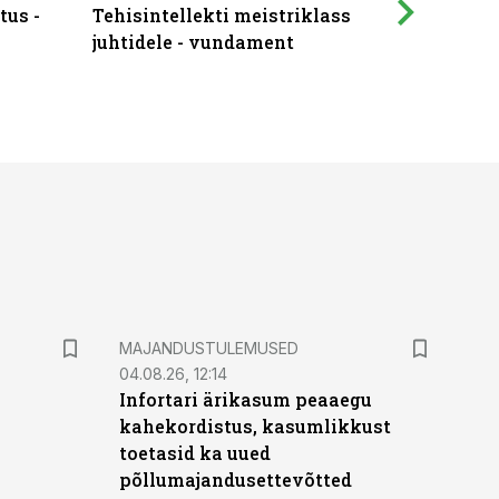
tus -
Tehisintellekti meistriklass
Muutuste
juhtidele - vundament
praktilis
MAJANDUSTULEMUSED
04.08.26, 12:14
Infortari ärikasum peaaegu
kahekordistus, kasumlikkust
toetasid ka uued
põllumajandusettevõtted