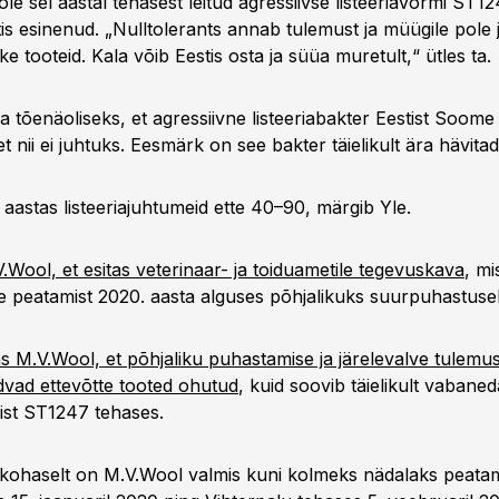
le sel aastal tehasest leitud agressiivse listeeriavormi ST1
tis esinenud. „Nulltolerants annab tulemust ja müügile pole
kke tooteid. Kala võib Eestis osta ja süüa muretult,“ ütles ta.
a tõenäoliseks, et agressiivne listeeriabakter Eestist Soome 
t nii ei juhtuks. Eesmärk on see bakter täielikult ära hävitad
aastas listeeriajuhtumeid ette 40–90, märgib Yle.
V.Wool, et esitas veterinaar- ja toiduametile tegevuskava
, mi
ise peatamist 2020. aasta alguses põhjalikuks suurpuhastuse
 M.V.Wool, et põhjaliku puhastamise ja järelevalve tulemu
udvad ettevõtte tooted ohutud
, kuid soovib täielikult vabaned
rist ST1247 tehases.
kohaselt on M.V.Wool valmis kuni kolmeks nädalaks peata