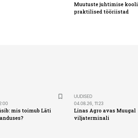
Muutuste juhtimise kooli
praktilised tööriistad
UUDISED
2:00
04.08.26, 11:23
sib: mis toimub Läti
Linas Agro avas Muugal
anduses?
viljaterminali