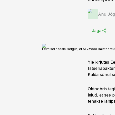
Anu Jõg
Jaga
Eelmisel nädalal selgus, et M.V.Wooli kalatööstuse
Yle kirjutas Ee
listeeriabakte
Kalda sõnul s
Oktoobris teg
leiud, et see 
tehakse lähipä