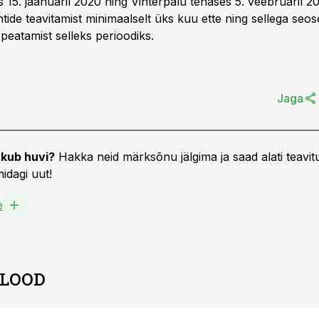
 15. jaanuaril 2020 ning Vihterpalu tehases 5. veebruaril 2
ntide teavitamist minimaalselt üks kuu ette ning sellega seos
peatamist selleks perioodiks.
Jaga
kub huvi?
Hakka neid märksõnu jälgima ja saad alati teavitu
idagi uut!
e
 LOOD