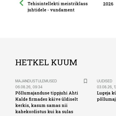
Tehisintellekti meistriklass
2026
juhtidele - vundament
HETKEL KUUM
MAJANDUSTULEMUSED
UUDISED
06.08.26, 09:34
03.08.26, 1
Põllumajanduse tippjuhi Ahti
Lugeja kü
Kalde firmades käive üldiselt
põllumaj
kerkis, kasum samas nii
kahekordistus kui ka sulas