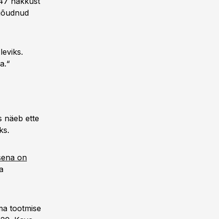
247 nakkust
 jõudnud
leviks.
a.“
s näeb ette
ks.
sena on
a
ma tootmise