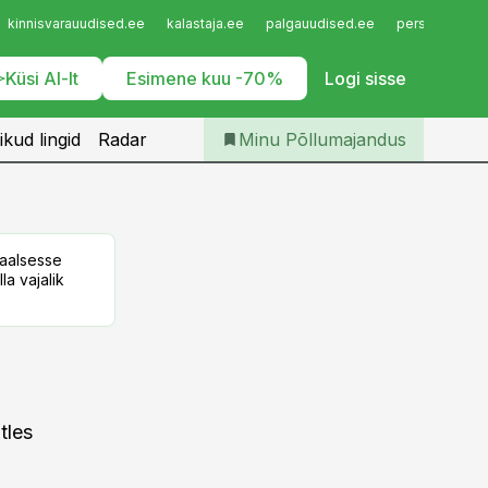
Iseteenindus
kinnisvarauudised.ee
kalastaja.ee
palgauudised.ee
personaliuudi
Telli Põllumajandus
Küsi AI-lt
Esimene kuu -70%
Logi sisse
ikud lingid
Radar
Minu Põllumajandus
taalsesse
la vajalik
tles