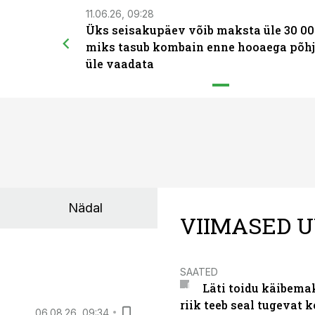
11.06.26, 09:28
Üks seisakupäev võib maksta üle 30 00
miks tasub kombain enne hooaega põhj
üle vaadata
Nädal
VIIMASED U
SAATED
Läti toidu käibema
riik teeb seal tugevat k
06.08.26, 09:34