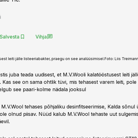
i
Salvesta
Vihja
st leiti jälle listeeriabakter, praegu on see analüüsimisel.
Foto:
Liis Treiman
stis juba teada uudisest, et M.V.Wooli kalatööstusest leiti jäll
r. Kas see on sama ohtlik tüvi, mis tehasest varem leiti, pole
elgub see paari-kolme nädala jooksul
i M.V.Wool tehases põhjaliku desinfitseerimise, Kalda sõnul
pole olnud piisav. Nüüd kalub M.V.Wool tehaste uut sulgemis
evil.