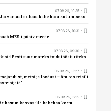
07.08.26, 10:35
ärvamaal eriload kahe karu küttimiseks
07.08.26, 10:31
saab MES-i püsiv meede
07.08.26, 09:30
rkisid Eesti suurimateks toidutöösturiteks
06.08.26, 13:27
majandust, metsi ja loodust – ära too reisilt
sreisijaid“
06.08.26, 12:15
ärikasum kasvas üle kaheksa korra