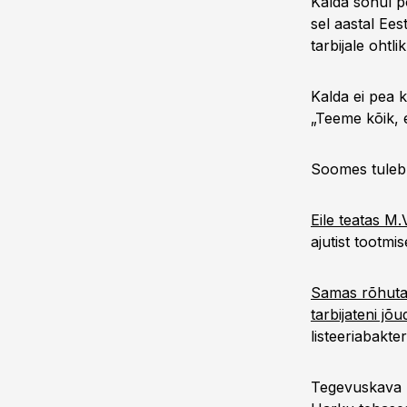
Kalda sõnul po
sel aastal Ees
tarbijale ohtli
Kalda ei pea k
„Teeme kõik, e
Soomes tuleb 
Eile teatas M.
ajutist tootm
Samas rõhutas
tarbijateni jõ
listeeriabakte
Tegevuskava 