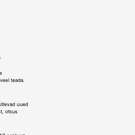
n
e
 veel teada.
 ütlevad uued
t, otsus