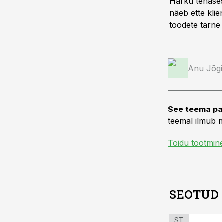
Harku tehases
näeb ette klie
toodete tarne 
Anu Jõgi
See teema pa
teemal ilmub m
Toidu tootmin
SEOTUD
ST