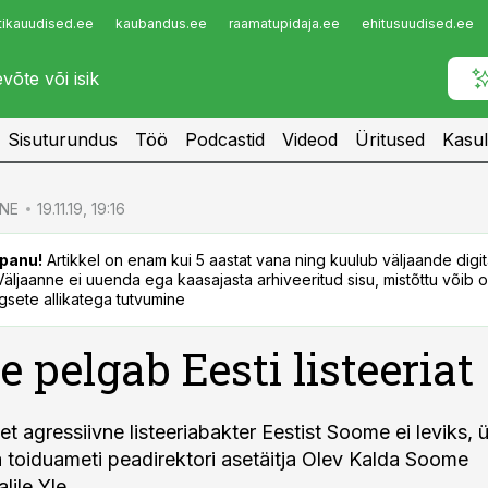
tikauudised.ee
kaubandus.ee
raamatupidaja.ee
ehitusuudised.ee
Infopank
Radar
Sisuturundus
Töö
Podcastid
Videod
Üritused
Kasul
NE
19.11.19, 19:16
panu!
Artikkel on enam kui 5 aastat vana ning kuulub väljaande digi
. Väljaanne ei uuenda ega kaasajasta arhiveeritud sisu, mistõttu võib ol
sete allikatega tutvumine
 pelgab Eesti listeeriat
t agressiivne listeeriabakter Eestist Soome ei leviks, ü
ja toiduameti peadirektori asetäitja Olev Kalda Soome
lile Yle.