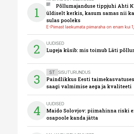
Põllumajanduse tippjuhi Ahti K
1
üldiselt kerkis, kasum samas nii k
sulas pooleks
E-Piimast laekumata piimaraha on enam kui 1,2
UUDISED
2
Lugeja küsib: mis toimub Läti põll
ST
SISUTURUNDUS
3
Paindlikkus Eesti taimekasvatuses
saagi valmimise aega ja kvaliteeti
UUDISED
4
Maido Solovjov: piimahinna riski ei
osapoole kanda jätta