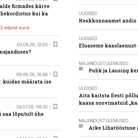
alde firmades käive
ahekordistus kui ka
UUDISED
Keskkonnaamet andis J
 miljonit eurot
UUDISED
03.08.26, 12:00
Eluaseme kaaslaenust 
umajanduses?
MAJANDUSTULEMUSED
Puhk ja Lausing ke
09.06.26, 16:46
: kuidas määrata ise
UUDISED
Aita kaitsta Eesti põllu
kaasa soovimatuid „kaa
29.07.26, 09:30
 saa lõputult ühe
MAJANDUSTULEMUSED
Arke Lihatööstuse 