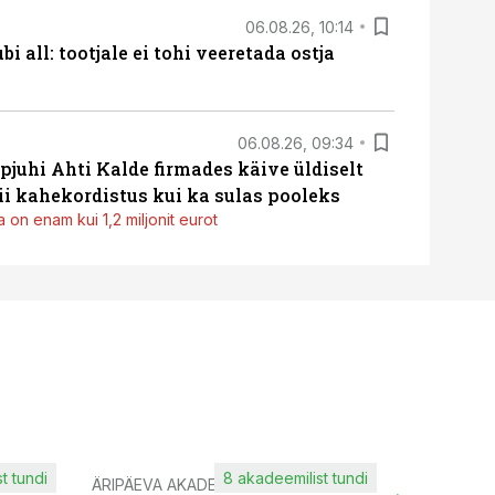
06.08.26, 10:14
i all: tootjale ei tohi veeretada ostja
06.08.26, 09:34
pjuhi Ahti Kalde firmades käive üldiselt
i kahekordistus kui ka sulas pooleks
 on enam kui 1,2 miljonit eurot
t tundi
8 akadeemilist tundi
ÄRIPÄEVA AKADEEMIA
IT KOOLIT