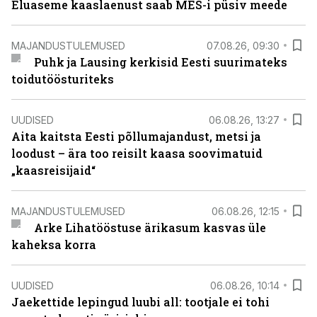
Eluaseme kaaslaenust saab MES-i püsiv meede
MAJANDUSTULEMUSED
07.08.26, 09:30
Puhk ja Lausing kerkisid Eesti suurimateks
toidutöösturiteks
UUDISED
06.08.26, 13:27
Aita kaitsta Eesti põllumajandust, metsi ja
loodust – ära too reisilt kaasa soovimatuid
„kaasreisijaid“
MAJANDUSTULEMUSED
06.08.26, 12:15
Arke Lihatööstuse ärikasum kasvas üle
kaheksa korra
UUDISED
06.08.26, 10:14
Jaekettide lepingud luubi all: tootjale ei tohi