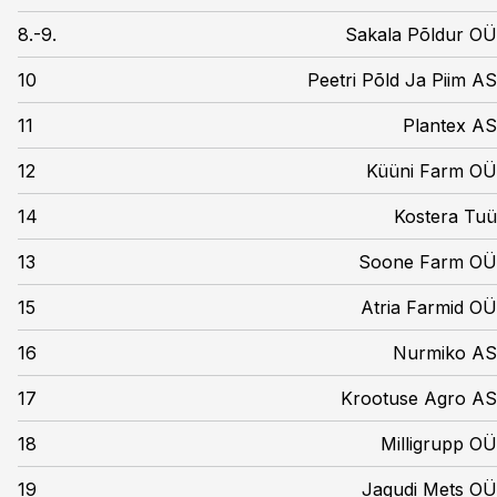
8.-9.
Sakala Põldur OÜ
10
Peetri Põld Ja Piim AS
11
Plantex AS
12
Küüni Farm OÜ
14
Kostera Tuü
13
Soone Farm OÜ
15
Atria Farmid OÜ
16
Nurmiko AS
17
Krootuse Agro AS
18
Milligrupp OÜ
19
Jagudi Mets OÜ