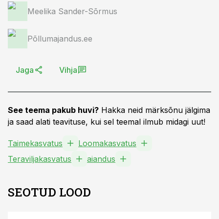
Meelika Sander-Sõrmus
Põllumajandus.ee
Jaga
Vihja
See teema pakub huvi?
Hakka neid märksõnu jälgima
ja saad alati teavituse, kui sel teemal ilmub midagi uut!
Taimekasvatus
Loomakasvatus
Teraviljakasvatus
aiandus
SEOTUD LOOD
ST