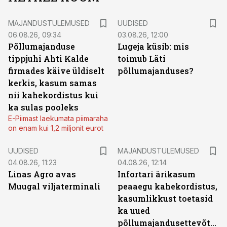
MAJANDUSTULEMUSED
UUDISED
06.08.26, 09:34
03.08.26, 12:00
Põllumajanduse
Lugeja küsib: mis
tippjuhi Ahti Kalde
toimub Läti
firmades käive üldiselt
põllumajanduses?
kerkis, kasum samas
nii kahekordistus kui
ka sulas pooleks
E-Piimast laekumata piimaraha
on enam kui 1,2 miljonit eurot
UUDISED
MAJANDUSTULEMUSED
04.08.26, 11:23
04.08.26, 12:14
Linas Agro avas
Infortari ärikasum
Muugal viljaterminali
peaaegu kahekordistus,
kasumlikkust toetasid
ka uued
põllumajandusettevõtted