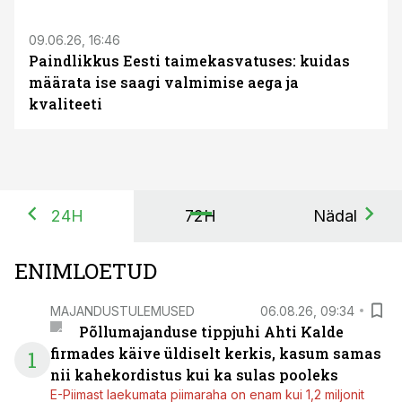
09.06.26, 16:46
Paindlikkus Eesti taimekasvatuses: kuidas
määrata ise saagi valmimise aega ja
kvaliteeti
24H
72H
Nädal
ENIMLOETUD
MAJANDUSTULEMUSED
06.08.26, 09:34
Põllumajanduse tippjuhi Ahti Kalde
firmades käive üldiselt kerkis, kasum samas
1
nii kahekordistus kui ka sulas pooleks
E-Piimast laekumata piimaraha on enam kui 1,2 miljonit