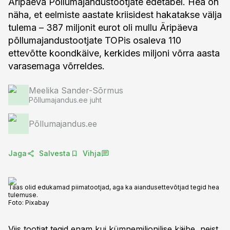
Äripäeva Põllumajandustootjate edetabel. Hea on
näha, et eelmiste aastate kriisidest hakatakse välja
tulema – 387 miljonit eurot oli mullu Äripäeva
põllumajandustootjate TOPis osaleva 110
ettevõtte koondkäive, kerkides miljoni võrra aasta
varasemaga võrreldes.
Meelika Sander-Sõrmus
Põllumajandus.ee juht
Põllumajandus.ee
Jaga
Salvesta
Vihja
Taas olid edukamad piimatootjad, aga ka aiandusettevõtjad tegid hea
tulemuse.
Foto:
Pixabay
Viis tootjat tegid enam kui kümnemiljonilise käibe, neist