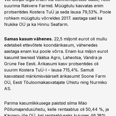
suurima Rakvere Farmid. Müügitulu kasvatas enim
protsentides Kostera TuÜ ja seda lausa 79,53%. Poole
rohkem müügitulu võrreldes 2017. aastaga said ka
Nukike OÜ ja ka Hinnu Seafarm.
Samas kasum vähenes.
22,5 miljonit eurot oli mullu
edetabeli ettevõtete koondärikasum, vähenedes
aastaga enam kui poole võrra. Enam kui miljon eurot
kasumit teenisid Väätsa Agro, Laheotsa, Vändra ja
Grüne Fee Eesti. Ärikasumi kasv protsentides oli
suurim Kostera TuÜ-l – lausa 715,4%. Samuti
kasvatasid märkimisväärselt ärikasumit Soone Farm
OÜ, Eesti Tõuloomakasvatajate Ühistu ning Nurmiko
AS.
Parima kasumlikkusega paistsid silma Mäo
Põllumajandusühistu, kelle rentaablus oli 50,44 %, ja
Kärneri-Jõe OÜ, kel rentaabluseks kujunes 46,38%.