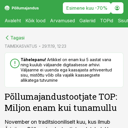
Esimene kuu -70%
Avaleht
Kõik lood
Arvamused
Galeriid
TOPid
Sisu
cebook
cebook
Tagasi
Twitter)
Twitter)
TAIMEKASVATUS
29.11.19, 12:23
kedIn
kedIn
Tähelepanu!
Artikkel on enam kui 5 aastat vana
ning kuulub väljaande digitaalsesse arhiivi.
ail
ail
Väljaanne ei uuenda ega kaasajasta arhiveeritud
sisu, mistõttu võib olla vajalik kaasaegsete
k
k
allikatega tutvumine
Põllumajandustootjate TOP:
Miljon enam kui tunamullu
November on traditsiooniliselt kuu, kus ilmub