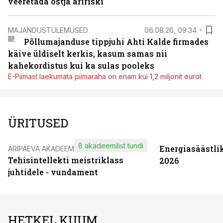
veeretada ostja äririski
MAJANDUSTULEMUSED
06.08.26, 09:34
Põllumajanduse tippjuhi Ahti Kalde firmades
käive üldiselt kerkis, kasum samas nii
kahekordistus kui ka sulas pooleks
E-Piimast laekumata piimaraha on enam kui 1,2 miljonit eurot
ÜRITUSED
8 akadeemilist tundi
Energiasäästli
ÄRIPÄEVA AKADEEMIA
Tehisintellekti meistriklass
2026
juhtidele - vundament
HETKEL KUUM