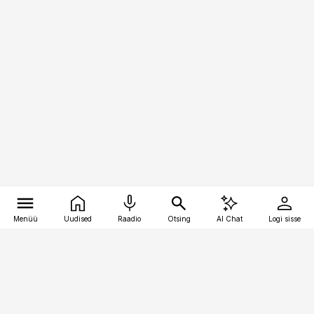
Menüü
Uudised
Raadio
Otsing
AI Chat
Logi sisse
Vana-Lõuna 39/1, 19094 Tallinn
(+372) 667 0111