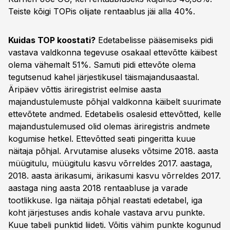
Teiste kõigi TOPis olijate rentaablus jäi alla 40%.
Kuidas TOP koostati?
Edetabelisse pääsemiseks pidi
vastava valdkonna tegevuse osakaal ettevõtte käibest
olema vähemalt 51%. Samuti pidi ettevõte olema
tegutsenud kahel järjestikusel täismajandusaastal.
Äripäev võttis äriregistrist eelmise aasta
majandustulemuste põhjal valdkonna käibelt suurimate
ettevõtete andmed. Edetabelis osalesid ettevõtted, kelle
majandustulemused olid olemas äriregistris andmete
kogumise hetkel. Ettevõtted seati pingeritta kuue
näitaja põhjal. Arvutamise aluseks võtsime 2018. aasta
müügitulu, müügitulu kasvu võrreldes 2017. aastaga,
2018. aasta ärikasumi, ärikasumi kasvu võrreldes 2017.
aastaga ning aasta 2018 rentaabluse ja varade
tootlikkuse. Iga näitaja põhjal reastati edetabel, iga
koht järjestuses andis kohale vastava arvu punkte.
Kuue tabeli punktid liideti. Võitis vähim punkte kogunud