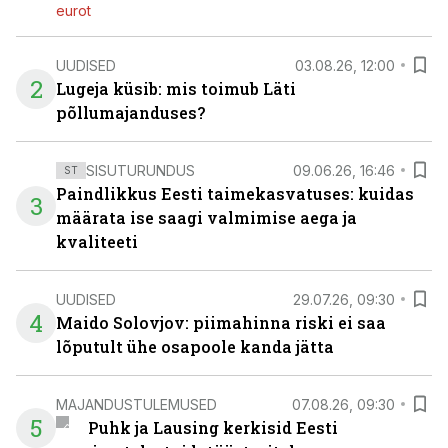
eurot
UUDISED
03.08.26, 12:00
2
Lugeja küsib: mis toimub Läti
põllumajanduses?
SISUTURUNDUS
09.06.26, 16:46
ST
Paindlikkus Eesti taimekasvatuses: kuidas
3
määrata ise saagi valmimise aega ja
kvaliteeti
UUDISED
29.07.26, 09:30
4
Maido Solovjov: piimahinna riski ei saa
lõputult ühe osapoole kanda jätta
MAJANDUSTULEMUSED
07.08.26, 09:30
5
Puhk ja Lausing kerkisid Eesti