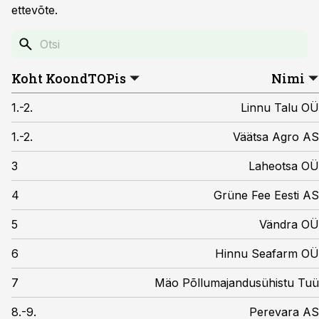
ettevõte.
Koht KoondTOPis
Nimi
1.-2.
Linnu Talu OÜ
1.-2.
Väätsa Agro AS
3
Laheotsa OÜ
4
Grüne Fee Eesti AS
5
Vändra OÜ
6
Hinnu Seafarm OÜ
7
Mäo Põllumajandusühistu Tuü
8.-9.
Perevara AS