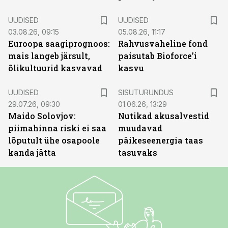
UUDISED
UUDISED
03.08.26, 09:15
05.08.26, 11:17
Euroopa saagiprognoos:
Rahvusvaheline fond
mais langeb järsult,
paisutab Bioforce’i
õlikultuurid kasvavad
kasvu
ST
UUDISED
SISUTURUNDUS
29.07.26, 09:30
01.06.26, 13:29
Maido Solovjov:
Nutikad akusalvestid
piimahinna riski ei saa
muudavad
lõputult ühe osapoole
päikeseenergia taas
kanda jätta
tasuvaks