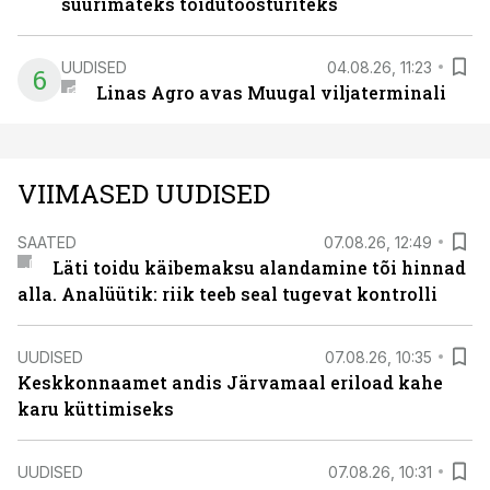
suurimateks toidutöösturiteks
UUDISED
04.08.26, 11:23
6
Linas Agro avas Muugal viljaterminali
VIIMASED UUDISED
SAATED
07.08.26, 12:49
Läti toidu käibemaksu alandamine tõi hinnad
alla. Analüütik: riik teeb seal tugevat kontrolli
UUDISED
07.08.26, 10:35
Keskkonnaamet andis Järvamaal eriload kahe
karu küttimiseks
UUDISED
07.08.26, 10:31