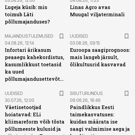
03.08.26, 12:00
04.08.26, 11:23
Lugeja küsib: mis
Linas Agro avas
toimub Läti
Muugal viljaterminali
põllumajanduses?
MAJANDUSTULEMUSED
UUDISED
04.08.26, 12:14
03.08.26, 09:15
Infortari ärikasum
Euroopa saagiprognoos:
peaaegu kahekordistus,
mais langeb järsult,
kasumlikkust toetasid
õlikultuurid kasvavad
ka uued
põllumajandusettevõtted
ST
UUDISED
SISUTURUNDUS
30.07.26, 12:00
09.06.26, 16:46
Väetisetootjad
Paindlikkus Eesti
hoiatavad: ELi
taimekasvatuses:
kliimareform võib tõsta
kuidas määrata ise
põllumeeste kulusid ja
saagi valmimise aega ja