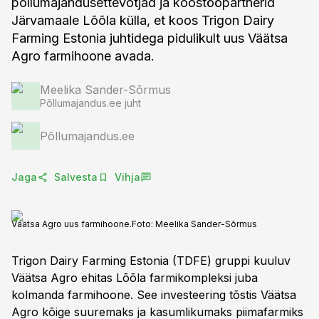
põllumajandusettevõtjad ja koostööpartnerid
Järvamaale Lõõla külla, et koos Trigon Dairy
Farming Estonia juhtidega pidulikult uus Väätsa
Agro farmihoone avada.
Meelika Sander-Sõrmus
Põllumajandus.ee juht
Põllumajandus.ee
Jaga
Salvesta
Vihja
Väätsa Agro uus farmihoone.
Foto:
Meelika Sander-Sõrmus
Trigon Dairy Farming Estonia (TDFE) gruppi kuuluv
Väätsa Agro ehitas Lõõla farmikompleksi juba
kolmanda farmihoone. See investeering tõstis Väätsa
Agro kõige suuremaks ja kasumlikumaks piimafarmiks