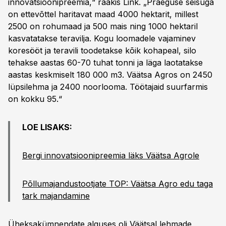
innovatsioonipreemia,“ rääkis Link. „Praeguse seisuga
on ettevõttel haritavat maad 4000 hektarit, millest
2500 on rohumaad ja 500 mais ning 1000 hektaril
kasvatatakse teravilja. Kogu loomadele vajaminev
koresööt ja teravili toodetakse kõik kohapeal, silo
tehakse aastas 60-70 tuhat tonni ja läga laotatakse
aastas keskmiselt 180 000 m3. Väätsa Agros on 2450
lüpsilehma ja 2400 noorlooma. Töötajaid suurfarmis
on kokku 95.“
LOE LISAKS:
Bergi innovatsioonipreemia läks Väätsa Agrole
Põllumajandustootjate TOP: Väätsa Agro edu taga
tark majandamine
Üheksakümnendate alguses oli Väätsal lehmade