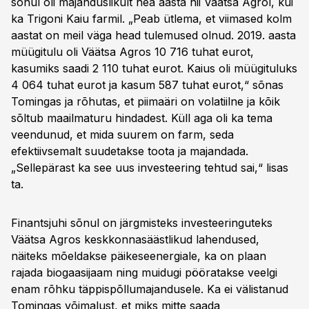
sõnul oli majanduslikult hea aasta nii Väätsa Agrol, kui
ka Trigoni Kaiu farmil. „Peab ütlema, et viimased kolm
aastat on meil väga head tulemused olnud. 2019. aasta
müügitulu oli Väätsa Agros 10 716 tuhat eurot,
kasumiks saadi 2 110 tuhat eurot. Kaius oli müügituluks
4 064 tuhat eurot ja kasum 587 tuhat eurot,“ sõnas
Tomingas ja rõhutas, et piimaäri on volatiilne ja kõik
sõltub maailmaturu hindadest. Küll aga oli ka tema
veendunud, et mida suurem on farm, seda
efektiivsemalt suudetakse toota ja majandada.
„Sellepärast ka see uus investeering tehtud sai,“ lisas
ta.
Finantsjuhi sõnul on järgmisteks investeeringuteks
Väätsa Agros keskkonnasäästlikud lahendused,
näiteks mõeldakse päikeseenergiale, ka on plaan
rajada biogaasijaam ning muidugi pööratakse veelgi
enam rõhku täppispõllumajandusele. Ka ei välistanud
Tomingas võimalust, et miks mitte saada