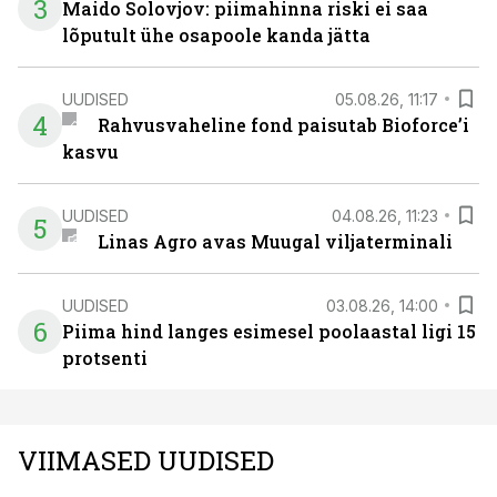
3
Maido Solovjov: piimahinna riski ei saa
lõputult ühe osapoole kanda jätta
UUDISED
05.08.26, 11:17
4
Rahvusvaheline fond paisutab Bioforce’i
kasvu
UUDISED
04.08.26, 11:23
5
Linas Agro avas Muugal viljaterminali
UUDISED
03.08.26, 14:00
6
Piima hind langes esimesel poolaastal ligi 15
protsenti
VIIMASED UUDISED