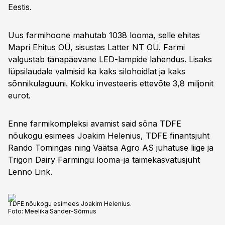
Eestis.
Uus farmihoone mahutab 1038 looma, selle ehitas
Mapri Ehitus OÜ, sisustas Latter NT OÜ. Farmi
valgustab tänapäevane LED-lampide lahendus. Lisaks
lüpsilaudale valmisid ka kaks silohoidlat ja kaks
sõnnikulaguuni. Kokku investeeris ettevõte 3,8 miljonit
eurot.
Enne farmikompleksi avamist said sõna TDFE
nõukogu esimees Joakim Helenius, TDFE finantsjuht
Rando Tomingas ning Väätsa Agro AS juhatuse liige ja
Trigon Dairy Farmingu looma-ja taimekasvatusjuht
Lenno Link.
TDFE nõukogu esimees Joakim Helenius.
Foto:
Meelika Sander-Sõrmus