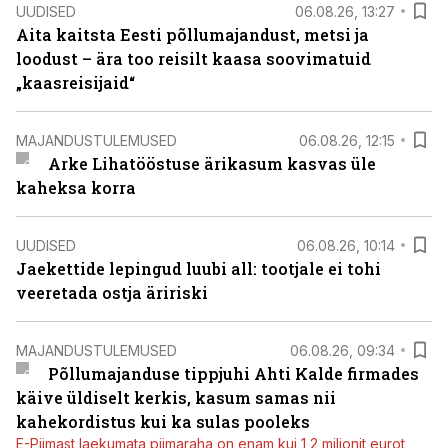
UUDISED
06.08.26, 13:27
Aita kaitsta Eesti põllumajandust, metsi ja
loodust – ära too reisilt kaasa soovimatuid
„kaasreisijaid“
MAJANDUSTULEMUSED
06.08.26, 12:15
Arke Lihatööstuse ärikasum kasvas üle
kaheksa korra
UUDISED
06.08.26, 10:14
Jaekettide lepingud luubi all: tootjale ei tohi
veeretada ostja äririski
MAJANDUSTULEMUSED
06.08.26, 09:34
Põllumajanduse tippjuhi Ahti Kalde firmades
käive üldiselt kerkis, kasum samas nii
kahekordistus kui ka sulas pooleks
E-Piimast laekumata piimaraha on enam kui 1,2 miljonit eurot