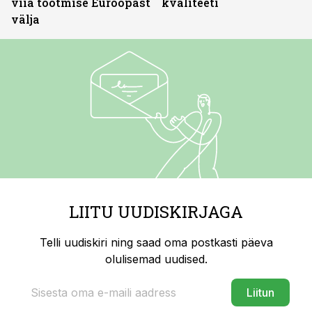
viia tootmise Euroopast
kvaliteeti
välja
LIITU UUDISKIRJAGA
Telli uudiskiri ning saad oma postkasti päeva
olulisemad uudised.
Liitun