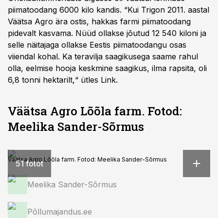
piimatoodang 6000 kilo kandis. “Kui Trigon 2011. aastal
Väätsa Agro ära ostis, hakkas farmi piimatoodang
pidevalt kasvama. Nüüd ollakse jõutud 12 540 kiloni ja
selle näitajaga ollakse Eestis piimatoodangu osas
viiendal kohal. Ka teravilja saagikusega saame rahul
olla, eelmise hooja keskmine saagikus, ilma rapsita, oli
6,8 tonni hektarilt,“ ütles Link.
Väätsa Agro Lõõla farm. Fotod:
Meelika Sander-Sõrmus
Väätsa Agro Lõõla farm. Fotod: Meelika Sander-Sõrmus
51 fotot
Meelika Sander-Sõrmus
Põllumajandus.ee