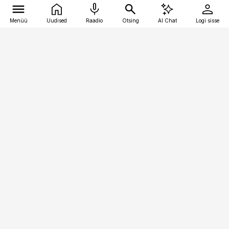
Menüü
Uudised
Raadio
Otsing
AI Chat
Logi sisse
Vana-Lõuna 39/1, 19094 Tallinn
(+372) 667 0111
pollumajandus@pollumajandus.ee
Telli
Reklaam
Firmast
Sisu kasutamisõigused
Ajakirjaniku
eetikakoodeks
Üldtingimused
Privaatsustingimused
Küpsiste poliitika
KKK
Eesti Meediaettevõtete
Eelistuste haldamine
Liit