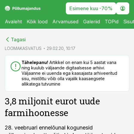
Esimene kuu -70%
Avaleht
Kõik lood
Arvamused
Galeriid
TOPid
Sisu
cebook
cebook
Tagasi
Twitter)
Twitter)
LOOMAKASVATUS
29.02.20, 10:17
kedIn
kedIn
Tähelepanu!
Artikkel on enam kui 5 aastat vana
ning kuulub väljaande digitaalsesse arhiivi.
ail
ail
Väljaanne ei uuenda ega kaasajasta arhiveeritud
sisu, mistõttu võib olla vajalik kaasaegsete
k
k
allikatega tutvumine
3,8 miljonit eurot uude
farmihoonesse
28. veebruari ennelõunal kogunesid