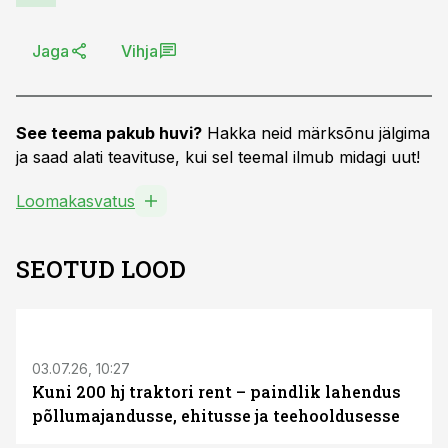
Jaga
Vihja
See teema pakub huvi?
Hakka neid märksõnu jälgima
ja saad alati teavituse, kui sel teemal ilmub midagi uut!
Loomakasvatus
SEOTUD LOOD
ST
03.07.26, 10:27
Kuni 200 hj traktori rent – paindlik lahendus
põllumajandusse, ehitusse ja teehooldusesse