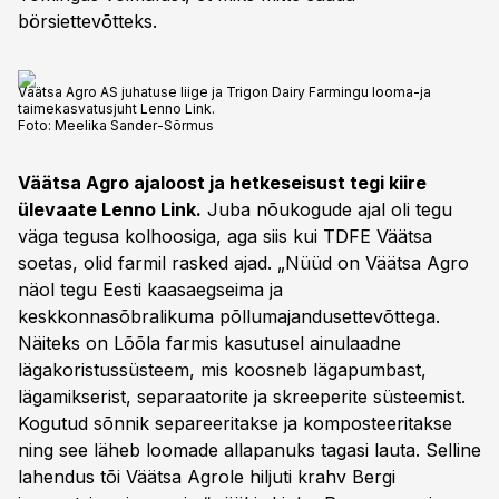
börsiettevõtteks.
Väätsa Agro AS juhatuse liige ja Trigon Dairy Farmingu looma-ja
taimekasvatusjuht Lenno Link.
Foto:
Meelika Sander-Sõrmus
Väätsa Agro ajaloost ja hetkeseisust tegi kiire
ülevaate Lenno Link.
Juba nõukogude ajal oli tegu
väga tegusa kolhoosiga, aga siis kui TDFE Väätsa
soetas, olid farmil rasked ajad. „Nüüd on Väätsa Agro
näol tegu Eesti kaasaegseima ja
keskkonnasõbralikuma põllumajandusettevõttega.
Näiteks on Lõõla farmis kasutusel ainulaadne
lägakoristussüsteem, mis koosneb lägapumbast,
lägamikserist, separaatorite ja skreeperite süsteemist.
Kogutud sõnnik separeeritakse ja komposteeritakse
ning see läheb loomade allapanuks tagasi lauta. Selline
lahendus tõi Väätsa Agrole hiljuti krahv Bergi