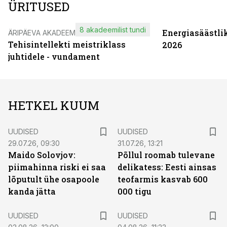
ÜRITUSED
8 akadeemilist tundi
Energiasäästli
ÄRIPÄEVA AKADEEMIA
Tehisintellekti meistriklass
2026
juhtidele - vundament
HETKEL KUUM
UUDISED
UUDISED
29.07.26, 09:30
31.07.26, 13:21
Maido Solovjov:
Põllul roomab tulevane
piimahinna riski ei saa
delikatess: Eesti ainsas
lõputult ühe osapoole
teofarmis kasvab 600
kanda jätta
000 tigu
UUDISED
UUDISED