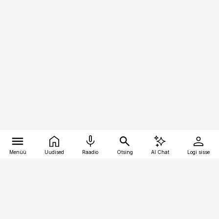
Menüü
Uudised
Raadio
Otsing
AI Chat
Logi sisse
Vana-Lõuna 39/1, 19094 Tallinn
(+372) 667 0111