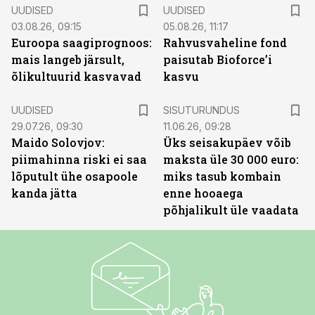
UUDISED
UUDISED
03.08.26, 09:15
05.08.26, 11:17
Euroopa saagiprognoos:
Rahvusvaheline fond
mais langeb järsult,
paisutab Bioforce’i
õlikultuurid kasvavad
kasvu
ST
UUDISED
SISUTURUNDUS
29.07.26, 09:30
11.06.26, 09:28
Maido Solovjov:
Üks seisakupäev võib
piimahinna riski ei saa
maksta üle 30 000 euro:
lõputult ühe osapoole
miks tasub kombain
kanda jätta
enne hooaega
põhjalikult üle vaadata