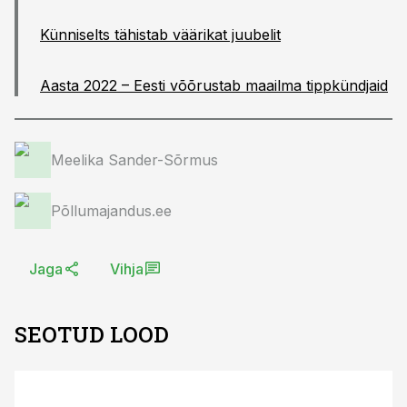
Künniselts tähistab väärikat juubelit
Aasta 2022 – Eesti võõrustab maailma tippkündjaid
Meelika Sander-Sõrmus
Põllumajandus.ee
Jaga
Vihja
SEOTUD LOOD
ST