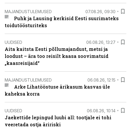
MAJANDUSTULEMUSED
07.08.26, 09:30
Puhk ja Lausing kerkisid Eesti suurimateks
toidutöösturiteks
UUDISED
06.08.26, 13:27
Aita kaitsta Eesti põllumajandust, metsi ja
loodust – ära too reisilt kaasa soovimatuid
„kaasreisijaid“
MAJANDUSTULEMUSED
06.08.26, 12:15
Arke Lihatööstuse ärikasum kasvas üle
kaheksa korra
UUDISED
06.08.26, 10:14
Jaekettide lepingud luubi all: tootjale ei tohi
veeretada ostja äririski