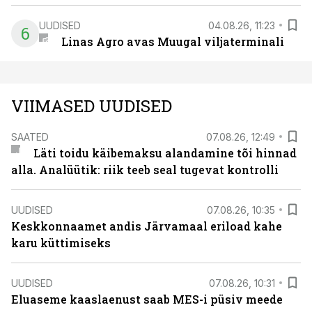
UUDISED
04.08.26, 11:23
6
Linas Agro avas Muugal viljaterminali
VIIMASED UUDISED
SAATED
07.08.26, 12:49
Läti toidu käibemaksu alandamine tõi hinnad
alla. Analüütik: riik teeb seal tugevat kontrolli
UUDISED
07.08.26, 10:35
Keskkonnaamet andis Järvamaal eriload kahe
karu küttimiseks
UUDISED
07.08.26, 10:31
Eluaseme kaaslaenust saab MES-i püsiv meede