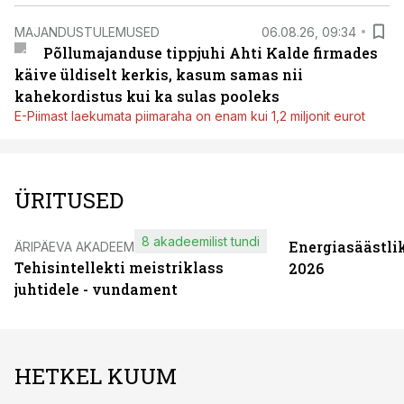
MAJANDUSTULEMUSED
06.08.26, 09:34
Põllumajanduse tippjuhi Ahti Kalde firmades
käive üldiselt kerkis, kasum samas nii
kahekordistus kui ka sulas pooleks
E-Piimast laekumata piimaraha on enam kui 1,2 miljonit eurot
ÜRITUSED
8 akadeemilist tundi
Energiasäästli
ÄRIPÄEVA AKADEEMIA
Tehisintellekti meistriklass
2026
juhtidele - vundament
HETKEL KUUM