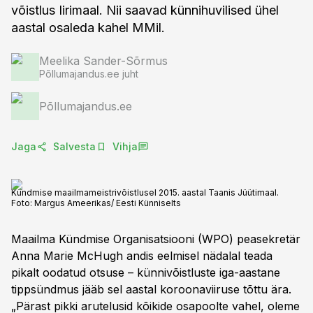
võistlus Iirimaal. Nii saavad künnihuvilised ühel
aastal osaleda kahel MMil.
Meelika Sander-Sõrmus
Põllumajandus.ee juht
Põllumajandus.ee
Jaga
Salvesta
Vihja
Kündmise maailmameistrivõistlusel 2015. aastal Taanis Jüütimaal.
Foto:
Margus Ameerikas/ Eesti Künniselts
Maailma Kündmise Organisatsiooni (WPO) peasekretär
Anna Marie McHugh andis eelmisel nädalal teada
pikalt oodatud otsuse – künnivõistluste iga-aastane
tippsündmus jääb sel aastal koroonaviiruse tõttu ära.
„Pärast pikki arutelusid kõikide osapoolte vahel, oleme