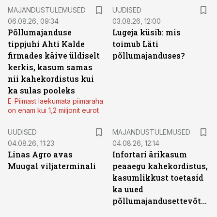
MAJANDUSTULEMUSED
UUDISED
06.08.26, 09:34
03.08.26, 12:00
Põllumajanduse
Lugeja küsib: mis
tippjuhi Ahti Kalde
toimub Läti
firmades käive üldiselt
põllumajanduses?
kerkis, kasum samas
nii kahekordistus kui
ka sulas pooleks
E-Piimast laekumata piimaraha
on enam kui 1,2 miljonit eurot
UUDISED
MAJANDUSTULEMUSED
04.08.26, 11:23
04.08.26, 12:14
Linas Agro avas
Infortari ärikasum
Muugal viljaterminali
peaaegu kahekordistus,
kasumlikkust toetasid
ka uued
põllumajandusettevõtted