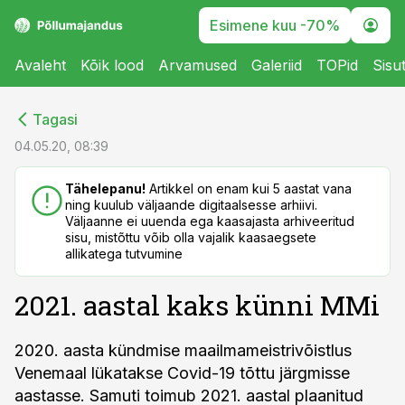
Esimene kuu -70%
Avaleht
Kõik lood
Arvamused
Galeriid
TOPid
Sisu
cebook
cebook
Tagasi
Twitter)
Twitter)
04.05.20, 08:39
kedIn
kedIn
Tähelepanu!
Artikkel on enam kui 5 aastat vana
ning kuulub väljaande digitaalsesse arhiivi.
ail
ail
Väljaanne ei uuenda ega kaasajasta arhiveeritud
sisu, mistõttu võib olla vajalik kaasaegsete
k
k
allikatega tutvumine
2021. aastal kaks künni MMi
2020. aasta kündmise maailmameistrivõistlus
Venemaal lükatakse Covid-19 tõttu järgmisse
aastasse. Samuti toimub 2021. aastal plaanitud