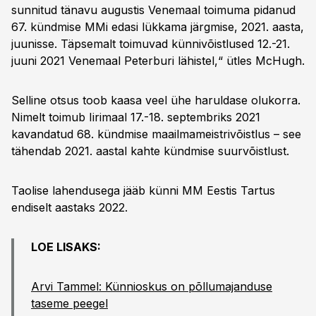
sunnitud tänavu augustis Venemaal toimuma pidanud
67. kündmise MMi edasi lükkama järgmise, 2021. aasta,
juunisse. Täpsemalt toimuvad künnivõistlused 12.-21.
juuni 2021 Venemaal Peterburi lähistel,“ ütles McHugh.
Selline otsus toob kaasa veel ühe haruldase olukorra.
Nimelt toimub Iirimaal 17.-18. septembriks 2021
kavandatud 68. kündmise maailmameistrivõistlus – see
tähendab 2021. aastal kahte kündmise suurvõistlust.
Taolise lahendusega jääb künni MM Eestis Tartus
endiselt aastaks 2022.
LOE LISAKS:
Arvi Tammel: Künnioskus on põllumajanduse
taseme peegel