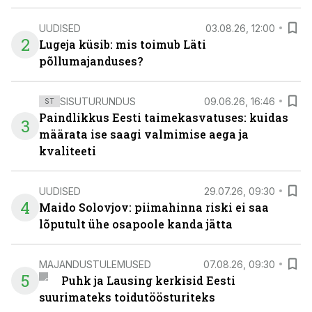
UUDISED
03.08.26, 12:00
2
Lugeja küsib: mis toimub Läti
põllumajanduses?
SISUTURUNDUS
09.06.26, 16:46
ST
Paindlikkus Eesti taimekasvatuses: kuidas
3
määrata ise saagi valmimise aega ja
kvaliteeti
UUDISED
29.07.26, 09:30
4
Maido Solovjov: piimahinna riski ei saa
lõputult ühe osapoole kanda jätta
MAJANDUSTULEMUSED
07.08.26, 09:30
5
Puhk ja Lausing kerkisid Eesti
suurimateks toidutöösturiteks