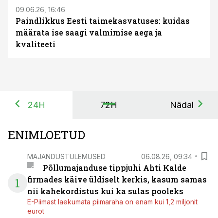
09.06.26, 16:46
Paindlikkus Eesti taimekasvatuses: kuidas
määrata ise saagi valmimise aega ja
kvaliteeti
24H
72H
Nädal
ENIMLOETUD
MAJANDUSTULEMUSED
06.08.26, 09:34
Põllumajanduse tippjuhi Ahti Kalde
firmades käive üldiselt kerkis, kasum samas
1
nii kahekordistus kui ka sulas pooleks
E-Piimast laekumata piimaraha on enam kui 1,2 miljonit
eurot