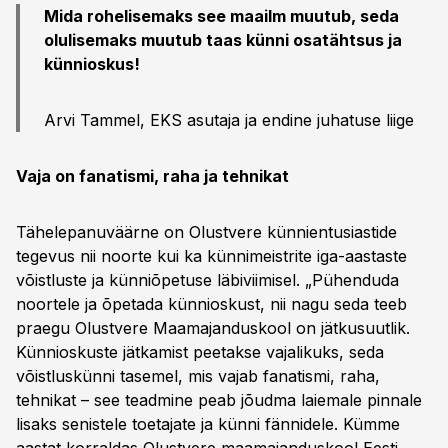
Mida rohelisemaks see maailm muutub, seda
olulisemaks muutub taas künni osatähtsus ja
künnioskus!
Arvi Tammel, EKS asutaja ja endine juhatuse liige
Vaja on fanatismi, raha ja tehnikat
Tähelepanuväärne on Olustvere künnientusiastide
tegevus nii noorte kui ka künnimeistrite iga-aastaste
võistluste ja künniõpetuse läbiviimisel. „Pühenduda
noortele ja õpetada künnioskust, nii nagu seda teeb
praegu Olustvere Maamajanduskool on jätkusuutlik.
Künnioskuste jätkamist peetakse vajalikuks, seda
võistluskünni tasemel, mis vajab fanatismi, raha,
tehnikat – see teadmine peab jõudma laiemale pinnale
lisaks senistele toetajate ja künni fännidele. Kümme