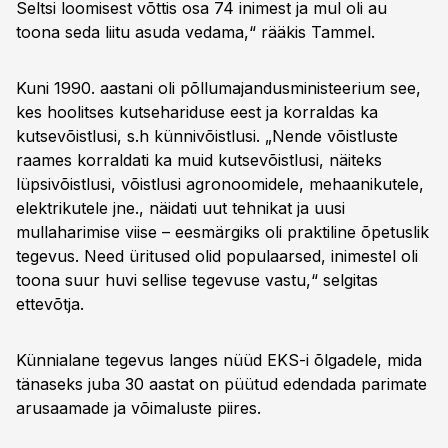
Seltsi loomisest võttis osa 74 inimest ja mul oli au
toona seda liitu asuda vedama,“ rääkis Tammel.
Kuni 1990. aastani oli põllumajandusministeerium see,
kes hoolitses kutsehariduse eest ja korraldas ka
kutsevõistlusi, s.h künnivõistlusi. „Nende võistluste
raames korraldati ka muid kutsevõistlusi, näiteks
lüpsivõistlusi, võistlusi agronoomidele, mehaanikutele,
elektrikutele jne., näidati uut tehnikat ja uusi
mullaharimise viise – eesmärgiks oli praktiline õpetuslik
tegevus. Need üritused olid populaarsed, inimestel oli
toona suur huvi sellise tegevuse vastu,“ selgitas
ettevõtja.
Künnialane tegevus langes nüüd EKS-i õlgadele, mida
tänaseks juba 30 aastat on püütud edendada parimate
arusaamade ja võimaluste piires.