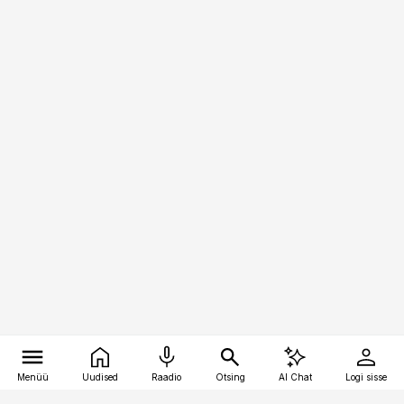
Menüü
Uudised
Raadio
Otsing
AI Chat
Logi sisse