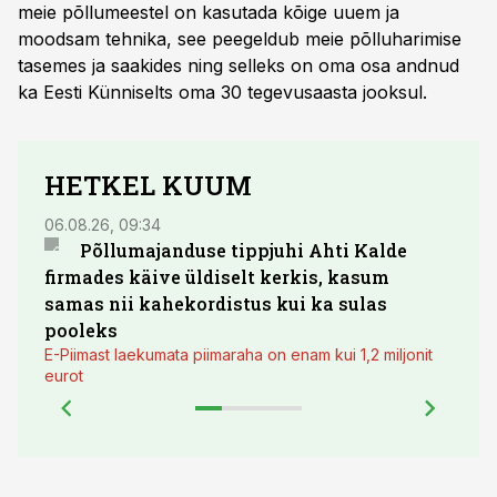
meie põllumeestel on kasutada kõige uuem ja
moodsam tehnika, see peegeldub meie põlluharimise
tasemes ja saakides ning selleks on oma osa andnud
ka Eesti Künniselts oma 30 tegevusaasta jooksul.
HETKEL KUUM
06.08.26, 09:34
03.08.
Põllumajanduse tippjuhi Ahti Kalde
Luge
firmades käive üldiselt kerkis, kasum
põll
samas nii kahekordistus kui ka sulas
pooleks
E-Piimast laekumata piimaraha on enam kui 1,2 miljonit
eurot