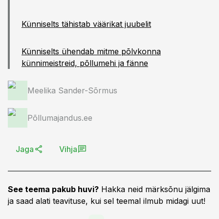
Künniselts tähistab väärikat juubelit
Künniselts ühendab mitme põlvkonna
künnimeistreid, põllumehi ja fänne
Meelika Sander-Sõrmus
Põllumajandus.ee
Jaga
Vihja
See teema pakub huvi?
Hakka neid märksõnu jälgima
ja saad alati teavituse, kui sel teemal ilmub midagi uut!