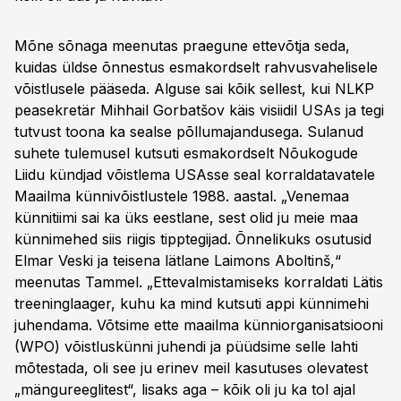
Mõne sõnaga meenutas praegune ettevõtja seda,
kuidas üldse õnnestus esmakordselt rahvusvahelisele
võistlusele pääseda. Alguse sai kõik sellest, kui NLKP
peasekretär Mihhail Gorbatšov käis visiidil USAs ja tegi
tutvust toona ka sealse põllumajandusega. Sulanud
suhete tulemusel kutsuti esmakordselt Nõukogude
Liidu kündjad võistlema USAsse seal korraldatavatele
Maailma künnivõistlustele 1988. aastal. „Venemaa
künnitiimi sai ka üks eestlane, sest olid ju meie maa
künnimehed siis riigis tipptegijad. Õnnelikuks osutusid
Elmar Veski ja teisena lätlane Laimons Aboltinš,“
meenutas Tammel. „Ettevalmistamiseks korraldati Lätis
treeninglaager, kuhu ka mind kutsuti appi künnimehi
juhendama. Võtsime ette maailma künniorganisatsiooni
(WPO) võistluskünni juhendi ja püüdsime selle lahti
mõtestada, oli see ju erinev meil kasutuses olevatest
„mängureeglitest“, lisaks aga – kõik oli ju ka tol ajal