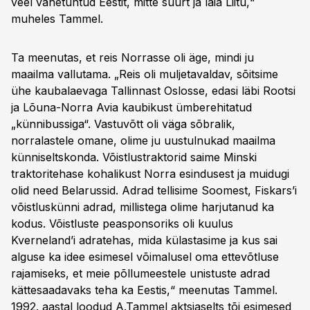
veel vähetuntud Eestit, mitte suurt ja laia Liitu,“
muheles Tammel.
Ta meenutas, et reis Norrasse oli äge, mindi ju
maailma vallutama. „Reis oli muljetavaldav, sõitsime
ühe kaubalaevaga Tallinnast Oslosse, edasi läbi Rootsi
ja Lõuna-Norra Avia kaubikust ümberehitatud
„künnibussiga“. Vastuvõtt oli väga sõbralik,
norralastele omane, olime ju uustulnukad maailma
künniseltskonda. Võistlustraktorid saime Minski
traktoritehase kohalikust Norra esindusest ja muidugi
olid need Belarussid. Adrad tellisime Soomest, Fiskars’i
võistluskünni adrad, millistega olime harjutanud ka
kodus. Võistluste peasponsoriks oli kuulus
Kverneland’i adratehas, mida külastasime ja kus sai
alguse ka idee esimesel võimalusel oma ettevõtluse
rajamiseks, et meie põllumeestele unistuste adrad
kättesaadavaks teha ka Eestis,“ meenutas Tammel.
1992. aastal loodud A.Tammel aktsiaselts tõi esimesed