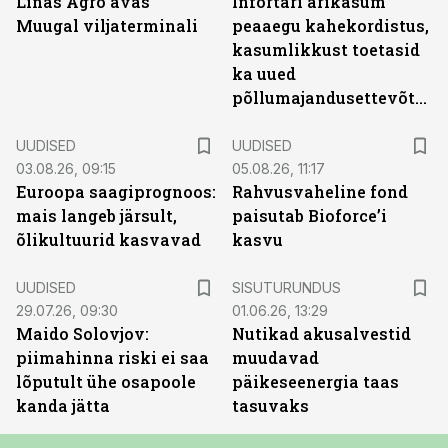
Linas Agro avas
Infortari ärikasum
Muugal viljaterminali
peaaegu kahekordistus,
kasumlikkust toetasid
ka uued
põllumajandusettevõtted
UUDISED
UUDISED
03.08.26, 09:15
05.08.26, 11:17
Euroopa saagiprognoos:
Rahvusvaheline fond
mais langeb järsult,
paisutab Bioforce’i
õlikultuurid kasvavad
kasvu
ST
UUDISED
SISUTURUNDUS
29.07.26, 09:30
01.06.26, 13:29
Maido Solovjov:
Nutikad akusalvestid
piimahinna riski ei saa
muudavad
lõputult ühe osapoole
päikeseenergia taas
kanda jätta
tasuvaks