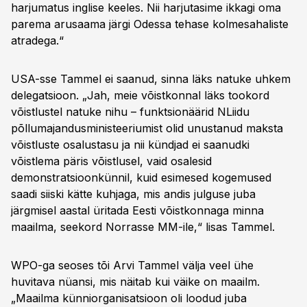
harjumatus inglise keeles. Nii harjutasime ikkagi oma
parema arusaama järgi Odessa tehase kolmesahaliste
atradega.“
USA-sse Tammel ei saanud, sinna läks natuke uhkem
delegatsioon. „Jah, meie võistkonnal läks tookord
võistlustel natuke nihu – funktsionäärid NLiidu
põllumajandusministeeriumist olid unustanud maksta
võistluste osalustasu ja nii kündjad ei saanudki
võistlema päris võistlusel, vaid osalesid
demonstratsioonkünnil, kuid esimesed kogemused
saadi siiski kätte kuhjaga, mis andis julguse juba
järgmisel aastal üritada Eesti võistkonnaga minna
maailma, seekord Norrasse MM-ile,“ lisas Tammel.
WPO-ga seoses tõi Arvi Tammel välja veel ühe
huvitava nüansi, mis näitab kui väike on maailm.
„Maailma künniorganisatsioon oli loodud juba