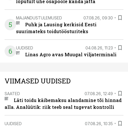
lõputult ühe osapoole kanda jätta
MAJANDUSTULEMUSED
07.08.26, 09:30
5
Puhk ja Lausing kerkisid Eesti
suurimateks toidutöösturiteks
UUDISED
04.08.26, 11:23
6
Linas Agro avas Muugal viljaterminali
VIIMASED UUDISED
SAATED
07.08.26, 12:49
Läti toidu käibemaksu alandamine tõi hinnad
alla. Analüütik: riik teeb seal tugevat kontrolli
UUDISED
07.08.26, 10:35