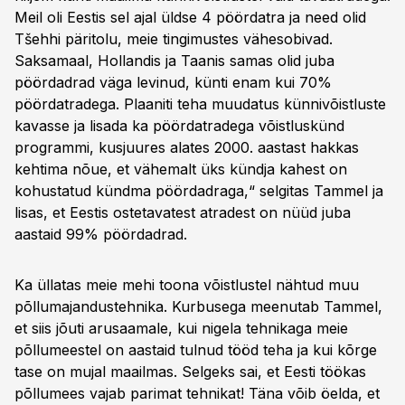
Meil oli Eestis sel ajal üldse 4 pöördatra ja need olid
Tšehhi päritolu, meie tingimustes vähesobivad.
Saksamaal, Hollandis ja Taanis samas olid juba
pöördadrad väga levinud, künti enam kui 70%
pöördatradega. Plaaniti teha muudatus künnivõistluste
kavasse ja lisada ka pöördatradega võistluskünd
programmi, kusjuures alates 2000. aastast hakkas
kehtima nõue, et vähemalt üks kündja kahest on
kohustatud kündma pöördadraga,“ selgitas Tammel ja
lisas, et Eestis ostetavatest atradest on nüüd juba
aastaid 99% pöördadrad.
Ka üllatas meie mehi toona võistlustel nähtud muu
põllumajandustehnika. Kurbusega meenutab Tammel,
et siis jõuti arusaamale, kui nigela tehnikaga meie
põllumeestel on aastaid tulnud tööd teha ja kui kõrge
tase on mujal maailmas. Selgeks sai, et Eesti töökas
põllumees vajab parimat tehnikat! Täna võib öelda, et