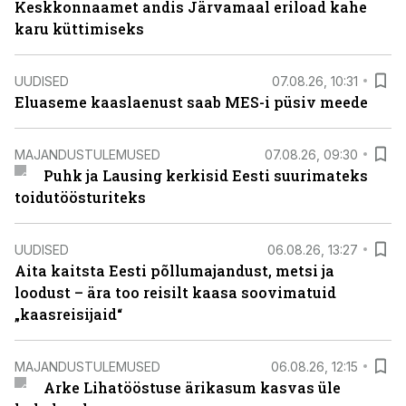
Keskkonnaamet andis Järvamaal eriload kahe
karu küttimiseks
UUDISED
07.08.26, 10:31
Eluaseme kaaslaenust saab MES-i püsiv meede
MAJANDUSTULEMUSED
07.08.26, 09:30
Puhk ja Lausing kerkisid Eesti suurimateks
toidutöösturiteks
UUDISED
06.08.26, 13:27
Aita kaitsta Eesti põllumajandust, metsi ja
loodust – ära too reisilt kaasa soovimatuid
„kaasreisijaid“
MAJANDUSTULEMUSED
06.08.26, 12:15
Arke Lihatööstuse ärikasum kasvas üle