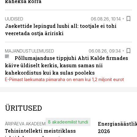
kaheksa korra
UUDISED
06.08.26, 10:14
Jaekettide lepingud luubi all: tootjale ei tohi
veeretada ostja äririski
MAJANDUSTULEMUSED
06.08.26, 09:34
Põllumajanduse tippjuhi Ahti Kalde firmades
käive üldiselt kerkis, kasum samas nii
kahekordistus kui ka sulas pooleks
E-Piimast laekumata piimaraha on enam kui 1,2 miljonit eurot
ÜRITUSED
8 akadeemilist tundi
Energiasäästli
ÄRIPÄEVA AKADEEMIA
Tehisintellekti meistriklass
2026