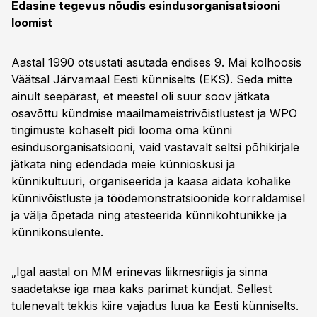
Edasine tegevus nõudis esindusorganisatsiooni
loomist
Aastal 1990 otsustati asutada endises 9. Mai kolhoosis
Väätsal Järvamaal Eesti künniselts (EKS). Seda mitte
ainult seepärast, et meestel oli suur soov jätkata
osavõttu kündmise maailmameistrivõistlustest ja WPO
tingimuste kohaselt pidi looma oma künni
esindusorganisatsiooni, vaid vastavalt seltsi põhikirjale
jätkata ning edendada meie künnioskusi ja
künnikultuuri, organiseerida ja kaasa aidata kohalike
künnivõistluste ja töödemonstratsioonide korraldamisel
ja välja õpetada ning atesteerida künnikohtunikke ja
künnikonsulente.
„Igal aastal on MM erinevas liikmesriigis ja sinna
saadetakse iga maa kaks parimat kündjat. Sellest
tulenevalt tekkis kiire vajadus luua ka Eesti künniselts.