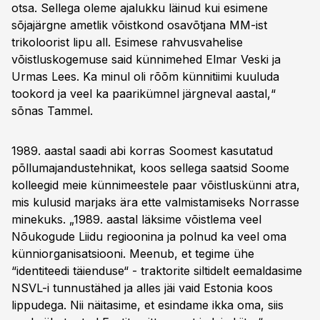
otsa. Sellega oleme ajalukku läinud kui esimene
sõjajärgne ametlik võistkond osavõtjana MM-ist
trikoloorist lipu all. Esimese rahvusvahelise
võistluskogemuse said künnimehed Elmar Veski ja
Urmas Lees. Ka minul oli rõõm künnitiimi kuuluda
tookord ja veel ka paarikümnel järgneval aastal,“
sõnas Tammel.
1989. aastal saadi abi korras Soomest kasutatud
põllumajandustehnikat, koos sellega saatsid Soome
kolleegid meie künnimeestele paar võistluskünni atra,
mis kulusid marjaks ära ette valmistamiseks Norrasse
minekuks. „1989. aastal läksime võistlema veel
Nõukogude Liidu regioonina ja polnud ka veel oma
künniorganisatsiooni. Meenub, et tegime ühe
“identiteedi täienduse“ - traktorite siltidelt eemaldasime
NSVL-i tunnustähed ja alles jäi vaid Estonia koos
lippudega. Nii näitasime, et esindame ikka oma, siis