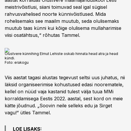
aastat korraldas Olustvere maamajanduskool Eesti
meistrivõistlusi, siiani toimuvad seal igal sügisel
rahvusvahelised noorte künnivõistlused. Mida
rohelisemaks see maailm muutub, seda olulisemaks
muutub taas künni kui kõige olulisema mullaharimise
viisi osatähtsus,“ rõhutas Tammel.
Olustvere künnihing Elmut Lehiste oskab hinnata head atra ja head
kündi.
Foto:
erakogu
Viis aastat tagasi alustas tegevust seltsi uus juhatus, nii
läksid organiseerimise kohustused edasi noorematele,
kellel on nüüd vaja kastanid tulest välja tuua MMi
korraldamisega Eestis 2022. aastal, sest kord on meie
kätte jõudnud. „Soovin neile selleks edu ja Sirget
vagu!“ ütles Tammel.
LOE LISAKS: