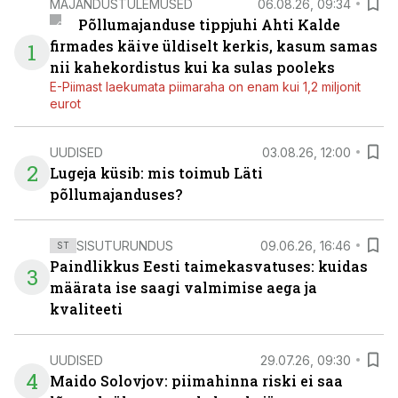
MAJANDUSTULEMUSED
06.08.26, 09:34
Põllumajanduse tippjuhi Ahti Kalde
firmades käive üldiselt kerkis, kasum samas
1
nii kahekordistus kui ka sulas pooleks
E-Piimast laekumata piimaraha on enam kui 1,2 miljonit
eurot
UUDISED
03.08.26, 12:00
2
Lugeja küsib: mis toimub Läti
põllumajanduses?
SISUTURUNDUS
09.06.26, 16:46
ST
Paindlikkus Eesti taimekasvatuses: kuidas
3
määrata ise saagi valmimise aega ja
kvaliteeti
UUDISED
29.07.26, 09:30
4
Maido Solovjov: piimahinna riski ei saa