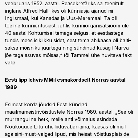
veebruaris 1952. aastal. Peasekretäriks sai teenitult
inglane Alfred Hall, kes oli künniasja ajanud nii
Inglismaal, kui Kanadas ja Uus-Meremaal. Ta oli
tõeline künnientusiast, juhtis künniorganisatsiooni üle
40 aasta! Kohtumisel temaga selgus, et eestlastega
tundis mees isiklikku sidet, sest tema abikaasa oli balti-
saksa mõisniku juurtega ning sündinud kusagil Narva
jõe taga asuvas mõisas,“ tõi Tammel ühe huvitava fakti
välja.
Eesti lipp lehvis MMil esmakordselt Norras aastal
1989
Esimest korda jõudsid Eesti kündjad
maailmameistrivõistlustele Norras 1989. aastal. „See oli
murranguline hetk, meile anti võimalus esindada
Nõukogude Liitu ühe liiduvabariigina, kaasas oli meil
aga sini-must-valged lipud, mis heisati võistlusplatside