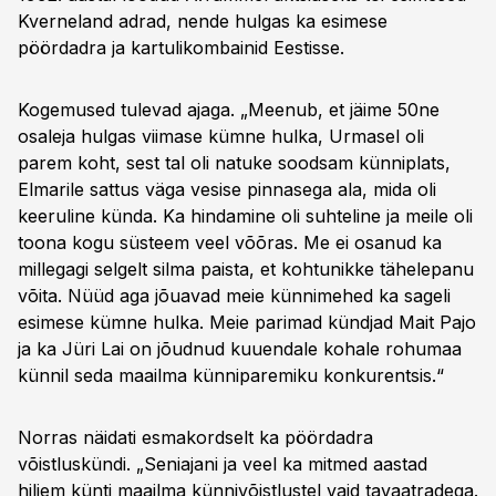
Kverneland adrad, nende hulgas ka esimese
pöördadra ja kartulikombainid Eestisse.
Kogemused tulevad ajaga. „Meenub, et jäime 50ne
osaleja hulgas viimase kümne hulka, Urmasel oli
parem koht, sest tal oli natuke soodsam künniplats,
Elmarile sattus väga vesise pinnasega ala, mida oli
keeruline künda. Ka hindamine oli suhteline ja meile oli
toona kogu süsteem veel võõras. Me ei osanud ka
millegagi selgelt silma paista, et kohtunikke tähelepanu
võita. Nüüd aga jõuavad meie künnimehed ka sageli
esimese kümne hulka. Meie parimad kündjad Mait Pajo
ja ka Jüri Lai on jõudnud kuuendale kohale rohumaa
künnil seda maailma künniparemiku konkurentsis.“
Norras näidati esmakordselt ka pöördadra
võistluskündi. „Seniajani ja veel ka mitmed aastad
hiljem künti maailma künnivõistlustel vaid tavaatradega.