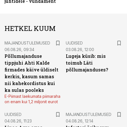
juhtidele - vundament
HETKEL KUUM
MAJANDUSTULEMUSED
UUDISED
06.08.26, 09:34
03.08.26, 12:00
Põllumajanduse
Lugeja küsib: mis
tippjuhi Ahti Kalde
toimub Läti
firmades käive üldiselt
põllumajanduses?
kerkis, kasum samas
nii kahekordistus kui
ka sulas pooleks
E-Piimast laekumata piimaraha
on enam kui 1,2 miljonit eurot
UUDISED
MAJANDUSTULEMUSED
04.08.26, 11:23
04.08.26, 12:14