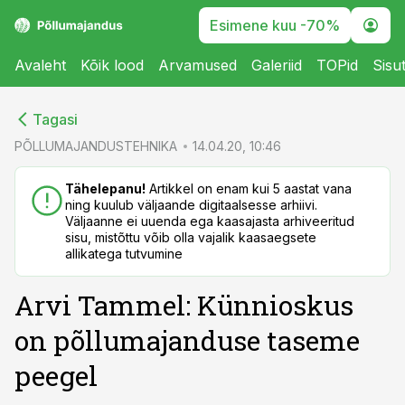
Esimene kuu -70%
Avaleht
Kõik lood
Arvamused
Galeriid
TOPid
Sisu
cebook
cebook
Tagasi
Twitter)
Twitter)
PÕLLUMAJANDUSTEHNIKA
14.04.20, 10:46
kedIn
kedIn
Tähelepanu!
Artikkel on enam kui 5 aastat vana
ning kuulub väljaande digitaalsesse arhiivi.
ail
ail
Väljaanne ei uuenda ega kaasajasta arhiveeritud
sisu, mistõttu võib olla vajalik kaasaegsete
k
k
allikatega tutvumine
Arvi Tammel: Künnioskus
on põllumajanduse taseme
peegel