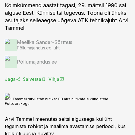
Kolmkümmend aastat tagasi, 29. märtsil 1990 sai
alguse Eesti Künniseltsi tegevus. Toona oli üheks
asutajaks selleaegse Jõgeva ATK tehnikajuht Arvi
Tammel.
Meelika Sander-Sõrmus
Põllumajandus.ee juht
Põllumajandus.ee
Jaga
Salvesta
Vihja
Arvi Tammel tutvustab nutikat GB atra nutikatele kündjatele.
Foto:
erakogu
Arvi Tammel meenutas seltsi algusaega kui üht
tegemiste rohket ja maailma avastamise perioodi, kus
kõik oli uus ja huvitav.