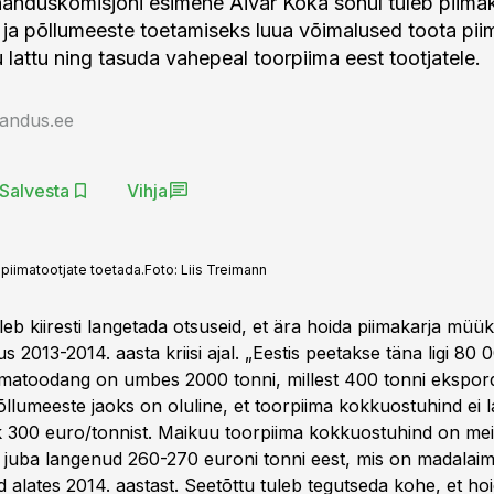
handuskomisjoni esimehe Aivar Koka sõnul tuleb piimak
s ja põllumeeste toetamiseks luua võimalused toota piim
u lattu ning tasuda vahepeal toorpiima eest tootjatele.
jandus.ee
Salvesta
Vihja
 piimatootjate toetada.
Foto:
Liis Treimann
eb kiiresti langetada otsuseid, et ära hoida piimakarja müük
s 2013-2014. aasta kriisi ajal. „Eestis peetakse täna ligi 80
imatoodang on umbes 2000 tonni, millest 400 tonni ekspor
Põllumeeste jaoks on oluline, et toorpiima kokkuostuhind ei 
 300 euro/tonnist. Maikuu toorpiima kokkuostuhind on me
s juba langenud 260-270 euroni tonni eest, mis on madalai
 alates 2014. aastast. Seetõttu tuleb tegutseda kohe, et ho