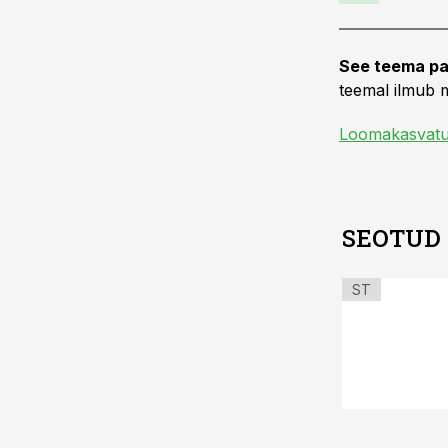
See teema pa
teemal ilmub m
Loomakasvat
SEOTUD
ST