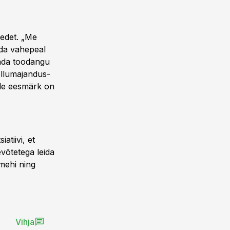
eedet. „Me
uda vahepeal
tada toodangu
õllumajandus-
lle eesmärk on
e
tiivi, et
evõtetega leida
mehi ning
Vihja