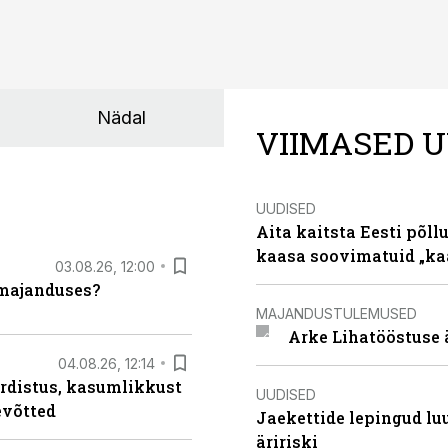
Nädal
VIIMASED U
UUDISED
Aita kaitsta Eesti põllu
kaasa soovimatuid „kaa
03.08.26, 12:00
umajanduses?
MAJANDUSTULEMUSED
Arke Lihatööstuse 
04.08.26, 12:14
rdistus, kasumlikkust
UUDISED
evõtted
Jaekettide lepingud luub
äririski