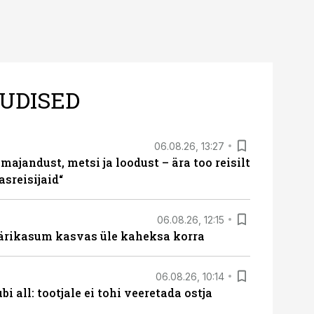
UDISED
06.08.26, 13:27
majandust, metsi ja loodust – ära too reisilt
sreisijaid“
06.08.26, 12:15
ärikasum kasvas üle kaheksa korra
06.08.26, 10:14
i all: tootjale ei tohi veeretada ostja