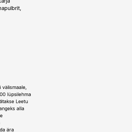
arja
apulbrit,
i välismaale,
 000 lüpsilehma
ditakse Leetu
langeks alla
ie
m
ida ära