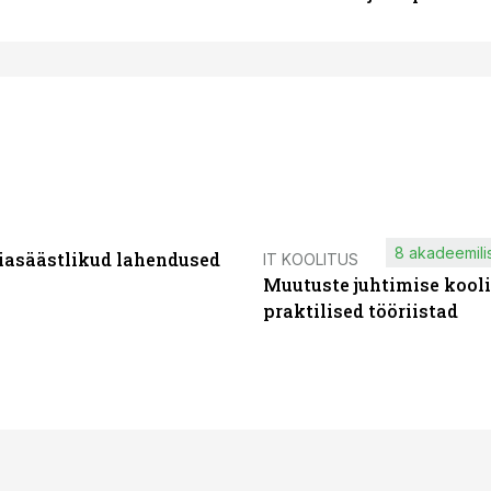
8 akadeemilis
iasäästlikud lahendused
IT KOOLITUS
Muutuste juhtimise kooli
praktilised tööriistad