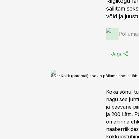
Riigikogu ra
säilitamisek
võid ja juust
Põlluma
Jaga
Aivar Kokk (paremal) soovib põllumajandust läbi
Koka sõnul tul
nagu see juhtu
ja päevane pi
ja 200 Lätti. 
omahinna ehk
naaberriikide
kokkuostuhind