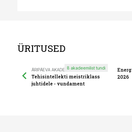
ÜRITUSED
8 akadeemilist tundi
Energ
ÄRIPÄEVA AKADEEMIA
Tehisintellekti meistriklass
2026
juhtidele - vundament