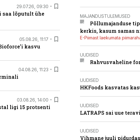
29.07.26, 09:30
 saa lõputult ühe
MAJANDUSTULEMUSED
Põllumajanduse tip
kerkis, kasum samas ni
E-Piimast laekumata piimaraha
05.08.26, 11:17
ioforce’i kasvu
UUDISED
Rahvusvaheline fon
04.08.26, 11:23
rminali
UUDISED
HKFoods kasvatas kas
03.08.26, 14:00
UUDISED
al ligi 15 protsenti
LATRAPS sai uue teravi
UUDISED
Vihmane juuli pidurdas