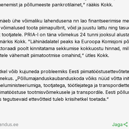
enemist ja põllumeeste pankrotilainet,“ rääkis Kokk.
ge näeb ühe võimaliku lahendusena nn lao finantseerimise m
õimalused toota piimapulbrit, võid ja juustu lattu ning tas
t tootjatele. PRIA-l on täna võimekus 24 tunni jooksul alus
 märkis Kokk. "Lähinädalatel peaks ka Euroopa Komisjoni p
ktoraadi poolt kinnitatama sekkumise kokkuostu hinnad, mi
jatele vähemalt piimatootmise omahind,“ ütles Kokk.
etkel võib kujuneda probleemiks Eesti piimatööstusettevõtet
mekus. „Põllumajanduskaubanduskoda võiks nüüd võtta initsia
uministeeriumiga, tootjatega, töötlejatega ja transpordiett
imatööstuse tootmisvõimekusele ja transpordile. Eesti põllu
tegutsevaid ettevõtteid tuleb kriisihetkel toetada.“
andus.ee
Jaga