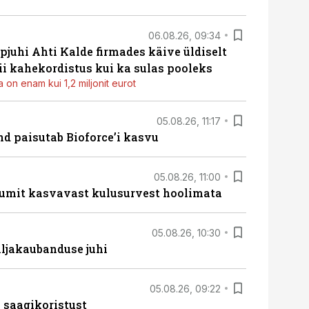
06.08.26, 09:34
pjuhi Ahti Kalde firmades käive üldiselt
i kahekordistus kui ka sulas pooleks
 on enam kui 1,2 miljonit eurot
05.08.26, 11:17
d paisutab Bioforce’i kasvu
05.08.26, 11:00
umit kasvavast kulusurvest hoolimata
05.08.26, 10:30
ljakaubanduse juhi
05.08.26, 09:22
 saagikoristust