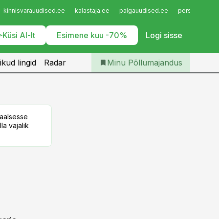
Iseteenindus
kinnisvarauudised.ee
kalastaja.ee
palgauudised.ee
personaliuudi
Telli Põllumajandus
Küsi AI-lt
Esimene kuu -70%
Logi sisse
ikud lingid
Radar
Minu Põllumajandus
taalsesse
la vajalik