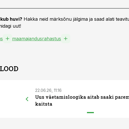
kub huvi?
Hakka neid märksõnu jälgima ja saad alati teavitu
idagi uut!
us
maamajandusrahastus
 LOOD
22.06.26, 11:16
Uus väetamisloogika aitab saaki pare
kaitsta