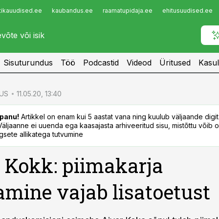
tikauudised.ee
kaubandus.ee
raamatupidaja.ee
ehitusuudised.ee
Infopank
Radar
Sisuturundus
Töö
Podcastid
Videod
Üritused
Kasul
US
11.05.20, 13:40
panu!
Artikkel on enam kui 5 aastat vana ning kuulub väljaande digi
. Väljaanne ei uuenda ega kaasajasta arhiveeritud sisu, mistõttu võib ol
sete allikatega tutvumine
 Kokk: piimakarja
tamine vajab lisatoetust