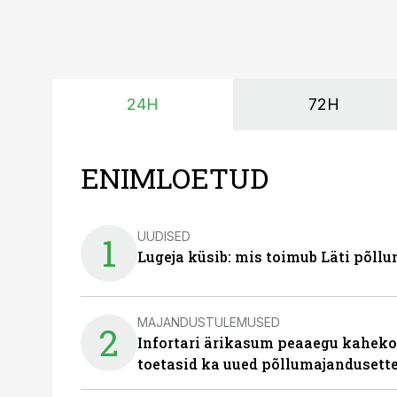
24H
72H
ENIMLOETUD
UUDISED
1
Lugeja küsib: mis toimub Läti põll
MAJANDUSTULEMUSED
2
Infortari ärikasum peaaegu kaheko
toetasid ka uued põllumajandusett