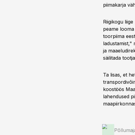
piimakarja väh
Riigikogu lii
peame looma v
toorpiima ees
ladustamist,"
ja maaeludire
säilitada toot
Ta lisas, et h
transpordivõi
koostöös Maael
lahendused pi
maapiirkonnas 
Põllumaj