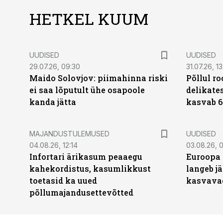
HETKEL KUUM
UUDISED
UUDISED
29.07.26, 09:30
31.07.26, 13
Maido Solovjov: piimahinna riski
Põllul r
ei saa lõputult ühe osapoole
delikates
kanda jätta
kasvab 6
MAJANDUSTULEMUSED
UUDISED
04.08.26, 12:14
03.08.26, 0
Infortari ärikasum peaaegu
Euroopa 
kahekordistus, kasumlikkust
langeb jä
toetasid ka uued
kasvava
põllumajandusettevõtted