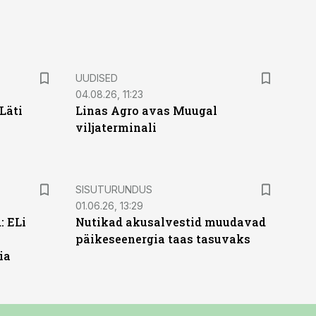
UUDISED
04.08.26, 11:23
Läti
Linas Agro avas Muugal
viljaterminali
ST
SISUTURUNDUS
01.06.26, 13:29
: ELi
Nutikad akusalvestid muudavad
päikeseenergia taas tasuvaks
ia