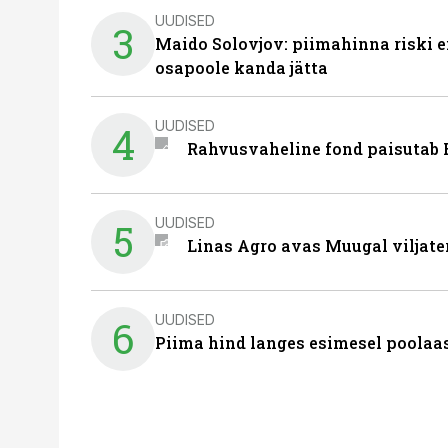
UUDISED
3
Maido Solovjov: piimahinna riski ei
osapoole kanda jätta
UUDISED
4
Rahvusvaheline fond paisutab B
UUDISED
5
Linas Agro avas Muugal viljate
UUDISED
6
Piima hind langes esimesel poolaast