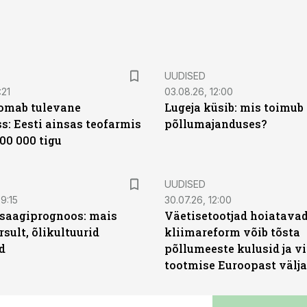
UUDISED
:21
03.08.26, 12:00
oomab tulevane
Lugeja küsib: mis toimub 
s: Eesti ainsas teofarmis
põllumajanduses?
00 000 tigu
UUDISED
9:15
30.07.26, 12:00
saagiprognoos: mais
Väetisetootjad hoiatavad
rsult, õlikultuurid
kliimareform võib tõsta
d
põllumeeste kulusid ja vi
tootmise Euroopast välja