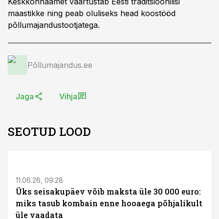
Keskkonnaamet väärtustab Eesti traditsioonilisi
maastikke ning peab oluliseks head koostööd
põllumajandustootjatega.
Põllumajandus.ee
Jaga
Vihja
SEOTUD LOOD
ST
11.06.26, 09:28
Üks seisakupäev võib maksta üle 30 000 euro:
miks tasub kombain enne hooaega põhjalikult
üle vaadata