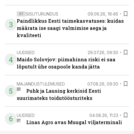
SISUTURUNDUS
09.06.26, 16:46
ST
Paindlikkus Eesti taimekasvatuses: kuidas
3
määrata ise saagi valmimise aega ja
kvaliteeti
UUDISED
29.07.26, 09:30
4
Maido Solovjov: piimahinna riski ei saa
lõputult ühe osapoole kanda jätta
MAJANDUSTULEMUSED
07.08.26, 09:30
5
Puhk ja Lausing kerkisid Eesti
suurimateks toidutöösturiteks
UUDISED
04.08.26, 11:23
6
Linas Agro avas Muugal viljaterminali