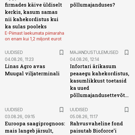
firmades käive üldiselt
põllumajanduses?
kerkis, kasum samas
nii kahekordistus kui
ka sulas pooleks
E-Piimast laekumata piimaraha
on enam kui 1,2 miljonit eurot
UUDISED
MAJANDUSTULEMUSED
04.08.26, 11:23
04.08.26, 12:14
Linas Agro avas
Infortari ärikasum
Muugal viljaterminali
peaaegu kahekordistus,
kasumlikkust toetasid
ka uued
põllumajandusettevõtted
UUDISED
UUDISED
03.08.26, 09:15
05.08.26, 11:17
Euroopa saagiprognoos:
Rahvusvaheline fond
mais langeb järsult,
paisutab Bioforce’i