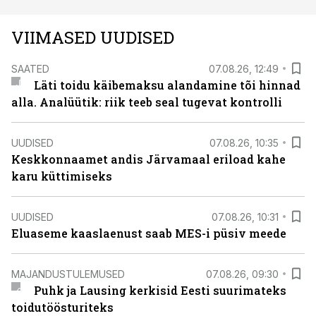
VIIMASED UUDISED
SAATED
07.08.26, 12:49
Läti toidu käibemaksu alandamine tõi hinnad
alla. Analüütik: riik teeb seal tugevat kontrolli
UUDISED
07.08.26, 10:35
Keskkonnaamet andis Järvamaal eriload kahe
karu küttimiseks
UUDISED
07.08.26, 10:31
Eluaseme kaaslaenust saab MES-i püsiv meede
MAJANDUSTULEMUSED
07.08.26, 09:30
Puhk ja Lausing kerkisid Eesti suurimateks
toidutöösturiteks