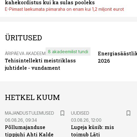
kahekordistus kui ka sulas pooleks
E-Piimast laekumata piimaraha on enam kui 1,2 miljonit eurot
ÜRITUSED
8 akadeemilist tundi
Energiasäästli
ÄRIPÄEVA AKADEEMIA
Tehisintellekti meistriklass
2026
juhtidele - vundament
HETKEL KUUM
MAJANDUSTULEMUSED
UUDISED
06.08.26, 09:34
03.08.26, 12:00
Põllumajanduse
Lugeja küsib: mis
tippjuhi Ahti Kalde
toimub Läti