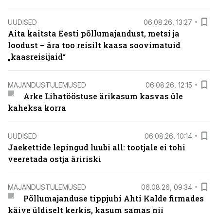
UUDISED
06.08.26, 13:27
Aita kaitsta Eesti põllumajandust, metsi ja
loodust – ära too reisilt kaasa soovimatuid
„kaasreisijaid“
MAJANDUSTULEMUSED
06.08.26, 12:15
Arke Lihatööstuse ärikasum kasvas üle
kaheksa korra
UUDISED
06.08.26, 10:14
Jaekettide lepingud luubi all: tootjale ei tohi
veeretada ostja äririski
MAJANDUSTULEMUSED
06.08.26, 09:34
Põllumajanduse tippjuhi Ahti Kalde firmades
käive üldiselt kerkis, kasum samas nii