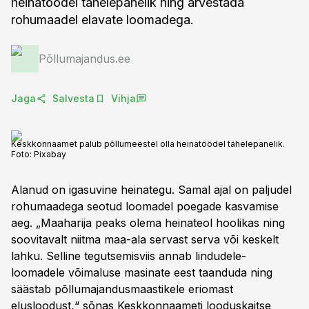
heinatöödel tähelepanelik ning arvestada
rohumaadel elavate loomadega.
Põllumajandus.ee
Jaga
Salvesta
Vihja
Keskkonnaamet palub põllumeestel olla heinatöödel tähelepanelik.
Foto:
Pixabay
Alanud on igasuvine heinategu. Samal ajal on paljudel
rohumaadega seotud loomadel poegade kasvamise
aeg. „Maaharija peaks olema heinateol hoolikas ning
soovitavalt niitma maa-ala servast serva või keskelt
lahku. Selline tegutsemisviis annab lindudele-
loomadele võimaluse masinate eest taanduda ning
säästab põllumajandusmaastikele eriomast
elusloodust,“ sõnas Keskkonnaameti looduskaitse