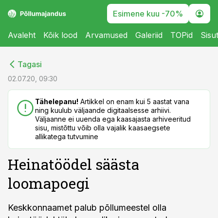
Esimene kuu -70%
Avaleht
Kõik lood
Arvamused
Galeriid
TOPid
Sisu
cebook
cebook
Tagasi
Twitter)
Twitter)
02.07.20, 09:30
kedIn
kedIn
Tähelepanu!
Artikkel on enam kui 5 aastat vana
ning kuulub väljaande digitaalsesse arhiivi.
ail
ail
Väljaanne ei uuenda ega kaasajasta arhiveeritud
sisu, mistõttu võib olla vajalik kaasaegsete
k
k
allikatega tutvumine
Heinatöödel säästa
loomapoegi
Keskkonnaamet palub põllumeestel olla