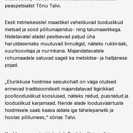
peaspetsialist Tõnu Talvi.
Eesti mitmekesistel maastikel vahelduvad looduslikud
metsad ja sood põllumajandus- ning talumaastikega.
Niidetavatel aladel pesitsevad paljud üha
haruldasemaks muutuvad linnuliigid, näiteks rukkirääk,
suurkoovitaja ja nurmkana. Majandatavatele
rohumaadele satuvad sageli ka metskitse- ja halljänese
pojad.
„Elurikkuse hoidmise seisukohalt on väga olulised
erinevad traditsiooniliselt majandatavad liigirikkad
poollooduslikud kooslused, näiteks niidud, puisniidud ja
looduslikud karjamaad. Nende alade loodusväärtuste
hoidmisele saab kaasa aidata iga tähelepanelik ja
hoolas põllumees,“ sõnas Talvi.