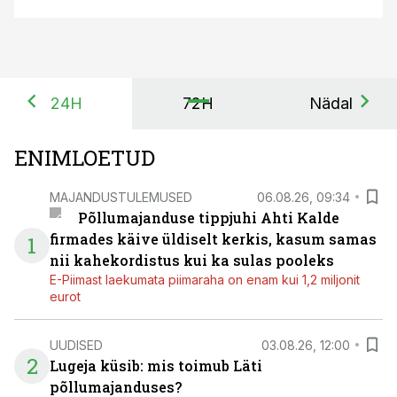
24H
72H
Nädal
ENIMLOETUD
MAJANDUSTULEMUSED
06.08.26, 09:34
Põllumajanduse tippjuhi Ahti Kalde
firmades käive üldiselt kerkis, kasum samas
1
nii kahekordistus kui ka sulas pooleks
E-Piimast laekumata piimaraha on enam kui 1,2 miljonit
eurot
UUDISED
03.08.26, 12:00
2
Lugeja küsib: mis toimub Läti
põllumajanduses?