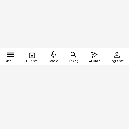
Menüü
Uudised
Raadio
Otsing
AI Chat
Logi sisse
Vana-Lõuna 39/1, 19094 Tallinn
(+372) 667 0111
pollumajandus@pollumajandus.ee
Telli
Reklaam
Firmast