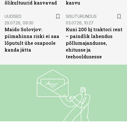
õlikultuurid kasvavad
kasvu
ST
UUDISED
SISUTURUNDUS
29.07.26, 09:30
03.07.26, 10:27
Maido Solovjov:
Kuni 200 hj traktori rent
piimahinna riski ei saa
– paindlik lahendus
lõputult ühe osapoole
põllumajandusse,
kanda jätta
ehitusse ja
teehooldusesse