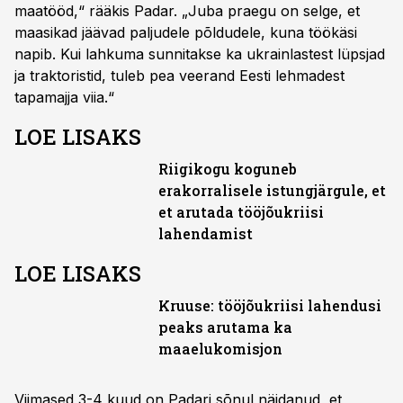
maatööd,“ rääkis Padar. „Juba praegu on selge, et
maasikad jäävad paljudele põldudele, kuna töökäsi
napib. Kui lahkuma sunnitakse ka ukrainlastest lüpsjad
ja traktoristid, tuleb pea veerand Eesti lehmadest
tapamajja viia.“
LOE LISAKS
Riigikogu koguneb
erakorralisele istungjärgule, et
et arutada tööjõukriisi
lahendamist
LOE LISAKS
Kruuse: tööjõukriisi lahendusi
peaks arutama ka
maaelukomisjon
Viimased 3-4 kuud on Padari sõnul näidanud, et