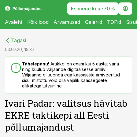
Esimene kuu -70%
Avaleht
Kõik lood
Arvamused
Galeriid
TOPid
Sisu
cebook
cebook
Tagasi
Twitter)
Twitter)
03.07.20, 15:37
kedIn
kedIn
Tähelepanu!
Artikkel on enam kui 5 aastat vana
ning kuulub väljaande digitaalsesse arhiivi.
ail
ail
Väljaanne ei uuenda ega kaasajasta arhiveeritud
sisu, mistõttu võib olla vajalik kaasaegsete
k
k
allikatega tutvumine
Ivari Padar: valitsus hävitab
EKRE taktikepi all Eesti
põllumajandust