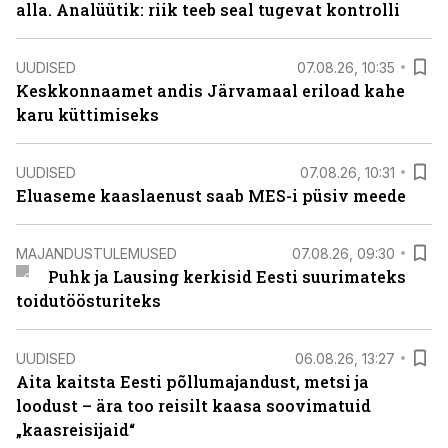
alla. Analüütik: riik teeb seal tugevat kontrolli
UUDISED
07.08.26, 10:35
Keskkonnaamet andis Järvamaal eriload kahe
karu küttimiseks
UUDISED
07.08.26, 10:31
Eluaseme kaaslaenust saab MES-i püsiv meede
MAJANDUSTULEMUSED
07.08.26, 09:30
Puhk ja Lausing kerkisid Eesti suurimateks
toidutöösturiteks
UUDISED
06.08.26, 13:27
Aita kaitsta Eesti põllumajandust, metsi ja
loodust – ära too reisilt kaasa soovimatuid
„kaasreisijaid“