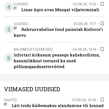
UUDISED
04.08.26, 11:23
4
Linas Agro avas Muugal viljaterminali
UUDISED
05.08.26, 11:17
5
Rahvusvaheline fond paisutab Bioforce’i
kasvu
MAJANDUSTULEMUSED
04.08.26, 12:14
Infortari ärikasum peaaegu kahekordistus,
6
kasumlikkust toetasid ka uued
põllumajandusettevõtted
VIIMASED UUDISED
SAATED
07.08.26, 12:49
Läti toidu käibemaksu alandamine tõi hinnad