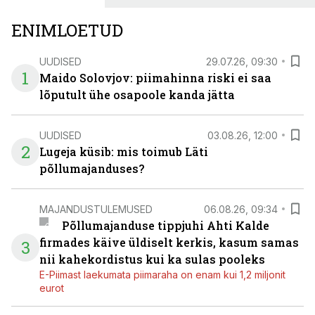
ENIMLOETUD
UUDISED
29.07.26, 09:30
1
Maido Solovjov: piimahinna riski ei saa
lõputult ühe osapoole kanda jätta
UUDISED
03.08.26, 12:00
2
Lugeja küsib: mis toimub Läti
põllumajanduses?
MAJANDUSTULEMUSED
06.08.26, 09:34
Põllumajanduse tippjuhi Ahti Kalde
firmades käive üldiselt kerkis, kasum samas
3
nii kahekordistus kui ka sulas pooleks
E-Piimast laekumata piimaraha on enam kui 1,2 miljonit
eurot