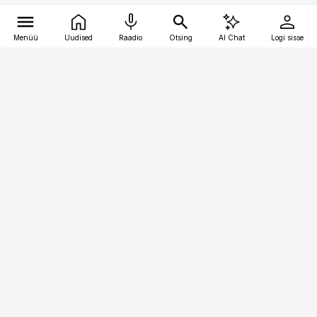
Menüü
Uudised
Raadio
Otsing
AI Chat
Logi sisse
Vana-Lõuna 39/1, 19094 Tallinn
(+372) 667 0111
pollumajandus@pollumajandus.ee
Telli
Reklaam
Firmast
Sisu kasutamisõigused
Ajakirjaniku
eetikakoodeks
Üldtingimused
Privaatsustingimused
Küpsiste poliitika
KKK
Eesti Meediaettevõtete
Eelistuste haldamine