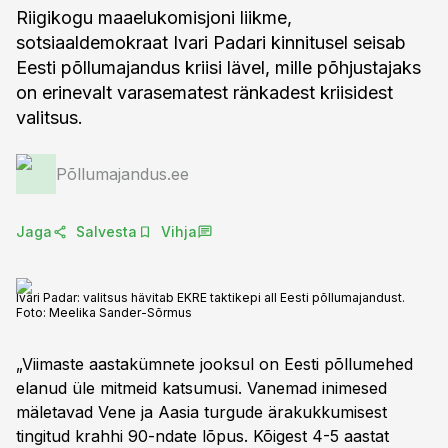
Riigikogu maaelukomisjoni liikme,
sotsiaaldemokraat Ivari Padari kinnitusel seisab
Eesti põllumajandus kriisi lävel, mille põhjustajaks
on erinevalt varasematest ränkadest kriisidest
valitsus.
Põllumajandus.ee
Jaga
Salvesta
Vihja
Ivari Padar: valitsus hävitab EKRE taktikepi all Eesti põllumajandust.
Foto:
Meelika Sander-Sõrmus
„Viimaste aastakümnete jooksul on Eesti põllumehed
elanud üle mitmeid katsumusi. Vanemad inimesed
mäletavad Vene ja Aasia turgude ärakukkumisest
tingitud krahhi 90-ndate lõpus. Kõigest 4-5 aastat