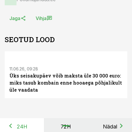
Jaga
Vihja
SEOTUD LOOD
ST
11.06.26, 09:28
Üks seisakupäev võib maksta üle 30 000 euro:
miks tasub kombain enne hooaega põhjalikult
üle vaadata
24H
72H
Nädal