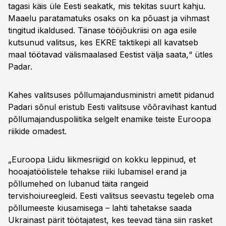
tagasi käis üle Eesti seakatk, mis tekitas suurt kahju.
Maaelu paratamatuks osaks on ka põuast ja vihmast
tingitud ikaldused. Tänase tööjõukriisi on aga esile
kutsunud valitsus, kes EKRE taktikepi all kavatseb
maal töötavad välismaalased Eestist välja saata,“ ütles
Padar.
Kahes valitsuses põllumajandusministri ametit pidanud
Padari sõnul eristub Eesti valitsuse võõravihast kantud
põllumajanduspoliitika selgelt enamike teiste Euroopa
riikide omadest.
„Euroopa Liidu liikmesriigid on kokku leppinud, et
hooajatöölistele tehakse riiki lubamisel erand ja
põllumehed on lubanud täita rangeid
tervishoiureegleid. Eesti valitsus seevastu tegeleb oma
põllumeeste kiusamisega – lahti tahetakse saada
Ukrainast pärit töötajatest, kes teevad täna siin rasket