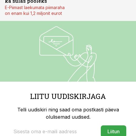
ka sulas pooleks
E-Piimast laekumata piimaraha
on enam kui 1,2 miljonit eurot
LIITU UUDISKIRJAGA
Telli uudiskiri ning saad oma postkasti päeva
olulisemad uudised.
Liitun