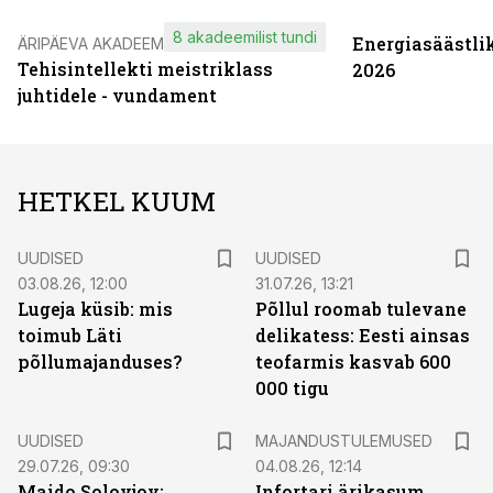
8 akadeemilist tundi
Energiasäästli
ÄRIPÄEVA AKADEEMIA
Tehisintellekti meistriklass
2026
juhtidele - vundament
HETKEL KUUM
UUDISED
UUDISED
03.08.26, 12:00
31.07.26, 13:21
Lugeja küsib: mis
Põllul roomab tulevane
toimub Läti
delikatess: Eesti ainsas
põllumajanduses?
teofarmis kasvab 600
000 tigu
UUDISED
MAJANDUSTULEMUSED
29.07.26, 09:30
04.08.26, 12:14
Maido Solovjov:
Infortari ärikasum