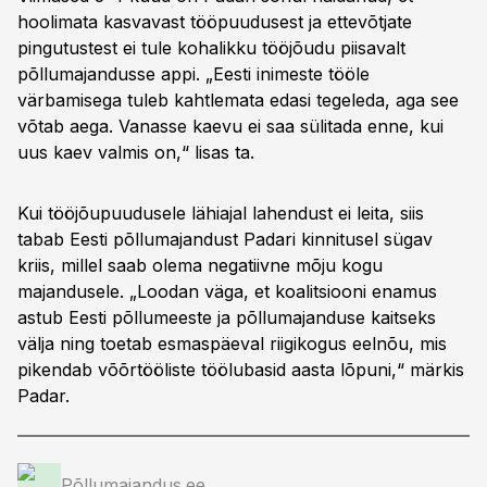
hoolimata kasvavast tööpuudusest ja ettevõtjate
pingutustest ei tule kohalikku tööjõudu piisavalt
põllumajandusse appi. „Eesti inimeste tööle
värbamisega tuleb kahtlemata edasi tegeleda, aga see
võtab aega. Vanasse kaevu ei saa sülitada enne, kui
uus kaev valmis on,“ lisas ta.
Kui tööjõupuudusele lähiajal lahendust ei leita, siis
tabab Eesti põllumajandust Padari kinnitusel sügav
kriis, millel saab olema negatiivne mõju kogu
majandusele. „Loodan väga, et koalitsiooni enamus
astub Eesti põllumeeste ja põllumajanduse kaitseks
välja ning toetab esmaspäeval riigikogus eelnõu, mis
pikendab võõrtööliste töölubasid aasta lõpuni,“ märkis
Padar.
Põllumajandus.ee