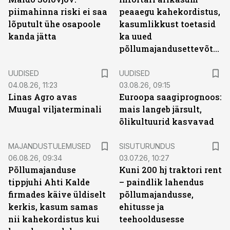
piimahinna riski ei saa
peaaegu kahekordistus,
lõputult ühe osapoole
kasumlikkust toetasid
kanda jätta
ka uued
põllumajandusettevõtted
UUDISED
UUDISED
04.08.26, 11:23
03.08.26, 09:15
Linas Agro avas
Euroopa saagiprognoos:
Muugal viljaterminali
mais langeb järsult,
õlikultuurid kasvavad
ST
MAJANDUSTULEMUSED
SISUTURUNDUS
06.08.26, 09:34
03.07.26, 10:27
Põllumajanduse
Kuni 200 hj traktori rent
tippjuhi Ahti Kalde
– paindlik lahendus
firmades käive üldiselt
põllumajandusse,
kerkis, kasum samas
ehitusse ja
nii kahekordistus kui
teehooldusesse