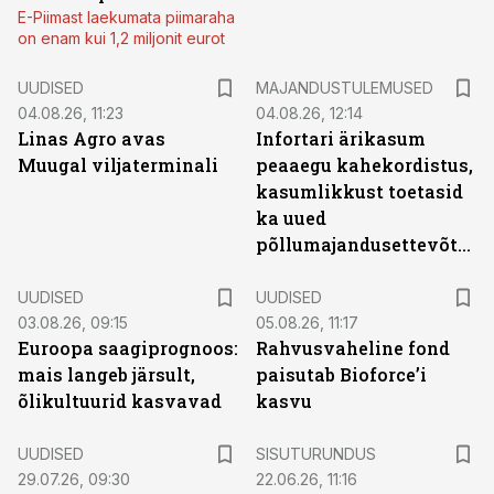
E-Piimast laekumata piimaraha
on enam kui 1,2 miljonit eurot
UUDISED
MAJANDUSTULEMUSED
04.08.26, 11:23
04.08.26, 12:14
Linas Agro avas
Infortari ärikasum
Muugal viljaterminali
peaaegu kahekordistus,
kasumlikkust toetasid
ka uued
põllumajandusettevõtted
UUDISED
UUDISED
03.08.26, 09:15
05.08.26, 11:17
Euroopa saagiprognoos:
Rahvusvaheline fond
mais langeb järsult,
paisutab Bioforce’i
õlikultuurid kasvavad
kasvu
ST
UUDISED
SISUTURUNDUS
29.07.26, 09:30
22.06.26, 11:16