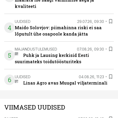
kvaliteeti
UUDISED
29.07.26, 09:30
4
Maido Solovjov: piimahinna riski ei saa
lõputult ühe osapoole kanda jätta
MAJANDUSTULEMUSED
07.08.26, 09:30
5
Puhk ja Lausing kerkisid Eesti
suurimateks toidutöösturiteks
UUDISED
04.08.26, 11:23
6
Linas Agro avas Muugal viljaterminali
VIIMASED UUDISED