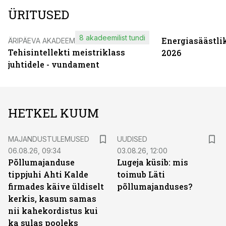
ÜRITUSED
8 akadeemilist tundi
Energiasäästli
ÄRIPÄEVA AKADEEMIA
Tehisintellekti meistriklass
2026
juhtidele - vundament
HETKEL KUUM
MAJANDUSTULEMUSED
UUDISED
06.08.26, 09:34
03.08.26, 12:00
Põllumajanduse
Lugeja küsib: mis
tippjuhi Ahti Kalde
toimub Läti
firmades käive üldiselt
põllumajanduses?
kerkis, kasum samas
nii kahekordistus kui
ka sulas pooleks