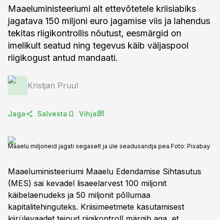
Maaeluministeeriumi alt ettevõtetele kriisiabiks
jagatava 150 miljoni euro jagamise viis ja lahendus
tekitas riigikontrollis nõutust, eesmärgid on
imelikult seatud ning tegevus käib väljaspool
riigikogust antud mandaati.
Kristjan Pruul
Jaga
Salvesta
Vihja
Maaelu miljoneid jagati segaselt ja üle seadusandja pea.
Foto:
Pixabay
Maaeluministeeriumi Maaelu Edendamise Sihtasutus
(MES) sai kevadel lisaeelarvest 100 miljonit
käibelaenudeks ja 50 miljonit põllumaa
kapitalitehinguteks. Kriisimeetmete kasutamisest
kiirülevaadet teinud riigikontroll märgib aga, et