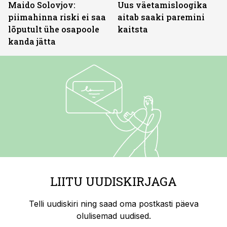
Maido Solovjov:
Uus väetamisloogika
piimahinna riski ei saa
aitab saaki paremini
lõputult ühe osapoole
kaitsta
kanda jätta
LIITU UUDISKIRJAGA
Telli uudiskiri ning saad oma postkasti päeva
olulisemad uudised.