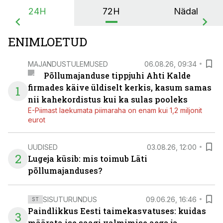
24H
72H
Nädal
ENIMLOETUD
MAJANDUSTULEMUSED
06.08.26, 09:34
Põllumajanduse tippjuhi Ahti Kalde
firmades käive üldiselt kerkis, kasum samas
1
nii kahekordistus kui ka sulas pooleks
E-Piimast laekumata piimaraha on enam kui 1,2 miljonit
eurot
UUDISED
03.08.26, 12:00
2
Lugeja küsib: mis toimub Läti
põllumajanduses?
SISUTURUNDUS
09.06.26, 16:46
ST
Paindlikkus Eesti taimekasvatuses: kuidas
3
määrata ise saagi valmimise aega ja