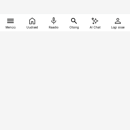
Menüü
Uudised
Raadio
Otsing
AI Chat
Logi sisse
Vana-Lõuna 39/1, 19094 Tallinn
(+372) 667 0111
pollumajandus@pollumajandus.ee
Telli
Reklaam
Firmast
Sisu kasutamisõigused
Ajakirjaniku
eetikakoodeks
Üldtingimused
Privaatsustingimused