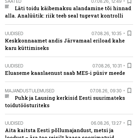
SAATED
07.08.26, 12:49
Läti toidu käibemaksu alandamine tõi hinnad
alla. Analüütik: riik teeb seal tugevat kontrolli
UUDISED
07.08.26, 10:35
Keskkonnaamet andis Järvamaal eriload kahe
karu küttimiseks
UUDISED
07.08.26, 10:31
Eluaseme kaaslaenust saab MES-i püsiv meede
MAJANDUSTULEMUSED
07.08.26, 09:30
Puhk ja Lausing kerkisid Eesti suurimateks
toidutöösturiteks
UUDISED
06.08.26, 13:27
Aita kaitsta Eesti põllumajandust, metsi ja
loodust – ära too reisilt kaasa soovimatuid