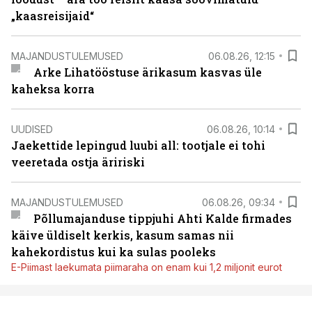
„kaasreisijaid“
MAJANDUSTULEMUSED
06.08.26, 12:15
Arke Lihatööstuse ärikasum kasvas üle
kaheksa korra
UUDISED
06.08.26, 10:14
Jaekettide lepingud luubi all: tootjale ei tohi
veeretada ostja äririski
MAJANDUSTULEMUSED
06.08.26, 09:34
Põllumajanduse tippjuhi Ahti Kalde firmades
käive üldiselt kerkis, kasum samas nii
kahekordistus kui ka sulas pooleks
E-Piimast laekumata piimaraha on enam kui 1,2 miljonit eurot