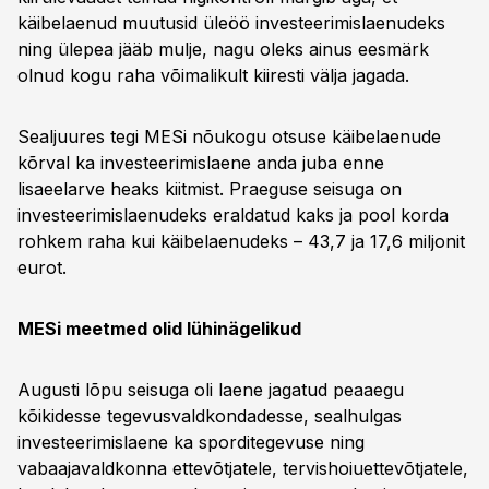
käibelaenud muutusid üleöö investeerimislaenudeks
ning ülepea jääb mulje, nagu oleks ainus eesmärk
olnud kogu raha võimalikult kiiresti välja jagada.
Sealjuures tegi MESi nõukogu otsuse käibelaenude
kõrval ka investeerimislaene anda juba enne
lisaeelarve heaks kiitmist. Praeguse seisuga on
investeerimislaenudeks eraldatud kaks ja pool korda
rohkem raha kui käibelaenudeks – 43,7 ja 17,6 miljonit
eurot.
MESi meetmed olid lühinägelikud
Augusti lõpu seisuga oli laene jagatud peaaegu
kõikidesse tegevusvaldkondadesse, sealhulgas
investeerimislaene ka sporditegevuse ning
vabaajavaldkonna ettevõtjatele, tervishoiuettevõtjatele,