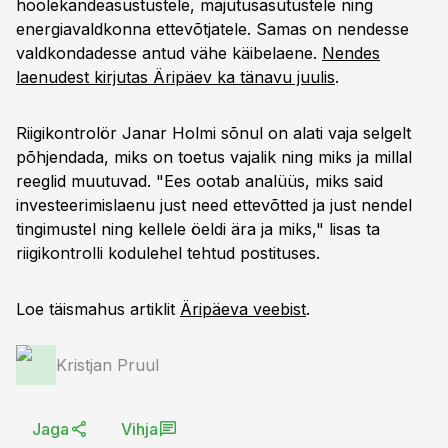
hoolekandeasustustele, majutusasutustele ning
energiavaldkonna ettevõtjatele. Samas on nendesse
valdkondadesse antud vähe käibelaene.
Nendes
laenudest kirjutas Äripäev ka tänavu juulis
.
Riigikontrolör Janar Holmi sõnul on alati vaja selgelt
põhjendada, miks on toetus vajalik ning miks ja millal
reeglid muutuvad. "Ees ootab analüüs, miks said
investeerimislaenu just need ettevõtted ja just nendel
tingimustel ning kellele öeldi ära ja miks," lisas ta
riigikontrolli kodulehel tehtud postituses.
Loe täismahus artiklit
Äripäeva veebist
.
Kristjan Pruul
Jaga
Vihja