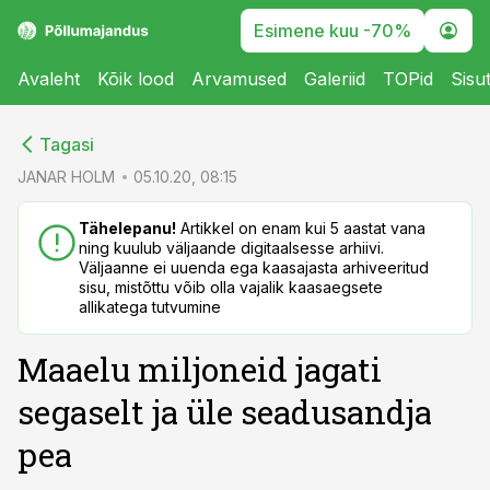
Esimene kuu -70%
Avaleht
Kõik lood
Arvamused
Galeriid
TOPid
Sisu
cebook
cebook
Tagasi
Twitter)
Twitter)
JANAR HOLM
05.10.20, 08:15
kedIn
kedIn
Tähelepanu!
Artikkel on enam kui 5 aastat vana
ning kuulub väljaande digitaalsesse arhiivi.
ail
ail
Väljaanne ei uuenda ega kaasajasta arhiveeritud
sisu, mistõttu võib olla vajalik kaasaegsete
k
k
allikatega tutvumine
Maaelu miljoneid jagati
segaselt ja üle seadusandja
pea