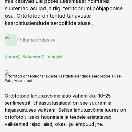
mis katavad üle poole Eestimaast hõlmates
suuremad asulad ja riigi territoorumi põhjapoolse
osa. Ortofotod on tehtud tänavuste
kaardistuslendude aeropiltide alusel.
Põllumajandus.ee
Jaga
Salvesta
Vihja
Ortofotod on tehtud tänavuste kaardistuslendude aeropiltide alusel.
Foto:
Maa-amet
Ortofotode lahutusvõime jääb vahemikku 10–25
sentimeetrit, tiheasustusaladel on see suurem ja
hajaasustuses väiksem. Sellise lahutusvõime juures on
ortofotolt lisaks hoonetele ja teedele eristatavad
väiksemad rajad, aiad, okas- ja lehtpuud jne.