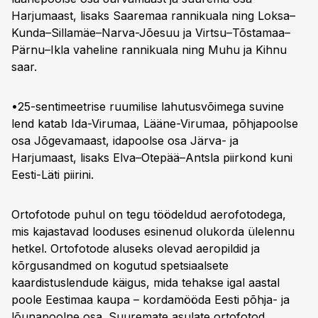
Harjumaast, lisaks Saaremaa rannikuala ning Loksa–
Kunda–Sillamäe–Narva-Jõesuu ja Virtsu–Tõstamaa–
Pärnu–Ikla vaheline rannikuala ning Muhu ja Kihnu
saar.
•25-sentimeetrise ruumilise lahutusvõimega suvine
lend katab Ida-Virumaa, Lääne-Virumaa, põhjapoolse
osa Jõgevamaast, idapoolse osa Järva- ja
Harjumaast, lisaks Elva–Otepää–Antsla piirkond kuni
Eesti-Läti piirini.
Ortofotode puhul on tegu töödeldud aerofotodega,
mis kajastavad looduses esinenud olukorda ülelennu
hetkel. Ortofotode aluseks olevad aeropildid ja
kõrgusandmed on kogutud spetsiaalsete
kaardistuslendude käigus, mida tehakse igal aastal
poole Eestimaa kaupa – kordamööda Eesti põhja- ja
lõunapoolne osa. Suuremate asulate ortofotod