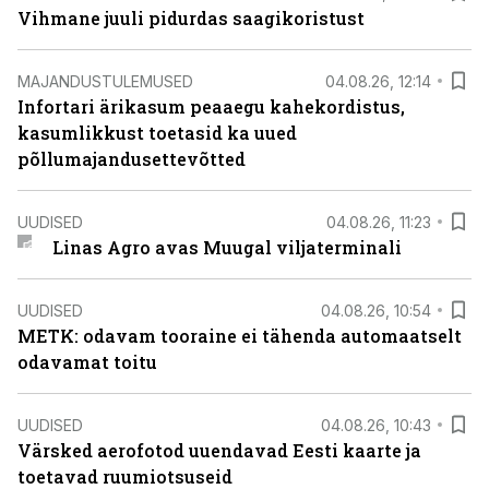
Vihmane juuli pidurdas saagikoristust
MAJANDUSTULEMUSED
04.08.26, 12:14
Infortari ärikasum peaaegu kahekordistus,
kasumlikkust toetasid ka uued
põllumajandusettevõtted
UUDISED
04.08.26, 11:23
Linas Agro avas Muugal viljaterminali
UUDISED
04.08.26, 10:54
METK: odavam tooraine ei tähenda automaatselt
odavamat toitu
UUDISED
04.08.26, 10:43
Värsked aerofotod uuendavad Eesti kaarte ja
toetavad ruumiotsuseid