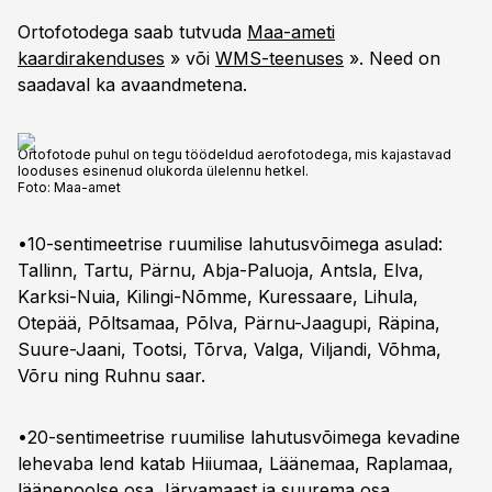
Ortofotodega saab tutvuda
Maa-ameti
kaardirakenduses
» või
WMS-teenuses
». Need on
saadaval ka avaandmetena.
Ortofotode puhul on tegu töödeldud aerofotodega, mis kajastavad
looduses esinenud olukorda ülelennu hetkel.
Foto:
Maa-amet
•10-sentimeetrise ruumilise lahutusvõimega asulad:
Tallinn, Tartu, Pärnu, Abja-Paluoja, Antsla, Elva,
Karksi-Nuia, Kilingi-Nõmme, Kuressaare, Lihula,
Otepää, Põltsamaa, Põlva, Pärnu-Jaagupi, Räpina,
Suure-Jaani, Tootsi, Tõrva, Valga, Viljandi, Võhma,
Võru ning Ruhnu saar.
•20-sentimeetrise ruumilise lahutusvõimega kevadine
lehevaba lend katab Hiiumaa, Läänemaa, Raplamaa,
läänepoolse osa Järvamaast ja suurema osa