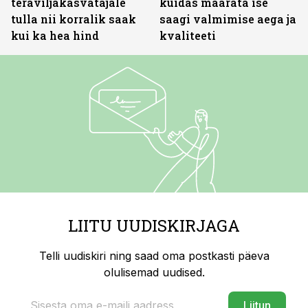
teraviljakasvatajale
kuidas määrata ise
tulla nii korralik saak
saagi valmimise aega ja
kui ka hea hind
kvaliteeti
LIITU UUDISKIRJAGA
Telli uudiskiri ning saad oma postkasti päeva
olulisemad uudised.
Liitun