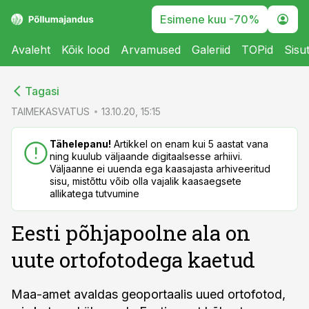
Esimene kuu -70%
Avaleht
Kõik lood
Arvamused
Galeriid
TOPid
Sisu
cebook
cebook
Tagasi
Twitter)
Twitter)
TAIMEKASVATUS
13.10.20, 15:15
kedIn
kedIn
Tähelepanu!
Artikkel on enam kui 5 aastat vana
ning kuulub väljaande digitaalsesse arhiivi.
ail
ail
Väljaanne ei uuenda ega kaasajasta arhiveeritud
sisu, mistõttu võib olla vajalik kaasaegsete
k
k
allikatega tutvumine
Eesti põhjapoolne ala on
uute ortofotodega kaetud
Maa-amet avaldas geoportaalis uued ortofotod,