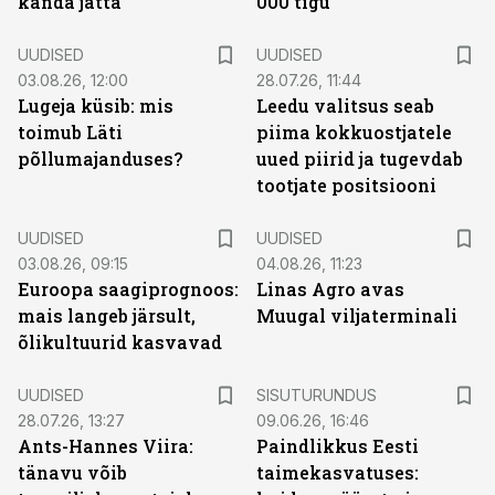
kanda jätta
000 tigu
UUDISED
UUDISED
03.08.26, 12:00
28.07.26, 11:44
Lugeja küsib: mis
Leedu valitsus seab
toimub Läti
piima kokkuostjatele
põllumajanduses?
uued piirid ja tugevdab
tootjate positsiooni
UUDISED
UUDISED
03.08.26, 09:15
04.08.26, 11:23
Euroopa saagiprognoos:
Linas Agro avas
mais langeb järsult,
Muugal viljaterminali
õlikultuurid kasvavad
ST
UUDISED
SISUTURUNDUS
28.07.26, 13:27
09.06.26, 16:46
Ants-Hannes Viira:
Paindlikkus Eesti
tänavu võib
taimekasvatuses: