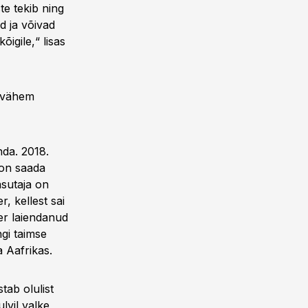
te tekib ning
d ja võivad
igile,“ lisas
a vähem
nda. 2018.
 on saada
asutaja on
, kellest sai
er laiendanud
ngi taimse
a Aafrikas.
tab olulist
lvil valke,