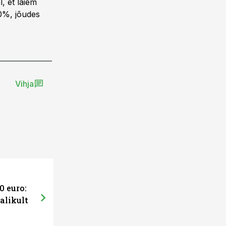
, et laiem
0%, jõudes
Vihja
0 euro:
alikult