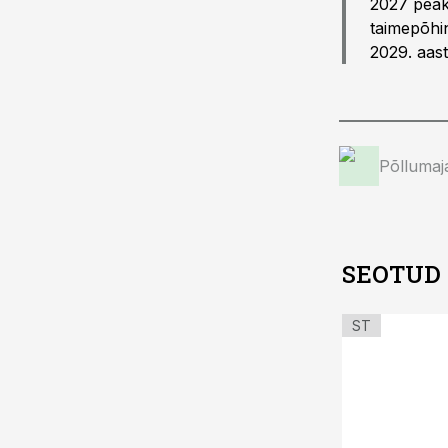
2027 peaks
taimepõhi
2029. aasta
Põllumaj
SEOTUD
ST