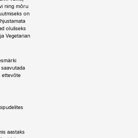
vi ning mõru
muutmiseks on
ahjustamata
ad oluliseks
ja Vegetarian
esmärki
a saavutada
 ettevõte
ipudelites
mis aastaks