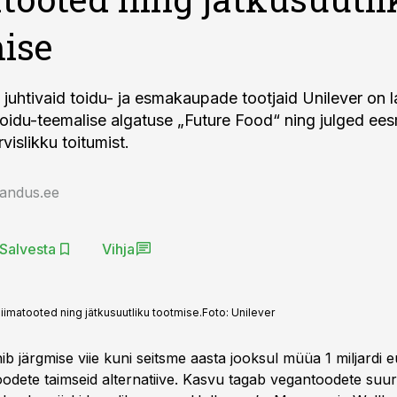
ise
juhtivaid toidu- ja esmakaupade tootjaid Unilever on 
toidu-teemalise algatuse „Future Food“ ning julged ees
islikku toitumist.
jandus.ee
Salvesta
Vihja
iimatooted ning jätkusuutliku tootmise.
Foto:
Unilever
ib järgmise viie kuni seitsme aasta jooksul müüa 1 miljardi 
atoodete taimseid alternatiive. Kasvu tagab vegantoodete su