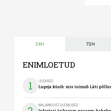
24H
72H
ENIMLOETUD
UUDISED
1
Lugeja küsib: mis toimub Läti põll
MAJANDUSTULEMUSED
2
Infortari ärikasum peaaegu kaheko