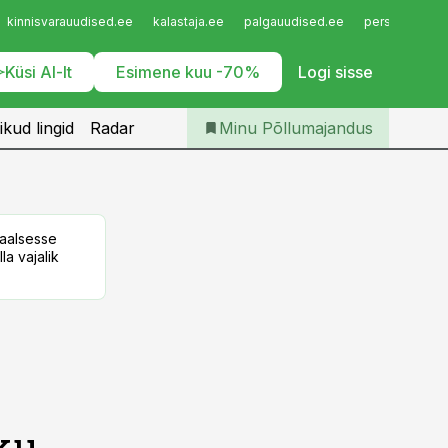
Iseteenindus
kinnisvarauudised.ee
kalastaja.ee
palgauudised.ee
personaliuudi
Telli Põllumajandus
Küsi AI-lt
Esimene kuu -70%
Logi sisse
ikud lingid
Radar
Minu Põllumajandus
taalsesse
la vajalik
ku