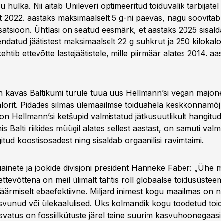
u hulka. Nii aitab Unileveri optimeeritud toiduvalik tarbijat
st 2022. aastaks maksimaalselt 5 g-ni päevas, nagu soovita
satsioon. Ühtlasi on seatud eesmärk, et aastaks 2025 sisa
ndatud jäätistest maksimaalselt 22 g suhkrut ja 250 kilokalor
htib ettevõtte lastejäätistele, mille piirmäär alates 2014. a
n kavas Baltikumi turule tuua uus Hellmann’si vegan majone
okalorit. Pidades silmas ülemaailmse toiduahela keskkonnamõ
n Hellmann’si ketšupid valmistatud jätkusuutlikult hangitud 
 Balti riikides müügil alates sellest aastast, on samuti valm
itud koostisosadest ning sisaldab orgaanilisi ravimtaimi.
duainete ja jookide divisjoni president Hanneke Faber: „Ühe 
ttevõttena on meil ülimalt tähtis roll globaalse toidusüstee
äärmiselt ebaefektiivne. Miljard inimest kogu maailmas on n
rasvunud või ülekaalulised. Üks kolmandik kogu toodetud toi
vatus on fossiilkütuste järel teine suurim kasvuhoonegaasi