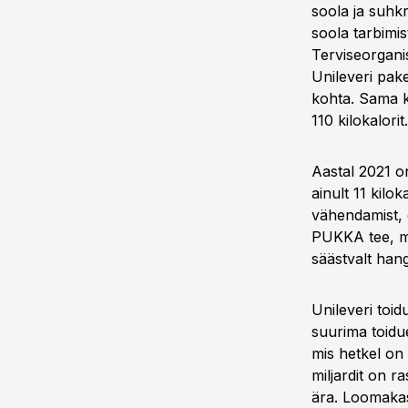
soola ja suhkr
soola tarbimi
Terviseorgani
Unileveri pake
kohta. Sama ke
110 kilokalorit.
Aastal 2021 o
ainult 11 kil
vähendamist, o
PUKKA tee, mis
säästvalt hang
Unileveri toi
suurima toidue
mis hetkel on 
miljardit on 
ära. Loomakas