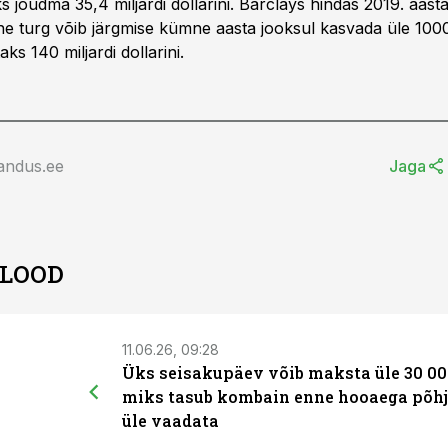
 jõudma 35,4 miljardi dollarini. Barclays hindas 2019. aastal
ne turg võib järgmise kümne aasta jooksul kasvada üle 100
ks 140 miljardi dollarini.
andus.ee
Jaga
 LOOD
11.06.26, 09:28
Üks seisakupäev võib maksta üle 30 00
miks tasub kombain enne hooaega põhj
üle vaadata