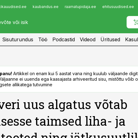
tikauudised.ee
kaubandus.ee
raamatupidaja.ee
ehitusuudised.ee
Infopank
Radar
Sisuturundus
Töö
Podcastid
Videod
Üritused
Kasul
panu!
Artikkel on enam kui 5 aastat vana ning kuulub väljaande digi
. Väljaanne ei uuenda ega kaasajasta arhiveeritud sisu, mistõttu võib ol
sete allikatega tutvumine
veri uus algatus võtab
sesse taimsed liha- ja
tooted ning jätkusuutli