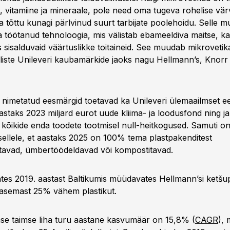
, vitamiine ja mineraale, pole need oma tugeva rohelise vär
a tõttu kunagi pärlvinud suurt tarbijate poolehoidu. Selle 
ja töötanud tehnoloogia, mis välistab ebameeldiva maitse, k
 sisalduvaid väärtuslikke toitaineid. See muudab mikrovetik
lliste Unileveri kaubamärkide jaoks nagu Hellmann’s, Knorr 
t nimetatud eesmärgid toetavad ka Unileveri ülemaailmset e
astaks 2023 miljard eurot uude kliima- ja loodusfond ning j
 kõikide enda toodete tootmisel null-heitkogused. Samuti on
llele, et aastaks 2025 on 100% tema plastpakenditest
tavad, ümbertöödeldavad või kompostitavad.
ates 2019. aastast Baltikumis müüdavates Hellmann’si ketšup
asemast 25% vähem plastikut.
se taimse liha turu aastane kasvumäär on 15,8% (
CAGR
), 