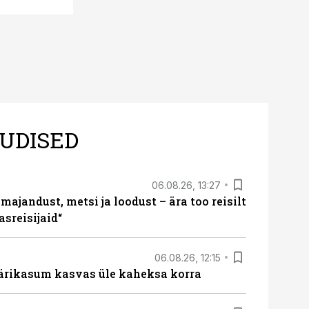
UDISED
06.08.26, 13:27
majandust, metsi ja loodust – ära too reisilt
sreisijaid“
06.08.26, 12:15
ärikasum kasvas üle kaheksa korra