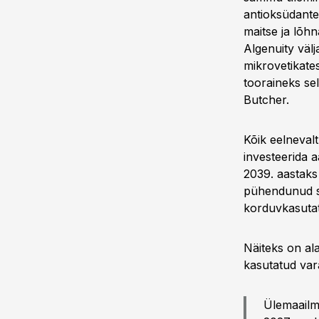
antioksüdante
maitse ja lõhn
Algenuity väl
mikrovetikates
tooraineks se
Butcher.
Kõik eelneval
investeerida a
2039. aastaks
pühendunud se
korduvkasuta
Näiteks on al
kasutatud var
Ülemaailm