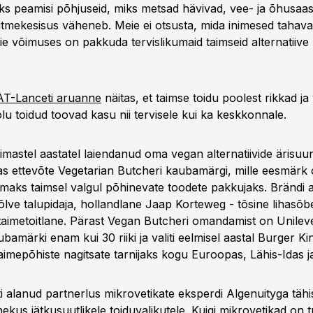
üks peamisi põhjuseid, miks metsad hävivad, vee- ja õhusaas
mitmekesisus väheneb. Meie ei otsusta, mida inimesed tahava
e võimuses on pakkuda tervislikumaid taimseid alternatiive kõ
AT-Lanceti aruanne
näitas, et taimse toidu poolest rikkad j
lu toidud toovad kasu nii tervisele kui ka keskkonnale.
imastel aastatel laiendanud oma vegan alternatiivide ärisuu
s ettevõte Vegetarian Butcheri kaubamärgi, mille eesmärk
maks taimsel valgul põhinevate toodete pakkujaks. Brändi 
ve talupidaja, hollandlane Jaap Korteweg - tõsine lihasõber
imetoitlane. Pärast Vegan Butcheri omandamist on Unilev
ubamärki enam kui 30 riiki ja valiti eelmisel aastal Burger Ki
aimepõhiste nagitsate tarnijaks kogu Euroopas, Lähis-Idas j
uti alanud partnerlus mikrovetikate eksperdi Algenuityga tähis
us jätkusuutlikele toiduvalikutele. Kuigi mikrovetikad on tu