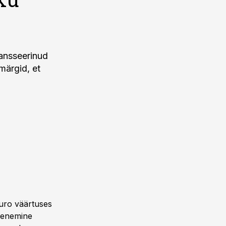
lansseerinud
märgid, et
euro väärtuses
urenemine