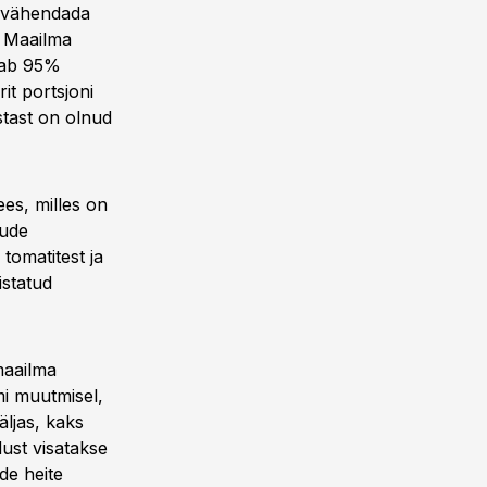
el vähendada
b Maailma
ldab 95%
it portsjoni
astast on olnud
es, milles on
jude
tomatitest ja
istatud
maailma
mi muutmisel,
äljas, kaks
dust visatakse
de heite