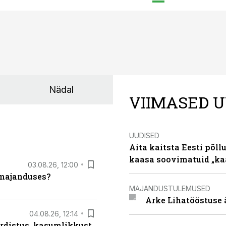
Nädal
VIIMASED U
UUDISED
Aita kaitsta Eesti põllu
kaasa soovimatuid „kaa
03.08.26, 12:00
umajanduses?
MAJANDUSTULEMUSED
Arke Lihatööstuse 
04.08.26, 12:14
rdistus, kasumlikkust