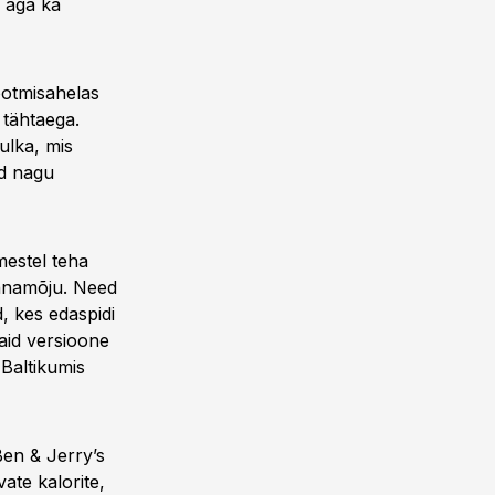
, aga ka
ootmisahelas
 tähtaega.
ulka, mis
id nagu
mestel teha
onnamõju. Need
d, kes edaspidi
maid versioone
 Baltikumis
Ben & Jerry’s
ate kalorite,