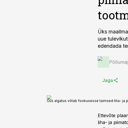
tootm
Üks maailma 
uue tuleviku
edendada terv
Põlluma
Jaga
Uus algatus võtab fookusesse taimsed liha- ja p
Ettevõte plaan
liha- ja piim