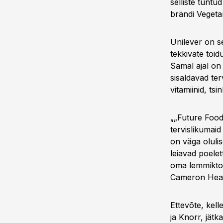
selliste tunt
brändi Vegeta
Unilever on s
tekkivate toid
Samal ajal on 
sisaldavad ter
vitamiinid, tsi
„„Future Food“
tervislikumai
on väga olulis
leiavad poelet
oma lemmiktood
Cameron Hea
Ettevõte, kel
ja Knorr, jätk