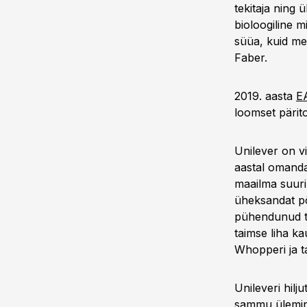
tekitaja ning 
bioloogiline 
süüa, kuid mei
Faber.
2019. aasta
E
loomset pärito
Unilever on vi
aastal omanda
maailma suuri
üheksandat põl
pühendunud ta
taimse liha ka
Whopperi ja t
Unileveri hilj
sammu üleminek