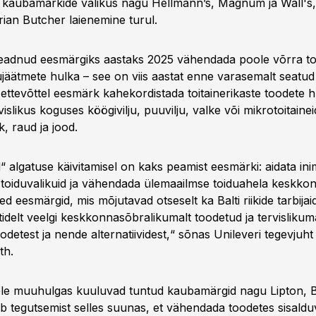
ud kaubamärkide valikus nagu Hellmann’s, Magnum ja Wall's
rian Butcher laienemine turul.
eadnud eesmärgiks aastaks 2025 vähendada poole võrra t
ujäätmete hulka – see on viis aastat enne varasemalt seatud
ettevõttel eesmärk kahekordistada toitainerikaste toodete h
vislikus koguses köögivilju, puuvilju, valke või mikrotoitaine
nk, raud ja jood.
 algatuse käivitamisel on kaks peamist eesmärki: aidata ini
d toiduvalikuid ja vähendada ülemaailmse toiduahela keskk
ed eesmärgid, mis mõjutavad otseselt ka Balti riikide tarbijai
tidelt veelgi keskkonnasõbralikumalt toodetud ja tervisliku
etest ja nende alternatiividest,“ sõnas Unileveri tegevjuht
th.
lele muuhulgas kuuluvad tuntud kaubamärgid nagu Lipton, 
ab tegutsemist selles suunas, et vähendada toodetes sisalduv