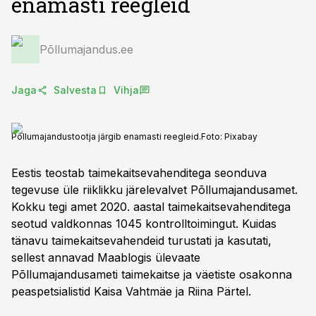
enamasti reegleid
Põllumajandus.ee
Jaga
Salvesta
Vihja
Põllumajandustootja järgib enamasti reegleid.
Foto:
Pixabay
Eestis teostab taimekaitsevahenditega seonduva
tegevuse üle riiklikku järelevalvet Põllumajandusamet.
Kokku tegi amet 2020. aastal taimekaitsevahenditega
seotud valdkonnas 1045 kontrolltoimingut. Kuidas
tänavu taimekaitsevahendeid turustati ja kasutati,
sellest annavad Maablogis ülevaate
Põllumajandusameti taimekaitse ja väetiste osakonna
peaspetsialistid Kaisa Vahtmäe ja Riina Pärtel.