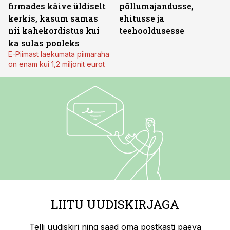
firmades käive üldiselt
põllumajandusse,
kerkis, kasum samas
ehitusse ja
nii kahekordistus kui
teehooldusesse
ka sulas pooleks
E-Piimast laekumata piimaraha
on enam kui 1,2 miljonit eurot
LIITU UUDISKIRJAGA
Telli uudiskiri ning saad oma postkasti päeva