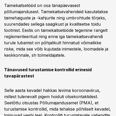
Taimekaitsetööd on osa tänapäevasest
põllumajandusest. Taimekaitsevahendeid kasutatakse
taimehaiguste ja -kahjurite ning umbrohtude tõrjeks,
suurendades sellega saagikust ja kvaliteetse toidu
tootmist. Eestis on taimekaitsetööde tegemine rangelt
reglementeeritud ning enne iga taimekaitsevahendi
turule lubamist on põhjalikult hinnatud võimalikke
riske, mida see võib kujutada inimestele, loomadele ja
keskkonnale, sh tolmeldajatele.
Tänavused turustamise kontrollid erinesid
tavapärastest
Selle aasta kevadel hakkas levima koroonaviirus,
millest tulenevalt pigem hoiduti otsekontaktidest.
Seetõttu otsustas Põllumajandusamet (PMA), et
turustamise kontrollid, mida tehakse põhiliselt kevadel,
toimuvad veebi teel. Kontrolliti turustatavate vahendite