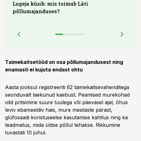
Lugeja küsib: mis toimub Läti
Maid
põllumajanduses?
lõpu
Taimekaitsetööd on osa põllumajandusest ning
enamasti ei kujuta endast ohtu
Aasta jooksul registreeriti 62 taimekaitsevahenditega
seonduvalt laekunud kaebust. Peamised murekohad
olid pritsimine suure tuulega või päevasel ajal, õhus
leviv ebameeldiv hais, mure mesilaste pärast,
glüfosaadi koristuseelse kasutamise kahtlus ning ka
teadmatus, mida üldse põllul tehakse. Rikkumine
tuvastati 10 juhul.