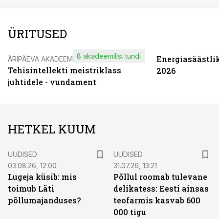
ÜRITUSED
8 akadeemilist tundi
Energiasäästli
ÄRIPÄEVA AKADEEMIA
Tehisintellekti meistriklass
2026
juhtidele - vundament
HETKEL KUUM
UUDISED
UUDISED
03.08.26, 12:00
31.07.26, 13:21
Lugeja küsib: mis
Põllul roomab tulevane
toimub Läti
delikatess: Eesti ainsas
põllumajanduses?
teofarmis kasvab 600
000 tigu