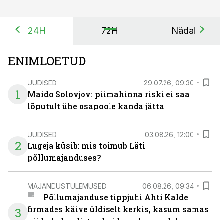
24H
72H
Nädal
ENIMLOETUD
UUDISED
29.07.26, 09:30
1
Maido Solovjov: piimahinna riski ei saa
lõputult ühe osapoole kanda jätta
UUDISED
03.08.26, 12:00
2
Lugeja küsib: mis toimub Läti
põllumajanduses?
MAJANDUSTULEMUSED
06.08.26, 09:34
Põllumajanduse tippjuhi Ahti Kalde
firmades käive üldiselt kerkis, kasum samas
3