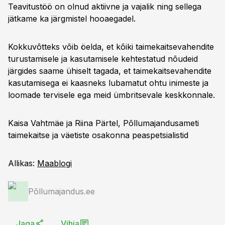
Teavitustöö on olnud aktiivne ja vajalik ning sellega
jätkame ka järgmistel hooaegadel.
Kokkuvõtteks võib öelda, et kõiki taimekaitsevahendite
turustamisele ja kasutamisele kehtestatud nõudeid
järgides saame ühiselt tagada, et taimekaitsevahendite
kasutamisega ei kaasneks lubamatut ohtu inimeste ja
loomade tervisele ega meid ümbritsevale keskkonnale.
Kaisa Vahtmäe ja Riina Pärtel, Põllumajandusameti
taimekaitse ja väetiste osakonna peaspetsialistid
Allikas:
Maablogi
Põllumajandus.ee
Jaga
Vihja