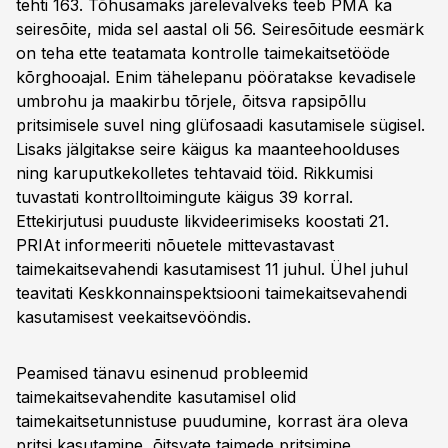
tehti 163. Tõhusamaks järelevalveks teeb PMA ka
seiresõite, mida sel aastal oli 56. Seiresõitude eesmärk
on teha ette teatamata kontrolle taimekaitsetööde
kõrghooajal. Enim tähelepanu pööratakse kevadisele
umbrohu ja maakirbu tõrjele, õitsva rapsipõllu
pritsimisele suvel ning glüfosaadi kasutamisele sügisel.
Lisaks jälgitakse seire käigus ka maanteehoolduses
ning karuputkekolletes tehtavaid töid. Rikkumisi
tuvastati kontrolltoimingute käigus 39 korral.
Ettekirjutusi puuduste likvideerimiseks koostati 21.
PRIAt informeeriti nõuetele mittevastavast
taimekaitsevahendi kasutamisest 11 juhul. Ühel juhul
teavitati Keskkonnainspektsiooni taimekaitsevahendi
kasutamisest veekaitsevööndis.
Peamised tänavu esinenud probleemid
taimekaitsevahendite kasutamisel olid
taimekaitsetunnistuse puudumine, korrast ära oleva
pritsi kasutamine, õitsvate taimede pritsimine