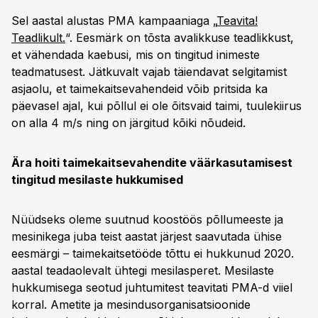
Sel aastal alustas PMA kampaaniaga „
Teavita!
Teadlikult.
“. Eesmärk on tõsta avalikkuse teadlikkust,
et vähendada kaebusi, mis on tingitud inimeste
teadmatusest. Jätkuvalt vajab täiendavat selgitamist
asjaolu, et taimekaitsevahendeid võib pritsida ka
päevasel ajal, kui põllul ei ole õitsvaid taimi, tuulekiirus
on alla 4 m/s ning on järgitud kõiki nõudeid.
Ära hoiti taimekaitsevahendite väärkasutamisest
tingitud mesilaste hukkumised
Nüüdseks oleme suutnud koostöös põllumeeste ja
mesinikega juba teist aastat järjest saavutada ühise
eesmärgi – taimekaitsetööde tõttu ei hukkunud 2020.
aastal teadaolevalt ühtegi mesilasperet. Mesilaste
hukkumisega seotud juhtumitest teavitati PMA-d viiel
korral. Ametite ja mesindusorganisatsioonide