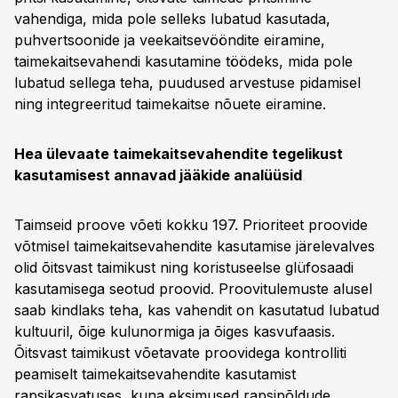
vahendiga, mida pole selleks lubatud kasutada,
puhvertsoonide ja veekaitsevööndite eiramine,
taimekaitsevahendi kasutamine töödeks, mida pole
lubatud sellega teha, puudused arvestuse pidamisel
ning integreeritud taimekaitse nõuete eiramine.
Hea ülevaate taimekaitsevahendite tegelikust
kasutamisest annavad jääkide analüüsid
Taimseid proove võeti kokku 197. Prioriteet proovide
võtmisel taimekaitsevahendite kasutamise järelevalves
olid õitsvast taimikust ning koristuseelse glüfosaadi
kasutamisega seotud proovid. Proovitulemuste alusel
saab kindlaks teha, kas vahendit on kasutatud lubatud
kultuuril, õige kulunormiga ja õiges kasvufaasis.
Õitsvast taimikust võetavate proovidega kontrolliti
peamiselt taimekaitsevahendite kasutamist
rapsikasvatuses, kuna eksimused rapsipõldude