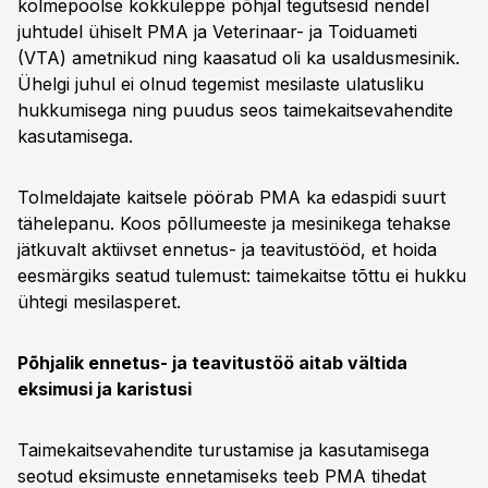
kolmepoolse kokkuleppe põhjal tegutsesid nendel
juhtudel ühiselt PMA ja Veterinaar- ja Toiduameti
(VTA) ametnikud ning kaasatud oli ka usaldusmesinik.
Ühelgi juhul ei olnud tegemist mesilaste ulatusliku
hukkumisega ning puudus seos taimekaitsevahendite
kasutamisega.
Tolmeldajate kaitsele pöörab PMA ka edaspidi suurt
tähelepanu. Koos põllumeeste ja mesinikega tehakse
jätkuvalt aktiivset ennetus- ja teavitustööd, et hoida
eesmärgiks seatud tulemust: taimekaitse tõttu ei hukku
ühtegi mesilasperet.
Põhjalik ennetus- ja teavitustöö aitab vältida
eksimusi ja karistusi
Taimekaitsevahendite turustamise ja kasutamisega
seotud eksimuste ennetamiseks teeb PMA tihedat