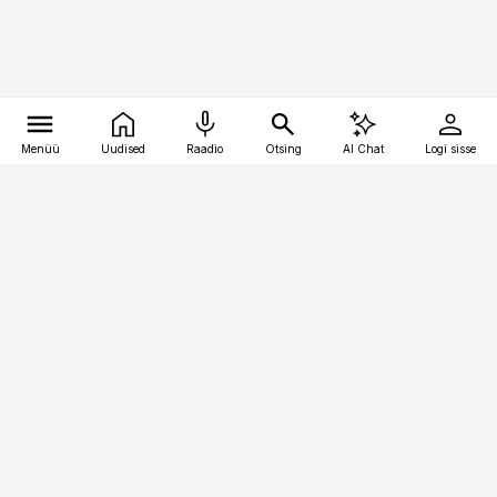
Menüü
Uudised
Raadio
Otsing
AI Chat
Logi sisse
Vana-Lõuna 39/1, 19094 Tallinn
(+372) 667 0111
pollumajandus@pollumajandus.ee
Telli
Reklaam
Firmast
Sisu kasutamisõigused
Ajakirjaniku
eetikakoodeks