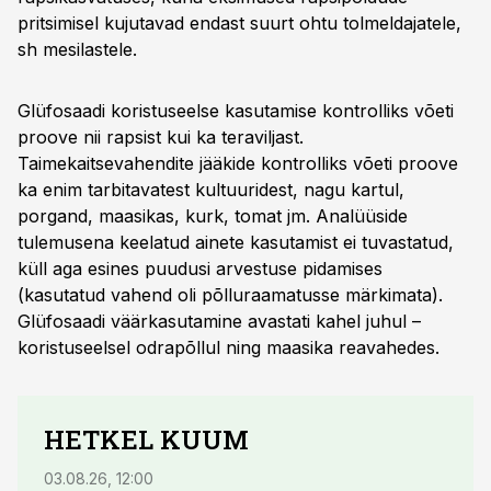
pritsimisel kujutavad endast suurt ohtu tolmeldajatele,
sh mesilastele.
Glüfosaadi koristuseelse kasutamise kontrolliks võeti
proove nii rapsist kui ka teraviljast.
Taimekaitsevahendite jääkide kontrolliks võeti proove
ka enim tarbitavatest kultuuridest, nagu kartul,
porgand, maasikas, kurk, tomat jm. Analüüside
tulemusena keelatud ainete kasutamist ei tuvastatud,
küll aga esines puudusi arvestuse pidamises
(kasutatud vahend oli põlluraamatusse märkimata).
Glüfosaadi väärkasutamine avastati kahel juhul –
koristuseelsel odrapõllul ning maasika reavahedes.
HETKEL KUUM
03.08.26, 12:00
29.07