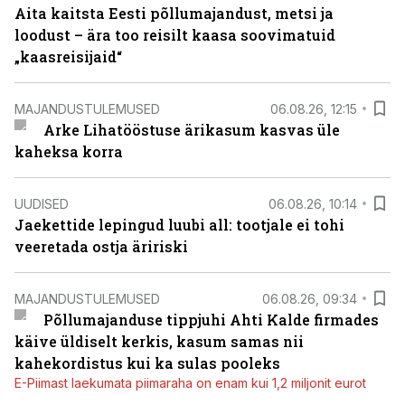
Aita kaitsta Eesti põllumajandust, metsi ja
loodust – ära too reisilt kaasa soovimatuid
„kaasreisijaid“
MAJANDUSTULEMUSED
06.08.26, 12:15
Arke Lihatööstuse ärikasum kasvas üle
kaheksa korra
UUDISED
06.08.26, 10:14
Jaekettide lepingud luubi all: tootjale ei tohi
veeretada ostja äririski
MAJANDUSTULEMUSED
06.08.26, 09:34
Põllumajanduse tippjuhi Ahti Kalde firmades
käive üldiselt kerkis, kasum samas nii
kahekordistus kui ka sulas pooleks
E-Piimast laekumata piimaraha on enam kui 1,2 miljonit eurot