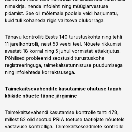
nimekirja, nende infolehti ning müügiarvestuse
pidamist. See oli mõlemale poolele veidi harjumatu,
kuid tuli kohaneda riigis valitseva olukorraga.
Tänavu kontrolliti Eestis 140 turustuskohta ning tehti
11 järelkontrolli, neist 53 veebi teel. Nõuete rikkumisi
avastati 18 korral ning 5 juhul vormistati ettekirjutus.
Põhilised probleemid seostusid turustuskoha
registreeringuga, taimekaitsetunnistuse puudumisega
ning infolehtede korrektsusega.
Taimekaitsevahendite kasutamise ohutuse tagab
kõikide nõuete täpne järgimine
Taimekaitsevahendi kasutamise kontrolle tehti 478,
millest 82 olid seotud PRIA toetuse taotlejate nõuetele
vastavuse kontrolliga. Taimekaitseseadmete kontrolle