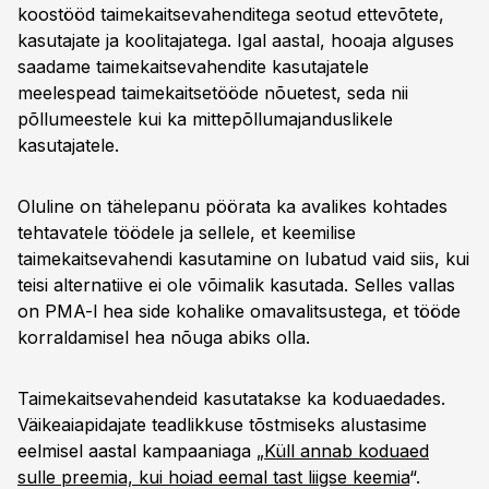
koostööd taimekaitsevahenditega seotud ettevõtete,
kasutajate ja koolitajatega. Igal aastal, hooaja alguses
saadame taimekaitsevahendite kasutajatele
meelespead taimekaitsetööde nõuetest, seda nii
põllumeestele kui ka mittepõllumajanduslikele
kasutajatele.
Oluline on tähelepanu pöörata ka avalikes kohtades
tehtavatele töödele ja sellele, et keemilise
taimekaitsevahendi kasutamine on lubatud vaid siis, kui
teisi alternatiive ei ole võimalik kasutada. Selles vallas
on PMA-l hea side kohalike omavalitsustega, et tööde
korraldamisel hea nõuga abiks olla.
Taimekaitsevahendeid kasutatakse ka koduaedades.
Väikeaiapidajate teadlikkuse tõstmiseks alustasime
eelmisel aastal kampaaniaga „
Küll annab koduaed
sulle preemia, kui hoiad eemal tast liigse keemia
“.