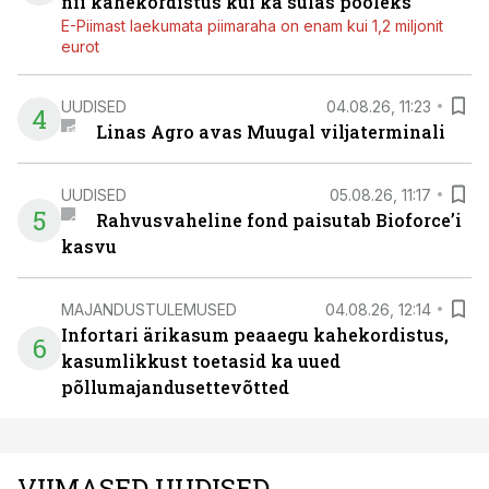
nii kahekordistus kui ka sulas pooleks
E-Piimast laekumata piimaraha on enam kui 1,2 miljonit
eurot
UUDISED
04.08.26, 11:23
4
Linas Agro avas Muugal viljaterminali
UUDISED
05.08.26, 11:17
5
Rahvusvaheline fond paisutab Bioforce’i
kasvu
MAJANDUSTULEMUSED
04.08.26, 12:14
Infortari ärikasum peaaegu kahekordistus,
6
kasumlikkust toetasid ka uued
põllumajandusettevõtted
VIIMASED UUDISED