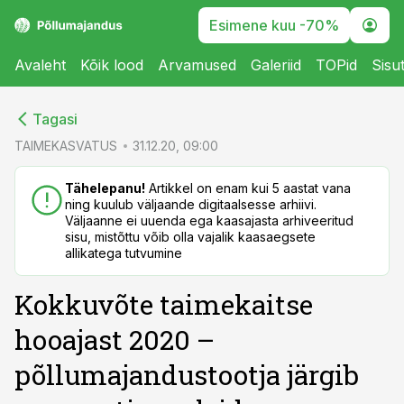
Esimene kuu -70%
Avaleht
Kõik lood
Arvamused
Galeriid
TOPid
Sisu
cebook
cebook
Tagasi
Twitter)
Twitter)
TAIMEKASVATUS
31.12.20, 09:00
kedIn
kedIn
Tähelepanu!
Artikkel on enam kui 5 aastat vana
ning kuulub väljaande digitaalsesse arhiivi.
ail
ail
Väljaanne ei uuenda ega kaasajasta arhiveeritud
sisu, mistõttu võib olla vajalik kaasaegsete
k
k
allikatega tutvumine
Kokkuvõte taimekaitse
hooajast 2020 –
põllumajandustootja järgib