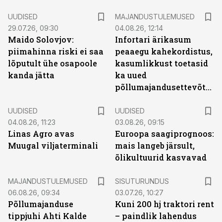
UUDISED
MAJANDUSTULEMUSED
29.07.26, 09:30
04.08.26, 12:14
Maido Solovjov:
Infortari ärikasum
piimahinna riski ei saa
peaaegu kahekordistus,
lõputult ühe osapoole
kasumlikkust toetasid
kanda jätta
ka uued
põllumajandusettevõtted
UUDISED
UUDISED
04.08.26, 11:23
03.08.26, 09:15
Linas Agro avas
Euroopa saagiprognoos:
Muugal viljaterminali
mais langeb järsult,
õlikultuurid kasvavad
ST
MAJANDUSTULEMUSED
SISUTURUNDUS
06.08.26, 09:34
03.07.26, 10:27
Põllumajanduse
Kuni 200 hj traktori rent
tippjuhi Ahti Kalde
– paindlik lahendus