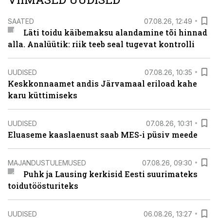
SAATED
07.08.26, 12:49
Läti toidu käibemaksu alandamine tõi hinnad
alla. Analüütik: riik teeb seal tugevat kontrolli
UUDISED
07.08.26, 10:35
Keskkonnaamet andis Järvamaal eriload kahe
karu küttimiseks
UUDISED
07.08.26, 10:31
Eluaseme kaaslaenust saab MES-i püsiv meede
MAJANDUSTULEMUSED
07.08.26, 09:30
Puhk ja Lausing kerkisid Eesti suurimateks
toidutöösturiteks
UUDISED
06.08.26, 13:27