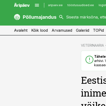
aripaev.ee
tööstusuudised.ee
logis
kaubandus.ee
imelineajalugu.ee
kinnisvarauudised.ee
imelineteadus.ee
Avaleht
Kõik lood
Arvamused
Galeriid
TOPid
cebook
VETERINAARIA
Twitter)
Tähele
kedIn
arhiivi
kaasaeg
ail
Eesti
k
inime
väike