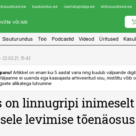
tikauudised.ee
kaubandus.ee
raamatupidaja.ee
ehitusuudised.ee
Infopank
Radar
Sisuturundus
Töö
Podcastid
Videod
Üritused
Kasul
22.02.21, 15:42
panu!
Artikkel on enam kui 5 aastat vana ning kuulub väljaande digi
. Väljaanne ei uuenda ega kaasajasta arhiveeritud sisu, mistõttu võib ol
sete allikatega tutvumine
s on linnugripi inimeselt
sele levimise tõenäosu