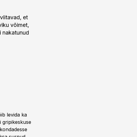
viitavad, et
viku võimet,
pi nakatunud
õib levida ka
ti gripikeskuse
iirkondadesse
maksa surnud