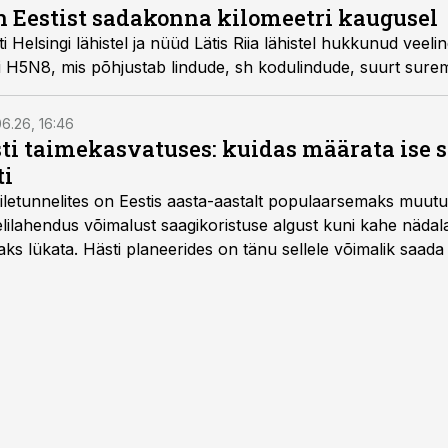
n Eestist sadakonna kilomeetri kaugusel
i Helsingi lähistel ja nüüd Lätis Riia lähistel hukkunud veel
üvi H5N8, mis põhjustab lindude, sh kodulindude, suurt sure
6.26, 16:46
ti taimekasvatuses: kuidas määrata ise 
ti
letunnelites on Eestis aasta-aastalt populaarsemaks muut
ilahendus võimalust saagikoristuse algust kuni kahe näda
aks lükata. Hästi planeerides on tänu sellele võimalik saada 