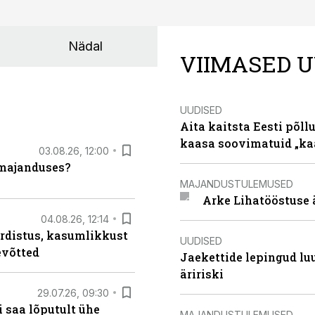
Nädal
VIIMASED U
UUDISED
Aita kaitsta Eesti põllu
kaasa soovimatuid „kaa
03.08.26, 12:00
umajanduses?
MAJANDUSTULEMUSED
Arke Lihatööstuse 
04.08.26, 12:14
rdistus, kasumlikkust
UUDISED
evõtted
Jaekettide lepingud luub
äririski
29.07.26, 09:30
 saa lõputult ühe
MAJANDUSTULEMUSED