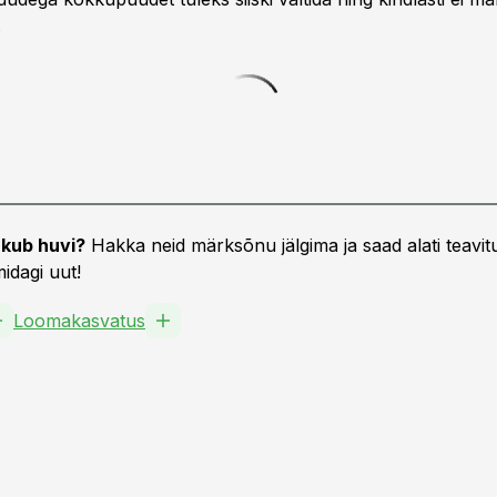
.
kub huvi?
Hakka neid märksõnu jälgima ja saad alati teavitu
idagi uut!
Loomakasvatus