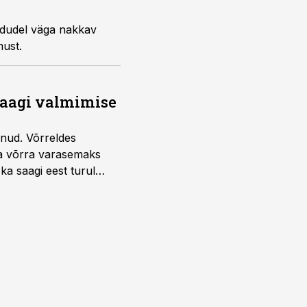
indudel väga nakkav
must.
saagi valmimise
unud. Võrreldes
la võrra varasemaks
ka saagi eest turul