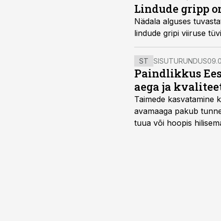
Lindude gripp o
Nädala alguses tuvastat
lindude gripi viiruse t
ST
SISUTURUNDUS
09.0
Paindlikkus Ees
aega ja kvalitee
Taimede kasvatamine ki
avamaaga pakub tunnel
tuua või hoopis hilisem
kõrgemat hinda.