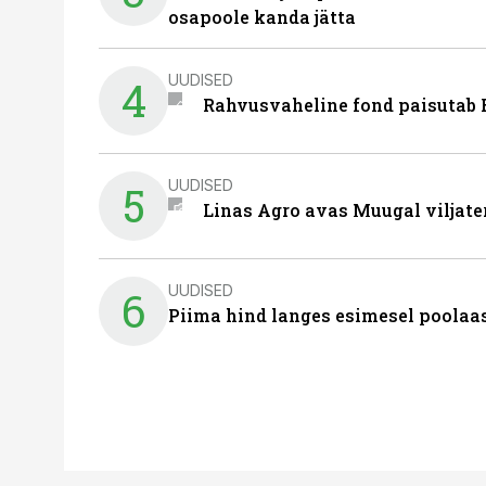
osapoole kanda jätta
UUDISED
4
Rahvusvaheline fond paisutab B
UUDISED
5
Linas Agro avas Muugal viljate
UUDISED
6
Piima hind langes esimesel poolaast