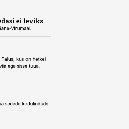
edasi ei leviks
Lääne-Virumaal.
o Talus, kus on hetkel
viia ega sisse tuua,
viia sadade kodulindude