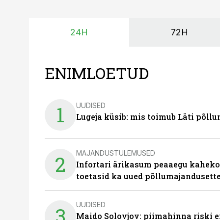
24H
72H
ENIMLOETUD
UUDISED
1
Lugeja küsib: mis toimub Läti põll
MAJANDUSTULEMUSED
2
Infortari ärikasum peaaegu kaheko
toetasid ka uued põllumajandusett
UUDISED
3
Maido Solovjov: piimahinna riski ei