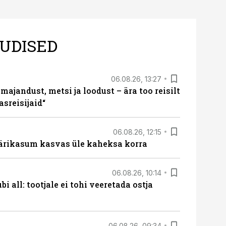
UDISED
06.08.26, 13:27
majandust, metsi ja loodust – ära too reisilt
sreisijaid“
06.08.26, 12:15
ärikasum kasvas üle kaheksa korra
06.08.26, 10:14
i all: tootjale ei tohi veeretada ostja
06.08.26, 09:34