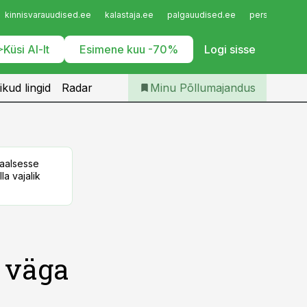
Iseteenindus
kinnisvarauudised.ee
kalastaja.ee
palgauudised.ee
personaliuudi
Telli Põllumajandus
Küsi AI-lt
Esimene kuu -70%
Logi sisse
ikud lingid
Radar
Minu Põllumajandus
taalsesse
la vajalik
s väga