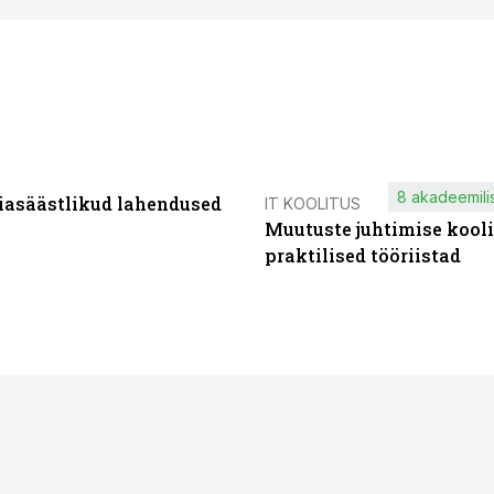
8 akadeemilis
iasäästlikud lahendused
IT KOOLITUS
Muutuste juhtimise kooli
praktilised tööriistad