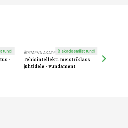
t tundi
8 akadeemilist tundi
ÄRIPÄEVA AKADEEMIA
IT KOOLIT
tus -
Tehisintellekti meistriklass
Muutuste
juhtidele - vundament
praktilis