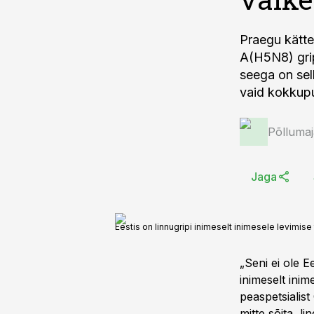
Praegu kätte
A(H5N8) grip
seega on sel
vaid kokkupu
Põlluma
Jaga
Eestis on linnugripi inimeselt inimesele levimis
„Seni ei ole E
inimeselt inim
peaspetsialist
mitte sõita, l