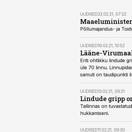
UUDISED
22.02.21, 07:22
Maaeluminister l
Põllumajandus- ja Toidu
UUDISED
19.02.21, 10:52
Lääne-Virumaal 
Eriti ohtlikku lindude 
üle 70 linnu. Linnupidam
samuti on taudipunkti li
UUDISED
13.02.21, 09:21
Lindude gripp o
Tallinnas on tuvastatud
hukkamiseni.
UUDISED
11.02.21, 09:30