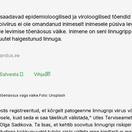
saadavad epidemioloogilised ja viroloogilised tõendid 
iviirus ei ole omandanud inimeselt inimesele püsiva le
le levimise tõenäosus väike. Inimene on seni linnugrip
utel haigestunud linnuga.
jandus.ee
Salvesta
Vihja
e tõenäosus väga väike.
Foto:
Unsplash
estis registreeritud, et kõrgelt patogeenne linnugripi viirus v
esele, kuid seda ei saa täielikult välistada,“ ütles Terviseame
 Olga Sadikova. Ta lisas, et kehtib soovitus linnugripi riskip
indudega kokkupuudet tuleks siiski vältida ning kindlasti ei 