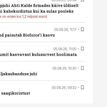
pjuhi Ahti Kalde firmades käive üldiselt
i kahekordistus kui ka sulas pooleks
 on enam kui 1,2 miljonit eurot
05.08.26, 11:17
d paisutab Bioforce’i kasvu
05.08.26, 11:00
umit kasvavast kulusurvest hoolimata
05.08.26, 10:30
ljakaubanduse juhi
05.08.26, 09:22
 saagikoristust