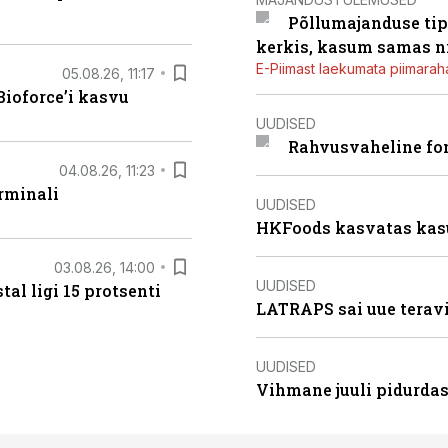
Põllumajanduse tip
kerkis, kasum samas ni
E-Piimast laekumata piimaraha
05.08.26, 11:17
ioforce’i kasvu
UUDISED
Rahvusvaheline fon
04.08.26, 11:23
rminali
UUDISED
HKFoods kasvatas kas
03.08.26, 14:00
UUDISED
al ligi 15 protsenti
LATRAPS sai uue teravi
UUDISED
Vihmane juuli pidurdas