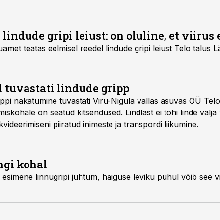
indude gripi leiust: on oluline, et viirus 
amet teatas eelmisel reedel lindude gripi leiust Telo talus 
tuvastati lindude gripp
grippi nakatumine tuvastati Viru-Nigula vallas asuvas OÜ Tel
iskohale on seatud kitsendused. Lindlast ei tohi linde välja 
kvideerimiseni piiratud inimeste ja transpordi liikumine.
ngi kohal
 esimene linnugripi juhtum, haiguse leviku puhul võib see 